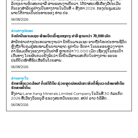
ລັດຖະບານອົດສະຕຣາລີ ຜ່ານແຜນງານບີຄວາ, ໄດ້ນຳສະເໜີເຄື່ອງມືປະເມີນ
ຕົນເອງສຳລັບຄູຢ່າງເປັນທາງການໃນວັນທີ 4 ສິງຫາ 2026. ກອງປະຊຸມແມ່ນ
ພາຍໃຕ້ການເປັນປະທານຂອງ ທ່ານ ປອ...
06/08/2026
ຂ່າວຕ່າງປະເທດ
ຈັບນັກບິນມາເລເຊຍ ພ້ອມຍຶດເຄື່ອງຂອງກາງ ຢາອີ ຫຼາຍກວ່າ 70,000 ເມັດ
ສຳນັກຂ່າວຕ່າງປະເທດລາຍງານວ່າ ນັກບິນມາເລເຊຍ ອາດຖືກໂທດປະຫານຊີວິດ
ຫຼັງຖືກຈັບກຸມຢູ່ສະໜາມບິນນານາຊາດ ຊູກາໂນ-ຮັດຕາ ໃນນະຄອນຫຼວງຈາກາ
ຕາ ພ້ອມເຄື່ອງຂອງກາງເປັນຢາອີ ຫຼາຍກວ່າ 70,000 ເມັດ ເຊື່ອງຢູ່ໃນກະເປົາ
ເດີນທາງ ໂດຍຜົນກວດຍັງພົບວ່າ ນັກບິນມີສານເສບຕິດໃນຮ່າງກາຍ ຂະນະ
ປະຕິບັດໜ້າທີ່ຂັບເຮືອບິນໂດຍສານ...
06/08/2026
ຂ່າວພາຍ​ໃນ
ຮັກສາສິ່ງແວດລ້ອມ! ບໍ່ແຮ່ໃຕ້ດິນ ຊ່ວຍຫຼຸດຜ່ອນຜົນກະທົບຕໍ່ສິ່ງແວດລ້ອມໜ້າດິນ
ຮັກສາໜ້າດິນ.
ອີງຕາມ Lane Xang Minerals Limited Companyໃນວັນທີ 30 ກໍລະກົດ
2026 ທີ່ເມືອງວິລະບູລີ ແຂວງສະຫວັນນະເຂດ, ສປປ ລາວ ບໍລິສັດ...
06/08/2026