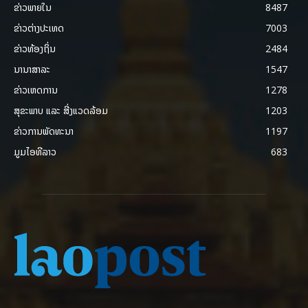
ຂ່າວພາຍ​ໃນ
8487
ຂ່າວຕ່າງປະເທດ
7003
ຂ່າວທ້ອງຖິ່ນ
2484
ນານາສາລະ
1547
ຂ່າວເຫດການ
1278
ສຸຂະພາບ ແລະ ສີ່ງແວດລ້ອມ
1203
ຂ່າວການພັດທະນາ
1197
ມູມໄອທີລາວ
683