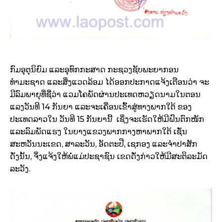
ກົມອຸຕຸນິຍົມ ແລະອຸທົກກະສາດ ກະຊວງຊັບພະຍາກອນ
ທຳມະຊາດ ແລະສິ່ງແວດລ້ອມ ໄດ້ອອກປະກາດແຈ້ງເຕືອນວ່າ ຈະ
ມີລົມພາຍຸທີ່ຊື່ວ່າ ແວມໂຄພັດຜ່ານປະເທດຫວຽດນາມໃນຕອນ
ແລງວັນທີ 14 ກັນຍາ ແລະຈະເຄື່ອນເຂົ້າສູ່ທາງພາກໃຕ້ ຂອງ
ປະເທດລາວໃນ ວັນທີ 15 ກັນຍານີ້ ເຊິ່ງຈະເຮັດໃຫ້ມີຝົນຕົກໜັກ
ແລະລົມພັດແຮງ ໃນບາງແຂວງພາກກາງຫາພາກໃຕ້ ເຊັ່ນ
ສະຫວັນນະເຂດ, ສາລະວັນ, ອັດຕະປື, ເຊກອງ ແລະຈຳປາສັກ
ດັ່ງນັ້ນ, ຈຶ່ງແຈ້ງໃຫ້ພໍ່ແມ່ປະຊາຊົນ ເຂດດັ່ງກ່າວໃຫ້ມີສະຕິລະມັດ
ລະວັງ.