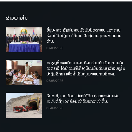
ຂ່າວພາຍໃນ
ຍີ່ປຸ່ນ-ລາວ ສົ່ງເສີມສາຍພົວພັນມິດຕະພາບ ແລະ ການ
ຮ່ວມມືອັນດີງາມ ກໍຄືການເປັນຄູ່ຮ່ວມຍຸດທະສາດຮອບ
ດ້ານ.
07/08/2026
ກະຊວງສຶກສາທິການ ແລະ ກິລາ ຮ່ວມກັບລັດຖະບານອົດ
ສະຕຣາລີ ໄດ້ນຳສະເໜີເຄື່ອງມືປະເມີນຕົນເອງສຳລັບຄູຊັ້ນ
ປະຖົມສຶກສາ ເພື່ອສົ່ງເສີມຄຸນນະພາບການສຶກສາ.
06/08/2026
ຮັກສາສິ່ງແວດລ້ອມ! ບໍ່ແຮ່ໃຕ້ດິນ ຊ່ວຍຫຼຸດຜ່ອນຜົນ
ກະທົບຕໍ່ສິ່ງແວດລ້ອມໜ້າດິນຮັກສາໜ້າດິນ.
06/08/2026