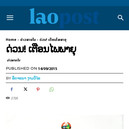
Home
ຂ່າວພາຍ​ໃນ
ດ່ວນ! ເຕືອນໄພພາຍຸ
ດ່ວນ! ເຕືອນໄພພາຍຸ
ຂ່າວພາຍ​ໃນ
14/09/2015
PUBLISHED ON
BY
ລິດຈະນາ ງາມວິໄລ
2720