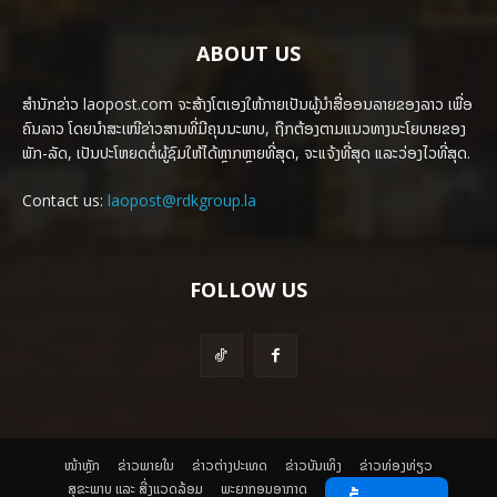
ABOUT US
ສຳນັກຂ່າວ laopost.com ຈະສ້າງໂຕເອງໃຫ້ກາຍເປັນຜູ້ນຳສື່ອອນລາຍຂອງລາວ ເພື່ອ
ຄົນລາວ ໂດຍນຳສະເໜີຂ່າວສານທີ່ມີຄຸນນະພາບ, ຖືກຕ້ອງຕາມແນວທາງນະໂຍບາຍຂອງ
ພັກ-ລັດ, ເປັນປະໂຫຍດຕໍ່ຜູ້ຊົມໃຫ້ໄດ້ຫຼາກຫຼາຍທີ່ສຸດ, ຈະແຈ້ງທີ່ສຸດ ແລະວ່ອງໄວທີ່ສຸດ.
Contact us:
laopost@rdkgroup.la
FOLLOW US
ໜ້າຫຼັກ
ຂ່າວພາຍ​ໃນ
ຂ່າວຕ່າງປະເທດ
​ຂ່າວບັນເທິງ
​ຂ່າວທ່ອງທ່ຽວ
ສຸຂະພາບ ແລະ ສີ່ງແວດລ້ອມ
ພະຍາກອນອາກາດ