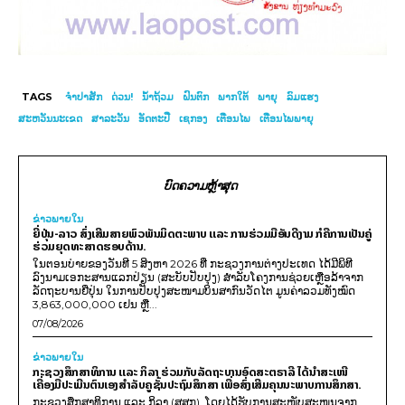
TAGS
ຈຳປາສັກ
ດ່ວນ!
ນ້ຳຖ້ວມ
ຝົນຕົກ
ພາກໃຕ້
ພາຍຸ
ລົມແຮງ
ສະຫວັນນະເຂດ
ສາລະວັນ
ອັດຕະປື
ເຊກອງ
ເຕືອນໄພ
ເຕືອນໄພພາຍຸ
ບົດຄວາມຫຼ້າສຸດ
ຂ່າວພາຍ​ໃນ
ຍີ່ປຸ່ນ-ລາວ ສົ່ງເສີມສາຍພົວພັນມິດຕະພາບ ແລະ ການຮ່ວມມືອັນດີງາມ ກໍຄືການເປັນຄູ່
ຮ່ວມຍຸດທະສາດຮອບດ້ານ.
ໃນຕອນບ່າຍຂອງວັນທີ 5 ສິງຫາ 2026 ທີ່ ກະຊວງການຕ່າງປະເທດ ໄດ້ມີພິທີ
ລົງນາມເອກະສານແລກປ່ຽນ (ສະບັບປັບປຸງ) ສໍາລັບໂຄງການຊ່ວຍເຫຼືອລ້າຈາກ
ລັດຖະບານຍີ່ປຸ່ນ ໃນການປັບປຸງສະໜາມບິນສາກົນວັດໄຕ ມູນຄ່າລວມທັງໝົດ
3,863,000,000 ເຢນ ຫຼື...
07/08/2026
ຂ່າວພາຍ​ໃນ
ກະຊວງສຶກສາທິການ ແລະ ກິລາ ຮ່ວມກັບລັດຖະບານອົດສະຕຣາລີ ໄດ້ນຳສະເໜີ
ເຄື່ອງມືປະເມີນຕົນເອງສຳລັບຄູຊັ້ນປະຖົມສຶກສາ ເພື່ອສົ່ງເສີມຄຸນນະພາບການສຶກສາ.
ກະຊວງສຶກສາທິການ ແລະ ກິລາ (ສສກ), ໂດຍໄດ້ຮັບການສະໜັບສະໜູນຈາກ