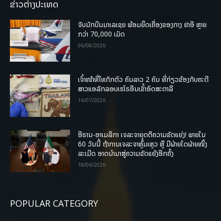
ຂ່າວຕ່າງປະເທດ
ຈັບນັກບິນມາເລເຊຍ ພ້ອມຍຶດເຄື່ອງຂອງກາງ ຢາອີ ຫຼາຍ
ກວ່າ 70,000 ເມັດ
06/08/2026
ເຈົ້າໜ້າທີ່ໄທກັກຕົວ ຄົນລາວ 2 ຄົນ ທີ່ກ່ຽວຂ້ອງກັບຄະດີ
ສາວແອລັກລອບເຮໂຣອີນເຂົ້າອົດສະຕາລີ
16/07/2026
ອີຣານ-ອາເມລິກາ ເຈລະຈາຍຸດຕິຄວາມຂັດແຍ່ງ! ພາຍໃນ
60 ວັນນີ້ ຖ້າການເຈລະຈາຫຼົ້ມເຫຼວ ຫຼື ມີຝ່າຍໃດຝ່າຍໜຶ່ງ
ລະເມີດ ອາດນໍາມາສູ່ຄວາມຂັດແຍ້ງອີກຄັ້ງ
18/06/2026
POPULAR CATEGORY