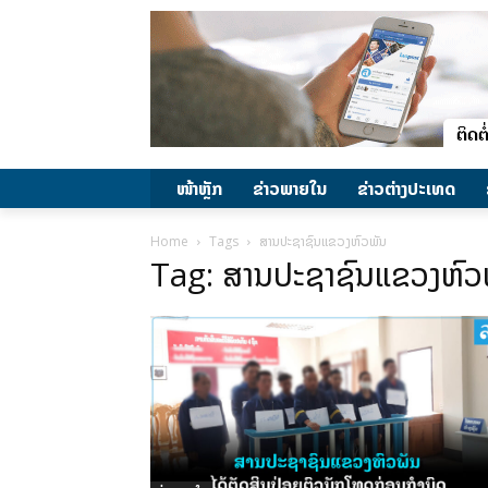
ໜ້າຫຼັກ
ຂ່າວພາຍ​ໃນ
ຂ່າວຕ່າງປະເທດ
Home
Tags
ສານປະຊາຊົນແຂວງຫົວພັນ
Tag: ສານປະຊາຊົນແຂວງຫົວ