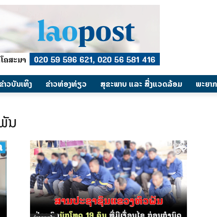
​ຂ່າວບັນເທິງ
​ຂ່າວທ່ອງທ່ຽວ
ສຸຂະພາບ ແລະ ສີ່ງແວດລ້ອມ
ພະຍາກ
ພັນ