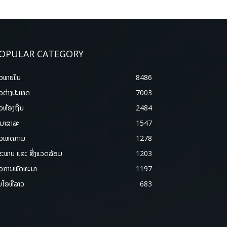
OPULAR CATEGORY
າວພາຍ​ໃນ
8486
າວຕ່າງປະເທດ
7003
າວທ້ອງຖິ່ນ
2484
ນາສາລະ
1547
າວເຫດການ
1278
ຂະພາບ ແລະ ສີ່ງແວດລ້ອມ
1203
າວການພັດທະນາ
1197
ມໄອທີລາວ
683