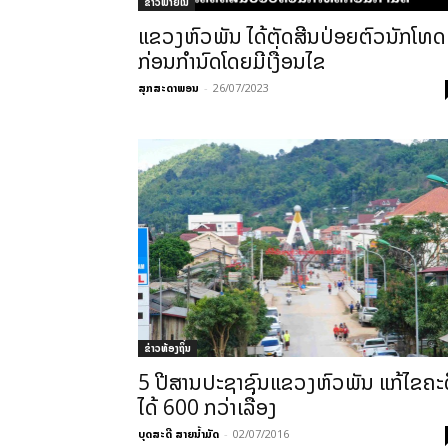
ຂ່າວພາຍ​ໃນ
ແຂວງຫົວພັນ ໄດ້ຕັດສີນປ່ອຍຕົວນັກໂທດ
ກ່ອນກຳນົດໂດຍມີເງື່ອນໄຂ
ສຸກສະດາພອນ
-
26/07/2023
ຂ່າວທ້ອງຖິ່ນ
5 ປີສານປະຊາຊົນແຂວງຫົວພັນ ແກ້ໄຂຄະດ
ໄດ້ 600 ກວ່າເລື່ອງ
ບຸດສະດີ ສາຍນ້ຳມັດ
-
02/07/2016