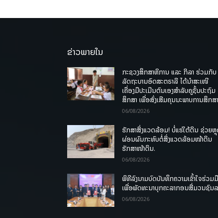
ຂ່າວພາຍໃນ
ກະຊວງສຶກສາທິການ ແລະ ກິລາ ຮ່ວມກັບ
ລັດຖະບານອົດສະຕຣາລີ ໄດ້ນຳສະເໜີ
ເຄື່ອງມືປະເມີນຕົນເອງສຳລັບຄູຊັ້ນປະຖົມ
ສຶກສາ ເພື່ອສົ່ງເສີມຄຸນນະພາບການສຶກສາ
06/08/2026
ຮັກສາສິ່ງແວດລ້ອມ! ບໍ່ແຮ່ໃຕ້ດິນ ຊ່ວຍຫຼ
ຜ່ອນຜົນກະທົບຕໍ່ສິ່ງແວດລ້ອມໜ້າດິນ
ຮັກສາໜ້າດິນ.
06/08/2026
ພິທີລົງນາມບົດບັນທຶກຄວາມເຂົ້າໃຈຮ່ວມມ
ເພື່ອພັດທະນາບຸກຄະລາກອນສື່ມວນຊົນ
06/08/2026