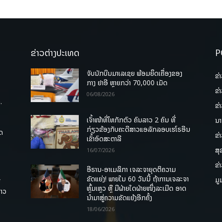
ຂ່າວຕ່າງປະເທດ
P
ຈັບນັກບິນມາເລເຊຍ ພ້ອມຍຶດເຄື່ອງຂອງ
ຂ່
ກາງ ຢາອີ ຫຼາຍກວ່າ 70,000 ເມັດ
ຂ່
06/08/2026
.
ຂ່
ເຈົ້າໜ້າທີ່ໄທກັກຕົວ ຄົນລາວ 2 ຄົນ ທີ່
ນາ
ກ່ຽວຂ້ອງກັບຄະດີສາວແອລັກລອບເຮໂຣອີນ
ຸດ
ຂ່
ເຂົ້າອົດສະຕາລີ
ສຸ
16/07/2026
ຂ່
ອີຣານ-ອາເມລິກາ ເຈລະຈາຍຸດຕິຄວາມ
ຂັດແຍ່ງ! ພາຍໃນ 60 ວັນນີ້ ຖ້າການເຈລະຈາ
ມູ
ື
ຫຼົ້ມເຫຼວ ຫຼື ມີຝ່າຍໃດຝ່າຍໜຶ່ງລະເມີດ ອາດ
ລາວ
ນໍາມາສູ່ຄວາມຂັດແຍ້ງອີກຄັ້ງ
18/06/2026