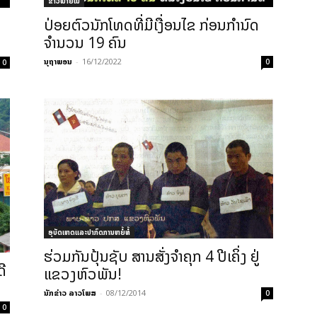
ຂ່າວພາຍ​ໃນ
ປ່ອຍຕົວນັກໂທດທີ່ມີເງື່ອນໄຂ ກ່ອນກໍານົດ
ຈໍານວນ 19 ຄົນ
ນຸຖາພອນ
-
16/12/2022
0
0
ອຸບັດເຫດແລະປາກົດການຫຍໍ້ທໍ້
ຮ່ວມກັນປຸ້ນຊັບ ສານສັ່ງຈຳຄຸກ 4 ປີເຄິ່ງ ຢູ່
ີ
ແຂວງຫົວພັນ!
ນັກຂ່າວ ລາວໂພສ
-
08/12/2014
0
0