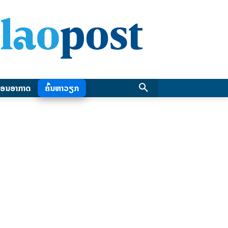
ອນອາກາດ
ຄົ້ນຫາວຽກ