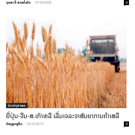
ບຸດສະດີ ສາຍນ້ຳມັດ
-
13/10/2020
0
ຂ່າວຕ່າງປະເທດ
ຍີ່ປຸ່ນ-ຈີນ-ສ.ເກົາຫລີ ເລີ່ມເຈລະຈາສັນຍາການຄ້າເສລີ
ປ໋ອງລູກຄູປິວ
-
16/12/2015
0