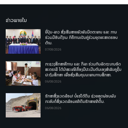
ຂ່າວພາຍໃນ
ຍີ່ປຸ່ນ-ລາວ ສົ່ງເສີມສາຍພົວພັນມິດຕະພາບ ແລະ ການ
ຮ່ວມມືອັນດີງາມ ກໍຄືການເປັນຄູ່ຮ່ວມຍຸດທະສາດຮອບ
ດ້ານ.
07/08/2026
ກະຊວງສຶກສາທິການ ແລະ ກິລາ ຮ່ວມກັບລັດຖະບານອົດ
ສະຕຣາລີ ໄດ້ນຳສະເໜີເຄື່ອງມືປະເມີນຕົນເອງສຳລັບຄູຊັ້ນ
ປະຖົມສຶກສາ ເພື່ອສົ່ງເສີມຄຸນນະພາບການສຶກສາ.
06/08/2026
ຮັກສາສິ່ງແວດລ້ອມ! ບໍ່ແຮ່ໃຕ້ດິນ ຊ່ວຍຫຼຸດຜ່ອນຜົນ
ກະທົບຕໍ່ສິ່ງແວດລ້ອມໜ້າດິນຮັກສາໜ້າດິນ.
06/08/2026