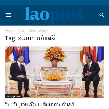
Home
Tags
ສັນຍາການຄ້າເສລີ
Tag: ສັນຍາການຄ້າເສລີ
ຂ່າວຕ່າງປະເທດ
ຈີນ-ກຳປູເຈຍ ລົງນາມສັນຍາການຄ້າເສລີ