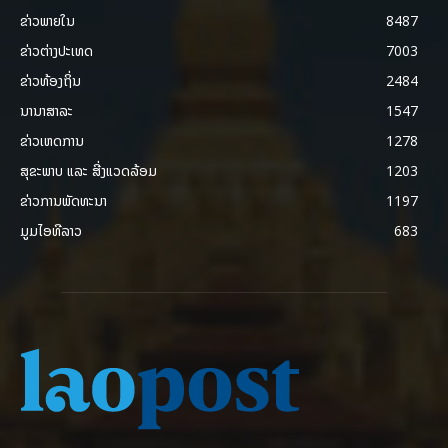
ຂ່າວພາຍ​ໃນ
8487
ຂ່າວຕ່າງປະເທດ
7003
ຂ່າວທ້ອງຖິ່ນ
2484
ນານາສາລະ
1547
ຂ່າວເຫດການ
1278
ສຸຂະພາບ ແລະ ສີ່ງແວດລ້ອມ
1203
ຂ່າວການພັດທະນາ
1197
ມູມໄອທີລາວ
683