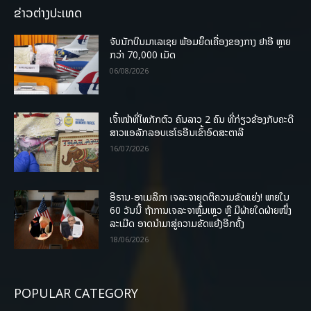
ຂ່າວຕ່າງປະເທດ
ຈັບນັກບິນມາເລເຊຍ ພ້ອມຍຶດເຄື່ອງຂອງກາງ ຢາອີ ຫຼາຍ
ກວ່າ 70,000 ເມັດ
06/08/2026
ເຈົ້າໜ້າທີ່ໄທກັກຕົວ ຄົນລາວ 2 ຄົນ ທີ່ກ່ຽວຂ້ອງກັບຄະດີ
ສາວແອລັກລອບເຮໂຣອີນເຂົ້າອົດສະຕາລີ
16/07/2026
ອີຣານ-ອາເມລິກາ ເຈລະຈາຍຸດຕິຄວາມຂັດແຍ່ງ! ພາຍໃນ
60 ວັນນີ້ ຖ້າການເຈລະຈາຫຼົ້ມເຫຼວ ຫຼື ມີຝ່າຍໃດຝ່າຍໜຶ່ງ
ລະເມີດ ອາດນໍາມາສູ່ຄວາມຂັດແຍ້ງອີກຄັ້ງ
18/06/2026
POPULAR CATEGORY