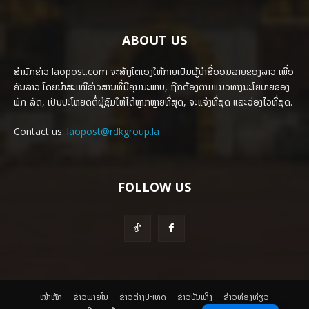
ABOUT US
ສຳນັກຂ່າວ laopost.com ຈະສ້າງໂຕເອງໃຫ້ກາຍເປັນຜູ້ນຳສື່ອອນລາຍຂອງລາວ ເພື່ອ
ຄົນລາວ ໂດຍນຳສະເໜີຂ່າວສານທີ່ມີຄຸນນະພາບ, ຖືກຕ້ອງຕາມແນວທາງນະໂຍບາຍຂອງ
ພັກ-ລັດ, ເປັນປະໂຫຍດຕໍ່ຜູ້ຊົມໃຫ້ໄດ້ຫຼາກຫຼາຍທີ່ສຸດ, ຈະແຈ້ງທີ່ສຸດ ແລະວ່ອງໄວທີ່ສຸດ.
Contact us:
laopost@rdkgroup.la
FOLLOW US
ໜ້າຫຼັກ
ຂ່າວພາຍ​ໃນ
ຂ່າວຕ່າງປະເທດ
​ຂ່າວບັນເທິງ
​ຂ່າວທ່ອງທ່ຽວ