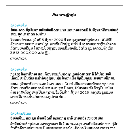
ບົດຄວາມຫຼ້າສຸດ
ຂ່າວພາຍ​ໃນ
ຍີ່ປຸ່ນ-ລາວ ສົ່ງເສີມສາຍພົວພັນມິດຕະພາບ ແລະ ການຮ່ວມມືອັນດີງາມ ກໍຄືການເປັນຄູ່
ຮ່ວມຍຸດທະສາດຮອບດ້ານ.
ໃນຕອນບ່າຍຂອງວັນທີ 5 ສິງຫາ 2026 ທີ່ ກະຊວງການຕ່າງປະເທດ ໄດ້ມີພິທີ
ລົງນາມເອກະສານແລກປ່ຽນ (ສະບັບປັບປຸງ) ສໍາລັບໂຄງການຊ່ວຍເຫຼືອລ້າຈາກ
ລັດຖະບານຍີ່ປຸ່ນ ໃນການປັບປຸງສະໜາມບິນສາກົນວັດໄຕ ມູນຄ່າລວມທັງໝົດ
3,863,000,000 ເຢນ ຫຼື...
07/08/2026
ຂ່າວພາຍ​ໃນ
ກະຊວງສຶກສາທິການ ແລະ ກິລາ ຮ່ວມກັບລັດຖະບານອົດສະຕຣາລີ ໄດ້ນຳສະເໜີ
ເຄື່ອງມືປະເມີນຕົນເອງສຳລັບຄູຊັ້ນປະຖົມສຶກສາ ເພື່ອສົ່ງເສີມຄຸນນະພາບການສຶກສາ.
ກະຊວງສຶກສາທິການ ແລະ ກິລາ (ສສກ), ໂດຍໄດ້ຮັບການສະໜັບສະໜູນຈາກ
ລັດຖະບານອົດສະຕຣາລີ ຜ່ານແຜນງານບີຄວາ, ໄດ້ນຳສະເໜີເຄື່ອງມືປະເມີນ
ຕົນເອງສຳລັບຄູຢ່າງເປັນທາງການໃນວັນທີ 4 ສິງຫາ 2026. ກອງປະຊຸມແມ່ນ
ພາຍໃຕ້ການເປັນປະທານຂອງ ທ່ານ ປອ...
06/08/2026
ຂ່າວຕ່າງປະເທດ
ຈັບນັກບິນມາເລເຊຍ ພ້ອມຍຶດເຄື່ອງຂອງກາງ ຢາອີ ຫຼາຍກວ່າ 70,000 ເມັດ
ສຳນັກຂ່າວຕ່າງປະເທດລາຍງານວ່າ ນັກບິນມາເລເຊຍ ອາດຖືກໂທດປະຫານຊີວິດ
ຫຼັງຖືກຈັບກຸມຢູ່ສະໜາມບິນນານາຊາດ ຊູກາໂນ-ຮັດຕາ ໃນນະຄອນຫຼວງຈາກາ