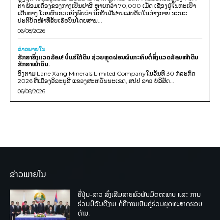
ຕາ ພ້ອມເຄື່ອງຂອງກາງເປັນຢາອີ ຫຼາຍກວ່າ 70,000 ເມັດ ເຊື່ອງຢູ່ໃນກະເປົາ
ເດີນທາງ ໂດຍຜົນກວດຍັງພົບວ່າ ນັກບິນມີສານເສບຕິດໃນຮ່າງກາຍ ຂະນະ
ປະຕິບັດໜ້າທີ່ຂັບເຮືອບິນໂດຍສານ...
06/08/2026
ຂ່າວພາຍ​ໃນ
ຮັກສາສິ່ງແວດລ້ອມ! ບໍ່ແຮ່ໃຕ້ດິນ ຊ່ວຍຫຼຸດຜ່ອນຜົນກະທົບຕໍ່ສິ່ງແວດລ້ອມໜ້າດິນ
ຮັກສາໜ້າດິນ.
ອີງຕາມ Lane Xang Minerals Limited Companyໃນວັນທີ 30 ກໍລະກົດ
2026 ທີ່ເມືອງວິລະບູລີ ແຂວງສະຫວັນນະເຂດ, ສປປ ລາວ ບໍລິສັດ...
06/08/2026
ຂ່າວພາຍໃນ
ຍີ່ປຸ່ນ-ລາວ ສົ່ງເສີມສາຍພົວພັນມິດຕະພາບ ແລະ ການ
ຮ່ວມມືອັນດີງາມ ກໍຄືການເປັນຄູ່ຮ່ວມຍຸດທະສາດຮອບ
ດ້ານ.