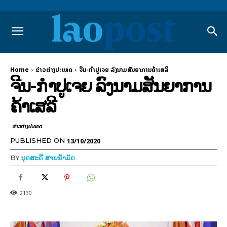
Home
ຂ່າວຕ່າງປະເທດ
ຈີນ-ກຳປູເຈຍ ລົງນາມສັນຍາການຄ້າເສລີ
ຈີນ-ກຳປູເຈຍ ລົງນາມສັນຍາການ
ຄ້າເສລີ
ຂ່າວຕ່າງປະເທດ
13/10/2020
PUBLISHED ON
BY
ບຸດສະດີ ສາຍນ້ຳມັດ
2130