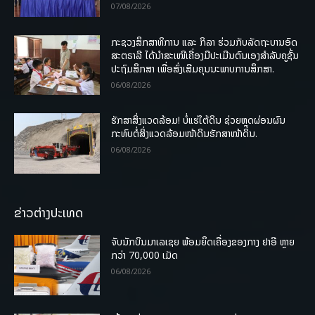
07/08/2026
ກະຊວງສຶກສາທິການ ແລະ ກິລາ ຮ່ວມກັບລັດຖະບານອົດ
ສະຕຣາລີ ໄດ້ນຳສະເໜີເຄື່ອງມືປະເມີນຕົນເອງສຳລັບຄູຊັ້ນ
ປະຖົມສຶກສາ ເພື່ອສົ່ງເສີມຄຸນນະພາບການສຶກສາ.
06/08/2026
ຮັກສາສິ່ງແວດລ້ອມ! ບໍ່ແຮ່ໃຕ້ດິນ ຊ່ວຍຫຼຸດຜ່ອນຜົນ
ກະທົບຕໍ່ສິ່ງແວດລ້ອມໜ້າດິນຮັກສາໜ້າດິນ.
06/08/2026
ຂ່າວຕ່າງປະເທດ
ຈັບນັກບິນມາເລເຊຍ ພ້ອມຍຶດເຄື່ອງຂອງກາງ ຢາອີ ຫຼາຍ
ກວ່າ 70,000 ເມັດ
06/08/2026