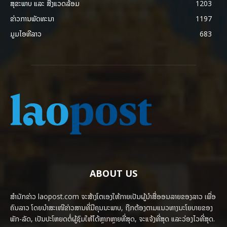
ສຸຂະພາບ ແລະ ສີ່ງແວດລ້ອມ
1203
ຂ່າວການພັດທະນາ
1197
ມູມໄອທີລາວ
683
ABOUT US
ສຳນັກຂ່າວ laopost.com ຈະສ້າງໂຕເອງໃຫ້ກາຍເປັນຜູ້ນຳສື່ອອນລາຍຂອງລາວ ເພື່ອ
ຄົນລາວ ໂດຍນຳສະເໜີຂ່າວສານທີ່ມີຄຸນນະພາບ, ຖືກຕ້ອງຕາມແນວທາງນະໂຍບາຍຂອງ
ພັກ-ລັດ, ເປັນປະໂຫຍດຕໍ່ຜູ້ຊົມໃຫ້ໄດ້ຫຼາກຫຼາຍທີ່ສຸດ, ຈະແຈ້ງທີ່ສຸດ ແລະວ່ອງໄວທີ່ສຸດ.