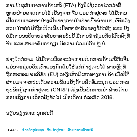
ການບັນລຸສັນຍາການຄ້າເສລີ (FTA) ຄັ້ງນີ້ໃຊ້ເວລາໄວກວ່າທີ່
ຫຼາຍຝ່າຍຄາດການໄວ້ ເນື່ອງຈາກຈີນ ແລະ ກຳປູເຈຍ ໄດ້ມີການ
ເປີດການເຈລະຈາຢ່າງເປັນທາງການໃນທ້າຍປີທີ່ຜ່ານມາ, ຂໍ້ຕົກລົງ
ສ່ວນ ໃຫຍ່ບໍ່ໄດ້ຖືກເປີດເຜີຍເນື້ອຫາສຳຄັນຂອງຂໍ້ຕົກລົງ ແລະ ຍັງ
ບໍ່ມີການອະທິບາຍວ່າສັນຍາສະບັບນີ້ ມີການຊໍ້າຊ້ອນກັບຂໍ້ຕົກລົງທີ່
ຈີນ ແລະ ສະມາຄົມອາຊຽນມີຄວາມຮ່ວມມືກັນ ຫຼື ບໍ່.
ຢ່າງໃດກໍ່ຕາມ, ໄດ້ມີການວິເຄາະວ່າ ການເປີດການຄ້າເສລີກັບຈີນ
ແມ່ນຈະຊ່ວຍບັນເທົາແຮງກົດດັນໃຫ້ແກ່ກຳປູເຈຍໄດ້ ພາຍຫຼັງທີ່
ຖືກສະຫະພາບເອີຣົບ (EU) ລະງັບສິດພິເສດທາງການຄ້າ ເມື່ອປີທີ່
ຜ່ານມາ ຈາກປະເດັນຄວາມຂັດແຍ້ງດ້ານສິດທິມະນຸດ ແລະ ການ
ຍຸບພັກກູ້ຊາດກຳປູເຈຍ (CNRP) ເຊິ່ງເປັນພັກການນຳຝ່າຍຄ້ານ
ກ່ອນເຖິງການເລືອກຕັ້ງທົ່ວໄປ ເມື່ອເດືອນ ກໍລະກົດ 2018.
ຮຽບຮຽງຂ່າວ: ພຸດສະດີ
TAGS
ຂ່າວຕ່າງປະເທດ
ຈີນ-ກຳປູເຈຍ
ສັນຍາການຄ້າເສລີ