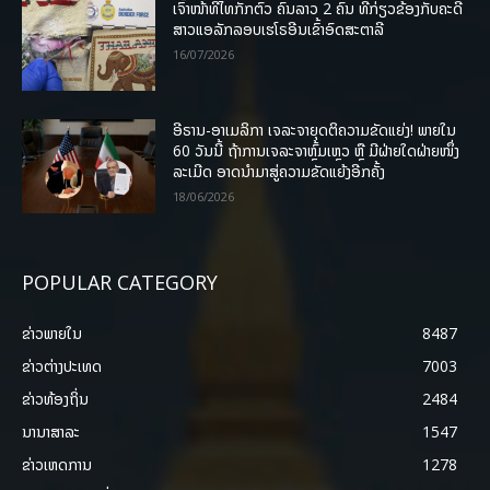
ເຈົ້າໜ້າທີ່ໄທກັກຕົວ ຄົນລາວ 2 ຄົນ ທີ່ກ່ຽວຂ້ອງກັບຄະດີ
ສາວແອລັກລອບເຮໂຣອີນເຂົ້າອົດສະຕາລີ
16/07/2026
ອີຣານ-ອາເມລິກາ ເຈລະຈາຍຸດຕິຄວາມຂັດແຍ່ງ! ພາຍໃນ
60 ວັນນີ້ ຖ້າການເຈລະຈາຫຼົ້ມເຫຼວ ຫຼື ມີຝ່າຍໃດຝ່າຍໜຶ່ງ
ລະເມີດ ອາດນໍາມາສູ່ຄວາມຂັດແຍ້ງອີກຄັ້ງ
18/06/2026
POPULAR CATEGORY
ຂ່າວພາຍ​ໃນ
8487
ຂ່າວຕ່າງປະເທດ
7003
ຂ່າວທ້ອງຖິ່ນ
2484
ນານາສາລະ
1547
ຂ່າວເຫດການ
1278