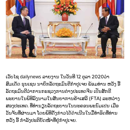
dailynews
ເວັບໄຊ
ລາຍງານ ໃນວັນທີ 12 ຕຸລາ 2020ວ່າ
ສົມເດັດ ຮຸນເຊນ ນາຍົກລັດຖະມົນຕີກຳປູເຈຍ ພ້ອມທ່ານ ຫວັງ ອີ້
ລັດຖະມົນຕີວ່າການກະຊວງການຕ່າງປະເທດຈີນ ເປັນສັກຂີ
ພະຍານໃນພິທີລົງນາມໃນສັນຍາການຄ້າເສລີ (FTA) ລະຫວ່າງ
ສອງປະເທດ. ທີ່ທຳນຽບລັດຖະບານໃນນະຄອນພະນົມເປນ ເມື່ອ
ວັນຈັນທີ່ຜ່ານມາ ໂດຍພິທີດັ່ງກ່າວໄດ້ດຳເນີນໃນມື້ທຳອິດທີ່ທ່ານ
ຫວັງ ອີ້ ກຳລັງປະຕິບັດໜ້າທີ່ຢູ່ກຳປູເຈຍ.