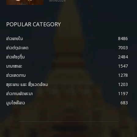
18/06/2026
POPULAR CATEGORY
ຂ່າວພາຍ​ໃນ
8486
ຂ່າວຕ່າງປະເທດ
7003
ຂ່າວທ້ອງຖິ່ນ
2484
ນານາສາລະ
1547
ຂ່າວເຫດການ
1278
ສຸຂະພາບ ແລະ ສີ່ງແວດລ້ອມ
1203
ຂ່າວການພັດທະນາ
1197
ມູມໄອທີລາວ
683