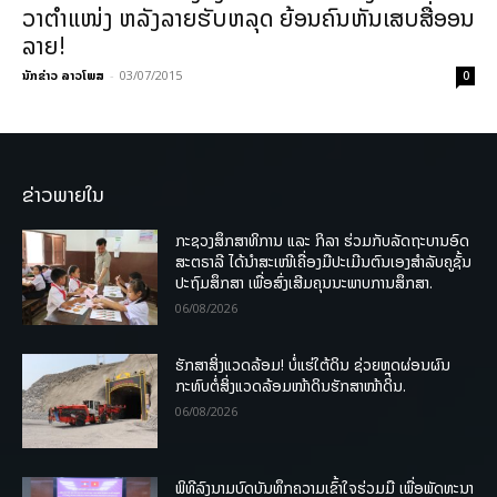
ວາຕຳແໜ່ງ ຫລັງລາຍຮັບຫລຸດ ຍ້ອນຄົນຫັນເສບສື່ອອນ
ລາຍ!
ນັກຂ່າວ ລາວໂພສ
-
03/07/2015
0
ຂ່າວພາຍໃນ
ກະຊວງສຶກສາທິການ ແລະ ກິລາ ຮ່ວມກັບລັດຖະບານອົດ
ສະຕຣາລີ ໄດ້ນຳສະເໜີເຄື່ອງມືປະເມີນຕົນເອງສຳລັບຄູຊັ້ນ
ປະຖົມສຶກສາ ເພື່ອສົ່ງເສີມຄຸນນະພາບການສຶກສາ.
06/08/2026
ຮັກສາສິ່ງແວດລ້ອມ! ບໍ່ແຮ່ໃຕ້ດິນ ຊ່ວຍຫຼຸດຜ່ອນຜົນ
ກະທົບຕໍ່ສິ່ງແວດລ້ອມໜ້າດິນຮັກສາໜ້າດິນ.
06/08/2026
ພິທີລົງນາມບົດບັນທຶກຄວາມເຂົ້າໃຈຮ່ວມມື ເພື່ອພັດທະນາ