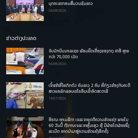
ບຸກຄະລາກອນສື່ມວນຊົນລາວ
06/08/2026
ຂ່າວຕ່າງປະເທດ
ຈັບນັກບິນມາເລເຊຍ ພ້ອມຍຶດເຄື່ອງຂອງກາງ ຢາອີ ຫຼາຍ
ກວ່າ 70,000 ເມັດ
06/08/2026
ເຈົ້າໜ້າທີ່ໄທກັກຕົວ ຄົນລາວ 2 ຄົນ ທີ່ກ່ຽວຂ້ອງກັບຄະດີ
ສາວແອລັກລອບເຮໂຣອີນເຂົ້າອົດສະຕາລີ
16/07/2026
ອີຣານ-ອາເມລິກາ ເຈລະຈາຍຸດຕິຄວາມຂັດແຍ່ງ! ພາຍໃນ
60 ວັນນີ້ ຖ້າການເຈລະຈາຫຼົ້ມເຫຼວ ຫຼື ມີຝ່າຍໃດຝ່າຍໜຶ່ງ
ລະເມີດ ອາດນໍາມາສູ່ຄວາມຂັດແຍ້ງອີກຄັ້ງ