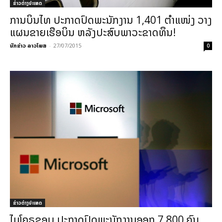
ຂ່າວຕ່າງປະເທດ
ການບິນໄທ ປະກາດປົດພະນັກງານ 1,401 ຕຳແໜ່ງ ວາງ
ແຜນຂາຍເຮືອບິນ ຫລັງປະສົບພາວະຂາດທຶນ!
ນັກຂ່າວ ລາວໂພສ
-
27/07/2015
0
ຂ່າວຕ່າງປະເທດ
ໄມໂຄຣຊອບ ປະກາດປົດພະນັກງານອອກ 7,800 ຄົນ