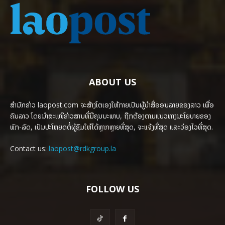
ABOUT US
ສຳນັກຂ່າວ laopost.com ຈະສ້າງໂຕເອງໃຫ້ກາຍເປັນຜູ້ນຳສື່ອອນລາຍຂອງລາວ ເພື່ອ
ຄົນລາວ ໂດຍນຳສະເໜີຂ່າວສານທີ່ມີຄຸນນະພາບ, ຖືກຕ້ອງຕາມແນວທາງນະໂຍບາຍຂອງ
ພັກ-ລັດ, ເປັນປະໂຫຍດຕໍ່ຜູ້ຊົມໃຫ້ໄດ້ຫຼາກຫຼາຍທີ່ສຸດ, ຈະແຈ້ງທີ່ສຸດ ແລະວ່ອງໄວທີ່ສຸດ.
Contact us:
laopost@rdkgroup.la
FOLLOW US