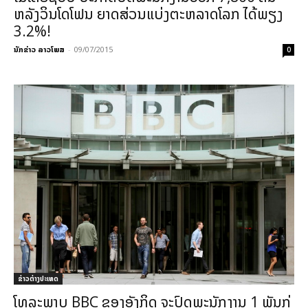
ຫລັງວິນໂດໂຟນ ຍາດສ່ວນແບ່ງຕະຫລາດໂລກ ໄດ້ພຽງ
3.2%!
ນັກຂ່າວ ລາວໂພສ
-
09/07/2015
0
ຂ່າວຕ່າງປະເທດ
ໂທລະພາບ BBC ຂອງອັງກິດ ຈະປົດພະນັກງານ 1 ພັນກ່