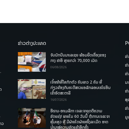
ຂ່າວຕ່າງປະເທດ
P
ຈັບນັກບິນມາເລເຊຍ ພ້ອມຍຶດເຄື່ອງຂອງ
ຂ່
ກາງ ຢາອີ ຫຼາຍກວ່າ 70,000 ເມັດ
ຂ່
06/08/2026
.
ຂ່
ເຈົ້າໜ້າທີ່ໄທກັກຕົວ ຄົນລາວ 2 ຄົນ ທີ່
ນາ
ກ່ຽວຂ້ອງກັບຄະດີສາວແອລັກລອບເຮໂຣອີນ
ຸດ
ຂ່
ເຂົ້າອົດສະຕາລີ
ສຸ
16/07/2026
ຂ່
ອີຣານ-ອາເມລິກາ ເຈລະຈາຍຸດຕິຄວາມ
ຂັດແຍ່ງ! ພາຍໃນ 60 ວັນນີ້ ຖ້າການເຈລະຈາ
ມູ
ື
ຫຼົ້ມເຫຼວ ຫຼື ມີຝ່າຍໃດຝ່າຍໜຶ່ງລະເມີດ ອາດ
ລາວ
ນໍາມາສູ່ຄວາມຂັດແຍ້ງອີກຄັ້ງ