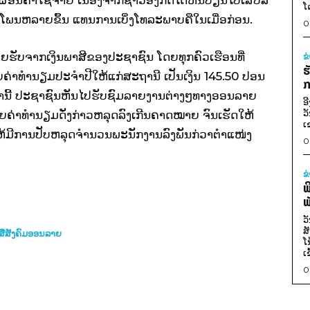
ໂ
ດໂພນຫລາຍຂຶ້ນ ແທນການເບິ່ງໂທລະພາບຄືໃນເມື່ອກ່ອນ.
0
ມີລາຍຮັບຈາກເງິນພາສີຂອງປະຊາຊົນ ໂດຍທຸກຄົວເຮືອນທີ່
ຂ
ຮ
່າທຳນຽມປະຈຳປີໃຫ້ແກ່ສະຖານີ ເປັນເງິນ 145.50 ປອນ
ກ
ມານີ້ ປະຊາຊົນຫັນໄປຮັບຊົມລາຍງານຕ່າງໆທາງອອນລາຍ
ອ
ວ
ຍຄ່າທຳນຽມດັ່ງກ່າວຫລຸດລົງເກີນຄາດໝາຍ ຈົນເຮັດໃຫ້
ເ
ັດໃຫ້ມີການປັບຫລຸດຈຳນວນພະນັກງານລົງພັນກ່ວາຕຳແໜ່ງ
0
ຂ
ພ
ພ
ວ
ສ
ສື່ສັງຄົມອອນລາຍ
ໂ
ເ
0