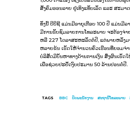
ສັງຄົມອອນລາຍ ຢູ່ເທິງແທັບເລັດ ແລະ ສະມາ
ທັງນີ້ ບີບີຊີ ແມ່ນມີອາຍຸເກືອບ 100 ປີ ແມ່ນ
ມີການຮັບຊົມລາຍການໂທລະພາບ ຈະຕ້ອງຈ່າຍຄ
ຫລື 227 ໂດລາສະຫະລັດຕໍ່ປີ, ແຕ່ພາຍຫລັງ
ຫລາຍຂ້ນ ເຮັດໃຫ້ຈຳນວນຄົວເຮືອນທີ່ຍອມຈ່າ
ບໍລິສັດມີບັນຫາທາງດ້ານການເງິນ ສົ່ງຜົນເຮ
ເພື່ອຊ່ວຍປະຢັດງົບປະມານ 50 ລ້ານປອນຕໍ່ປີ.
TAGS
BBC
ປົດພະນັກງານ
ສະຖານີໂທລະພາບ