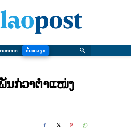
ອນອາກາດ
ຄົ້ນຫາວຽກ
ພັນກ່ວາຕຳແໜ່ງ