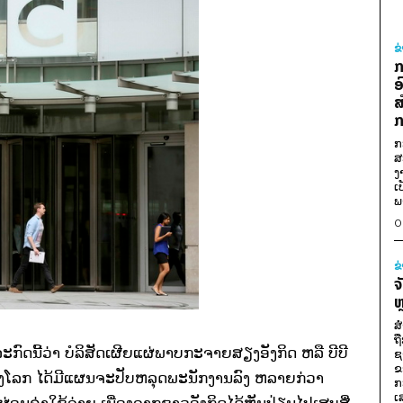
ຂ
ກ
ອ
ສ
ກ
ກ
ສ
ງ
ເ
ພ
0
ຂ
ຈ
ຫ
ສ
ຖ
ກົດນີ້ວ່າ ບໍລິສັດເຜີຍແຜ່ພາບກະຈາຍສຽງອັງກິດ ຫລື ບີບີ
ຊ
ຂ
ຂອງໂລກ ໄດ້ມີແຜນຈະປັບຫລຸດພະນັກງານລົງ ຫລາຍກ່ວາ
ກ
ເ
ຜ່ອນຄ່າໃຊ້ຈ່າຍ ເນື່ອງຈາກຊາວອັງກິດໄດ້ຫັນປ່ຽນໄປເສບສື່