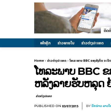
ໜ້າຫຼັກ
ຂ່າວພາຍ​ໃນ
ຂ່າວຕ່າງປະເທດ
Home
ຂ່າວຕ່າງປະເທດ
ໂທລະພາບ BBC ຂອງອັງກິດ ຈະປົດ
ໂທລະພາບ BBC ຂອງ
ຫລັງລາຍຮັບຫລຸດ ຍ
ຂ່າວຕ່າງປະເທດ
03/07/2015
PUBLISHED ON
BY
ນັກຂ່າວ ລາວ