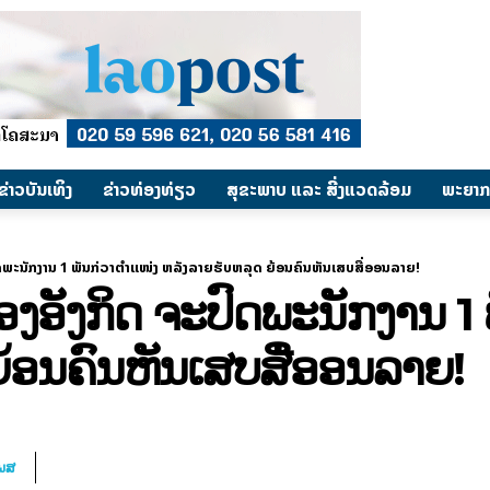
​ຂ່າວບັນເທິງ
​ຂ່າວທ່ອງທ່ຽວ
ສຸຂະພາບ ແລະ ສີ່ງແວດລ້ອມ
ພະຍາກ
ພະນັກງານ 1 ພັນກ່ວາຕຳແໜ່ງ ຫລັງລາຍຮັບຫລຸດ ຍ້ອນຄົນຫັນເສບສື່ອອນລາຍ!
ອັງກິດ ຈະປົດພະນັກງານ 1 
້ອນຄົນຫັນເສບສື່ອອນລາຍ!
ໂພສ