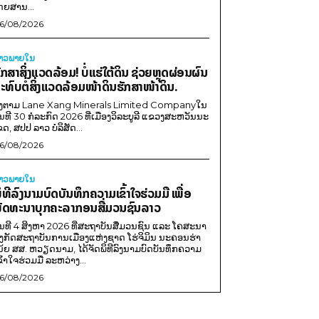
ດຍສານ...
6/08/2026
່າວພາຍ​ໃນ
ັກສາສິ່ງແວດລ້ອມ! ບໍ່ແຮ່ໃຕ້ດິນ ຊ່ວຍຫຼຸດຜ່ອນຜົນ
ະທົບຕໍ່ສິ່ງແວດລ້ອມໜ້າດິນຮັກສາໜ້າດິນ.
ີງຕາມ Lane Xang Minerals Limited Companyໃນ
ັນທີ 30 ກໍລະກົດ 2026 ທີ່ເມືອງວິລະບູລີ ແຂວງສະຫວັນນະ
ຂດ, ສປປ ລາວ ບໍລິສັດ...
6/08/2026
່າວພາຍ​ໃນ
ິທີລົງນາມບົດບັນທຶກຄວາມເຂົ້າໃຈຮ່ວມມື ເພື່ອ
ັດທະນາບຸກຄະລາກອນສື່ມວນຊົນລາວ
ັນທີ 4 ສິງຫາ 2026 ທີ່ສະຖາບັນສື່ມວນຊົນ ແລະ ໂຄສະນາ
ັງກັດສະຖາບັນການເມືອງແຫ່ງຊາດ ໂຮ່ຈິມິນ ນະຄອນຮ່າ
ນ້ຍ ສສ. ຫວຽດນາມ, ໄດ້ຈັດພິທີລົງນາມບົດບັນທຶກຄວາມ
ຂົ້າໃຈຮ່ວມມື ລະຫວ່າງ...
6/08/2026