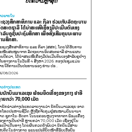
ບົດຄວາມຫຼ້າສຸດ
່າວພາຍ​ໃນ
ະຊວງສຶກສາທິການ ແລະ ກິລາ ຮ່ວມກັບລັດຖະບານ
ົດສະຕຣາລີ ໄດ້ນຳສະເໜີເຄື່ອງມືປະເມີນຕົນເອງ
ຳລັບຄູຊັ້ນປະຖົມສຶກສາ ເພື່ອສົ່ງເສີມຄຸນນະພາບ
ານສຶກສາ.
ະຊວງສຶກສາທິການ ແລະ ກິລາ (ສສກ), ໂດຍໄດ້ຮັບການ
ະໜັບສະໜູນຈາກ ລັດຖະບານອົດສະຕຣາລີ ຜ່ານແຜນ
ານບີຄວາ, ໄດ້ນຳສະເໜີເຄື່ອງມືປະເມີນຕົນເອງສຳລັບຄູຢ່າງ
ປັນທາງການໃນວັນທີ 4 ສິງຫາ 2026. ກອງປະຊຸມແມ່ນ
າຍໃຕ້ການເປັນປະທານຂອງ ທ່ານ ປອ...
6/08/2026
່າວຕ່າງປະເທດ
ັບນັກບິນມາເລເຊຍ ພ້ອມຍຶດເຄື່ອງຂອງກາງ ຢາອີ
ຼາຍກວ່າ 70,000 ເມັດ
ຳນັກຂ່າວຕ່າງປະເທດລາຍງານວ່າ ນັກບິນມາເລເຊຍ ອາດ
ືກໂທດປະຫານຊີວິດ ຫຼັງຖືກຈັບກຸມຢູ່ສະໜາມບິນນານາ
າດ ຊູກາໂນ-ຮັດຕາ ໃນນະຄອນຫຼວງຈາກາຕາ ພ້ອມເຄື່ອງ
ອງກາງເປັນຢາອີ ຫຼາຍກວ່າ 70,000 ເມັດ ເຊື່ອງຢູ່ໃນ
ະເປົາເດີນທາງ ໂດຍຜົນກວດຍັງພົບວ່າ ນັກບິນມີສານ
ສບຕິດໃນຮ່າງກາຍ ຂະນະປະຕິບັດໜ້າທີ່ຂັບເຮືອບິນ