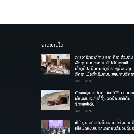
ຂ່າວພາຍໃນ
ກະຊວງສຶກສາທິການ ແລະ ກິລາ ຮ່ວມກັບ
ລັດຖະບານອົດສະຕຣາລີ ໄດ້ນຳສະເໜີ
ເຄື່ອງມືປະເມີນຕົນເອງສຳລັບຄູຊັ້ນປະຖົມ
ສຶກສາ ເພື່ອສົ່ງເສີມຄຸນນະພາບການສຶກສາ
06/08/2026
ຮັກສາສິ່ງແວດລ້ອມ! ບໍ່ແຮ່ໃຕ້ດິນ ຊ່ວຍຫຼ
ຜ່ອນຜົນກະທົບຕໍ່ສິ່ງແວດລ້ອມໜ້າດິນ
ຮັກສາໜ້າດິນ.
06/08/2026
ພິທີລົງນາມບົດບັນທຶກຄວາມເຂົ້າໃຈຮ່ວມມ
ເພື່ອພັດທະນາບຸກຄະລາກອນສື່ມວນຊົນ