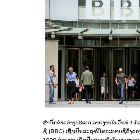
ສຳນັກຂ່າວຕ່າງປະເທດ ລາຍງານໃນວັນທີ 3 ກໍລະ
ຊີ (BBC) ເຊິ່ງເປັນສະຖານີໂທລະພາບຊື່ດັງ
1,000 ຕຳແໜ່ງ ເຊິ່ງເປັນສ່ວນໜຶ່ງໃນການຫລຸດ