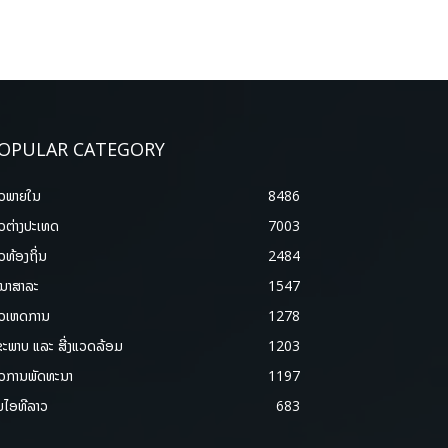
OPULAR CATEGORY
າວພາຍ​ໃນ
8486
າວຕ່າງປະເທດ
7003
າວທ້ອງຖິ່ນ
2484
ນາສາລະ
1547
າວເຫດການ
1278
ຂະພາບ ແລະ ສີ່ງແວດລ້ອມ
1203
າວການພັດທະນາ
1197
ມໄອທີລາວ
683