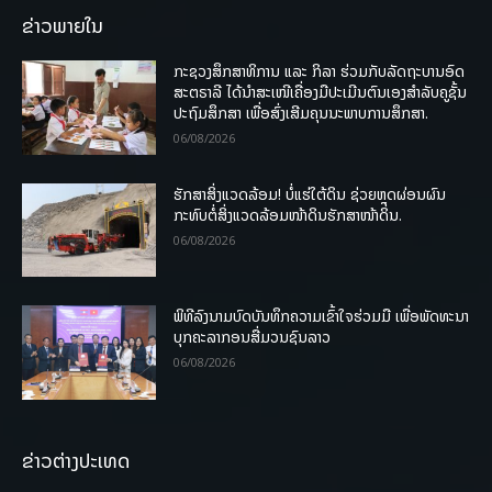
ຂ່າວພາຍໃນ
ກະຊວງສຶກສາທິການ ແລະ ກິລາ ຮ່ວມກັບລັດຖະບານອົດ
ສະຕຣາລີ ໄດ້ນຳສະເໜີເຄື່ອງມືປະເມີນຕົນເອງສຳລັບຄູຊັ້ນ
ປະຖົມສຶກສາ ເພື່ອສົ່ງເສີມຄຸນນະພາບການສຶກສາ.
06/08/2026
ຮັກສາສິ່ງແວດລ້ອມ! ບໍ່ແຮ່ໃຕ້ດິນ ຊ່ວຍຫຼຸດຜ່ອນຜົນ
ກະທົບຕໍ່ສິ່ງແວດລ້ອມໜ້າດິນຮັກສາໜ້າດິນ.
06/08/2026
ພິທີລົງນາມບົດບັນທຶກຄວາມເຂົ້າໃຈຮ່ວມມື ເພື່ອພັດທະນາ
ບຸກຄະລາກອນສື່ມວນຊົນລາວ
06/08/2026
ຂ່າວຕ່າງປະເທດ