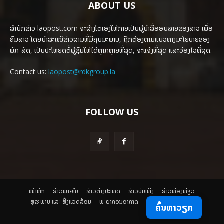
ABOUT US
ສຳນັກຂ່າວ laopost.com ຈະສ້າງໂຕເອງໃຫ້ກາຍເປັນຜູ້ນຳສື່ອອນລາຍຂອງລາວ ເພື່ອ
ຄົນລາວ ໂດຍນຳສະເໜີຂ່າວສານທີ່ມີຄຸນນະພາບ, ຖືກຕ້ອງຕາມແນວທາງນະໂຍບາຍຂອງ
ພັກ-ລັດ, ເປັນປະໂຫຍດຕໍ່ຜູ້ຊົມໃຫ້ໄດ້ຫຼາກຫຼາຍທີ່ສຸດ, ຈະແຈ້ງທີ່ສຸດ ແລະວ່ອງໄວທີ່ສຸດ.
Contact us:
laopost@rdkgroup.la
FOLLOW US
ໜ້າຫຼັກ
ຂ່າວພາຍ​ໃນ
ຂ່າວຕ່າງປະເທດ
​ຂ່າວບັນເທິງ
​ຂ່າວທ່ອງທ່ຽວ
ສຸຂະພາບ ແລະ ສີ່ງແວດລ້ອມ
ພະຍາກອນອາກາດ
ຄົ້ນຫາວຽກ