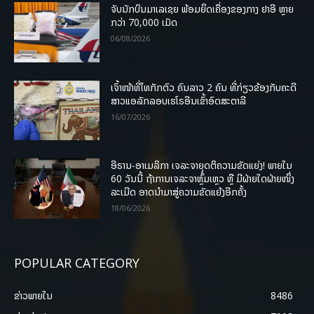
ຈັບນັກບິນມາເລເຊຍ ພ້ອມຍຶດເຄື່ອງຂອງກາງ ຢາອີ ຫຼາຍ
ກວ່າ 70,000 ເມັດ
06/08/2026
ເຈົ້າໜ້າທີ່ໄທກັກຕົວ ຄົນລາວ 2 ຄົນ ທີ່ກ່ຽວຂ້ອງກັບຄະດີ
ສາວແອລັກລອບເຮໂຣອີນເຂົ້າອົດສະຕາລີ
16/07/2026
ອີຣານ-ອາເມລິກາ ເຈລະຈາຍຸດຕິຄວາມຂັດແຍ່ງ! ພາຍໃນ
60 ວັນນີ້ ຖ້າການເຈລະຈາຫຼົ້ມເຫຼວ ຫຼື ມີຝ່າຍໃດຝ່າຍໜຶ່ງ
ລະເມີດ ອາດນໍາມາສູ່ຄວາມຂັດແຍ້ງອີກຄັ້ງ
18/06/2026
POPULAR CATEGORY
ຂ່າວພາຍ​ໃນ
8486