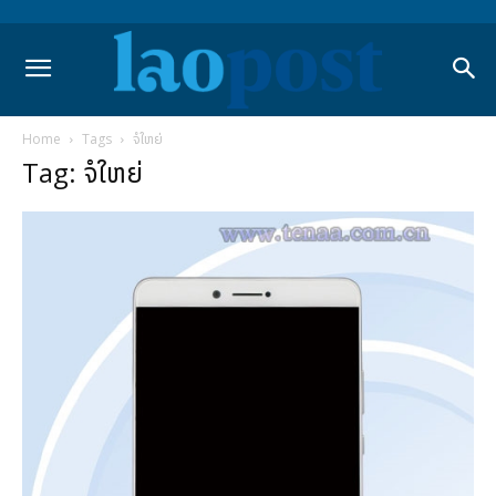
Home
Tags
ຈໍໃຫຍ່
Tag: ຈໍໃຫຍ່