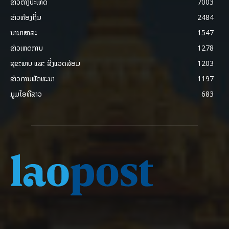
ຂ່າວຕ່າງປະເທດ
7003
ຂ່າວທ້ອງຖິ່ນ
2484
ນານາສາລະ
1547
ຂ່າວເຫດການ
1278
ສຸຂະພາບ ແລະ ສີ່ງແວດລ້ອມ
1203
ຂ່າວການພັດທະນາ
1197
ມູມໄອທີລາວ
683