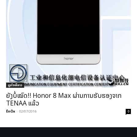
ມູມໄອທີລາວ
ຍັງບໍ່ໝົດ!! Honor 8 Max ຜ່ານການຮັບຮອງຈາກ
TENAA ແລ້ວ
ÊnÖx
-
02/07/2016
0