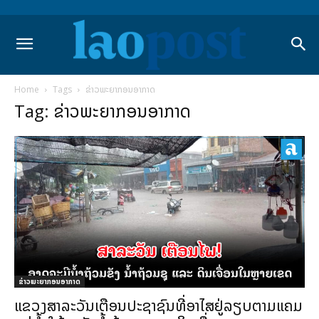
Home
Tags
ຂ່າວພະຍາກອນອາກາດ
Tag: ຂ່າວພະຍາກອນອາກາດ
ຂ່າວພະຍາກອນອາກາດ
ແຂວງສາລະວັນເຕືອນປະຊາຊົນທີ່ອາໄສຢູ່ລຽບຕາມແຄມ