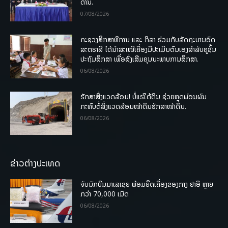
ດ້ານ.
07/08/2026
ກະຊວງສຶກສາທິການ ແລະ ກິລາ ຮ່ວມກັບລັດຖະບານອົດ
ສະຕຣາລີ ໄດ້ນຳສະເໜີເຄື່ອງມືປະເມີນຕົນເອງສຳລັບຄູຊັ້ນ
ປະຖົມສຶກສາ ເພື່ອສົ່ງເສີມຄຸນນະພາບການສຶກສາ.
06/08/2026
ຮັກສາສິ່ງແວດລ້ອມ! ບໍ່ແຮ່ໃຕ້ດິນ ຊ່ວຍຫຼຸດຜ່ອນຜົນ
ກະທົບຕໍ່ສິ່ງແວດລ້ອມໜ້າດິນຮັກສາໜ້າດິນ.
06/08/2026
ຂ່າວຕ່າງປະເທດ
ຈັບນັກບິນມາເລເຊຍ ພ້ອມຍຶດເຄື່ອງຂອງກາງ ຢາອີ ຫຼາຍ
ກວ່າ 70,000 ເມັດ
06/08/2026