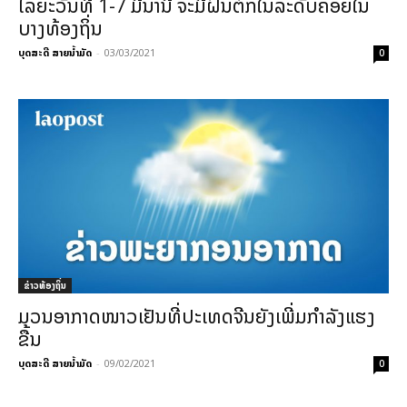
ໄລຍະວັນທີ 1-7 ມີນານີ້ ຈະມີຝົນຕົກໃນລະດັບຄ່ອຍໃນ
ບາງທ້ອງຖິ່ນ
ບຸດສະດີ ສາຍນ້ຳມັດ
-
03/03/2021
0
ຂ່າວທ້ອງຖິ່ນ
ມວນອາກາດໜາວເຢັນທີ່ປະເທດຈີນຍັງເພີ່ມກຳລັງແຮງ
ຂື້ນ
ບຸດສະດີ ສາຍນ້ຳມັດ
-
09/02/2021
0