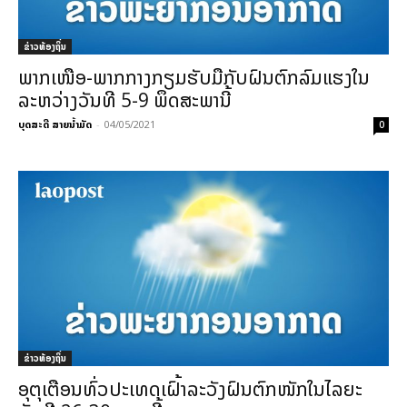
ຂ່າວທ້ອງຖິ່ນ
ພາກເໜືອ-ພາກກາງກຽມຮັບມືກັບຝົນຕົກລົມແຮງໃນ
ລະຫວ່າງວັນທີ 5-9 ພຶດສະພານີ້
ບຸດສະດີ ສາຍນ້ຳມັດ
-
04/05/2021
0
ຂ່າວທ້ອງຖິ່ນ
ອຸຕຸເຕືອນທົ່ວປະເທດເຝົ້າລະວັງຝົນຕົກ​ໜັກໃນໄລຍະ