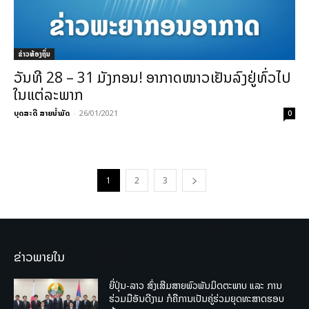
ຂ່າວທ້ອງຖິ່ນ
ວັນທີ 28 – 31​ ມັງກອນ! ອາກາດໜາວເຢັນລົງຢູ່ທົ່ວໄປ
ໃນແຕ່ລະພາກ
ບຸດສະດີ ສາຍນ້ຳມັດ
-
26/01/2021
0
1
2
3
ຂ່າວພາຍໃນ
ຍີ່ປຸ່ນ-ລາວ ສົ່ງເສີມສາຍພົວພັນມິດຕະພາບ ແລະ ການ
ຮ່ວມມືອັນດີງາມ ກໍຄືການເປັນຄູ່ຮ່ວມຍຸດທະສາດຮອບ