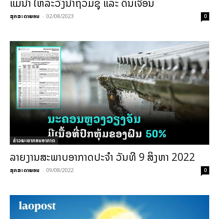
ແມ່ນ້ຳ ໃຫ້ລະວັງນ້ຳຖ້ວມຊຸ ແລະ ດິນເຈື່ອນ
ສຸກສະດາພອນ
-
02/08/2023
0
ຂ່າວພະຍາກອນອາກາດ
ລາຍງານສະພາບອາກາດປະຈຳ ວັນທີ 9 ສິງຫາ 2022
ສຸກສະດາພອນ
-
09/08/2022
0