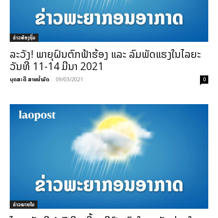
ຂ່າວທ້ອງຖິ່ນ
ລະວັງ! ພາຍຸຝົນຕົກຟ້າຮ້ອງ ແລະ ລົມພັດແຮງໃນໄລຍະ
ວັນທີ 11-14 ມີນາ 2021
ບຸດສະດີ ສາຍນ້ຳມັດ
-
09/03/2021
0
ຂ່າວພາຍ​ໃນ