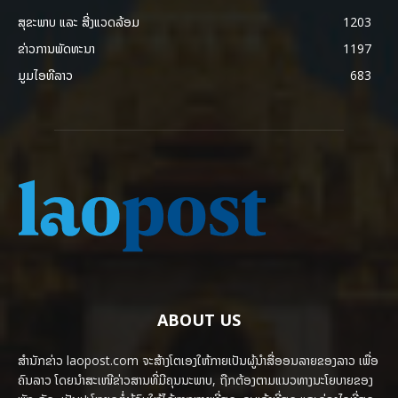
ສຸຂະພາບ ແລະ ສີ່ງແວດລ້ອມ
1203
ຂ່າວການພັດທະນາ
1197
ມູມໄອທີລາວ
683
ABOUT US
ສຳນັກຂ່າວ laopost.com ຈະສ້າງໂຕເອງໃຫ້ກາຍເປັນຜູ້ນຳສື່ອອນລາຍຂອງລາວ ເພື່ອ
ຄົນລາວ ໂດຍນຳສະເໜີຂ່າວສານທີ່ມີຄຸນນະພາບ, ຖືກຕ້ອງຕາມແນວທາງນະໂຍບາຍຂອງ