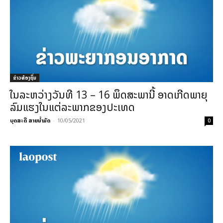
ຂ່າວທ້ອງຖິ່ນ
ໃນລະຫວ່າງວັນທີ 13 – 16 ພຶດສະພານີ້ ອາດເກີດພາຍຸ
ລົມແຮງໃນແຕ່ລະພາກຂອງປະເທດ
ບຸດສະດີ ສາຍນ້ຳມັດ
-
10/05/2021
0