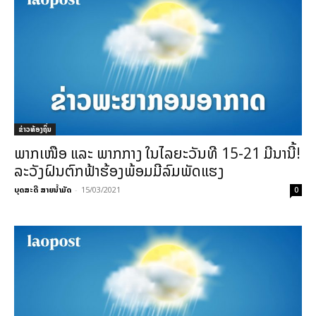
ຂ່າວທ້ອງຖິ່ນ
ພາກເໜືອ ແລະ ພາກກາງ ໃນໄລຍະວັນທີ 15-21 ມີນານີ້!
ລະວັງຝົນຕົກຟ້າຮ້ອງພ້ອມມີລົມພັດແຮງ
ບຸດສະດີ ສາຍນ້ຳມັດ
-
15/03/2021
0