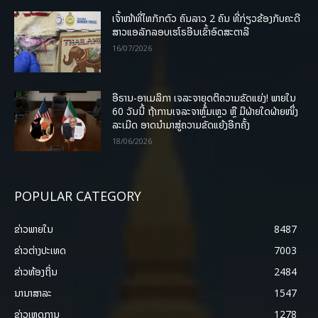
ເຈົ້າໜ້າທີ່ໄທກັກຕົວ ຄົນລາວ 2 ຄົນ ທີ່ກ່ຽວຂ້ອງກັບຄະດີ
ສາວແອລັກລອບເຮໂຣອີນເຂົ້າອົດສະຕາລີ
16/07/2026
ອີຣານ-ອາເມລິກາ ເຈລະຈາຍຸດຕິຄວາມຂັດແຍ່ງ! ພາຍໃນ
60 ວັນນີ້ ຖ້າການເຈລະຈາຫຼົ້ມເຫຼວ ຫຼື ມີຝ່າຍໃດຝ່າຍໜຶ່ງ
ລະເມີດ ອາດນໍາມາສູ່ຄວາມຂັດແຍ້ງອີກຄັ້ງ
18/06/2026
POPULAR CATEGORY
ຂ່າວພາຍ​ໃນ
8487
ຂ່າວຕ່າງປະເທດ
7003
ຂ່າວທ້ອງຖິ່ນ
2484
ນານາສາລະ
1547
ຂ່າວເຫດການ
1278