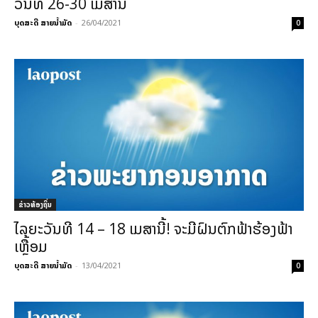
ວັນທີ 26-30​ ເມສານີ້​
ບຸດສະດີ ສາຍນ້ຳມັດ
-
26/04/2021
0
ຂ່າວທ້ອງຖິ່ນ
ໄລຍະວັນທີ 14 – 18 ເມສານີ້! ຈະມີຝົນຕົກຟ້າຮ້ອງຟ້າ
ເຫຼື້ອມ
ບຸດສະດີ ສາຍນ້ຳມັດ
-
13/04/2021
0