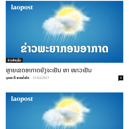
ຂ່າວທ້ອງຖິ່ນ
ຫຼາຍເຂດອາກາດຍັງຈະເຢັນ ຫາ ໜາວເຢັນ
ບຸດສະດີ ສາຍນ້ຳມັດ
-
01/02/2021
0