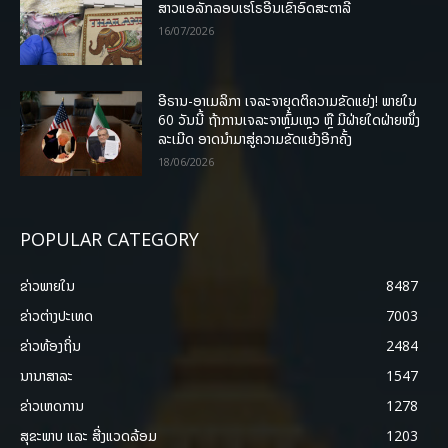
ສາວແອລັກລອບເຮໂຣອີນເຂົ້າອົດສະຕາລີ
16/07/2026
ອີຣານ-ອາເມລິກາ ເຈລະຈາຍຸດຕິຄວາມຂັດແຍ່ງ! ພາຍໃນ
60 ວັນນີ້ ຖ້າການເຈລະຈາຫຼົ້ມເຫຼວ ຫຼື ມີຝ່າຍໃດຝ່າຍໜຶ່ງ
ລະເມີດ ອາດນໍາມາສູ່ຄວາມຂັດແຍ້ງອີກຄັ້ງ
18/06/2026
POPULAR CATEGORY
ຂ່າວພາຍ​ໃນ
8487
ຂ່າວຕ່າງປະເທດ
7003
ຂ່າວທ້ອງຖິ່ນ
2484
ນານາສາລະ
1547
ຂ່າວເຫດການ
1278
ສຸຂະພາບ ແລະ ສີ່ງແວດລ້ອມ
1203