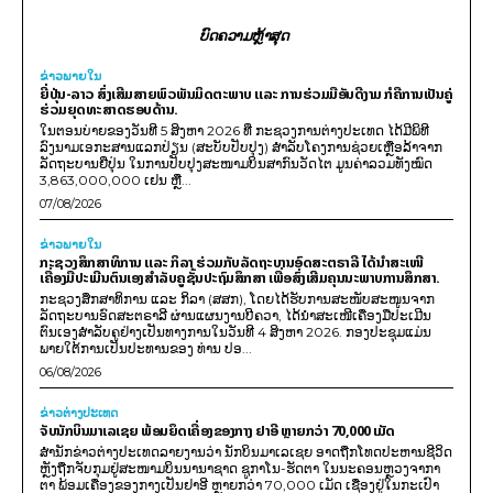
ບົດຄວາມຫຼ້າສຸດ
ຂ່າວພາຍ​ໃນ
ຍີ່ປຸ່ນ-ລາວ ສົ່ງເສີມສາຍພົວພັນມິດຕະພາບ ແລະ ການຮ່ວມມືອັນດີງາມ ກໍຄືການເປັນຄູ່
ຮ່ວມຍຸດທະສາດຮອບດ້ານ.
ໃນຕອນບ່າຍຂອງວັນທີ 5 ສິງຫາ 2026 ທີ່ ກະຊວງການຕ່າງປະເທດ ໄດ້ມີພິທີ
ລົງນາມເອກະສານແລກປ່ຽນ (ສະບັບປັບປຸງ) ສໍາລັບໂຄງການຊ່ວຍເຫຼືອລ້າຈາກ
ລັດຖະບານຍີ່ປຸ່ນ ໃນການປັບປຸງສະໜາມບິນສາກົນວັດໄຕ ມູນຄ່າລວມທັງໝົດ
3,863,000,000 ເຢນ ຫຼື...
07/08/2026
ຂ່າວພາຍ​ໃນ
ກະຊວງສຶກສາທິການ ແລະ ກິລາ ຮ່ວມກັບລັດຖະບານອົດສະຕຣາລີ ໄດ້ນຳສະເໜີ
ເຄື່ອງມືປະເມີນຕົນເອງສຳລັບຄູຊັ້ນປະຖົມສຶກສາ ເພື່ອສົ່ງເສີມຄຸນນະພາບການສຶກສາ.
ກະຊວງສຶກສາທິການ ແລະ ກິລາ (ສສກ), ໂດຍໄດ້ຮັບການສະໜັບສະໜູນຈາກ
ລັດຖະບານອົດສະຕຣາລີ ຜ່ານແຜນງານບີຄວາ, ໄດ້ນຳສະເໜີເຄື່ອງມືປະເມີນ
ຕົນເອງສຳລັບຄູຢ່າງເປັນທາງການໃນວັນທີ 4 ສິງຫາ 2026. ກອງປະຊຸມແມ່ນ
ພາຍໃຕ້ການເປັນປະທານຂອງ ທ່ານ ປອ...
06/08/2026
ຂ່າວຕ່າງປະເທດ
ຈັບນັກບິນມາເລເຊຍ ພ້ອມຍຶດເຄື່ອງຂອງກາງ ຢາອີ ຫຼາຍກວ່າ 70,000 ເມັດ
ສຳນັກຂ່າວຕ່າງປະເທດລາຍງານວ່າ ນັກບິນມາເລເຊຍ ອາດຖືກໂທດປະຫານຊີວິດ
ຫຼັງຖືກຈັບກຸມຢູ່ສະໜາມບິນນານາຊາດ ຊູກາໂນ-ຮັດຕາ ໃນນະຄອນຫຼວງຈາກາ
ຕາ ພ້ອມເຄື່ອງຂອງກາງເປັນຢາອີ ຫຼາຍກວ່າ 70,000 ເມັດ ເຊື່ອງຢູ່ໃນກະເປົາ