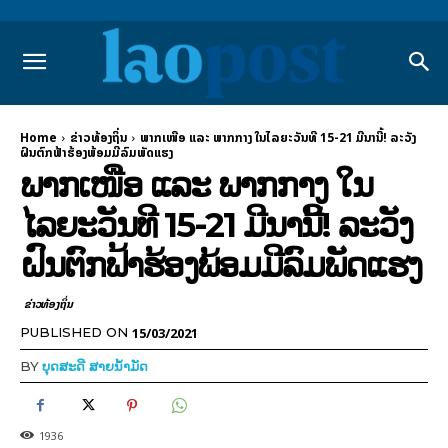
Home
ຂ່າວທ້ອງຖິ່ນ
ພາກເໜືອ ແລະ ພາກກາງ ໃນໄລຍະວັນທີ 15-21 ມີນານີ້! ລະວັງ
ຝົນຕົກຟ້າຮ້ອງພ້ອມມີລົມພັດແຮງ
ພາກເໜືອ ແລະ ພາກກາງ ໃນ
ໄລຍະວັນທີ 15-21 ມີນານີ້! ລະວັງ
ຝົນຕົກຟ້າຮ້ອງພ້ອມມີລົມພັດແຮງ
ຂ່າວທ້ອງຖິ່ນ
15/03/2021
PUBLISHED ON
BY
ບຸດສະດີ ສາຍນ້ຳມັດ
1936