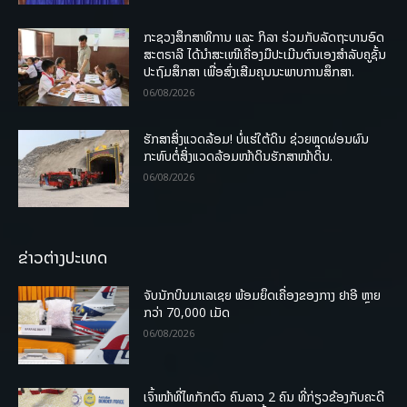
ກະຊວງສຶກສາທິການ ແລະ ກິລາ ຮ່ວມກັບລັດຖະບານອົດ
ສະຕຣາລີ ໄດ້ນຳສະເໜີເຄື່ອງມືປະເມີນຕົນເອງສຳລັບຄູຊັ້ນ
ປະຖົມສຶກສາ ເພື່ອສົ່ງເສີມຄຸນນະພາບການສຶກສາ.
06/08/2026
ຮັກສາສິ່ງແວດລ້ອມ! ບໍ່ແຮ່ໃຕ້ດິນ ຊ່ວຍຫຼຸດຜ່ອນຜົນ
ກະທົບຕໍ່ສິ່ງແວດລ້ອມໜ້າດິນຮັກສາໜ້າດິນ.
06/08/2026
ຂ່າວຕ່າງປະເທດ
ຈັບນັກບິນມາເລເຊຍ ພ້ອມຍຶດເຄື່ອງຂອງກາງ ຢາອີ ຫຼາຍ
ກວ່າ 70,000 ເມັດ
06/08/2026
ເຈົ້າໜ້າທີ່ໄທກັກຕົວ ຄົນລາວ 2 ຄົນ ທີ່ກ່ຽວຂ້ອງກັບຄະດີ