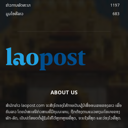
ຂ່າວການພັດທະນາ
1197
ມູມໄອທີລາວ
683
ABOUT US
ສຳນັກຂ່າວ laopost.com ຈະສ້າງໂຕເອງໃຫ້ກາຍເປັນຜູ້ນຳສື່ອອນລາຍຂອງລາວ ເພື່ອ
ຄົນລາວ ໂດຍນຳສະເໜີຂ່າວສານທີ່ມີຄຸນນະພາບ, ຖືກຕ້ອງຕາມແນວທາງນະໂຍບາຍຂອງ
ພັກ-ລັດ, ເປັນປະໂຫຍດຕໍ່ຜູ້ຊົມໃຫ້ໄດ້ຫຼາກຫຼາຍທີ່ສຸດ, ຈະແຈ້ງທີ່ສຸດ ແລະວ່ອງໄວທີ່ສຸດ.