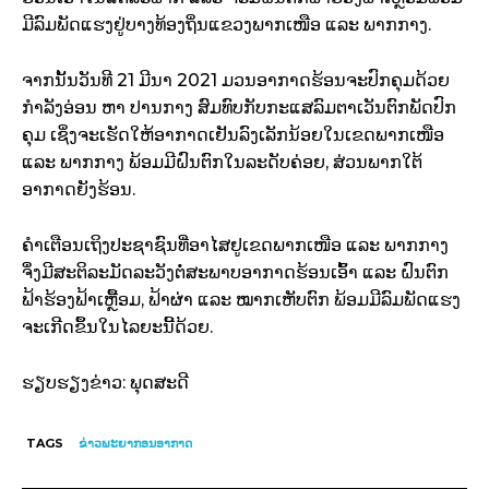
ມີລົມພັດແຮງຢູ່ບາງທ້ອງຖິ່ນແຂວງພາກເໜືອ ແລະ ພາກກາງ.
ຈາກນັ້ນວັນທີ 21 ມີນາ 2021 ມວນອາກາດຮ້ອນຈະປົກຄຸມດ້ວຍ
ກຳລັງອ່ອນ ຫາ ປານກາງ ສົມທົບກັບກະແສລົມຕາເວັນຕົກພັດປົກ
ຄຸມ ເຊິ່ງຈະເຮັດໃຫ້ອາກາດເຢັນລົງເລັກນ້ອຍໃນເຂດພາກເໜືອ
ແລະ ພາກກາງ ພ້ອມມີຝົນຕົກໃນລະດັບຄ່ອຍ,​ ສ່ວນພາກໃຕ້
ອາກາດຍັງຮ້ອນ.
ຄຳເຕືອນເຖິງປະຊາຊົນທີ່ອາໄສຢູເຂດພາກເໜືອ ແລະ ພາກກາງ
ຈຶ່ງມີສະຕິລະມັດລະວັງຕໍ່ສະພາບອາກາດຮ້ອນເອົ້າ ແລະ ຝົນຕົກ
ຟ້າຮ້ອງຟ້າເຫຼື້ອມ, ຟ້າຜ່າ ແລະ ໝາກເຫັບຕົກ ພ້ອມມີລົມພັດແຮງ
ຈະເກີດຂຶ້ນໃນໄລຍະນີ້ດ້ວຍ.
ຮຽບຮຽງຂ່າວ: ພຸດສະດີ
TAGS
ຂ່າວພະຍາກອນອາກາດ