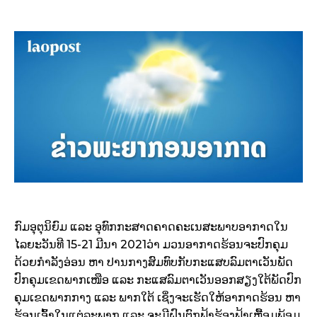
ກົມອຸຕຸນິຍົມ ແລະ ອຸທົກກະສາດຄາດຄະເນສະພາບອາກາດໃນ
ໄລຍະວັນທີ 15-21 ມີນາ 2021ວ່າ ມວນອາກາດຮ້ອນຈະປົກຄຸມ
ດ້ວຍກຳລັງອ່ອນ ຫາ ປານກາງສົມທົບກັບກະແສບລົມຕາເວັນພັດ
ປົກຄຸມເຂດພາກເໜືອ ແລະ ກະແສລົມຕາເວັນອອກສຽງໃຕ້ພັດປົກ
ຄຸມເຂດພາກກາງ ແລະ ພາກໃຕ້ ເຊິ່ງຈະເຮັດໃຫ້ອາກາດຮ້ອນ ຫາ
ຮ້ອນເອົ້າໃນແຕ່ລະພາກ ແລະ ຈະມີຝົນຕົກຟ້າຮ້ອງຟ້າເຫຼື້ອມພ້ອມ