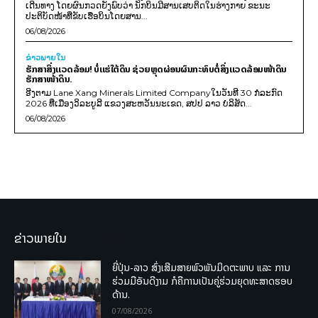
ເດີນທາງ ໂດຍຜົນກວດຍັງພົບວ່າ ນັກບິນມີສານເສບຕິດໃນຮ່າງກາຍ ຂະນະ
ປະຕິບັດໜ້າທີ່ຂັບເຮືອບິນໂດຍສານ...
06/08/2026
ຂ່າວພາຍ​ໃນ
ຮັກສາສິ່ງແວດລ້ອມ! ບໍ່ແຮ່ໃຕ້ດິນ ຊ່ວຍຫຼຸດຜ່ອນຜົນກະທົບຕໍ່ສິ່ງແວດລ້ອມໜ້າດິນ
ຮັກສາໜ້າດິນ.
ອີງຕາມ Lane Xang Minerals Limited Companyໃນວັນທີ 30 ກໍລະກົດ
2026 ທີ່ເມືອງວິລະບູລີ ແຂວງສະຫວັນນະເຂດ, ສປປ ລາວ ບໍລິສັດ...
06/08/2026
ຂ່າວພາຍໃນ
ຍີ່ປຸ່ນ-ລາວ ສົ່ງເສີມສາຍພົວພັນມິດຕະພາບ ແລະ ການ
ຮ່ວມມືອັນດີງາມ ກໍຄືການເປັນຄູ່ຮ່ວມຍຸດທະສາດຮອບ
ດ້ານ.
07/08/2026