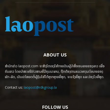
ABOUT US
ສຳນັກຂ່າວ laopost.com ຈະສ້າງໂຕເອງໃຫ້ກາຍເປັນຜູ້ນຳສື່ອອນລາຍຂອງລາວ ເພື່ອ
ຄົນລາວ ໂດຍນຳສະເໜີຂ່າວສານທີ່ມີຄຸນນະພາບ, ຖືກຕ້ອງຕາມແນວທາງນະໂຍບາຍຂອງ
ພັກ-ລັດ, ເປັນປະໂຫຍດຕໍ່ຜູ້ຊົມໃຫ້ໄດ້ຫຼາກຫຼາຍທີ່ສຸດ, ຈະແຈ້ງທີ່ສຸດ ແລະວ່ອງໄວທີ່ສຸດ.
Contact us:
laopost@rdkgroup.la
FOLLOW US