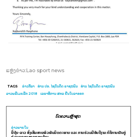
ແຫຼ່ງຂ່າວ:Lao sport news
TAGS
ຂ່າວກີລາ
ທ່ານ ປອ. ໄຊບັນດິດ ຣາຊະພົນ
ທ່ານ ໄຊບັນດິດ ຣາຊະພົນ
ລາວພຣີເມຍລີກ 2018
ເລຂາທິການ ສຕລ ຍື່ນໃບລາອອກ
ບົດຄວາມຫຼ້າສຸດ
ຂ່າວພາຍ​ໃນ
ຍີ່ປຸ່ນ-ລາວ ສົ່ງເສີມສາຍພົວພັນມິດຕະພາບ ແລະ ການຮ່ວມມືອັນດີງາມ ກໍຄືການເປັນຄູ່
ຮ່ວມຍຸດທະສາດຮອບດ້ານ.