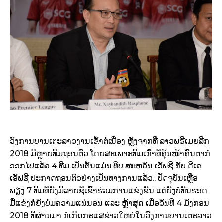
ວົງການບານເຕະລາວງານເຂົ້າຕໍ່ເນື່ອງ ຫຼັງຈາກທີ່ ລາວພຣີເມຍລີກ
2018 ມີຫຼາຍທີມຖອນຕົວ ໂດຍສະເພາະທີມເກົ່າທີ່ຄຸ້ນໜ້າຄົນຕາກໍ່
ອອກໄປແລ້ວ 4 ທີມ
ເປັນຕົ້ນແມ່ນ ທິບ ສະຫວັນ ເອັຟຊີ ກັບ ດີເຄ
ເອັຟຊີ ປະກາດຖອນຕົວຢ່າງເປັນທາງການແລ້ວ.
, ປັດຈຸບັນເຫຼືອ
ພຽງ 7 ທີມທີ່ຍັງມີລາຍຊື່ເຂົ້າຮ່ວມການແຂ່ງຂັນ ແຕ່ຍັງບໍ່ທັນຮອດ
ມື້ແຂ່ງກໍ່ຍັງບໍ່ມຄວາມແນ່ນອນ ແລະ ຫຼ້າສຸດ ເມື່ອວັນທີ 4 ມັງກອນ
2018 ທີ່ຜ່ານມາ ກໍ່ເກີດກະແສຂ່າວໃຫຍ່ໃນວົງການບານເຕະລາວ