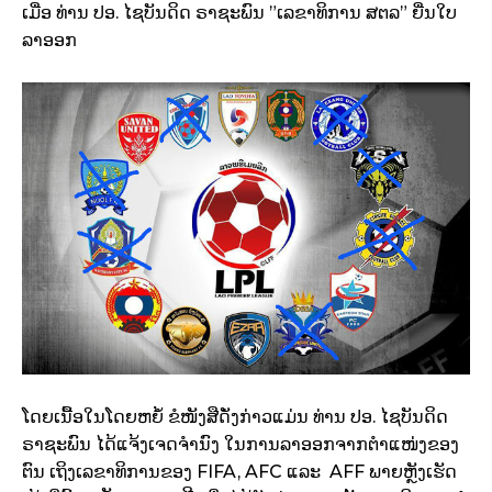
ເມື່ອ ທ່ານ ປອ. ໄຊບັນດິດ ຣາຊະພົນ ”ເລຂາທິການ ສຕລ” ຍື່ນໃບ
ລາອອກ
ໂດຍເນື້ອໃນໂດຍຫຍໍ້ ຂໍໜັງສືດັ່ງກ່າວແມ່ນ ທ່ານ ປອ. ໄຊບັນດິດ
ຣາຊະພົນ ໄດ້ແຈ້ງເຈດຈຳນົງ ໃນການລາອອກຈາກຕຳແໜ່ງຂອງ
ຕົນ ເຖິງເລຂາທິການຂອງ FIFA, AFC ແລະ AFF ພາຍຫຼັງເຮັດ