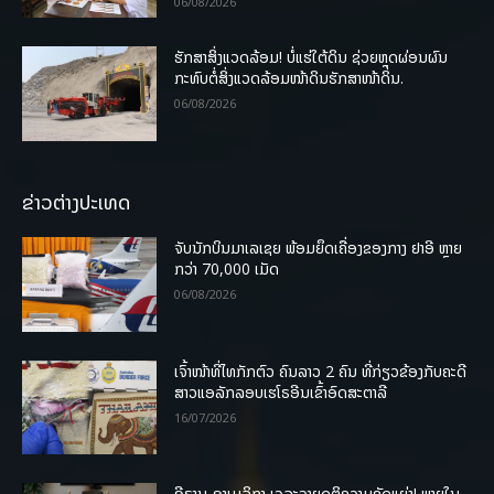
06/08/2026
ຮັກສາສິ່ງແວດລ້ອມ! ບໍ່ແຮ່ໃຕ້ດິນ ຊ່ວຍຫຼຸດຜ່ອນຜົນ
ກະທົບຕໍ່ສິ່ງແວດລ້ອມໜ້າດິນຮັກສາໜ້າດິນ.
06/08/2026
ຂ່າວຕ່າງປະເທດ
ຈັບນັກບິນມາເລເຊຍ ພ້ອມຍຶດເຄື່ອງຂອງກາງ ຢາອີ ຫຼາຍ
ກວ່າ 70,000 ເມັດ
06/08/2026
ເຈົ້າໜ້າທີ່ໄທກັກຕົວ ຄົນລາວ 2 ຄົນ ທີ່ກ່ຽວຂ້ອງກັບຄະດີ
ສາວແອລັກລອບເຮໂຣອີນເຂົ້າອົດສະຕາລີ
16/07/2026
ອີຣານ-ອາເມລິກາ ເຈລະຈາຍຸດຕິຄວາມຂັດແຍ່ງ! ພາຍໃນ