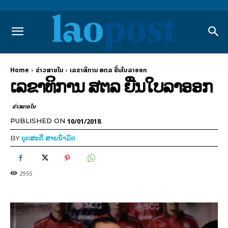
Home
ຂ່າວພາຍ​ໃນ
ເລຂາທິການ ສຕລ ຍື່ນໃບລາອອກ
ເລຂາທິການ ສຕລ ຍື່ນໃບລາອອກ
ຂ່າວພາຍ​ໃນ
10/01/2018
PUBLISHED ON
BY
ບຸດສະດີ ສາຍນ້ຳມັດ
2955