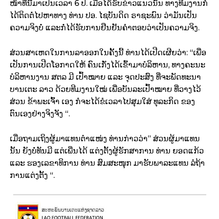
ໜ້າທີ່ນີ້ມາເປັນເວລາ 6 ປີ. ເມື່ອໄດ້ຮັບຂ່າວແນວນັ້ນ ທາງທີມງານກໍ່
ໄດ້ຕິດຕໍ່ໄປຫາທາງ ທ່ານ ປອ. ໄຊບັນດິດ ຣາຊະພົນ ວ່າມັນເປັນ
ຄວາມຈິງບໍ່ ແລະກໍ່ໄດ້ຮັບການຢືນຢັນຄຳຕອບວ່າເປັນຄວາມຈິງ.
ສ່ວນສາເຫດໃນການລາອອກໃນຄັ້ງນີ້ ທ່ານໄດ້ເປີດເຜີຍວ່າ: “ເພື່ອ
ເປັນການເປີດໂອກາດໃຫ້ ຄົນເກັ່ງໄດ້ເຂົ້າມາບໍລິຫານ, ທາງຄະນະ
ບໍລິຫານງານ ສຕລ ມີ ເປົ້າໝາຍ ແລະ ຈຸດປະສົງ ທີ່ຈະພັດທະນາ
ບານເຕະ ລາວ ດ້ວຍທີມງານໃໝ່ ເພື່ອບັນລະເປົ້າໝາຍ ທີ່ວາງໄວ້
ສ່ວນ ຂ້າພະເຈົ້າ ເອງ ກໍຈະໄດ້ຂໍເວລາໄປສຸມໃສ່ ທຸລະກິດ ຂອງ
ຕົນເອງຢ່າງຈິງຈັງ “.
ເມື່ອຖາມເຖິງຜູ້ມາແທນຕຳແໜ່ງ ທ່ານກ່າວວ່າ” ສ່ວນຜູ້ມາແທນ
ນັ້ນ ຍັງບໍ່ທັນມີ ແຕ່ເພີ່ນໄດ້ ແຕ່ງຕັ້ງຜູ້ຮັກສາການ ທ່ານ ຍອດແກ້ວ
ແລະ ຮອງເລຂາທິການ ທ່ານ ສົມສະໜຸກ ມາຮັບພາລະແທນ ລໍຖ້າ
ການແຕ່ງຕັ້ງ “.