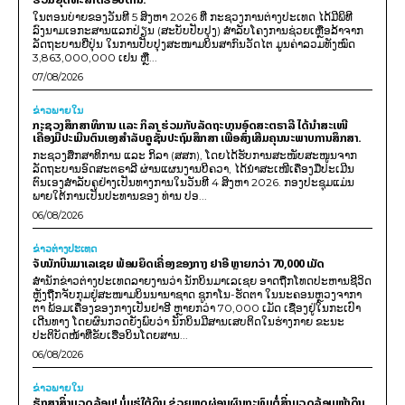
ໃນຕອນບ່າຍຂອງວັນທີ 5 ສິງຫາ 2026 ທີ່ ກະຊວງການຕ່າງປະເທດ ໄດ້ມີພິທີ
ລົງນາມເອກະສານແລກປ່ຽນ (ສະບັບປັບປຸງ) ສໍາລັບໂຄງການຊ່ວຍເຫຼືອລ້າຈາກ
ລັດຖະບານຍີ່ປຸ່ນ ໃນການປັບປຸງສະໜາມບິນສາກົນວັດໄຕ ມູນຄ່າລວມທັງໝົດ
3,863,000,000 ເຢນ ຫຼື...
07/08/2026
ຂ່າວພາຍ​ໃນ
ກະຊວງສຶກສາທິການ ແລະ ກິລາ ຮ່ວມກັບລັດຖະບານອົດສະຕຣາລີ ໄດ້ນຳສະເໜີ
ເຄື່ອງມືປະເມີນຕົນເອງສຳລັບຄູຊັ້ນປະຖົມສຶກສາ ເພື່ອສົ່ງເສີມຄຸນນະພາບການສຶກສາ.
ກະຊວງສຶກສາທິການ ແລະ ກິລາ (ສສກ), ໂດຍໄດ້ຮັບການສະໜັບສະໜູນຈາກ
ລັດຖະບານອົດສະຕຣາລີ ຜ່ານແຜນງານບີຄວາ, ໄດ້ນຳສະເໜີເຄື່ອງມືປະເມີນ
ຕົນເອງສຳລັບຄູຢ່າງເປັນທາງການໃນວັນທີ 4 ສິງຫາ 2026. ກອງປະຊຸມແມ່ນ
ພາຍໃຕ້ການເປັນປະທານຂອງ ທ່ານ ປອ...
06/08/2026
ຂ່າວຕ່າງປະເທດ
ຈັບນັກບິນມາເລເຊຍ ພ້ອມຍຶດເຄື່ອງຂອງກາງ ຢາອີ ຫຼາຍກວ່າ 70,000 ເມັດ
ສຳນັກຂ່າວຕ່າງປະເທດລາຍງານວ່າ ນັກບິນມາເລເຊຍ ອາດຖືກໂທດປະຫານຊີວິດ
ຫຼັງຖືກຈັບກຸມຢູ່ສະໜາມບິນນານາຊາດ ຊູກາໂນ-ຮັດຕາ ໃນນະຄອນຫຼວງຈາກາ
ຕາ ພ້ອມເຄື່ອງຂອງກາງເປັນຢາອີ ຫຼາຍກວ່າ 70,000 ເມັດ ເຊື່ອງຢູ່ໃນກະເປົາ
ເດີນທາງ ໂດຍຜົນກວດຍັງພົບວ່າ ນັກບິນມີສານເສບຕິດໃນຮ່າງກາຍ ຂະນະ
ປະຕິບັດໜ້າທີ່ຂັບເຮືອບິນໂດຍສານ...
06/08/2026
ຂ່າວພາຍ​ໃນ
ຮັກສາສິ່ງແວດລ້ອມ! ບໍ່ແຮ່ໃຕ້ດິນ ຊ່ວຍຫຼຸດຜ່ອນຜົນກະທົບຕໍ່ສິ່ງແວດລ້ອມໜ້າດິນ