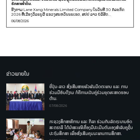
ຮັກສາໜ້າດິນ.
ອີງຕາມ Lane Xang Minerals Limited Companyໃນວັນທີ 30 ກໍລະກົດ
2026 ທີ່ເມືອງວິລະບູລີ ແຂວງສະຫວັນນະເຂດ, ສປປ ລາວ ບໍລິສັດ...
06/08/2026
ຂ່າວພາຍໃນ
ຍີ່ປຸ່ນ-ລາວ ສົ່ງເສີມສາຍພົວພັນມິດຕະພາບ ແລະ ການ
ຮ່ວມມືອັນດີງາມ ກໍຄືການເປັນຄູ່ຮ່ວມຍຸດທະສາດຮອບ
ດ້ານ.
07/08/2026
ກະຊວງສຶກສາທິການ ແລະ ກິລາ ຮ່ວມກັບລັດຖະບານອົດ
ສະຕຣາລີ ໄດ້ນຳສະເໜີເຄື່ອງມືປະເມີນຕົນເອງສຳລັບຄູຊັ້ນ
ປະຖົມສຶກສາ ເພື່ອສົ່ງເສີມຄຸນນະພາບການສຶກສາ.