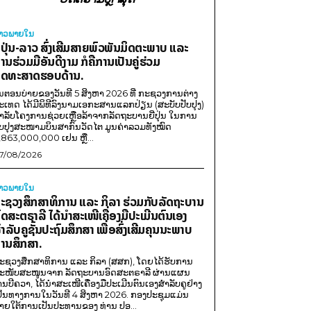
່າວພາຍ​ໃນ
ີ່ປຸ່ນ-ລາວ ສົ່ງເສີມສາຍພົວພັນມິດຕະພາບ ແລະ
ານຮ່ວມມືອັນດີງາມ ກໍຄືການເປັນຄູ່ຮ່ວມ
ຸດທະສາດຮອບດ້ານ.
ນຕອນບ່າຍຂອງວັນທີ 5 ສິງຫາ 2026 ທີ່ ກະຊວງການຕ່າງ
ະເທດ ໄດ້ມີພິທີລົງນາມເອກະສານແລກປ່ຽນ (ສະບັບປັບປຸງ)
ໍາລັບໂຄງການຊ່ວຍເຫຼືອລ້າຈາກລັດຖະບານຍີ່ປຸ່ນ ໃນການ
ັບປຸງສະໜາມບິນສາກົນວັດໄຕ ມູນຄ່າລວມທັງໝົດ
,863,000,000 ເຢນ ຫຼື...
7/08/2026
່າວພາຍ​ໃນ
ະຊວງສຶກສາທິການ ແລະ ກິລາ ຮ່ວມກັບລັດຖະບານ
ົດສະຕຣາລີ ໄດ້ນຳສະເໜີເຄື່ອງມືປະເມີນຕົນເອງ
ຳລັບຄູຊັ້ນປະຖົມສຶກສາ ເພື່ອສົ່ງເສີມຄຸນນະພາບ
ານສຶກສາ.
ະຊວງສຶກສາທິການ ແລະ ກິລາ (ສສກ), ໂດຍໄດ້ຮັບການ
ະໜັບສະໜູນຈາກ ລັດຖະບານອົດສະຕຣາລີ ຜ່ານແຜນ
ານບີຄວາ, ໄດ້ນຳສະເໜີເຄື່ອງມືປະເມີນຕົນເອງສຳລັບຄູຢ່າງ
ປັນທາງການໃນວັນທີ 4 ສິງຫາ 2026. ກອງປະຊຸມແມ່ນ
າຍໃຕ້ການເປັນປະທານຂອງ ທ່ານ ປອ...