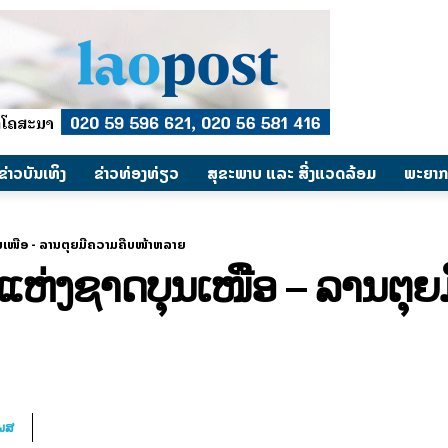
​ຂ່າວບັນເທິງ
​ຂ່າວທ່ອງທ່ຽວ
ສຸຂະພາບ ແລະ ສີ່ງແວດລ້ອມ
ພະຍາກ
ຸນເໜືອ - ລານຕຸຍມີຄວາມຄືບໜ້າຫລາຍ
ງແຫ່ງຊາດບຸນເໜືອ – ລານຕຸ
ໂພສ