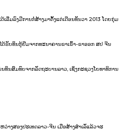
້ເລີ່ມລົງມືການກໍ່ສ້າງມາຕັ້ງແຕ່ເດືອນທັນວາ 2013 ໂດຍກຸ່ມ
ຍໄດ້ຮັບທຶນກູ້ຢືມຈາກທະນາຄານຂາເຂົ້າ-ຂາອອກ ສປ ຈີນ
ມ່ນທຶນສົມທົບຈາກລັດຖະບານລາວ, ເຊິ່ງກະຊວງໂຍທາທິການ
່ງລະຫວ່າງສອງປະເທດລາວ-ຈີນ ເມື່ອສ້າງສຳເລັແລ້ວຈະ