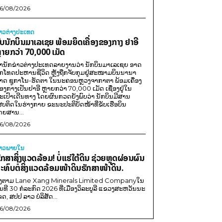
6/08/2026
່າວຕ່າງປະເທດ
ັບນັກບິນມາເລເຊຍ ພ້ອມຍຶດເຄື່ອງຂອງກາງ ຢາອີ
ຼາຍກວ່າ 70,000 ເມັດ
ຳນັກຂ່າວຕ່າງປະເທດລາຍງານວ່າ ນັກບິນມາເລເຊຍ ອາດ
ືກໂທດປະຫານຊີວິດ ຫຼັງຖືກຈັບກຸມຢູ່ສະໜາມບິນນານາ
າດ ຊູກາໂນ-ຮັດຕາ ໃນນະຄອນຫຼວງຈາກາຕາ ພ້ອມເຄື່ອງ
ອງກາງເປັນຢາອີ ຫຼາຍກວ່າ 70,000 ເມັດ ເຊື່ອງຢູ່ໃນ
ະເປົາເດີນທາງ ໂດຍຜົນກວດຍັງພົບວ່າ ນັກບິນມີສານ
ສບຕິດໃນຮ່າງກາຍ ຂະນະປະຕິບັດໜ້າທີ່ຂັບເຮືອບິນ
ດຍສານ...
6/08/2026
່າວພາຍ​ໃນ
ັກສາສິ່ງແວດລ້ອມ! ບໍ່ແຮ່ໃຕ້ດິນ ຊ່ວຍຫຼຸດຜ່ອນຜົນ
ະທົບຕໍ່ສິ່ງແວດລ້ອມໜ້າດິນຮັກສາໜ້າດິນ.
ີງຕາມ Lane Xang Minerals Limited Companyໃນ
ັນທີ 30 ກໍລະກົດ 2026 ທີ່ເມືອງວິລະບູລີ ແຂວງສະຫວັນນະ
ຂດ, ສປປ ລາວ ບໍລິສັດ...
6/08/2026