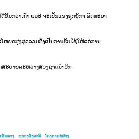
ີຂຶ້ນກວ່າເກົ່າ ແລະ ຈະເປັນແຮງຊຸກຍູ້ກາ ພັດທະນາ
ໂຫຍດສູງສຸດລວມທັງເປັນການຮັບໃຊ້ໃຫ້ແກ່ການ
ະດວກສະບາຍລະຫວ່າງສອງຊາດນຳອີກ.
ເສັ້ນທາງ
ແຂວງຜົ້ງສາລີ
ໂຄງການກໍ່ສ້າງ