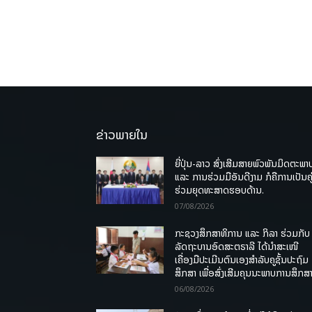
ຂ່າວພາຍໃນ
ຍີ່ປຸ່ນ-ລາວ ສົ່ງເສີມສາຍພົວພັນມິດຕະພາ
ແລະ ການຮ່ວມມືອັນດີງາມ ກໍຄືການເປັນຄູ
ຮ່ວມຍຸດທະສາດຮອບດ້ານ.
07/08/2026
ກະຊວງສຶກສາທິການ ແລະ ກິລາ ຮ່ວມກັບ
ລັດຖະບານອົດສະຕຣາລີ ໄດ້ນຳສະເໜີ
ເຄື່ອງມືປະເມີນຕົນເອງສຳລັບຄູຊັ້ນປະຖົມ
ສຶກສາ ເພື່ອສົ່ງເສີມຄຸນນະພາບການສຶກສາ
06/08/2026