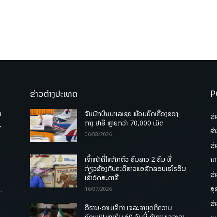
ຂ່າວຕ່າງປະເທດ
P
ບ
ຈັບນັກບິນມາເລເຊຍ ພ້ອມຍຶດເຄື່ອງຂອງ
ຂ່
່
ກາງ ຢາອີ ຫຼາຍກວ່າ 70,000 ເມັດ
ຂ່
06/08/2026
ຂ່
ເຈົ້າໜ້າທີ່ໄທກັກຕົວ ຄົນລາວ 2 ຄົນ ທີ່
ນາ
ກ່ຽວຂ້ອງກັບຄະດີສາວແອລັກລອບເຮໂຣອີນ
ຂ່
ເຂົ້າອົດສະຕາລີ
ສຸ
.
16/07/2026
ຂ່
ອີຣານ-ອາເມລິກາ ເຈລະຈາຍຸດຕິຄວາມ
ຂັດແຍ່ງ! ພາຍໃນ 60 ວັນນີ້ ຖ້າການເຈລະຈາ