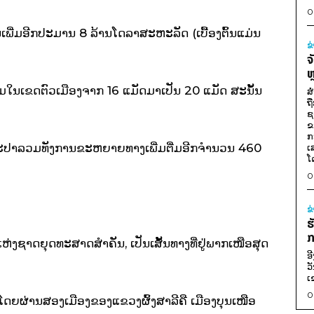
0
ນເພີ່ມອີກປະມານ 8 ລ້ານໂດລາສະຫະລັດ (ເບື້ອງຕົ້ນແມ່ນ
ຂ
ຈ
ຫ
ມໃນເຂດຕົວເມືອງຈາກ 16 ແມັດມາເປັນ 20 ແມັດ ສະນັ້ນ
ສ
ຖ
ຊ
ຂ
ກ
ບນ້ຳປະປາລວມທັງການຂະຫຍາຍທາງເພີ່ມຕື່ມອີກຈຳນວນ 460
ເ
ໂ
0
ຂ
ຮ
ກ
ຫ່ງຊາດຍຸດທະສາດສຳຄັນ, ເປັນເສັ້ນທາງທີ່ຢູ່ພາກເໜືອສຸດ
ອ
ວ
ເ
0
ດຍຜ່ານສອງເມືອງຂອງແຂວງຜົ້ງສາລີຄື ເມືອງບຸນເໜືອ