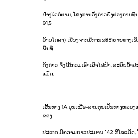
ຢ່າງໃດກໍຕາມ, ໂຄງການດັ່ງກ່າວຍັງຕ້ອງການທຶ
91,5
ລ້ານໂດລາ) ເນື່ອງຈາກມີການຂະຫຍາຍທາງເພີ່
ພື້ນທີ່
ດັ່ງກ່າວ ຈຶ່ງໄດ້ກວມເອົາເສົາໄຟຟ້າ, ລະບົ
ແມັດ.
ເສັ້ນທາງ 1A ບຸນເໜືອ-ລານຕຸຍເປັນທາງຫລວງແ
ຂອງ
ປະເທດ ມີຄວາມຍາວປະມານ 142 ກິໂລແມັດ, ໂ