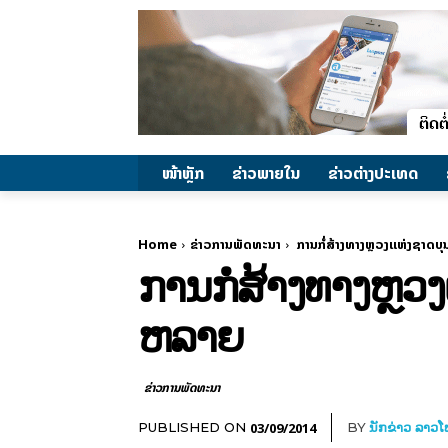
ໜ້າຫຼັກ
ຂ່າວພາຍ​ໃນ
ຂ່າວຕ່າງປະເທດ
Home
ຂ່າວການພັດທະນາ
ການກໍ່ສ້າງທາງຫຼວງແຫ່ງຊາດບ
ການກໍ່ສ້າງທາງຫຼວ
ຫລາຍ
ຂ່າວການພັດທະນາ
03/09/2014
PUBLISHED ON
BY
ນັກຂ່າວ ລາວ