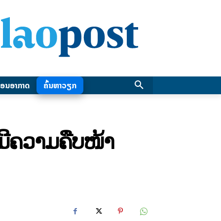
ອນອາກາດ
ຄົ້ນຫາວຽກ
ຍມີຄວາມຄືບໜ້າ