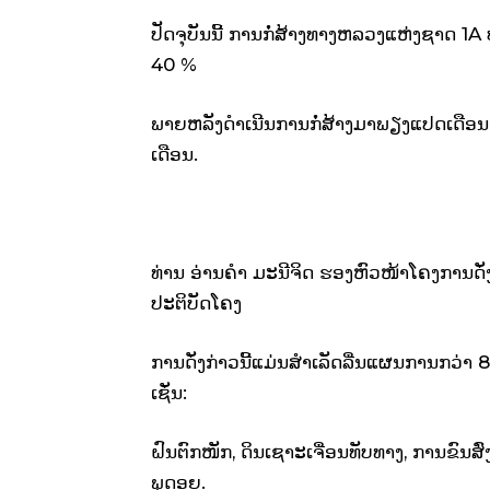
ປັດຈຸບັນນີ້ ການກໍ່ສ້າງທາງຫລວງແຫ່ງຊາດ 1A
40 %
ພາຍຫລັງດຳເນີນການກໍ່ສ້າງມາພຽງແປດເດືອນກວ່
ເດືອນ.
ທ່ານ ອ່ານຄຳ ມະນີຈິດ ຮອງຫົວໜ້າໂຄງການດັ່ງກ
ປະຕິບັດໂຄງ
ການດັ່ງກ່າວນີ້ແມ່ນສໍາເລັດລື່ນແຜນການກວ
ເຊັ່ນ:
ຝົນຕົກໜັກ, ດິນເຊາະເຈື່ອນທັບທາງ, ການຂົນສົ
ພູດອຍ.