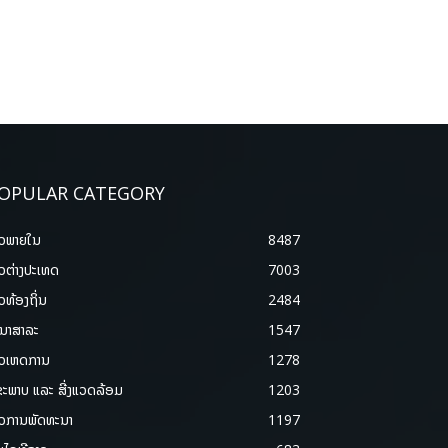
OPULAR CATEGORY
າວພາຍ​ໃນ
8487
າວຕ່າງປະເທດ
7003
າວທ້ອງຖິ່ນ
2484
ນາສາລະ
1547
າວເຫດການ
1278
ຂະພາບ ແລະ ສີ່ງແວດລ້ອມ
1203
າວການພັດທະນາ
1197