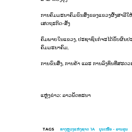
ການຄົມມະນາຄົມຂົນສົ່ງຂອງແຂວງຜົ້ງສາລີໃຫ້ດ
ເສດຖະກິດ-ສັງ
ຄົມພາຍໃນແຂວງ, ປະຊາຊົນກໍຈະໄດ້ຮັບຜົນປະ
ຄົມມະນາຄົມ,
ການຂົນສົ່ງ, ການຄ້າ ແລະ ການລົງທຶນທີ່ສ
ແຫຼ່ງຂ່າວ: ລາວພັດທະນາ
TAGS
ທາງຫຼວງແຫ່ງຊາດ 1A
ບຸນເໜືອ - ລານຕຸນ