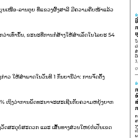
 ບຸນເໜືອ-ລານຕຸຍ ທີ່ແຂວງຜົ້ງສາລີ ມີຄວາມຄືບໜ້າແລ້ວ
ຂ
ຍ
ກ
ຍ
າເທົ່ານັ້ນ, ຂະນະທີ່ການກໍ່ສ້າງໃຫ້ສຳເລັດໃນໄລຍະ 54
ໃ
ປ
ສ
ປ
3
0
່າວ ໃຫ້ສຳພາດໃນວັນທີ 1 ກັນຍານີ້ວ່າ: ການຈັດຕັ້ງ
ຂ
ກ
ອ
ສ
່າ 8% ເຖິງວ່າການພັດທະນາຈະຜະເຊີນກັບຄວາມຫຍຸ້ງຍາກ
ກ
ກ
ສ
ງ
່ງວັດສະດຸບໍ່ສະດວກ ແລະ ເສັ້ນທາງສ່ວນໃຫຍ່ກໍເປັນເຂດ
ເ
ພ