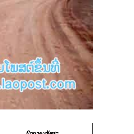
ບົດຄວາມຫຼ້າສຸດ