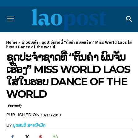
Home
​ຂ່າວບັນເທິງ
ຊຸດປະຈຳຊາດທີ່ "ຕົ້ນຄຳ ພົນຈັນເຮືອງ" Miss World Laos ໃສ່
ໃນຮອບ Dance of the world
ຊຸດປະຈຳຊາດທີ່ “ຕົ້ນຄຳ ພົນຈັນ
ເຮືອງ” MISS WORLD LAOS
ໃສ່ໃນຮອບ DANCE OF THE
WORLD
​ຂ່າວບັນເທິງ
17/11/2017
PUBLISHED ON
BY
ບຸດສະດີ ສາຍນ້ຳມັດ