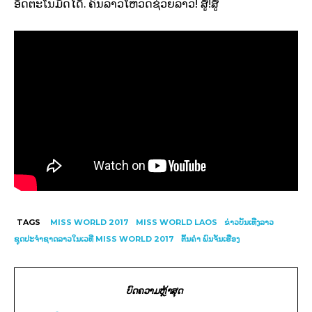
ອັດຕະໂນມັດໄດ້. ຄົນລາວໂຫວດຊ່ວຍລາວ! ສູ້!ສູ້
TAGS
MISS WORLD 2017
MISS WORLD LAOS
ຂ່າວບັນເທີງລາວ
ຊຸດປະຈຳຊາດລາວໃນເວທີ MISS WORLD 2017
ຕົ້ນຄຳ ພົນຈັນເຮືອງ
ບົດຄວາມຫຼ້າສຸດ