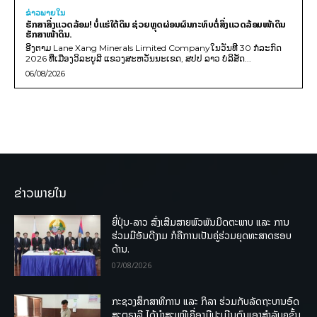
ຂ່າວພາຍ​ໃນ
ຮັກສາສິ່ງແວດລ້ອມ! ບໍ່ແຮ່ໃຕ້ດິນ ຊ່ວຍຫຼຸດຜ່ອນຜົນກະທົບຕໍ່ສິ່ງແວດລ້ອມໜ້າດິນ
ຮັກສາໜ້າດິນ.
ອີງຕາມ Lane Xang Minerals Limited Companyໃນວັນທີ 30 ກໍລະກົດ
2026 ທີ່ເມືອງວິລະບູລີ ແຂວງສະຫວັນນະເຂດ, ສປປ ລາວ ບໍລິສັດ...
06/08/2026
ຂ່າວພາຍໃນ
ຍີ່ປຸ່ນ-ລາວ ສົ່ງເສີມສາຍພົວພັນມິດຕະພາບ ແລະ ການ
ຮ່ວມມືອັນດີງາມ ກໍຄືການເປັນຄູ່ຮ່ວມຍຸດທະສາດຮອບ
ດ້ານ.
07/08/2026
ກະຊວງສຶກສາທິການ ແລະ ກິລາ ຮ່ວມກັບລັດຖະບານອົດ
ສະຕຣາລີ ໄດ້ນຳສະເໜີເຄື່ອງມືປະເມີນຕົນເອງສຳລັບຄູຊັ້ນ