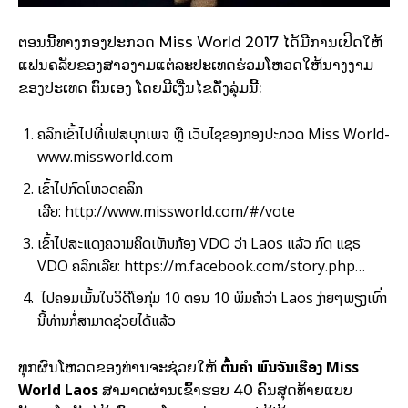
ຕອນນີ້ທາງກອງປະກວດ Miss World 2017 ໄດ້ມີການເປີດໃຫ້
ແຟນຄລັບຂອງສາວງາມແຕ່ລະປະເທດຮ່ວມໂຫວດໃຫ້ນາງງາມ
ຂອງປະເທດ ຕົນເອງ ໂດຍມີເງື່ນໄຂດັ່ງລຸ່ມນີ້:
ຄລິກເຂົ້າໄປທີ່ເຟສບຸກເພຈ ຫຼື ເວັບໄຊຂອງກອງປະກວດ
Miss World
-
www.missworld.com
ເຂົ້າໄປກົດໂຫວດ
ຄລິກ
ເລີຍ:
http://www.missworld.com/#/vote
ເຂົ້າໄປສະແດງຄວາມຄິດເຫັນກ້ອງ VDO ວ່າ Laos ແລ້ວ ກົດ ແຊຣ
VDO ຄລິກເລີຍ:
https://m.facebook.com/story.php…
ໄປຄອມເມັ້ນໃນວິດີໂອກຸ່ມ 10 ຕອນ 10 ພິມຄຳວ່າ Laos ງ່າຍໆພຽງເທົ່າ
ນີ້ທ່ານກໍ່ສາມາດຊ່ວຍໄດ້ແລ້ວ
ຕົ້ນຄຳ ພົນຈັນເຮືອງ Miss
ທຸກຜົນໂຫວດຂອງທ່ານຈະຊ່ວຍໃຫ້
World Laos
ສາມາດຜ່ານເຂົ້າຮອບ 40 ຄົນສຸດທ້າຍແບບ