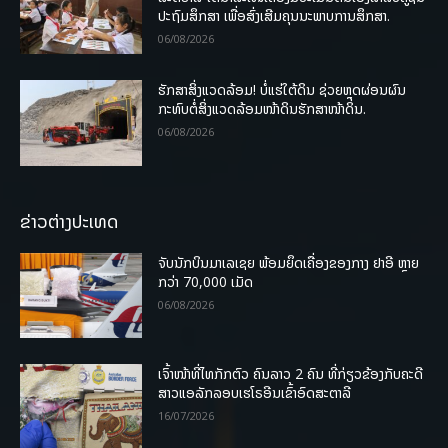
ປະຖົມສຶກສາ ເພື່ອສົ່ງເສີມຄຸນນະພາບການສຶກສາ.
06/08/2026
ຮັກສາສິ່ງແວດລ້ອມ! ບໍ່ແຮ່ໃຕ້ດິນ ຊ່ວຍຫຼຸດຜ່ອນຜົນ
ກະທົບຕໍ່ສິ່ງແວດລ້ອມໜ້າດິນຮັກສາໜ້າດິນ.
06/08/2026
ຂ່າວຕ່າງປະເທດ
ຈັບນັກບິນມາເລເຊຍ ພ້ອມຍຶດເຄື່ອງຂອງກາງ ຢາອີ ຫຼາຍ
ກວ່າ 70,000 ເມັດ
06/08/2026
ເຈົ້າໜ້າທີ່ໄທກັກຕົວ ຄົນລາວ 2 ຄົນ ທີ່ກ່ຽວຂ້ອງກັບຄະດີ
ສາວແອລັກລອບເຮໂຣອີນເຂົ້າອົດສະຕາລີ
16/07/2026