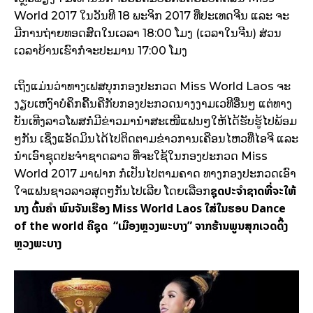
World 2017 ໃນວັນທີ 18 ພະຈິກ 2017 ທີ່ປະເທດຈີນ ແລະ ຈະ
ມີການຖ່າຍທອດສົດໃນເວລາ 18:00 ໂມງ (ເວລາໃນຈີນ) ສ່ວນ
ເວລາບ້ານເຮົາກໍ່ຈະປະມານ 17:00 ໂມງ
ເຖິງແມ່ນວ່າທາງເຟສບຸກກອງປະກວດ Miss World Laos ຈະ
ງຽບເຫງົາບໍ່ຄຶກຄື້ນຄືກັບກອງປະກວດນາງງາມເວທີອື່ນໆ ແຕ່ທາງ
ບັນເທີງລາວໂພສກໍ່ມີຂ່າວມານຳສະເໜີແຟນໆໃຫ້ໄດ້ຮັບຮູ້ໄປພ້ອມ
ໆກັນ ເຊິ່ງແອັດມິນໄດ້ໄປຕິດຕາມຂ່າວການເຄືອນໄຫວທີ່ໄອຈີ ແລະ
ນຳເອົາຊຸດປະຈຳຊາດລາວ ທີ່ຈະໃຊ້ໃນກອງປະກວດ Miss
World 2017 ມາຝາກ ກໍ່ເປັນໄປຕາມຄາດ ທາງກອງປະກວດເອົາ
ຊຸດປະຈຳຊາດທີ່ຈະໃຫ້
ໃຈແຟນຊາວລາວສຸດໆກັນໄປເລີຍ ໂດຍເລືອກ
ນາງ ຕົ້ນຄຳ ພົນຈັນເຮືອງ Miss World Laos ໃສ່ໃນຮອບ Dance
of the world ຄືຊຸດ “ເມືອງຫຼວງພະບາງ” ຈາກຮ້ານພູນສຸກເວດດິ້ງ
ຫຼວງພະບາງ