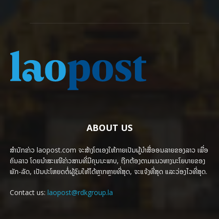
ABOUT US
ສຳນັກຂ່າວ laopost.com ຈະສ້າງໂຕເອງໃຫ້ກາຍເປັນຜູ້ນຳສື່ອອນລາຍຂອງລາວ ເພື່ອ
ຄົນລາວ ໂດຍນຳສະເໜີຂ່າວສານທີ່ມີຄຸນນະພາບ, ຖືກຕ້ອງຕາມແນວທາງນະໂຍບາຍຂອງ
ພັກ-ລັດ, ເປັນປະໂຫຍດຕໍ່ຜູ້ຊົມໃຫ້ໄດ້ຫຼາກຫຼາຍທີ່ສຸດ, ຈະແຈ້ງທີ່ສຸດ ແລະວ່ອງໄວທີ່ສຸດ.
Contact us:
laopost@rdkgroup.la