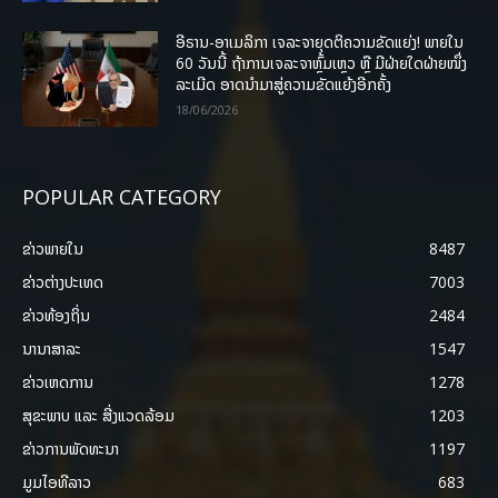
ອີຣານ-ອາເມລິກາ ເຈລະຈາຍຸດຕິຄວາມຂັດແຍ່ງ! ພາຍໃນ
60 ວັນນີ້ ຖ້າການເຈລະຈາຫຼົ້ມເຫຼວ ຫຼື ມີຝ່າຍໃດຝ່າຍໜຶ່ງ
ລະເມີດ ອາດນໍາມາສູ່ຄວາມຂັດແຍ້ງອີກຄັ້ງ
18/06/2026
POPULAR CATEGORY
ຂ່າວພາຍ​ໃນ
8487
ຂ່າວຕ່າງປະເທດ
7003
ຂ່າວທ້ອງຖິ່ນ
2484
ນານາສາລະ
1547
ຂ່າວເຫດການ
1278
ສຸຂະພາບ ແລະ ສີ່ງແວດລ້ອມ
1203
ຂ່າວການພັດທະນາ
1197
ມູມໄອທີລາວ
683