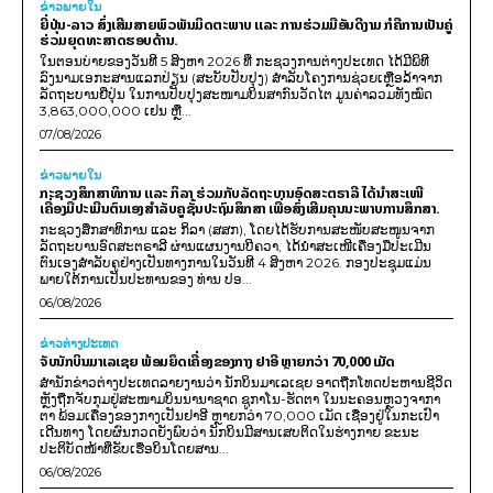
ຂ່າວພາຍ​ໃນ
ຍີ່ປຸ່ນ-ລາວ ສົ່ງເສີມສາຍພົວພັນມິດຕະພາບ ແລະ ການຮ່ວມມືອັນດີງາມ ກໍຄືການເປັນຄູ່
ຮ່ວມຍຸດທະສາດຮອບດ້ານ.
ໃນຕອນບ່າຍຂອງວັນທີ 5 ສິງຫາ 2026 ທີ່ ກະຊວງການຕ່າງປະເທດ ໄດ້ມີພິທີ
ລົງນາມເອກະສານແລກປ່ຽນ (ສະບັບປັບປຸງ) ສໍາລັບໂຄງການຊ່ວຍເຫຼືອລ້າຈາກ
ລັດຖະບານຍີ່ປຸ່ນ ໃນການປັບປຸງສະໜາມບິນສາກົນວັດໄຕ ມູນຄ່າລວມທັງໝົດ
3,863,000,000 ເຢນ ຫຼື...
07/08/2026
ຂ່າວພາຍ​ໃນ
ກະຊວງສຶກສາທິການ ແລະ ກິລາ ຮ່ວມກັບລັດຖະບານອົດສະຕຣາລີ ໄດ້ນຳສະເໜີ
ເຄື່ອງມືປະເມີນຕົນເອງສຳລັບຄູຊັ້ນປະຖົມສຶກສາ ເພື່ອສົ່ງເສີມຄຸນນະພາບການສຶກສາ.
ກະຊວງສຶກສາທິການ ແລະ ກິລາ (ສສກ), ໂດຍໄດ້ຮັບການສະໜັບສະໜູນຈາກ
ລັດຖະບານອົດສະຕຣາລີ ຜ່ານແຜນງານບີຄວາ, ໄດ້ນຳສະເໜີເຄື່ອງມືປະເມີນ
ຕົນເອງສຳລັບຄູຢ່າງເປັນທາງການໃນວັນທີ 4 ສິງຫາ 2026. ກອງປະຊຸມແມ່ນ
ພາຍໃຕ້ການເປັນປະທານຂອງ ທ່ານ ປອ...
06/08/2026
ຂ່າວຕ່າງປະເທດ
ຈັບນັກບິນມາເລເຊຍ ພ້ອມຍຶດເຄື່ອງຂອງກາງ ຢາອີ ຫຼາຍກວ່າ 70,000 ເມັດ
ສຳນັກຂ່າວຕ່າງປະເທດລາຍງານວ່າ ນັກບິນມາເລເຊຍ ອາດຖືກໂທດປະຫານຊີວິດ
ຫຼັງຖືກຈັບກຸມຢູ່ສະໜາມບິນນານາຊາດ ຊູກາໂນ-ຮັດຕາ ໃນນະຄອນຫຼວງຈາກາ
ຕາ ພ້ອມເຄື່ອງຂອງກາງເປັນຢາອີ ຫຼາຍກວ່າ 70,000 ເມັດ ເຊື່ອງຢູ່ໃນກະເປົາ
ເດີນທາງ ໂດຍຜົນກວດຍັງພົບວ່າ ນັກບິນມີສານເສບຕິດໃນຮ່າງກາຍ ຂະນະ
ປະຕິບັດໜ້າທີ່ຂັບເຮືອບິນໂດຍສານ...
06/08/2026