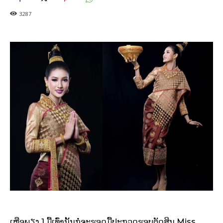
3287
ເຫຼືອພຽງ 1 ມື້ເທົ່ານັ້ນກໍ່ຈະຮອດມື້ປະກວດຮອບຕັດສິນ Miss