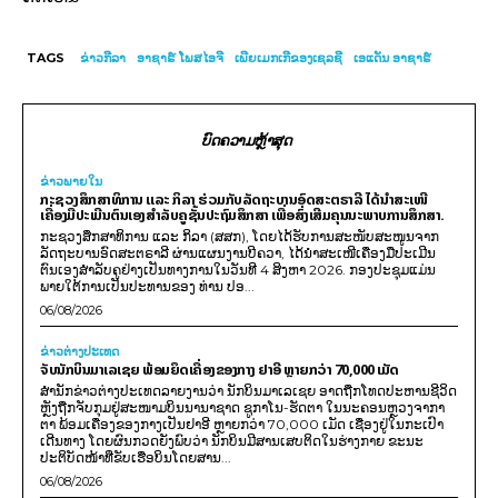
TAGS
ຂ່າວກີລາ
ອາຊາຣ໌ ໂພສໄອຈີ
ເພີຍເມກເກີຂອງເຊລຊີ
ເອແດັນ ອາຊາຣ໌
ບົດຄວາມຫຼ້າສຸດ
ຂ່າວພາຍ​ໃນ
ກະຊວງສຶກສາທິການ ແລະ ກິລາ ຮ່ວມກັບລັດຖະບານອົດສະຕຣາລີ ໄດ້ນຳສະເໜີ
ເຄື່ອງມືປະເມີນຕົນເອງສຳລັບຄູຊັ້ນປະຖົມສຶກສາ ເພື່ອສົ່ງເສີມຄຸນນະພາບການສຶກສາ.
ກະຊວງສຶກສາທິການ ແລະ ກິລາ (ສສກ), ໂດຍໄດ້ຮັບການສະໜັບສະໜູນຈາກ
ລັດຖະບານອົດສະຕຣາລີ ຜ່ານແຜນງານບີຄວາ, ໄດ້ນຳສະເໜີເຄື່ອງມືປະເມີນ
ຕົນເອງສຳລັບຄູຢ່າງເປັນທາງການໃນວັນທີ 4 ສິງຫາ 2026. ກອງປະຊຸມແມ່ນ
ພາຍໃຕ້ການເປັນປະທານຂອງ ທ່ານ ປອ...
06/08/2026
ຂ່າວຕ່າງປະເທດ
ຈັບນັກບິນມາເລເຊຍ ພ້ອມຍຶດເຄື່ອງຂອງກາງ ຢາອີ ຫຼາຍກວ່າ 70,000 ເມັດ
ສຳນັກຂ່າວຕ່າງປະເທດລາຍງານວ່າ ນັກບິນມາເລເຊຍ ອາດຖືກໂທດປະຫານຊີວິດ
ຫຼັງຖືກຈັບກຸມຢູ່ສະໜາມບິນນານາຊາດ ຊູກາໂນ-ຮັດຕາ ໃນນະຄອນຫຼວງຈາກາ
ຕາ ພ້ອມເຄື່ອງຂອງກາງເປັນຢາອີ ຫຼາຍກວ່າ 70,000 ເມັດ ເຊື່ອງຢູ່ໃນກະເປົາ
ເດີນທາງ ໂດຍຜົນກວດຍັງພົບວ່າ ນັກບິນມີສານເສບຕິດໃນຮ່າງກາຍ ຂະນະ
ປະຕິບັດໜ້າທີ່ຂັບເຮືອບິນໂດຍສານ...
06/08/2026