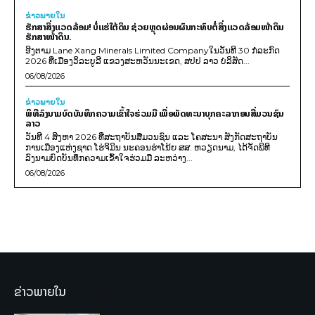
ຂ່າວພາຍ​ໃນ
ຮັກສາສິ່ງແວດລ້ອມ! ບໍ່ແຮ່ໃຕ້ດິນ ຊ່ວຍຫຼຸດຜ່ອນຜົນກະທົບຕໍ່ສິ່ງແວດລ້ອມໜ້າດິນ
ຮັກສາໜ້າດິນ.
ອີງຕາມ Lane Xang Minerals Limited Companyໃນວັນທີ 30 ກໍລະກົດ
2026 ທີ່ເມືອງວິລະບູລີ ແຂວງສະຫວັນນະເຂດ, ສປປ ລາວ ບໍລິສັດ...
06/08/2026
ຂ່າວພາຍ​ໃນ
ພິທີລົງນາມບົດບັນທຶກຄວາມເຂົ້າໃຈຮ່ວມມື ເພື່ອພັດທະນາບຸກຄະລາກອນສື່ມວນຊົນ
ລາວ
ວັນທີ 4 ສິງຫາ 2026 ທີ່ສະຖາບັນສື່ມວນຊົນ ແລະ ໂຄສະນາ ສັງກັດສະຖາບັນ
ການເມືອງແຫ່ງຊາດ ໂຮ່ຈິມິນ ນະຄອນຮ່າໂນ້ຍ ສສ. ຫວຽດນາມ, ໄດ້ຈັດພິທີ
ລົງນາມບົດບັນທຶກຄວາມເຂົ້າໃຈຮ່ວມມື ລະຫວ່າງ...
06/08/2026
ຂ່າວພາຍໃນ