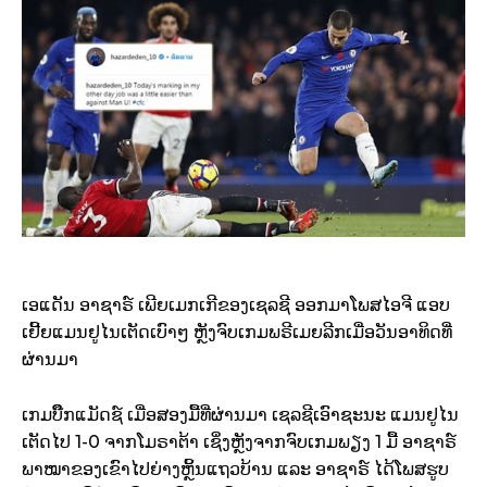
ເອແດັນ ອາຊາຣ໌ ເພີຍເມກເກີຂອງເຊລຊີ ອອກມາໂພສໄອຈີ ແອບ
ເຢີ້ຍແມນຢູໄນເຕັດເບົາໆ ຫຼັງຈົບເກມພຣີເມຍລີກເມື່ອວັນອາທິດທີ່
ຜ່ານມາ
ເກມບິ໊ກແມັດຊ໌ ເມື່ອສອງມື້ທີ່ຜ່ານມາ ເຊລຊີເອົາຊະນະ ແມນຢູໄນ
ເຕັດໄປ 1-0 ຈາກໂມຣາຕ້າ ເຊິ່ງຫຼັງຈາກຈົບເກມພຽງ 1 ມື້ ອາຊາຣ໌
ພາໝາຂອງເຂົາໄປຍ່າງຫຼິ້ນແຖວບ້ານ ແລະ ອາຊາຣ໌ ໄດ້ໂພສຮູບ