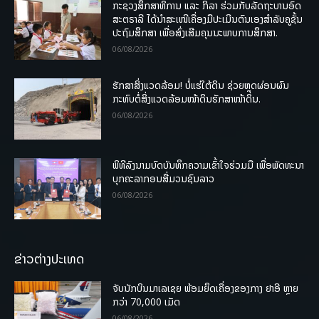
ກະຊວງສຶກສາທິການ ແລະ ກິລາ ຮ່ວມກັບລັດຖະບານອົດ
ສະຕຣາລີ ໄດ້ນຳສະເໜີເຄື່ອງມືປະເມີນຕົນເອງສຳລັບຄູຊັ້ນ
ປະຖົມສຶກສາ ເພື່ອສົ່ງເສີມຄຸນນະພາບການສຶກສາ.
06/08/2026
ຮັກສາສິ່ງແວດລ້ອມ! ບໍ່ແຮ່ໃຕ້ດິນ ຊ່ວຍຫຼຸດຜ່ອນຜົນ
ກະທົບຕໍ່ສິ່ງແວດລ້ອມໜ້າດິນຮັກສາໜ້າດິນ.
06/08/2026
ພິທີລົງນາມບົດບັນທຶກຄວາມເຂົ້າໃຈຮ່ວມມື ເພື່ອພັດທະນາ
ບຸກຄະລາກອນສື່ມວນຊົນລາວ
06/08/2026
ຂ່າວຕ່າງປະເທດ
ຈັບນັກບິນມາເລເຊຍ ພ້ອມຍຶດເຄື່ອງຂອງກາງ ຢາອີ ຫຼາຍ
ກວ່າ 70,000 ເມັດ
06/08/2026