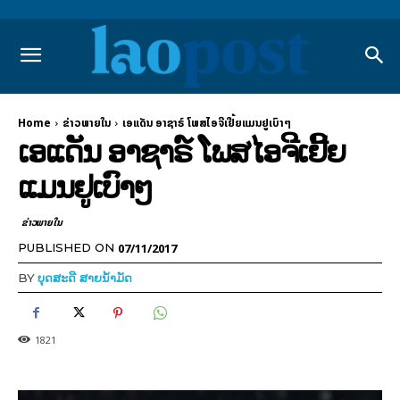
Home
ຂ່າວພາຍ​ໃນ
ເອແດັນ ອາຊາຣ໌ ໂພສໄອຈີເຢີ້ຍແມນຢູເບົາໆ
ເອແດັນ ອາຊາຣ໌ ໂພສໄອຈີເຢີ້ຍ
ແມນຢູເບົາໆ
ຂ່າວພາຍ​ໃນ
07/11/2017
PUBLISHED ON
BY
ບຸດສະດີ ສາຍນ້ຳມັດ
1821