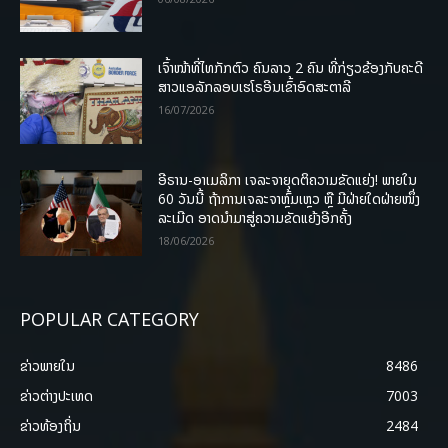
ເຈົ້າໜ້າທີ່ໄທກັກຕົວ ຄົນລາວ 2 ຄົນ ທີ່ກ່ຽວຂ້ອງກັບຄະດີ
ສາວແອລັກລອບເຮໂຣອີນເຂົ້າອົດສະຕາລີ
16/07/2026
ອີຣານ-ອາເມລິກາ ເຈລະຈາຍຸດຕິຄວາມຂັດແຍ່ງ! ພາຍໃນ
60 ວັນນີ້ ຖ້າການເຈລະຈາຫຼົ້ມເຫຼວ ຫຼື ມີຝ່າຍໃດຝ່າຍໜຶ່ງ
ລະເມີດ ອາດນໍາມາສູ່ຄວາມຂັດແຍ້ງອີກຄັ້ງ
18/06/2026
POPULAR CATEGORY
ຂ່າວພາຍ​ໃນ
8486
ຂ່າວຕ່າງປະເທດ
7003
ຂ່າວທ້ອງຖິ່ນ
2484