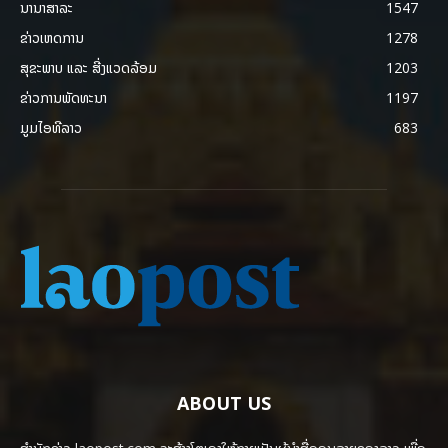
ນານາສາລະ
1547
ຂ່າວເຫດການ
1278
ສຸຂະພາບ ແລະ ສີ່ງແວດລ້ອມ
1203
ຂ່າວການພັດທະນາ
1197
ມູມໄອທີລາວ
683
ABOUT US