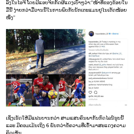
ລົງໃນໄອຈີ ໂດຍມີແອບຈິກກັດຜີແດງເບົາໆວ່າ:​”ໜ້າທີ່ຂອງຂ້ອຍໃນ
ມື້ນີ້ ງ່າຍກວ່າມື້ວານນີ້ໃນການພົບກັບນັກເຕະແມນຢູໄນເຕັດໜ້ອຍ
ໜຶ່ງ”
ເຊິ່ງເຮັດໃຫ້ມີແຟນບານກວ່າ ສາມແສນຄົນພາກັນກົດໄລນ໌ຮູບນີ້
ແລະ ມີຄອມເມ້ນເຖິງ 6 ພັນກວ່າຂໍ້ຄວາມທີ່ເຂົ້າມາສະແດງຄວາມ
ຄິດເຫັນ