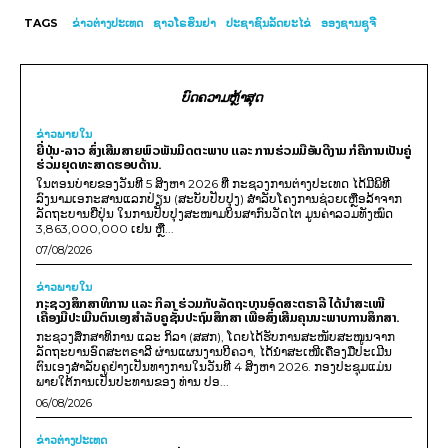
TAGS
ຂ່າວ​ຕ່າງ​ປະເທດ
ຊາວໂຣຮິນຢາ
ປະຊາຊົນລັດຍະໄຂ່
ອອງຊານຊູຈີ
ບົດຄວາມຫຼ້າສຸດ
ຂ່າວພາຍ​ໃນ
ຍີ່ປຸ່ນ-ລາວ ສົ່ງເສີມສາຍພົວພັນມິດຕະພາບ ແລະ ການຮ່ວມມືອັນດີງາມ ກໍຄືການເປັນຄູ່
ຮ່ວມຍຸດທະສາດຮອບດ້ານ.
ໃນຕອນບ່າຍຂອງວັນທີ 5 ສິງຫາ 2026 ທີ່ ກະຊວງການຕ່າງປະເທດ ໄດ້ມີພິທີ
ລົງນາມເອກະສານແລກປ່ຽນ (ສະບັບປັບປຸງ) ສໍາລັບໂຄງການຊ່ວຍເຫຼືອລ້າຈາກ
ລັດຖະບານຍີ່ປຸ່ນ ໃນການປັບປຸງສະໜາມບິນສາກົນວັດໄຕ ມູນຄ່າລວມທັງໝົດ
3,863,000,000 ເຢນ ຫຼື...
07/08/2026
ຂ່າວພາຍ​ໃນ
ກະຊວງສຶກສາທິການ ແລະ ກິລາ ຮ່ວມກັບລັດຖະບານອົດສະຕຣາລີ ໄດ້ນຳສະເໜີ
ເຄື່ອງມືປະເມີນຕົນເອງສຳລັບຄູຊັ້ນປະຖົມສຶກສາ ເພື່ອສົ່ງເສີມຄຸນນະພາບການສຶກສາ.
ກະຊວງສຶກສາທິການ ແລະ ກິລາ (ສສກ), ໂດຍໄດ້ຮັບການສະໜັບສະໜູນຈາກ
ລັດຖະບານອົດສະຕຣາລີ ຜ່ານແຜນງານບີຄວາ, ໄດ້ນຳສະເໜີເຄື່ອງມືປະເມີນ
ຕົນເອງສຳລັບຄູຢ່າງເປັນທາງການໃນວັນທີ 4 ສິງຫາ 2026. ກອງປະຊຸມແມ່ນ
ພາຍໃຕ້ການເປັນປະທານຂອງ ທ່ານ ປອ...
06/08/2026
ຂ່າວຕ່າງປະເທດ