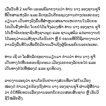
ເມື່ອວັນທີ 2 ພະຈິກ ເອເອຟພີລາຍງານວ່າ ທ່ານ ນາງ ອອງຊານຊູຈີ
ທີ່ປຶກສາແຫ່ງລັດ ແລະ ລັດຖະມົນຕີກະຊວງການຕ່າງປະເທດຂອງ
ມຽນມາ ເດີນທາງລົງພື້ນທີ່ສຳຫຼວດສະພາບເຫດການໃນລັດຍະ
ໄຂ່ເປັນຄັ້ງທຳອິດ ໂດຍບໍ່ໄດ້ແຈ້ງລ່ວງໜ້າ ທ່ານ ນາງ ອອງຊານ ຊູຈີ
ໄດ້ເຂົ້າພົບປະຊາຊົນທັງຊາວພຸດ ແລະ ຊາວມຸສລິມ ແຕ່ລາຍງານບໍ່
ໄດ້ລະບຸວ່າຮວມທັງຊາວໂຣຮິນຢາ ຫຼື ບໍ່ ຂະນະທີ່ບີບີຊີລາຍງານວ່າ
ການລົງພື້ນທີ່ໃນເທື່ອນີ້ບໍ່ມີການເວົ້າເຖິງຜູ້ອົບພະຍົບນອກປະເທດ.
ທ່ານ ເຊີ ເຕ ໂຄສົກລັດຖະບານມຽນມາ ກ່າວວ່າ ທ່ານ ນາງ ຊູຈີ
ເດີນທາງໄປທີ່ນະຄອນຊິດຕະເວ ເມືອງເອກຂອງລັດຍະໄຂ່ ແລະ
ເດີນທາງຕໍ່ໄປທີ່ໝ່ອງດໍ ແລະ ພຸດທິດວງ.
ລາຍງານລະບຸວ່າ ຊາວໂຣຮິນຢາບາງສ່ວນທີ່ອາໄສໃນເມືອງ
ໝ່ອງດໍ ກ່າວຮຽກຮ້ອງເຖິງທ່ານ ນາງ ອອງຊານຊູຈີ ຜ່ານຜູ້ສື່ຂ່າວ
ວ່າ ຂໍໃຫ້ທົບທວນເລື່ອງການອອກບັດກວດສອບສັນຊາດ ຫຼື ເອັນວິ
ຊີໃໝ່ອີກຄັ້ງ.