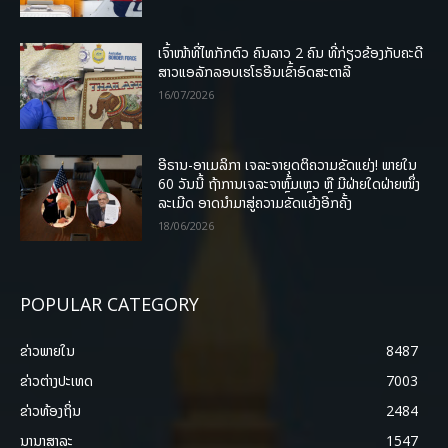
ເຈົ້າໜ້າທີ່ໄທກັກຕົວ ຄົນລາວ 2 ຄົນ ທີ່ກ່ຽວຂ້ອງກັບຄະດີ
ສາວແອລັກລອບເຮໂຣອີນເຂົ້າອົດສະຕາລີ
16/07/2026
ອີຣານ-ອາເມລິກາ ເຈລະຈາຍຸດຕິຄວາມຂັດແຍ່ງ! ພາຍໃນ
60 ວັນນີ້ ຖ້າການເຈລະຈາຫຼົ້ມເຫຼວ ຫຼື ມີຝ່າຍໃດຝ່າຍໜຶ່ງ
ລະເມີດ ອາດນໍາມາສູ່ຄວາມຂັດແຍ້ງອີກຄັ້ງ
18/06/2026
POPULAR CATEGORY
ຂ່າວພາຍ​ໃນ
8487
ຂ່າວຕ່າງປະເທດ
7003
ຂ່າວທ້ອງຖິ່ນ
2484
ນານາສາລະ
1547