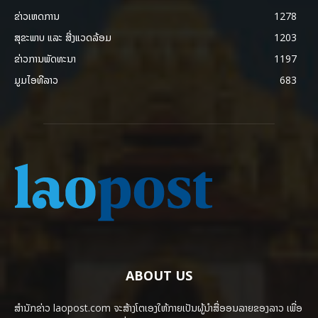
ຂ່າວເຫດການ
1278
ສຸຂະພາບ ແລະ ສີ່ງແວດລ້ອມ
1203
ຂ່າວການພັດທະນາ
1197
ມູມໄອທີລາວ
683
ABOUT US
ສຳນັກຂ່າວ laopost.com ຈະສ້າງໂຕເອງໃຫ້ກາຍເປັນຜູ້ນຳສື່ອອນລາຍຂອງລາວ ເພື່ອ