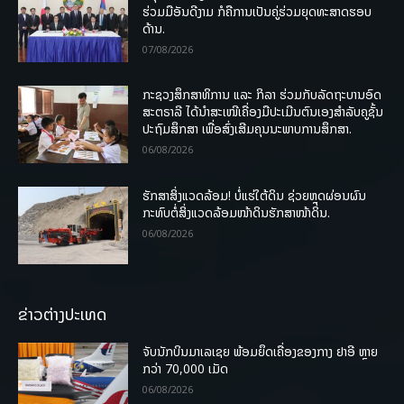
ຮ່ວມມືອັນດີງາມ ກໍຄືການເປັນຄູ່ຮ່ວມຍຸດທະສາດຮອບ
ດ້ານ.
07/08/2026
ກະຊວງສຶກສາທິການ ແລະ ກິລາ ຮ່ວມກັບລັດຖະບານອົດ
ສະຕຣາລີ ໄດ້ນຳສະເໜີເຄື່ອງມືປະເມີນຕົນເອງສຳລັບຄູຊັ້ນ
ປະຖົມສຶກສາ ເພື່ອສົ່ງເສີມຄຸນນະພາບການສຶກສາ.
06/08/2026
ຮັກສາສິ່ງແວດລ້ອມ! ບໍ່ແຮ່ໃຕ້ດິນ ຊ່ວຍຫຼຸດຜ່ອນຜົນ
ກະທົບຕໍ່ສິ່ງແວດລ້ອມໜ້າດິນຮັກສາໜ້າດິນ.
06/08/2026
ຂ່າວຕ່າງປະເທດ
ຈັບນັກບິນມາເລເຊຍ ພ້ອມຍຶດເຄື່ອງຂອງກາງ ຢາອີ ຫຼາຍ
ກວ່າ 70,000 ເມັດ
06/08/2026