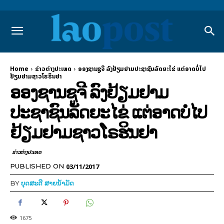
Home
ຂ່າວຕ່າງປະເທດ
ອອງຊານຊູຈີ ລົງຢ້ຽມຢາມປະຊາຊົນລັດຍະໄຂ່ ແຕ່ອາດບໍ່ໄປ
ຢ້ຽມຢາມຊາວໂຣຮິນຢາ
ອອງຊານຊູຈີ ລົງຢ້ຽມຢາມ
ປະຊາຊົນລັດຍະໄຂ່ ແຕ່ອາດບໍ່ໄປ
ຢ້ຽມຢາມຊາວໂຣຮິນຢາ
ຂ່າວຕ່າງປະເທດ
03/11/2017
PUBLISHED ON
BY
ບຸດສະດີ ສາຍນ້ຳມັດ
1675