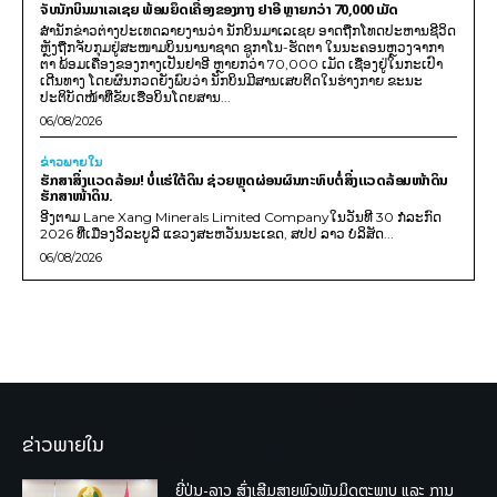
ຈັບນັກບິນມາເລເຊຍ ພ້ອມຍຶດເຄື່ອງຂອງກາງ ຢາອີ ຫຼາຍກວ່າ 70,000 ເມັດ
ສຳນັກຂ່າວຕ່າງປະເທດລາຍງານວ່າ ນັກບິນມາເລເຊຍ ອາດຖືກໂທດປະຫານຊີວິດ
ຫຼັງຖືກຈັບກຸມຢູ່ສະໜາມບິນນານາຊາດ ຊູກາໂນ-ຮັດຕາ ໃນນະຄອນຫຼວງຈາກາ
ຕາ ພ້ອມເຄື່ອງຂອງກາງເປັນຢາອີ ຫຼາຍກວ່າ 70,000 ເມັດ ເຊື່ອງຢູ່ໃນກະເປົາ
ເດີນທາງ ໂດຍຜົນກວດຍັງພົບວ່າ ນັກບິນມີສານເສບຕິດໃນຮ່າງກາຍ ຂະນະ
ປະຕິບັດໜ້າທີ່ຂັບເຮືອບິນໂດຍສານ...
06/08/2026
ຂ່າວພາຍ​ໃນ
ຮັກສາສິ່ງແວດລ້ອມ! ບໍ່ແຮ່ໃຕ້ດິນ ຊ່ວຍຫຼຸດຜ່ອນຜົນກະທົບຕໍ່ສິ່ງແວດລ້ອມໜ້າດິນ
ຮັກສາໜ້າດິນ.
ອີງຕາມ Lane Xang Minerals Limited Companyໃນວັນທີ 30 ກໍລະກົດ
2026 ທີ່ເມືອງວິລະບູລີ ແຂວງສະຫວັນນະເຂດ, ສປປ ລາວ ບໍລິສັດ...
06/08/2026
ຂ່າວພາຍໃນ
ຍີ່ປຸ່ນ-ລາວ ສົ່ງເສີມສາຍພົວພັນມິດຕະພາບ ແລະ ການ