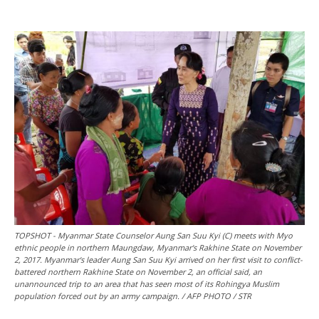
TOPSHOT - Myanmar State Counselor Aung San Suu Kyi (C) meets with Myo
ethnic people in northern Maungdaw, Myanmar's Rakhine State on November
2, 2017. Myanmar's leader Aung San Suu Kyi arrived on her first visit to conflict-
battered northern Rakhine State on November 2, an official said, an
unannounced trip to an area that has seen most of its Rohingya Muslim
population forced out by an army campaign. / AFP PHOTO / STR