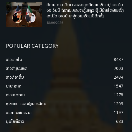
ອີຣານ-ອາເມລິກາ ເຈລະຈາຍຸດຕິຄວາມຂັດແຍ່ງ! ພາຍໃນ
60 ວັນນີ້ ຖ້າການເຈລະຈາຫຼົ້ມເຫຼວ ຫຼື ມີຝ່າຍໃດຝ່າຍໜຶ່ງ
ລະເມີດ ອາດນໍາມາສູ່ຄວາມຂັດແຍ້ງອີກຄັ້ງ
18/06/2026
POPULAR CATEGORY
ຂ່າວພາຍ​ໃນ
8487
ຂ່າວຕ່າງປະເທດ
7003
ຂ່າວທ້ອງຖິ່ນ
2484
ນານາສາລະ
1547
ຂ່າວເຫດການ
1278
ສຸຂະພາບ ແລະ ສີ່ງແວດລ້ອມ
1203
ຂ່າວການພັດທະນາ
1197
ມູມໄອທີລາວ
683