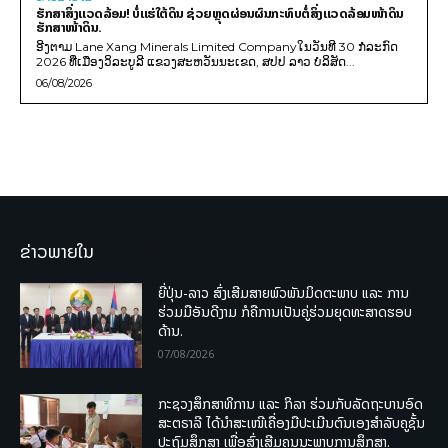
ຮັກສາສິ່ງແວດລ້ອມ! ບໍ່ແຮ່ໃຕ້ດິນ ຊ່ວຍຫຼຸດຜ່ອນຜົນກະທົບຕໍ່ສິ່ງແວດລ້ອມໜ້າດິນ
ຮັກສາໜ້າດິນ.
ອີງຕາມ Lane Xang Minerals Limited Companyໃນວັນທີ 30 ກໍລະກົດ
2026 ທີ່ເມືອງວິລະບູລີ ແຂວງສະຫວັນນະເຂດ, ສປປ ລາວ ບໍລິສັດ...
06/08/2026
ຂ່າວພາຍໃນ
ຍີ່ປຸ່ນ-ລາວ ສົ່ງເສີມສາຍພົວພັນມິດຕະພາບ ແລະ ການ
ຮ່ວມມືອັນດີງາມ ກໍຄືການເປັນຄູ່ຮ່ວມຍຸດທະສາດຮອບ
ດ້ານ.
07/08/2026
ກະຊວງສຶກສາທິການ ແລະ ກິລາ ຮ່ວມກັບລັດຖະບານອົດ
ສະຕຣາລີ ໄດ້ນຳສະເໜີເຄື່ອງມືປະເມີນຕົນເອງສຳລັບຄູຊັ້ນ
ປະຖົມສຶກສາ ເພື່ອສົ່ງເສີມຄຸນນະພາບການສຶກສາ.