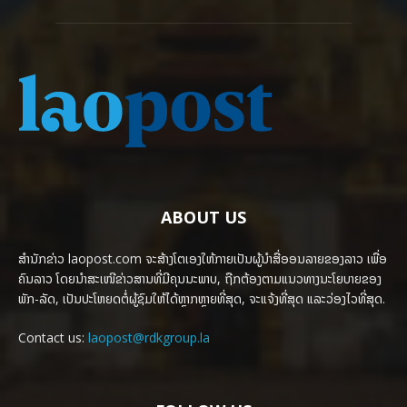
ABOUT US
ສຳນັກຂ່າວ laopost.com ຈະສ້າງໂຕເອງໃຫ້ກາຍເປັນຜູ້ນຳສື່ອອນລາຍຂອງລາວ ເພື່ອ
ຄົນລາວ ໂດຍນຳສະເໜີຂ່າວສານທີ່ມີຄຸນນະພາບ, ຖືກຕ້ອງຕາມແນວທາງນະໂຍບາຍຂອງ
ພັກ-ລັດ, ເປັນປະໂຫຍດຕໍ່ຜູ້ຊົມໃຫ້ໄດ້ຫຼາກຫຼາຍທີ່ສຸດ, ຈະແຈ້ງທີ່ສຸດ ແລະວ່ອງໄວທີ່ສຸດ.
Contact us:
laopost@rdkgroup.la