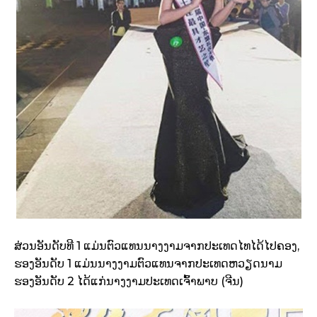
ສ່ວນອັນດັບທີ 1 ແມ່ນຕົວແທນນາງງາມຈາກປະເທດໄທໄດ້ໄປຄອງ,
ຮອງອັນດັບ 1 ແມ່ນນາງງາມຕົວແທນຈາກປະເທດຫວຽດນາມ
ຮອງອັນດັບ 2 ໄດ້ແກ່ນາງງາມປະເທດເຈົ້າພາບ (ຈີນ)