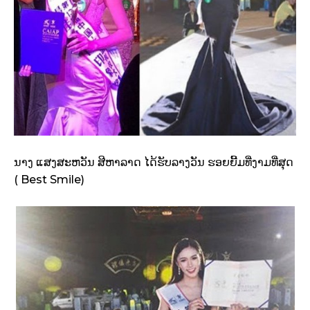
ນາງ ແສງສະຫວັນ ສີຫາລາດ ໄດ້ຮັບລາງວັນ ຮອຍຍີ້ມທີ່ງາມທີ່ສຸດ
( Best Smile)