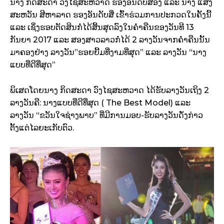
ນາງ ກິດສະດາ ວົງໄຊສະຫວາດ ຮອງອັນດັບສອງ ແລະ ນາງ ແສງ
ສະຫວັນ ສີຫາລາດ ຮອງອັນດັບສີ່ ເຂົ້າຮ່ວມການປະກວດໃນຄັ້ງນີ້
ແລະ ເຊິ່ງຮອບຕັດສິນກໍ່ໄດ້ສິ້ນສຸດລົງໃນຄ່ຳຄືນຂອງວັນທີ 13
ກັນຍາ 2017 ແລະ ສອງສາວລາວກໍ່ໄດ້ 2 ລາງວັນຈາກຄ່ຳຄືນນັ້ນ
ມາຄອງຢ່າງ ລາງວັນ”ຮອຍຍີ້ມທີ່ງາມທີ່ສຸດ” ແລະ ລາງວັນ “ນາງ
ແບບທີ່ດີທີ່ສຸດ”
ພິເສດໂດຍນາງ ກິດສະດາ ວົງໄຊສະຫວາດ ໄດ້ຮັບລາງວັນເຖິງ 2
ລາງວັນຄື: ນາງແບບທີ່ດີທີ່ສຸດ ( The Best Model) ແລະ
ລາງວັນ “ຂວັນໃຈຊ່າງພາບ” ທີ່ມີການມອບ-ຮັບລາງວັນດັ່ງກ່າວ
ຕັ້ງແຕ່ໄລຍະເກັບຕົວ.