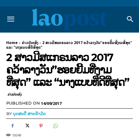
Home
​ຂ່າວບັນເທິງ
2 ສາວມີສແກຣນລາວ 2017 ຄວ້າລາງວັນ"ຮອຍຍີ້ມທີ່ງາມທີ່ສຸດ"
ແລະ "ນາງແບບທີ່ດີທີ່ສຸດ"
2 ສາວມີສແກຣນລາວ 2017
ຄວ້າລາງວັນ”ຮອຍຍີ້ມທີ່ງາມ
ທີ່ສຸດ” ແລະ “ນາງແບບທີ່ດີທີ່ສຸດ”
​ຂ່າວບັນເທິງ
14/09/2017
PUBLISHED ON
BY
ບຸດສະດີ ສາຍນ້ຳມັດ
10049