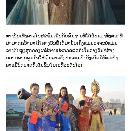
ທາງບັນເທີງລາວໂພສຂໍຊົມເຊີຍກັບຜົນງາມທີ່ໄດ້ຮັບຂອງທັງສອງທີ່
ສາມາດຄວ້າມາໄດ້ ລາງວັນທີ່ໄດ້ມານັ້ນເຖິງແມ່ນວ່າຈະບໍ່ແມ່ນ
ລາງວັນສູງສຸດຂອງເວທີການປະກວດແຕ່ກໍ່ເປັນລາງວັນທີ່ສ້າງ
ຄວາມພາກພູມໃຈໃຫ້ຄົນລາວທັງປະເທດ ທັງຍັງເຮັດໃຫ້ແມ່ຍິງ
ລາວມີບົດບາດທີ່ເດັ່ນຂຶ້ນໃນເວທີລະດັບໂລກ