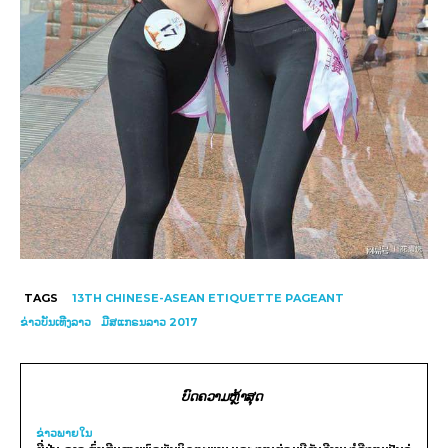
TAGS
13TH CHINESE-ASEAN ETIQUETTE PAGEANT
ຂ່າວບັນເທີງລາວ
ມີສແກຣນລາວ 2017
ບົດຄວາມຫຼ້າສຸດ
ຂ່າວພາຍ​ໃນ