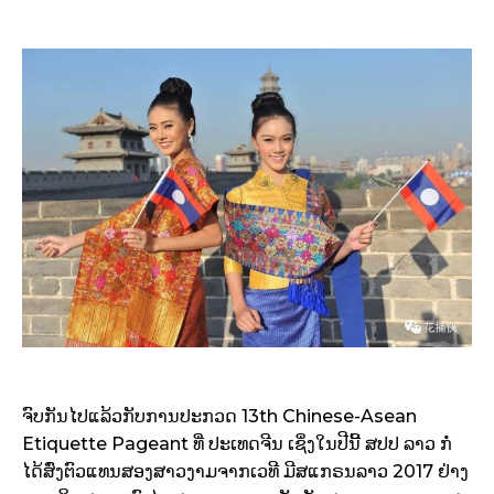
ຈົບກັນໄປແລ້ວກັບການປະກວດ 13th Chinese-Asean
Etiquette Pageant ທີ່ ປະເທດຈີນ ເຊິ່ງໃນປີນີ້ ສປປ ລາວ ກໍ່
ໄດ້ສົ່ງຕົວແທນສອງສາວງາມຈາກເວທີ ມີສແກຣນລາວ 2017 ຢ່າງ