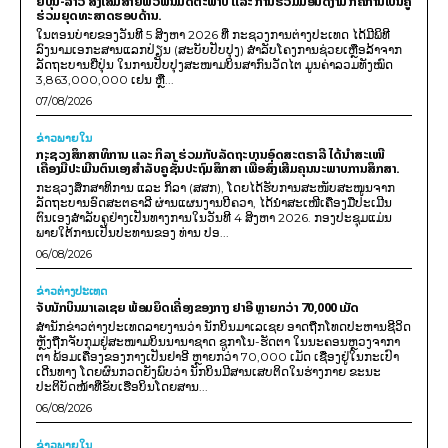
ຍີ່ປຸ່ນ-ລາວ ສົ່ງເສີມສາຍພົວພັນມິດຕະພາບ ແລະ ການຮ່ວມມືອັນດີງາມ ກໍຄືການເປັນຄູ່
ຮ່ວມຍຸດທະສາດຮອບດ້ານ.
ໃນຕອນບ່າຍຂອງວັນທີ 5 ສິງຫາ 2026 ທີ່ ກະຊວງການຕ່າງປະເທດ ໄດ້ມີພິທີ
ລົງນາມເອກະສານແລກປ່ຽນ (ສະບັບປັບປຸງ) ສໍາລັບໂຄງການຊ່ວຍເຫຼືອລ້າຈາກ
ລັດຖະບານຍີ່ປຸ່ນ ໃນການປັບປຸງສະໜາມບິນສາກົນວັດໄຕ ມູນຄ່າລວມທັງໝົດ
3,863,000,000 ເຢນ ຫຼື...
07/08/2026
ຂ່າວພາຍ​ໃນ
ກະຊວງສຶກສາທິການ ແລະ ກິລາ ຮ່ວມກັບລັດຖະບານອົດສະຕຣາລີ ໄດ້ນຳສະເໜີ
ເຄື່ອງມືປະເມີນຕົນເອງສຳລັບຄູຊັ້ນປະຖົມສຶກສາ ເພື່ອສົ່ງເສີມຄຸນນະພາບການສຶກສາ.
ກະຊວງສຶກສາທິການ ແລະ ກິລາ (ສສກ), ໂດຍໄດ້ຮັບການສະໜັບສະໜູນຈາກ
ລັດຖະບານອົດສະຕຣາລີ ຜ່ານແຜນງານບີຄວາ, ໄດ້ນຳສະເໜີເຄື່ອງມືປະເມີນ
ຕົນເອງສຳລັບຄູຢ່າງເປັນທາງການໃນວັນທີ 4 ສິງຫາ 2026. ກອງປະຊຸມແມ່ນ
ພາຍໃຕ້ການເປັນປະທານຂອງ ທ່ານ ປອ...
06/08/2026
ຂ່າວຕ່າງປະເທດ
ຈັບນັກບິນມາເລເຊຍ ພ້ອມຍຶດເຄື່ອງຂອງກາງ ຢາອີ ຫຼາຍກວ່າ 70,000 ເມັດ
ສຳນັກຂ່າວຕ່າງປະເທດລາຍງານວ່າ ນັກບິນມາເລເຊຍ ອາດຖືກໂທດປະຫານຊີວິດ
ຫຼັງຖືກຈັບກຸມຢູ່ສະໜາມບິນນານາຊາດ ຊູກາໂນ-ຮັດຕາ ໃນນະຄອນຫຼວງຈາກາ
ຕາ ພ້ອມເຄື່ອງຂອງກາງເປັນຢາອີ ຫຼາຍກວ່າ 70,000 ເມັດ ເຊື່ອງຢູ່ໃນກະເປົາ
ເດີນທາງ ໂດຍຜົນກວດຍັງພົບວ່າ ນັກບິນມີສານເສບຕິດໃນຮ່າງກາຍ ຂະນະ
ປະຕິບັດໜ້າທີ່ຂັບເຮືອບິນໂດຍສານ...
06/08/2026
ຂ່າວພາຍ​ໃນ