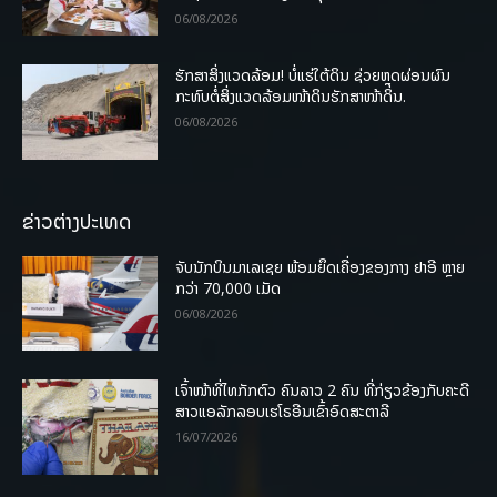
06/08/2026
ຮັກສາສິ່ງແວດລ້ອມ! ບໍ່ແຮ່ໃຕ້ດິນ ຊ່ວຍຫຼຸດຜ່ອນຜົນ
ກະທົບຕໍ່ສິ່ງແວດລ້ອມໜ້າດິນຮັກສາໜ້າດິນ.
06/08/2026
ຂ່າວຕ່າງປະເທດ
ຈັບນັກບິນມາເລເຊຍ ພ້ອມຍຶດເຄື່ອງຂອງກາງ ຢາອີ ຫຼາຍ
ກວ່າ 70,000 ເມັດ
06/08/2026
ເຈົ້າໜ້າທີ່ໄທກັກຕົວ ຄົນລາວ 2 ຄົນ ທີ່ກ່ຽວຂ້ອງກັບຄະດີ
ສາວແອລັກລອບເຮໂຣອີນເຂົ້າອົດສະຕາລີ
16/07/2026