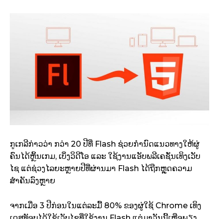
ກູເກລີກ່າວວ່າ ກວ່າ 20 ປີທີ່ Flash ຊ່ວຍກຳນົດແນວທາງໃຫ້ຜູ່
ຄົນໄດ້ຫຼິ້ນເກມ, ເບິ່ງວິດີໂອ ແລະ ໃຊ້ງານແອັບພລີເຄຊັ່ນເທິງເວັບ
ໄຊ ແຕ່ຊ່ວງໄລຍະຫຼາຍປີທີ່ຜ່ານມາ Flash ໄດ້ຖືກຫຼຸດຄວາມ
ສຳຄັນລົງຫຼາຍ
ຈາກເມື່ອ 3 ປີກ່ອນໃນແຕ່ລະມື້ 80% ຂອງຜູ່ໃຊ້ Chrome ເທິງ
ເດສທັອບໄດ້ໃຊ້ເວັບໄຊທີ່ໃຊ້ງານ Flash ແຕ່ມາວັນນີ້ເຫຼືອພຽງ