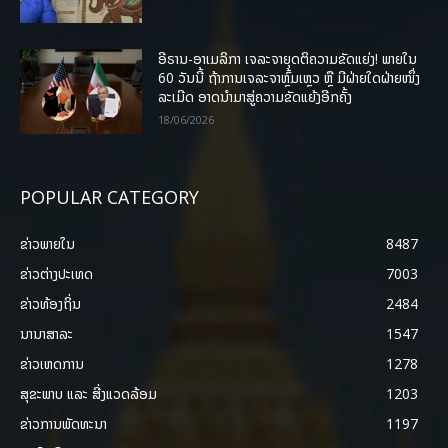
ອີຣານ-ອາເມລິກາ ເຈລະຈາຍຸດຕິຄວາມຂັດແຍ່ງ! ພາຍໃນ
60 ວັນນີ້ ຖ້າການເຈລະຈາຫຼົ້ມເຫຼວ ຫຼື ມີຝ່າຍໃດຝ່າຍໜຶ່ງ
ລະເມີດ ອາດນໍາມາສູ່ຄວາມຂັດແຍ້ງອີກຄັ້ງ
18/06/2026
POPULAR CATEGORY
ຂ່າວພາຍ​ໃນ
8487
ຂ່າວຕ່າງປະເທດ
7003
ຂ່າວທ້ອງຖິ່ນ
2484
ນານາສາລະ
1547
ຂ່າວເຫດການ
1278
ສຸຂະພາບ ແລະ ສີ່ງແວດລ້ອມ
1203
ຂ່າວການພັດທະນາ
1197