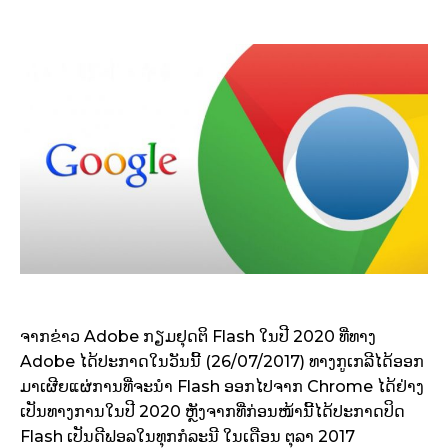
ຈາກຂ່າວ Adobe ກຽມຢຸດຕິ Flash ໃນປີ 2020 ທີ່ທາງ
Adobe ໄດ້ປະກາດໃນວັນນີ້ (26/07/2017) ທາງກູເກລີໄດ້ອອກ
ມາເຜີຍແຜ່ການທີ່ຈະນຳ Flash ອອກໄປຈາກ Chrome ໄດ້ຢ່າງ
ເປັນທາງການໃນປີ 2020 ຫຼັງຈາກທີ່ກ່ອນໜ້ານີ້ໄດ້ປະກາດປິດ
Flash ເປັນດີຟອລໃນທຸກກໍລະນີ ໃນເດືອນ ຕຸລາ 2017