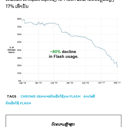
17% ເທົ່ານັ້ນ
TAGS
CHROME ປະກາດຈະຍົກເລີກໃຊ້ງານ FLASH
ຂ່າວໄອທີ
ຍົກເລີກໃຊ້ FLASH
ບົດຄວາມຫຼ້າສຸດ