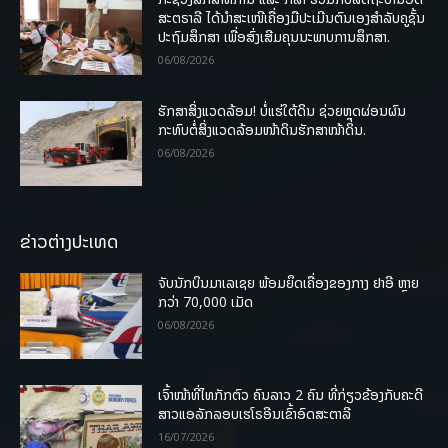
ສະຕຣາລີ ໄດ້ນຳສະເໜີເຄື່ອງມືປະເມີນຕົນເອງສຳລັບຄູຊັ້ນ
ປະຖົມສຶກສາ ເພື່ອສົ່ງເສີມຄຸນນະພາບການສຶກສາ.
06/08/2026
ຮັກສາສິ່ງແວດລ້ອມ! ບໍ່ແຮ່ໃຕ້ດິນ ຊ່ວຍຫຼຸດຜ່ອນຜົນ
ກະທົບຕໍ່ສິ່ງແວດລ້ອມໜ້າດິນຮັກສາໜ້າດິນ.
06/08/2026
ຂ່າວຕ່າງປະເທດ
ຈັບນັກບິນມາເລເຊຍ ພ້ອມຍຶດເຄື່ອງຂອງກາງ ຢາອີ ຫຼາຍ
ກວ່າ 70,000 ເມັດ
06/08/2026
ເຈົ້າໜ້າທີ່ໄທກັກຕົວ ຄົນລາວ 2 ຄົນ ທີ່ກ່ຽວຂ້ອງກັບຄະດີ
ສາວແອລັກລອບເຮໂຣອີນເຂົ້າອົດສະຕາລີ
16/07/2026