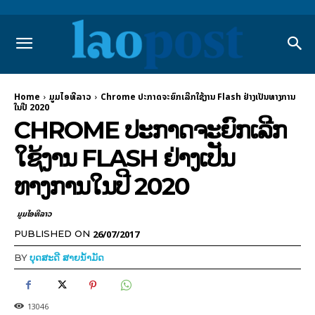
Home
ມູມໄອທີລາວ
Chrome ປະກາດຈະຍົກເລີກໃຊ້ງານ Flash ຢ່າງເປັນທາງການ
ໃນປີ 2020
CHROME ປະກາດຈະຍົກເລີກ
ໃຊ້ງານ FLASH ຢ່າງເປັນ
ທາງການໃນປີ 2020
ມູມໄອທີລາວ
26/07/2017
PUBLISHED ON
BY
ບຸດສະດີ ສາຍນ້ຳມັດ
13046