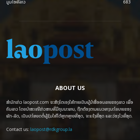
ມູມໄອທີລາວ
683
ABOUT US
ສຳນັກຂ່າວ laopost.com ຈະສ້າງໂຕເອງໃຫ້ກາຍເປັນຜູ້ນຳສື່ອອນລາຍຂອງລາວ ເພື່ອ
ຄົນລາວ ໂດຍນຳສະເໜີຂ່າວສານທີ່ມີຄຸນນະພາບ, ຖືກຕ້ອງຕາມແນວທາງນະໂຍບາຍຂອງ
ພັກ-ລັດ, ເປັນປະໂຫຍດຕໍ່ຜູ້ຊົມໃຫ້ໄດ້ຫຼາກຫຼາຍທີ່ສຸດ, ຈະແຈ້ງທີ່ສຸດ ແລະວ່ອງໄວທີ່ສຸດ.
Contact us:
laopost@rdkgroup.la