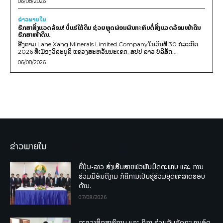
06/08/2026
ຂ່າວພາຍ​ໃນ
ຮັກສາສິ່ງແວດລ້ອມ! ບໍ່ແຮ່ໃຕ້ດິນ ຊ່ວຍຫຼຸດຜ່ອນຜົນກະທົບຕໍ່ສິ່ງແວດລ້ອມໜ້າດິນ
ຮັກສາໜ້າດິນ.
ອີງຕາມ Lane Xang Minerals Limited Companyໃນວັນທີ 30 ກໍລະກົດ
2026 ທີ່ເມືອງວິລະບູລີ ແຂວງສະຫວັນນະເຂດ, ສປປ ລາວ ບໍລິສັດ...
06/08/2026
ຂ່າວພາຍໃນ
ຍີ່ປຸ່ນ-ລາວ ສົ່ງເສີມສາຍພົວພັນມິດຕະພາບ ແລະ ການ
ຮ່ວມມືອັນດີງາມ ກໍຄືການເປັນຄູ່ຮ່ວມຍຸດທະສາດຮອບ
ດ້ານ.
07/08/2026
ກະຊວງສຶກສາທິການ ແລະ ກິລາ ຮ່ວມກັບລັດຖະບານອົດ