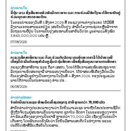
ຂ່າວພາຍ​ໃນ
ຍີ່ປຸ່ນ-ລາວ ສົ່ງເສີມສາຍພົວພັນມິດຕະພາບ ແລະ ການຮ່ວມມືອັນດີງາມ ກໍຄືການເປັນຄູ່
ຮ່ວມຍຸດທະສາດຮອບດ້ານ.
ໃນຕອນບ່າຍຂອງວັນທີ 5 ສິງຫາ 2026 ທີ່ ກະຊວງການຕ່າງປະເທດ ໄດ້ມີພິທີ
ລົງນາມເອກະສານແລກປ່ຽນ (ສະບັບປັບປຸງ) ສໍາລັບໂຄງການຊ່ວຍເຫຼືອລ້າຈາກ
ລັດຖະບານຍີ່ປຸ່ນ ໃນການປັບປຸງສະໜາມບິນສາກົນວັດໄຕ ມູນຄ່າລວມທັງໝົດ
3,863,000,000 ເຢນ ຫຼື...
07/08/2026
ຂ່າວພາຍ​ໃນ
ກະຊວງສຶກສາທິການ ແລະ ກິລາ ຮ່ວມກັບລັດຖະບານອົດສະຕຣາລີ ໄດ້ນຳສະເໜີ
ເຄື່ອງມືປະເມີນຕົນເອງສຳລັບຄູຊັ້ນປະຖົມສຶກສາ ເພື່ອສົ່ງເສີມຄຸນນະພາບການສຶກສາ.
ກະຊວງສຶກສາທິການ ແລະ ກິລາ (ສສກ), ໂດຍໄດ້ຮັບການສະໜັບສະໜູນຈາກ
ລັດຖະບານອົດສະຕຣາລີ ຜ່ານແຜນງານບີຄວາ, ໄດ້ນຳສະເໜີເຄື່ອງມືປະເມີນ
ຕົນເອງສຳລັບຄູຢ່າງເປັນທາງການໃນວັນທີ 4 ສິງຫາ 2026. ກອງປະຊຸມແມ່ນ
ພາຍໃຕ້ການເປັນປະທານຂອງ ທ່ານ ປອ...
06/08/2026
ຂ່າວຕ່າງປະເທດ
ຈັບນັກບິນມາເລເຊຍ ພ້ອມຍຶດເຄື່ອງຂອງກາງ ຢາອີ ຫຼາຍກວ່າ 70,000 ເມັດ
ສຳນັກຂ່າວຕ່າງປະເທດລາຍງານວ່າ ນັກບິນມາເລເຊຍ ອາດຖືກໂທດປະຫານຊີວິດ
ຫຼັງຖືກຈັບກຸມຢູ່ສະໜາມບິນນານາຊາດ ຊູກາໂນ-ຮັດຕາ ໃນນະຄອນຫຼວງຈາກາ
ຕາ ພ້ອມເຄື່ອງຂອງກາງເປັນຢາອີ ຫຼາຍກວ່າ 70,000 ເມັດ ເຊື່ອງຢູ່ໃນກະເປົາ
ເດີນທາງ ໂດຍຜົນກວດຍັງພົບວ່າ ນັກບິນມີສານເສບຕິດໃນຮ່າງກາຍ ຂະນະ
ປະຕິບັດໜ້າທີ່ຂັບເຮືອບິນໂດຍສານ...