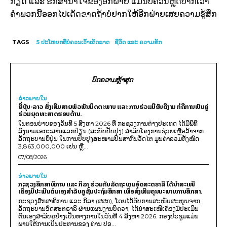
ກຽດ ແລະ ຮັກສານ້ຳໃຈຂອງອີກຝ່າຍ ແມ່ນບໍ່ຄວນຫຼຸດປາກເວົ້າ
ຄຳພວກນີ້ອອກໄປເດັດຂາດຖ້າບໍ່ຢາກໃຫ້ອີກຝ່າຍເສຍຄວາມຮູ້ສຶກ
TAGS
5 ປະໂຫຍກທີ່ບໍ່ຄວນເວົ້າເດັດຂາດ
ຊີວິດ ແລະ ຄວາມຮັກ
ບົດຄວາມຫຼ້າສຸດ
ຂ່າວພາຍ​ໃນ
ຍີ່ປຸ່ນ-ລາວ ສົ່ງເສີມສາຍພົວພັນມິດຕະພາບ ແລະ ການຮ່ວມມືອັນດີງາມ ກໍຄືການເປັນຄູ່
ຮ່ວມຍຸດທະສາດຮອບດ້ານ.
ໃນຕອນບ່າຍຂອງວັນທີ 5 ສິງຫາ 2026 ທີ່ ກະຊວງການຕ່າງປະເທດ ໄດ້ມີພິທີ
ລົງນາມເອກະສານແລກປ່ຽນ (ສະບັບປັບປຸງ) ສໍາລັບໂຄງການຊ່ວຍເຫຼືອລ້າຈາກ
ລັດຖະບານຍີ່ປຸ່ນ ໃນການປັບປຸງສະໜາມບິນສາກົນວັດໄຕ ມູນຄ່າລວມທັງໝົດ
3,863,000,000 ເຢນ ຫຼື...
07/08/2026
ຂ່າວພາຍ​ໃນ
ກະຊວງສຶກສາທິການ ແລະ ກິລາ ຮ່ວມກັບລັດຖະບານອົດສະຕຣາລີ ໄດ້ນຳສະເໜີ
ເຄື່ອງມືປະເມີນຕົນເອງສຳລັບຄູຊັ້ນປະຖົມສຶກສາ ເພື່ອສົ່ງເສີມຄຸນນະພາບການສຶກສາ.
ກະຊວງສຶກສາທິການ ແລະ ກິລາ (ສສກ), ໂດຍໄດ້ຮັບການສະໜັບສະໜູນຈາກ
ລັດຖະບານອົດສະຕຣາລີ ຜ່ານແຜນງານບີຄວາ, ໄດ້ນຳສະເໜີເຄື່ອງມືປະເມີນ
ຕົນເອງສຳລັບຄູຢ່າງເປັນທາງການໃນວັນທີ 4 ສິງຫາ 2026. ກອງປະຊຸມແມ່ນ
ພາຍໃຕ້ການເປັນປະທານຂອງ ທ່ານ ປອ...