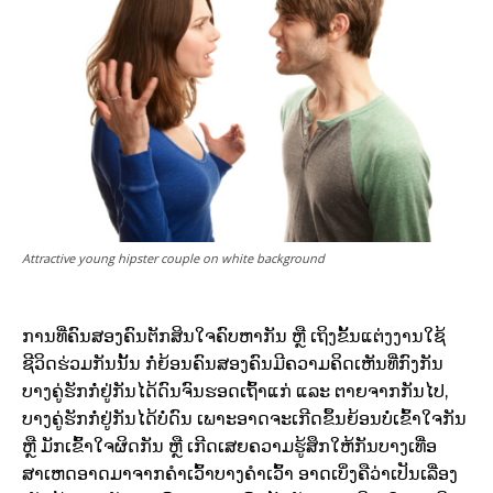
Attractive young hipster couple on white background
ການທີ່ຄົນສອງຄົນຕັກສິນໃຈຄົບຫາກັນ ຫຼື ເຖິງຂັ້ນແຕ່ງງານໃຊ້
ຊີວິດຮ່ວມກັນນັ້ນ ກໍ່ຍ້ອນຄົນສອງຄົນມີຄວາມຄິດເຫັນທີ່ກົງກັນ
ບາງຄູ່ຮັກກໍ່ຢູ່ກັນໄດ້ດົນຈົນຮອດເຖົ້າແກ່ ແລະ ຕາຍຈາກກັນໄປ,
ບາງຄູ່ຮັກກໍ່ຢູ່ກັນໄດ້ບໍ່ດົນ ເພາະອາດຈະເກີດຂຶ້ນຍ້ອນບໍ່ເຂົ້າໃຈກັນ
ຫຼື ມັກເຂົ້າໃຈຜິດກັນ ຫຼື ເກີດເສຍຄວາມຮູ້ສຶກໃຫ້ກັນບາງເທື່ອ
ສາເຫດອາດມາຈາກຄຳເວົ້າບາງຄຳເວົ້າ ອາດເບິ່ງຄືວ່າເປັນເລື່ອງ