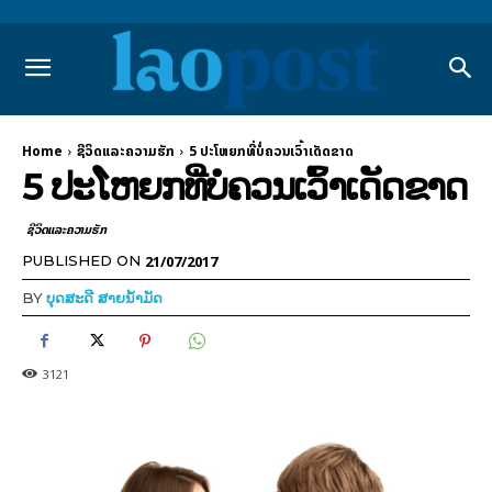
Home
ຊີວິດແລະຄວາມຮັກ
5 ປະໂຫຍກທີ່ບໍ່ຄວນເວົ້າເດັດຂາດ
5 ປະໂຫຍກທີ່ບໍ່ຄວນເວົ້າເດັດຂາດ
ຊີວິດແລະຄວາມຮັກ
21/07/2017
PUBLISHED ON
BY
ບຸດສະດີ ສາຍນ້ຳມັດ
3121