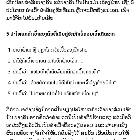
ເລັກນ້ອຍສຳລັບບາງຄົນ ແຕ່ບາງຄົນນັ້ນມັນແມ່ນເລື່ອງໃຫຍ່ ເຊິ່ງ 5
ປະໂຫຍກຄຳເວົ້າສຳລັບຄູ່ຮັກທີ່ຄວນຫຼີກຈະມີຫຍັງແນ່ນອນ ເຮົາ
ມາຮູ້ຈັກໄປພ້ອມກັນເລີຍ
5 ປະໂຫຍກຄຳເວົ້າຂອງຄົນທີ່ເປັນຄູ່ຮັກກັນບໍ່ຄວນເວົ້າເດັດຂາດ
ຢ່າດ່າພໍ່ແມ່ ຫຼື ດູຖູກໂຄດຈຸ້ມເຈື້ອຂອງອີກຝ່າຍ
ຢ່າໃຊ້ຄຳເວົ້າຫຍາບຄາຍກັບອີກຝ່າຍເຊັ່ນ ….
ຢ່າເວົ້າວ່າ “ແຟນເກົ່າທີ່ເຄີຍລົມມາດີກວ່າເຈົ້າຫຼາຍເທົ່າ”
ຢ່າເວົ້າວ່າ “ຂ້ອຍຕ້ອງການໄປມີຄົນໃໝ່ ເພາະເຈົ້າລ້ຽງຂ້ອຍບໍ່ກຸ້ມ”
ຢ່າເວົ້າວ່າ “ໄປຕາຍທາງໃດກໍ່ໄປ ເໝັນໜ້າ! ເບື່ອແຮງ”
ທີ່ກ່າວມາຂ້າງເທິງນີ້ອາດເປັນພຽງປະໂຫຍກຄຳເວົ້າບາງສ່ວນເທົ່າ
ນັ້ນ ບາງຄົນອາດຄິດວ່າຄຳພວກນີ້ເປັນຄຳທີ່ບໍ່ຮ້າຍແຮງ ແຕ່ເມື່ອວິ
ເຄສະດີໆແລ້ວມັນເປັັນຄຳເວົ້າທີ່ລະອຽດອ່ອນ ແລະ ສາມາດສົ່ງ
ຜົນກະທົບທາງຈິດໃຈໃຫ້ແກ່ຄົນຟັງໄດ້ ສະນັ້ນ ເພື່ອເປັນການໃຫ້