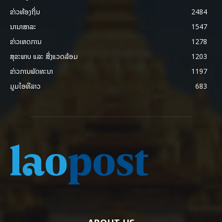
ຂ່າວທ້ອງຖິ່ນ
2484
ນານາສາລະ
1547
ຂ່າວເຫດການ
1278
ສຸຂະພາບ ແລະ ສີ່ງແວດລ້ອມ
1203
ຂ່າວການພັດທະນາ
1197
ມູມໄອທີລາວ
683