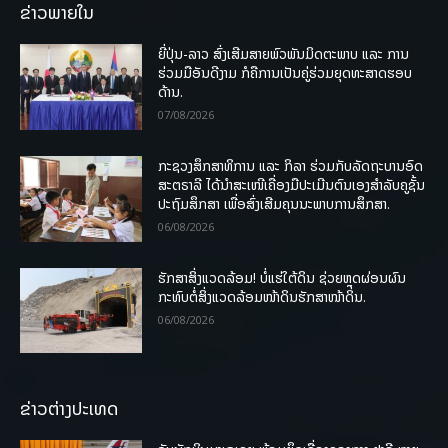
ຂ່າວພາຍໃນ
ຍີ່ປຸ່ນ-ລາວ ສົ່ງເສີມສາຍພົວພັນມິດຕະພາບ ແລະ ການ
ຮ່ວມມືອັນດີງາມ ກໍຄືການເປັນຄູ່ຮ່ວມຍຸດທະສາດຮອບ
ດ້ານ.
07/08/2026
ກະຊວງສຶກສາທິການ ແລະ ກິລາ ຮ່ວມກັບລັດຖະບານອົດ
ສະຕຣາລີ ໄດ້ນຳສະເໜີເຄື່ອງມືປະເມີນຕົນເອງສຳລັບຄູຊັ້ນ
ປະຖົມສຶກສາ ເພື່ອສົ່ງເສີມຄຸນນະພາບການສຶກສາ.
06/08/2026
ຮັກສາສິ່ງແວດລ້ອມ! ບໍ່ແຮ່ໃຕ້ດິນ ຊ່ວຍຫຼຸດຜ່ອນຜົນ
ກະທົບຕໍ່ສິ່ງແວດລ້ອມໜ້າດິນຮັກສາໜ້າດິນ.
06/08/2026
ຂ່າວຕ່າງປະເທດ