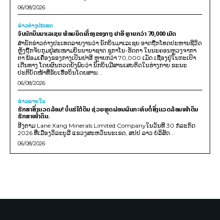
06/08/2026
ຂ່າວຕ່າງປະເທດ
ຈັບນັກບິນມາເລເຊຍ ພ້ອມຍຶດເຄື່ອງຂອງກາງ ຢາອີ ຫຼາຍກວ່າ 70,000 ເມັດ
ສຳນັກຂ່າວຕ່າງປະເທດລາຍງານວ່າ ນັກບິນມາເລເຊຍ ອາດຖືກໂທດປະຫານຊີວິດ
ຫຼັງຖືກຈັບກຸມຢູ່ສະໜາມບິນນານາຊາດ ຊູກາໂນ-ຮັດຕາ ໃນນະຄອນຫຼວງຈາກາ
ຕາ ພ້ອມເຄື່ອງຂອງກາງເປັນຢາອີ ຫຼາຍກວ່າ 70,000 ເມັດ ເຊື່ອງຢູ່ໃນກະເປົາ
ເດີນທາງ ໂດຍຜົນກວດຍັງພົບວ່າ ນັກບິນມີສານເສບຕິດໃນຮ່າງກາຍ ຂະນະ
ປະຕິບັດໜ້າທີ່ຂັບເຮືອບິນໂດຍສານ...
06/08/2026
ຂ່າວພາຍ​ໃນ
ຮັກສາສິ່ງແວດລ້ອມ! ບໍ່ແຮ່ໃຕ້ດິນ ຊ່ວຍຫຼຸດຜ່ອນຜົນກະທົບຕໍ່ສິ່ງແວດລ້ອມໜ້າດິນ
ຮັກສາໜ້າດິນ.
ອີງຕາມ Lane Xang Minerals Limited Companyໃນວັນທີ 30 ກໍລະກົດ
2026 ທີ່ເມືອງວິລະບູລີ ແຂວງສະຫວັນນະເຂດ, ສປປ ລາວ ບໍລິສັດ...
06/08/2026