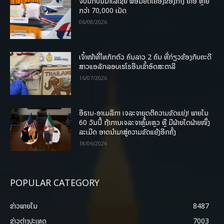
ຈັບນັກບິນມາເລເຊຍ ພ້ອມຍຶດເຄື່ອງຂອງກາງ ຢາອີ ຫຼາຍ
ກວ່າ 70,000 ເມັດ
06/08/2026
ເຈົ້າໜ້າທີ່ໄທກັກຕົວ ຄົນລາວ 2 ຄົນ ທີ່ກ່ຽວຂ້ອງກັບຄະດີ
ສາວແອລັກລອບເຮໂຣອີນເຂົ້າອົດສະຕາລີ
16/07/2026
ອີຣານ-ອາເມລິກາ ເຈລະຈາຍຸດຕິຄວາມຂັດແຍ່ງ! ພາຍໃນ
60 ວັນນີ້ ຖ້າການເຈລະຈາຫຼົ້ມເຫຼວ ຫຼື ມີຝ່າຍໃດຝ່າຍໜຶ່ງ
ລະເມີດ ອາດນໍາມາສູ່ຄວາມຂັດແຍ້ງອີກຄັ້ງ
18/06/2026
POPULAR CATEGORY
ຂ່າວພາຍ​ໃນ
8487
ຂ່າວຕ່າງປະເທດ
7003