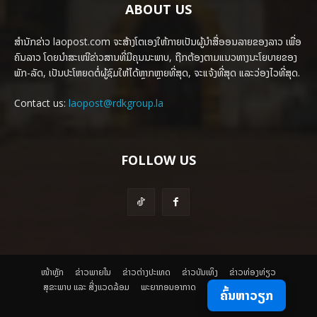
ABOUT US
ສຳນັກຂ່າວ laopost.com ຈະສ້າງໂຕເອງໃຫ້ກາຍເປັນຜູ້ນຳສື່ອອນລາຍຂອງລາວ ເພື່ອ
ຄົນລາວ ໂດຍນຳສະເໜີຂ່າວສານທີ່ມີຄຸນນະພາບ, ຖືກຕ້ອງຕາມແນວທາງນະໂຍບາຍຂອງ
ພັກ-ລັດ, ເປັນປະໂຫຍດຕໍ່ຜູ້ຊົມໃຫ້ໄດ້ຫຼາກຫຼາຍທີ່ສຸດ, ຈະແຈ້ງທີ່ສຸດ ແລະວ່ອງໄວທີ່ສຸດ.
Contact us:
laopost@rdkgroup.la
FOLLOW US
ໜ້າຫຼັກ
ຂ່າວພາຍ​ໃນ
ຂ່າວຕ່າງປະເທດ
​ຂ່າວບັນເທິງ
​ຂ່າວທ່ອງທ່ຽວ
ສຸຂະພາບ ແລະ ສີ່ງແວດລ້ອມ
ພະຍາກອນອາກາດ
ຄົ້ນຫາວຽກ