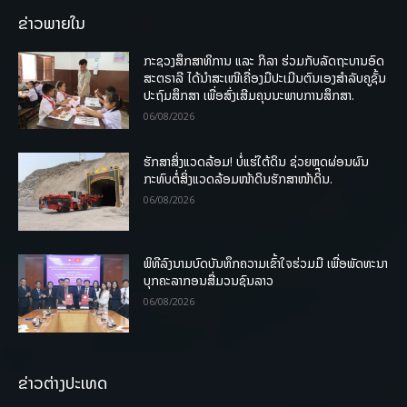
ຂ່າວພາຍໃນ
ກະຊວງສຶກສາທິການ ແລະ ກິລາ ຮ່ວມກັບລັດຖະບານອົດ
ສະຕຣາລີ ໄດ້ນຳສະເໜີເຄື່ອງມືປະເມີນຕົນເອງສຳລັບຄູຊັ້ນ
ປະຖົມສຶກສາ ເພື່ອສົ່ງເສີມຄຸນນະພາບການສຶກສາ.
06/08/2026
ຮັກສາສິ່ງແວດລ້ອມ! ບໍ່ແຮ່ໃຕ້ດິນ ຊ່ວຍຫຼຸດຜ່ອນຜົນ
ກະທົບຕໍ່ສິ່ງແວດລ້ອມໜ້າດິນຮັກສາໜ້າດິນ.
06/08/2026
ພິທີລົງນາມບົດບັນທຶກຄວາມເຂົ້າໃຈຮ່ວມມື ເພື່ອພັດທະນາ
ບຸກຄະລາກອນສື່ມວນຊົນລາວ
06/08/2026
ຂ່າວຕ່າງປະເທດ