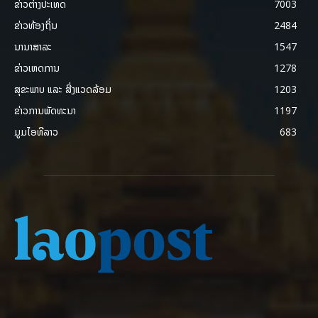
ຂ່າວຕ່າງປະເທດ
7003
ຂ່າວທ້ອງຖິ່ນ
2484
ນານາສາລະ
1547
ຂ່າວເຫດການ
1278
ສຸຂະພາບ ແລະ ສີ່ງແວດລ້ອມ
1203
ຂ່າວການພັດທະນາ
1197
ມູມໄອທີລາວ
683