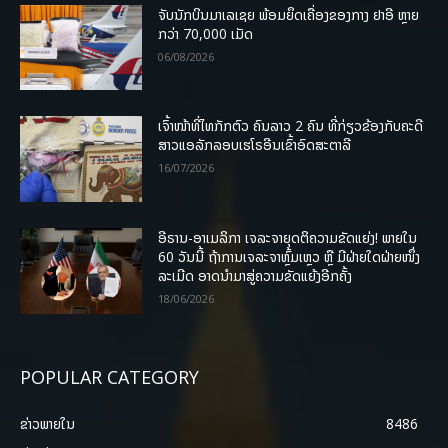
ຈັບນັກບິນມາເລເຊຍ ພ້ອມຍຶດເຄື່ອງຂອງກາງ ຢາອີ ຫຼາຍ
ກວ່າ 70,000 ເມັດ
06/08/2026
ເຈົ້າໜ້າທີ່ໄທກັກຕົວ ຄົນລາວ 2 ຄົນ ທີ່ກ່ຽວຂ້ອງກັບຄະດີ
ສາວແອລັກລອບເຮໂຣອີນເຂົ້າອົດສະຕາລີ
16/07/2026
ອີຣານ-ອາເມລິກາ ເຈລະຈາຍຸດຕິຄວາມຂັດແຍ່ງ! ພາຍໃນ
60 ວັນນີ້ ຖ້າການເຈລະຈາຫຼົ້ມເຫຼວ ຫຼື ມີຝ່າຍໃດຝ່າຍໜຶ່ງ
ລະເມີດ ອາດນໍາມາສູ່ຄວາມຂັດແຍ້ງອີກຄັ້ງ
18/06/2026
POPULAR CATEGORY
ຂ່າວພາຍ​ໃນ
8486