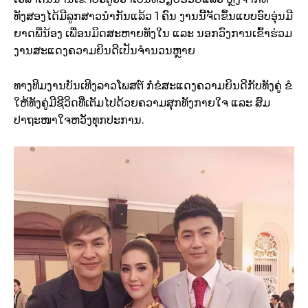
ທັງສອງໄດ້ມີລູກສາວນຳກັນແລ້ວ 1 ຄົນ ງານນີ້ຈັດຂຶ້ນແບບອົບອຸ່ນມີ
ຍາດພີ່ນ້ອງ ເພື່ອນມິດສະຫາຍທັງໃນ ແລະ ນອກວົງການເຂົ້າຮ່ວມ
ງານສະແດງຄວາມຍິນດີເປັນຈຳນວນຫຼາຍ
ທາງທີມງານບັນເທີງລາວໂພສຕ໌ ກໍ່ຂໍສະແດງຄວາມຍິນດີກັບທັງຄູ່ ຂໍ
ໃຫ້ທັງຄູ່ມີຊີວິດທີ່ເຕັມໄປດ້ວຍຄວາມສຸກທັງກາຍໃຈ ແລະ ສົມ
ປາຖະໜາໃຈຫວັງທຸກປະການ.