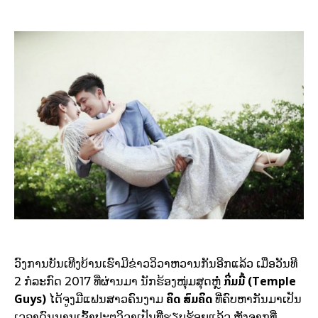
ວົງການບັນເທີງບ້ານເຮົາມີຂ່າວວິວາຫວານກັນອີກແລ້ວ ເມື່ອວັນທີ
ກິ່ມມີ້ (Temple
2 ກໍລະກົດ 2017 ທີ່ຜ່ານມາ ນັກຮ້ອງໜຸ່ມສຸດຫຼໍ່
Guys)
ຄິດ ສົມຄິດ
ໄດ້ຈູງມືແຟນສາວຄົນງາມ
ທີ່ຄົບຫາກັນມາເປັນ
ເວລາດົນນານເຂົ້າປະຕູວິວາເປັນທີ່ຮຽບຮ້ອຍແລ້ວ ຫຼັງຈາກທີ່