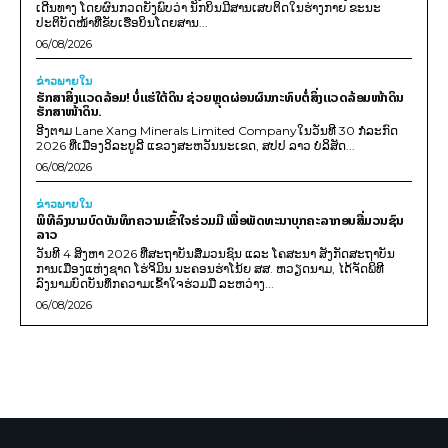
ເດີນທາງ ໂດຍຜົນກວດຍັງພົບວ່າ ນັກບິນມີສານເສບຕິດໃນຮ່າງກາຍ ຂະນະ
ປະຕິບັດໜ້າທີ່ຂັບເຮືອບິນໂດຍສານ...
06/08/2026
ຂ່າວພາຍ​ໃນ
ຮັກສາສິ່ງແວດລ້ອມ! ບໍ່ແຮ່ໃຕ້ດິນ ຊ່ວຍຫຼຸດຜ່ອນຜົນກະທົບຕໍ່ສິ່ງແວດລ້ອມໜ້າດິນ
ຮັກສາໜ້າດິນ.
ອີງຕາມ Lane Xang Minerals Limited Companyໃນວັນທີ 30 ກໍລະກົດ
2026 ທີ່ເມືອງວິລະບູລີ ແຂວງສະຫວັນນະເຂດ, ສປປ ລາວ ບໍລິສັດ...
06/08/2026
ຂ່າວພາຍ​ໃນ
ພິທີລົງນາມບົດບັນທຶກຄວາມເຂົ້າໃຈຮ່ວມມື ເພື່ອພັດທະນາບຸກຄະລາກອນສື່ມວນຊົນ
ລາວ
ວັນທີ 4 ສິງຫາ 2026 ທີ່ສະຖາບັນສື່ມວນຊົນ ແລະ ໂຄສະນາ ສັງກັດສະຖາບັນ
ການເມືອງແຫ່ງຊາດ ໂຮ່ຈິມິນ ນະຄອນຮ່າໂນ້ຍ ສສ. ຫວຽດນາມ, ໄດ້ຈັດພິທີ
ລົງນາມບົດບັນທຶກຄວາມເຂົ້າໃຈຮ່ວມມື ລະຫວ່າງ...
06/08/2026