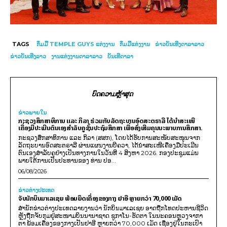
TAGS
ກິ່ມມີ້ TEMPLE GUYS ແຕ່ງງານ
ກິ່ມມີ້ແຕ່ງງານ
ຂ່າວບັນເທີງດາລາລາວ
ຂ່າວບັນເທີງລາວ
ງານແຕ່ງງານດາລາລາວ
ບັນເທີດາລາ
ບົດຄວາມຫຼ້າສຸດ
ຂ່າວພາຍ​ໃນ
ກະຊວງສຶກສາທິການ ແລະ ກິລາ ຮ່ວມກັບລັດຖະບານອົດສະຕຣາລີ ໄດ້ນຳສະເໜີ
ເຄື່ອງມືປະເມີນຕົນເອງສຳລັບຄູຊັ້ນປະຖົມສຶກສາ ເພື່ອສົ່ງເສີມຄຸນນະພາບການສຶກສາ.
ກະຊວງສຶກສາທິການ ແລະ ກິລາ (ສສກ), ໂດຍໄດ້ຮັບການສະໜັບສະໜູນຈາກ
ລັດຖະບານອົດສະຕຣາລີ ຜ່ານແຜນງານບີຄວາ, ໄດ້ນຳສະເໜີເຄື່ອງມືປະເມີນ
ຕົນເອງສຳລັບຄູຢ່າງເປັນທາງການໃນວັນທີ 4 ສິງຫາ 2026. ກອງປະຊຸມແມ່ນ
ພາຍໃຕ້ການເປັນປະທານຂອງ ທ່ານ ປອ...
06/08/2026
ຂ່າວຕ່າງປະເທດ
ຈັບນັກບິນມາເລເຊຍ ພ້ອມຍຶດເຄື່ອງຂອງກາງ ຢາອີ ຫຼາຍກວ່າ 70,000 ເມັດ
ສຳນັກຂ່າວຕ່າງປະເທດລາຍງານວ່າ ນັກບິນມາເລເຊຍ ອາດຖືກໂທດປະຫານຊີວິດ
ຫຼັງຖືກຈັບກຸມຢູ່ສະໜາມບິນນານາຊາດ ຊູກາໂນ-ຮັດຕາ ໃນນະຄອນຫຼວງຈາກາ
ຕາ ພ້ອມເຄື່ອງຂອງກາງເປັນຢາອີ ຫຼາຍກວ່າ 70,000 ເມັດ ເຊື່ອງຢູ່ໃນກະເປົາ