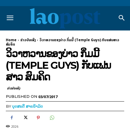
Home
​ຂ່າວບັນເທິງ
ວິວາຫວານຂອງບ່າວ ກິ່ມມີ້ (Temple Guys) ກັບແຟນສາວ
ສົມຄິດ
ວິວາຫວານຂອງບ່າວ ກິ່ມມີ້
(TEMPLE GUYS) ກັບແຟນ
ສາວ ສົມຄິດ
​ຂ່າວບັນເທິງ
03/07/2017
PUBLISHED ON
BY
ບຸດສະດີ ສາຍນ້ຳມັດ
2026