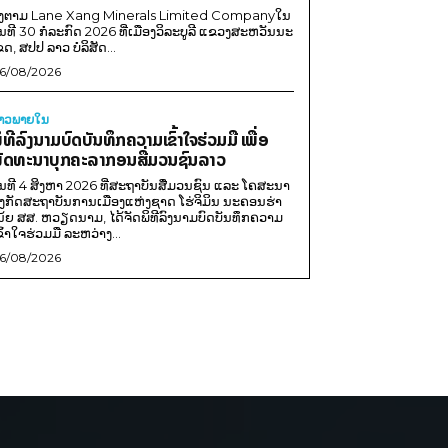
ີງຕາມ Lane Xang Minerals Limited Companyໃນ
ັນທີ 30 ກໍລະກົດ 2026 ທີ່ເມືອງວິລະບູລີ ແຂວງສະຫວັນນະ
ຂດ, ສປປ ລາວ ບໍລິສັດ...
6/08/2026
່າວພາຍ​ໃນ
ິທີລົງນາມບົດບັນທຶກຄວາມເຂົ້າໃຈຮ່ວມມື ເພື່ອ
ັດທະນາບຸກຄະລາກອນສື່ມວນຊົນລາວ
ັນທີ 4 ສິງຫາ 2026 ທີ່ສະຖາບັນສື່ມວນຊົນ ແລະ ໂຄສະນາ
ັງກັດສະຖາບັນການເມືອງແຫ່ງຊາດ ໂຮ່ຈິມິນ ນະຄອນຮ່າ
ນ້ຍ ສສ. ຫວຽດນາມ, ໄດ້ຈັດພິທີລົງນາມບົດບັນທຶກຄວາມ
ຂົ້າໃຈຮ່ວມມື ລະຫວ່າງ...
6/08/2026