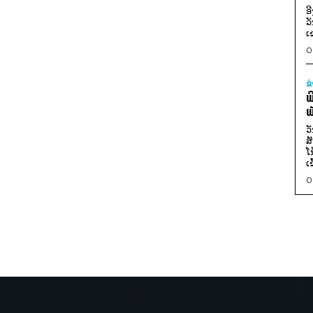
ອ
ວ
ເ
0
ຂ
ພ
ພ
ວ
ສ
ໂ
ເ
0