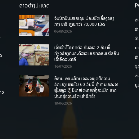
ຂ່າວຕ່າງປະເທດ
P
ຈັບນັກບິນມາເລເຊຍ ພ້ອມຍຶດເຄື່ອງຂອງ
ຂ່
ກາງ ຢາອີ ຫຼາຍກວ່າ 70,000 ເມັດ
ຂ່
06/08/2026
.
ຂ່
ເຈົ້າໜ້າທີ່ໄທກັກຕົວ ຄົນລາວ 2 ຄົນ ທີ່
ນາ
ກ່ຽວຂ້ອງກັບຄະດີສາວແອລັກລອບເຮໂຣອີນ
ຸດ
ຂ່
ເຂົ້າອົດສະຕາລີ
ສຸ
16/07/2026
ຂ່
ອີຣານ-ອາເມລິກາ ເຈລະຈາຍຸດຕິຄວາມ
ຂັດແຍ່ງ! ພາຍໃນ 60 ວັນນີ້ ຖ້າການເຈລະຈາ
ມູ
ື
ຫຼົ້ມເຫຼວ ຫຼື ມີຝ່າຍໃດຝ່າຍໜຶ່ງລະເມີດ ອາດ
ລາວ
ນໍາມາສູ່ຄວາມຂັດແຍ້ງອີກຄັ້ງ
18/06/2026