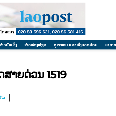
​ຂ່າວບັນເທິງ
​ຂ່າວທ່ອງທ່ຽວ
ສຸຂະພາບ ແລະ ສີ່ງແວດລ້ອມ
ພະຍາກ
ີດສາຍດ່ວນ 1519
ິໄລ