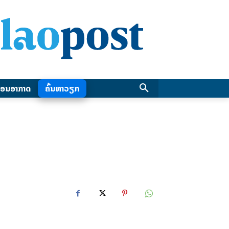
ອນອາກາດ
ຄົ້ນຫາວຽກ