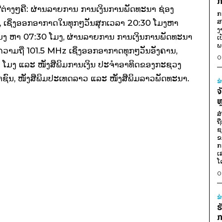
ກ
ື່ຕ່າງໆຄື: ຜ່ານລາຍການ ການເງິນການພັດທະນາ ຊ່ອງ
ກ
ສ
ເຊິ່ງອອກອາກາດໃນທຸກໆວັນສຸກເວລາ 20:30 ໂມງຫາ
ງ
ໂມງ ຫາ 07:30 ໂມງ, ຜ່ານລາຍການ ການເງິນການພັດທະນາ
ເ
ພ
າມຖີ່ 101.5 MHz ເຊິ່ງອອກອາກາດທຸກໆວັນອັງຄານ,
0
0 ໂມງ ແລະ ໜັງສືພິມການເງິນ ປະຈໍາອາທິດຂອງກະຊວງ
ຊາຊົນ, ໜັງສືພິມປະເທດລາວ ແລະ ໜັງສືພິມລາວພັດທະນາ.
ຂ
ຈ
ຫ
ສ
ຖ
ຊ
ຂ
ກ
ເ
ໂ
0
ຂ
ຮ
ກ