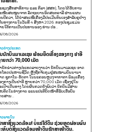
ານສຶກສາ.
ະຊວງສຶກສາທິການ ແລະ ກິລາ (ສສກ), ໂດຍໄດ້ຮັບການ
ະໜັບສະໜູນຈາກ ລັດຖະບານອົດສະຕຣາລີ ຜ່ານແຜນ
ານບີຄວາ, ໄດ້ນຳສະເໜີເຄື່ອງມືປະເມີນຕົນເອງສຳລັບຄູຢ່າງ
ປັນທາງການໃນວັນທີ 4 ສິງຫາ 2026. ກອງປະຊຸມແມ່ນ
າຍໃຕ້ການເປັນປະທານຂອງ ທ່ານ ປອ...
6/08/2026
່າວຕ່າງປະເທດ
ັບນັກບິນມາເລເຊຍ ພ້ອມຍຶດເຄື່ອງຂອງກາງ ຢາອີ
ຼາຍກວ່າ 70,000 ເມັດ
ຳນັກຂ່າວຕ່າງປະເທດລາຍງານວ່າ ນັກບິນມາເລເຊຍ ອາດ
ືກໂທດປະຫານຊີວິດ ຫຼັງຖືກຈັບກຸມຢູ່ສະໜາມບິນນານາ
າດ ຊູກາໂນ-ຮັດຕາ ໃນນະຄອນຫຼວງຈາກາຕາ ພ້ອມເຄື່ອງ
ອງກາງເປັນຢາອີ ຫຼາຍກວ່າ 70,000 ເມັດ ເຊື່ອງຢູ່ໃນ
ະເປົາເດີນທາງ ໂດຍຜົນກວດຍັງພົບວ່າ ນັກບິນມີສານ
ສບຕິດໃນຮ່າງກາຍ ຂະນະປະຕິບັດໜ້າທີ່ຂັບເຮືອບິນ
ດຍສານ...
6/08/2026
່າວພາຍ​ໃນ
ັກສາສິ່ງແວດລ້ອມ! ບໍ່ແຮ່ໃຕ້ດິນ ຊ່ວຍຫຼຸດຜ່ອນຜົນ
ະທົບຕໍ່ສິ່ງແວດລ້ອມໜ້າດິນຮັກສາໜ້າດິນ.