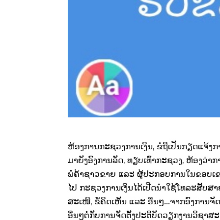
ຫ້ອງການກະຊວງການເງິນ, ຂໍຖືເປັນກຽດແຈ້ງ
ມາຍັງອົງການລັດ, ທຽບເທົ່າກະຊວງ, ຫ້ອງວ່
ພໍ່ຄ້າຊາວຂາຍ ແລະ ຜູ້ປະກອບການໃນຂອບເຂດທົ
ໄປ ກະຊວງການເງິນໄດ້ເປີດນຳໃຊ້ໂທລະສັບສາຍດ
ສະເໜີ, ຂໍ້ຄິດເຫັນ ແລະ ອື່ນໆ…ຈາກອົງການຈັດຕັ
ອື່ນໆຕໍ່ກັບການຈັດຕັ້ງປະຕິບັດວຽກງານວິ