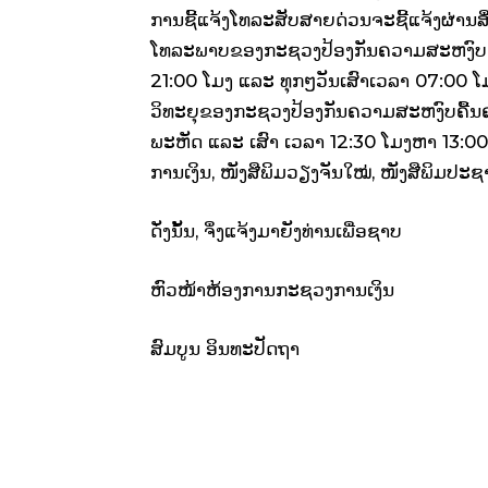
ການຊີ້ແຈ້ງໂທລະສັບສາຍດ່ວນຈະຊີ້ແຈ້ງຜ່ານສ
ໂທລະພາບຂອງກະຊວງປ້ອງກັນຄວາມສະຫງົບ, 
21:00 ໂມງ ແລະ ທຸກໆວັນເສົາເວລາ 07:00 
ວິທະຍຸຂອງກະຊວງປ້ອງກັນຄວາມສະຫງົບຄື້ນຄວ
ພະຫັດ ແລະ ເສົາ ເວລາ 12:30 ໂມງຫາ 13:0
ການເງິນ, ໜັງສືພິມວຽງຈັນໃໝ່, ໜັງສືພິມປະ
ດັ່ງນັ້ນ, ຈຶ່ງແຈ້ງມາຍັງທ່ານເພື່ອຊາບ
ຫົວໜ້າຫ້ອງການກະຊວງການເງິນ
ສົມບູນ ອິນທະປັດຖາ