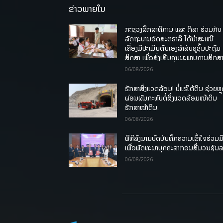
ຂ່າວພາຍໃນ
ກະຊວງສຶກສາທິການ ແລະ ກິລາ ຮ່ວມກັບ
ລັດຖະບານອົດສະຕຣາລີ ໄດ້ນຳສະເໜີ
ເຄື່ອງມືປະເມີນຕົນເອງສຳລັບຄູຊັ້ນປະຖົມ
ສຶກສາ ເພື່ອສົ່ງເສີມຄຸນນະພາບການສຶກສາ
06/08/2026
ຮັກສາສິ່ງແວດລ້ອມ! ບໍ່ແຮ່ໃຕ້ດິນ ຊ່ວຍຫຼ
ຜ່ອນຜົນກະທົບຕໍ່ສິ່ງແວດລ້ອມໜ້າດິນ
ຮັກສາໜ້າດິນ.
06/08/2026
ພິທີລົງນາມບົດບັນທຶກຄວາມເຂົ້າໃຈຮ່ວມມ
ເພື່ອພັດທະນາບຸກຄະລາກອນສື່ມວນຊົນ
06/08/2026