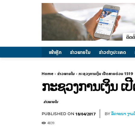
ໜ້າຫຼັກ
ຂ່າວພາຍ​ໃນ
ຂ່າວຕ່າງປະເທດ
Home
ຂ່າວພາຍ​ໃນ
ກະຊວງການເງິນ ເປີດສາຍດ່ວນ 1519
ກະຊວງການເງິນ ເປ
ຂ່າວພາຍ​ໃນ
18/04/2017
PUBLISHED ON
BY
ລິດຈະນາ ງາມວ
4839