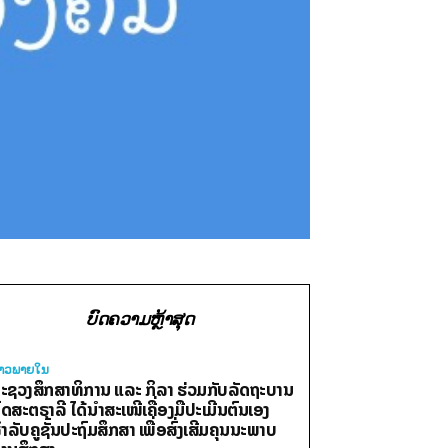
ບົດຄວາມຫຼ້າສຸດ
່າວພາຍ​ໃນ
ະຊວງສຶກສາທິການ ແລະ ກິລາ ຮ່ວມກັບລັດຖະບານ
ົດສະຕຣາລີ ໄດ້ນຳສະເໜີເຄື່ອງມືປະເມີນຕົນເອງ
ຳລັບຄູຊັ້ນປະຖົມສຶກສາ ເພື່ອສົ່ງເສີມຄຸນນະພາບ