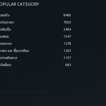
OPULAR CATEGORY
າວພາຍ​ໃນ
8486
າວຕ່າງປະເທດ
7003
າວທ້ອງຖິ່ນ
2484
ນາສາລະ
1547
າວເຫດການ
1278
ຂະພາບ ແລະ ສີ່ງແວດລ້ອມ
1203
າວການພັດທະນາ
1197
ມໄອທີລາວ
683