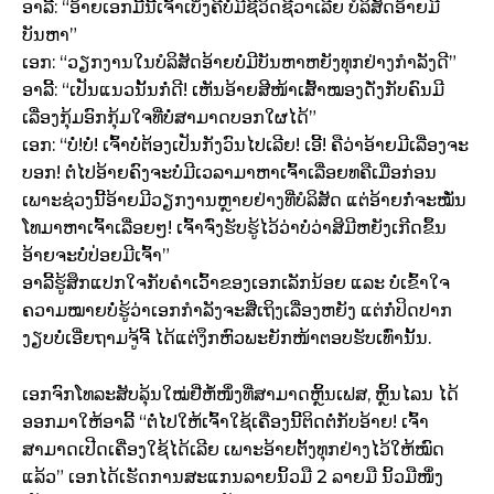
ອາລີ້: “ອ້າຍເອກມື້ນີ້ເຈົ້າເບິ່ງຄືບໍ່ມີຊີວິດຊີວາເລີຍ ບໍລິສັດອ້າຍມີ
ບັນຫາ”
ເອກ: “ວຽກງານໃນບໍລິສັດອ້າຍບໍ່ມີບັນຫາຫຍັງທຸກຢ່າງກຳລັງດີ”
ອາລີ້: “ເປັນແນວນັ້ນກໍ່ດີ! ເຫັນອ້າຍສີໜ້າເສົ້າໝອງດັ່ງກັບຄົນມີ
ເລື່ອງກຸ້ມອົກກຸ້ມໃຈທີ່ບໍ່ສາມາດບອກໃຜໄດ້”
ເອກ: “ບໍ່!ບໍ່! ເຈົ້າບໍ່ຕ້ອງເປັນກັງວົນໄປເລີຍ! ເອີ້! ຄືວ່າອ້າຍມີເລື່ອງຈະ
ບອກ! ຕໍ່ໄປອ້າຍຄົງຈະບໍ່ມີເວລາມາຫາເຈົ້າເລື່ອຍທຄືເມື່ອກ່ອນ
ເພາະຊ່ວງນີ້ອ້າຍມີວຽກງານຫຼາຍຢ່າງທີ່ບໍລິສັດ ແຕ່ອ້າຍກໍ່ຈະໝັ່ນ
ໂທມາຫາເຈົ້າເລື່ອຍໆ! ເຈົ້າຈົ່ງຮັບຮູ້ໄວ້ວ່າບໍ່ວ່າສິມີຫຍັງເກີດຂຶ້ນ
ອ້າຍຈະບໍ່ປ່ອຍມີເຈົ້າ”
ອາລີ້ຮູ້ສຶກແປກໃຈກັບຄຳເວົ້າຂອງເອກເລັກນ້ອຍ ແລະ ບໍ່ເຂົ້າໃຈ
ຄວາມໝາຍບໍ່ຮູ້ວ່າເອກກຳລັງຈະສື່ເຖິງເລື່ອງຫຍັງ ແຕ່ກໍ່ປິດປາກ
ງຽບບໍ່ເອີ່ຍຖາມຈູ້ຈີ້ ໄດ້ແຕ່ງຶກຫົວພະຍັກໜ້າຕອບຮັບເທົ່ານັ້ນ.
ເອກຈົກໂທລະສັບລຸ້ນໃໝ່ຢີ່ຫໍ້ໜຶ່ງທີ່ສາມາດຫຼິ້ນເຟສ, ຫຼິ້ນໄລນ ໄດ້
ອອກມາໃຫ້ອາລີ້ “ຕໍ່ໄປໃຫ້ເຈົ້າໃຊ້ເຄື່ອງນີ້ຕິດຕໍ່ກັບອ້າຍ! ເຈົ້າ
ສາມາດເປີດເຄື່ອງໃຊ້ໄດ້ເລີຍ ເພາະອ້າຍຕັ້ງທຸກຢ່າງໄວ້ໃຫ້ໝົດ
ແລ້ວ” ເອກໄດ້ເຮັດການສະແກນລາຍນິ້ວມື 2 ລາຍມື ນິ້ວມືໜຶ່ງ