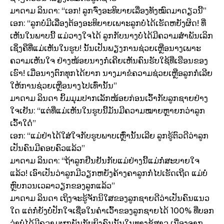
ມາດາມ ລິນດາ: “ເອກ! ລູກຈົ່ງອະທິບາຍເລື່ອງທັງໝົດມາດຽວນີ້”
ເອກ: “ລູກບໍ່ມີເລື່ອງຕ້ອງອະທິບາຍເພາະລູກບໍ່ໄດ້ເຮັດຫຍັງຜິດ! ທີ່
ເຫັນໃນພາບນີ້ ແມ່ວາງໃຈໄດ້ ລູກກັບນາງບໍ່ໄດ້ມີຄວາມສຳພັນເລິກ
ເຊິ່ງຄືທີ່ແມ່ເຫັນໃນຮູບ! ນັ້ນເປັນພຽງການຊ່ວຍເຫຼືອນາງເພາະ
ຄວາມເຫັນໃຈ ຢ່າງໜ້ອຍນາງກໍ່ເຄີຍເຫັນຄົນຮັບໃຊ້ທີ່ເຮືອນຂອງ
ເຮົາ! ເມື່ອນາງຕົກທຸກໄດ້ຍາກ ນາງມາຂໍຄວາມຊ່ວຍເຫຼືອລູກກໍ່ເລີຍ
ໃຫ້ການຊ່ວຍເຫຼືອນາງໄປເທົ່ານັ້ນ”
ມາດາມ ລິນດາ ຍິ້ມມຸມປາກເລັກໜ້ອຍກ່ອນເວົ້າກັບລູກຊາຍຢ່າງ
ໃຈເຢັນ: “ແຕ່ທີ່ແມ່ເຫັນໃນຮູບນີ້ມັນມີຄວາມໝາຍຫຼາຍກວ່າລູກ
ເວົ້າໃດ໋”
ເອກ: “ແມ່ຢ່າໄດ້ໃສ່ໃຈກັບຮູບພາບເຫຼົ່ານັ້ນເລີຍ ລູກຮູ້ຕົວດີວ່າລູກ
ເປັນຄົນມີຄອບຄົວແລ້ວ”
ມາດາມ ລິນດາ: “ຖ້າລູກຢືນຢັນກັບແມ່ຢ່າງນີ້ແມ່ກໍ່ສະບາຍໃຈ
ແລ້ວ! ເອົາເປັນວ່າລູກມີວຽກຫຍັງຄ້າງຄາລູກກໍ່ໄປເຮັດເຖີດ ແມ່ບໍ່
ຫຼົບກວນເວລາວຽກຂອງລູກແລ້ວ”
ມາດາມ ລິນດາ ເຖິງຈະຮູ້ຈັກນິໃສຂອງລູກຊາຍດີວ່າເປັນຄົນແນວ
ໃດ ແຕ່ກໍ່ຍັງບໍ່ປັກໃຈເຊື່ອໃນຄຳເວົ້າຂອງລູກຊາຍໄດ້ 100% ທີ່ບອກ
ວ່າບໍ່ໄດ້ມີຄວາມຜູກພັນກັບຍິງຄົນນັ້ນໃນທາງຊູ້ສາວ ເນື່ອງຈາກ