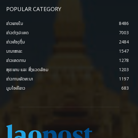
POPULAR CATEGORY
ຂ່າວພາຍ​ໃນ
8486
ຂ່າວຕ່າງປະເທດ
7003
ຂ່າວທ້ອງຖິ່ນ
2484
ນານາສາລະ
1547
ຂ່າວເຫດການ
1278
ສຸຂະພາບ ແລະ ສີ່ງແວດລ້ອມ
1203
ຂ່າວການພັດທະນາ
1197
ມູມໄອທີລາວ
683