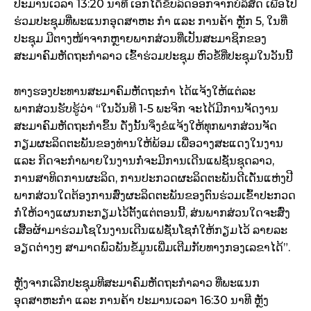
ປະມານເວລາ 13:20 ນາທີ ເອກໄດ້ຂັບລົດອອກຈາກບໍລິສັດ ເພືອໄປ
ຮ່ວມປະຊຸມທີ່ພະແນກອຸດສາຫະ ກຳ ແລະ ການຄ້າ ຫຼັກ 5, ໃນທີ່
ປະຊຸມ ມີຕາງໜ້າຈາກຫຼາຍພາກສ່ວນທີ່ເປັນສະມາຊິກຂອງ
ສະມາຄົມຫັດຖະກຳລາວ ເຂົ້າຮ່ວມປະຊຸມ ຫົວຂໍ້ທີ່ປະຊຸມໃນວັນນີ້
ທາງຮອງປະທານສະມາຄົມຫັດຖະກຳ ໄດ້ແຈ້ງໃຫ້ແຕ່ລະ
ພາກສ່ວນຮັບຮູ້ວ່າ “ໃນວັນທີ 1-5 ພະຈິກ ຈະໄດ້ມີການຈັດງານ
ສະມາຄົມຫັດຖະກຳຂຶ້ນ ດັ່ງນັ້ນຈິ່ງຂໍແຈ້ງໃຫ້ທຸກພາກສ່ວນຈັດ
ກຽມຜະລິດຕະພັນຂອງທ່ານໃຫ້ພ້ອມ ເພື່ອວາງສະແດງໃນງານ
ແລະ ກິດຈະກຳພາຍໃນງານກໍ່ຈະມີການເດີນແຟຊັ່ນຊຸດລາວ,
ການສາທິດການຜະລິດ, ການປະກວດຜະລິດຕະພັນດີເດັ່ນແຫ່ງປີ
ພາກສ່ວນໃດຕ້ອງການສົ່ງຜະລິດຕະພັນຂອງຕົນຮ່ວມເຂົ້າປະກວດ
ກໍ່ໃຫ້ວາງແຜນກະກຽມໄວ້ຕັ້ງແຕ່ຕອນນີ້, ສ່ນພາກສ່ວນໃດຈະສົ່ງ
ເສື້ອຜ້າມາຮ່ວມໂຊໃນງານເດີນແຟຊັ່ນໂຊກໍ່ໃຫ້ກຽມໄວ້ ລາຍລະ
ອຽດຕ່າງໆ ສາມາດພົວພັນຂໍ້ມູນເພີ່ມເຕີມກັບທາງກອງເລຂາໄດ້”.
ຫຼັງຈາກເລີກປະຊຸມທີສະມາຄົມຫັດຖະກຳລາວ ທີ່ພະແນກ
ອຸດສາຫະກຳ ແລະ ການຄ້າ ປະມານເວລາ 16:30 ນາທີ ຫຼັງ