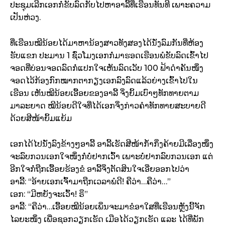
ປະຊຸມເລີກເອກກໍ່ຂັບລົດກັບໄປຫາອາລີ້ທີ່ເຮືອນທັນທີ ເພາະຄວາມ
ເປັນຫ່ວງ.
ທີ່ເຮືອນໝີນ້ອຍໄດ້ມາຫານ້ອງສາວທັງສອງໄດ້ນັ່ງລົມກັນທີ່ຫ້ອງ
ຮັບແຂກ ປະມານ 1 ຊົ່ວໂມງເອກກໍ່ມາຮອດເຮືອນພໍຂັບລົດເຂົ້າໄປ
ຈອດທີ່ບ່ອນຈອດລົດກໍ່ແປກໃຈເຫັນລົດເວັບ 100 ຟ້າດຳຄັນໜຶ່ງ
ຈອດໄວ້ກ້ອງກົກໝາກຕາກຽງເອກລົງລົດແລ້ວຍ່າງເຂົ້າໄປໃນ
ເຮືອນ ເຫັນໝີນ້ອຍເອື້ອຍຂອງອາລີ້ ຈິ່ງຍິ້ມເບົາໆທັກທາຍຕາມ
ມາລະຍາດ ໝີນ້ອຍດີໃຈທີ່ໄດ້ເອກຈິ່ງກ່າວຄຳທັກທາຍສະບາຍດີ
ດ້ວຍສີໜ້າຍິ້ມແຍ້ມ
ເອກໄດ້ໄປນັ່ງລົງຂ້າງໆອາລີ້ ອາລີ້ເຮັດສີໜ້າກ້ຳກິ່ງຄ້າຍມີເລື່ອງໜຶ່ງ
ຈະລົບກວນເອກໃຈໜຶ່ງກໍ່ບໍ່ຢາກເວົ້າ ເພາະບໍ່ຢາກລົບກວນເອກ ແຕ່
ອີກໃຈກໍ່ຖືກເອື້ອຍຮ້ອງຂໍ ອາລີ້ຈິ່ງຕັດສິນໃຈເອີ່ຍອອກໄປວ່າ
ອາລີ້: “ອ້າຍເອກເຈົ້າມາຖືກເວລາພໍດີ! ຄືວ່າ…ຄືວ່າ…”
ເອກ: “ມີຫຍັງຈະເວົ້າ! ຣຶ”
ອາລີ້: “ຄືວ່າ…ເອື້ອຍໝີນ້ອຍເພິ່ນຈະມາຂໍອາໃສທີ່ເຮືອນຫຼັງນີ້ຈັກ
ໄລຍະໜຶ່ງ ເພື່ອຊອກວຽກເຮັດ ເມືອໄດ້ວຽກເຮັດ ແລະ ໄດ້ທີ່ພັກ