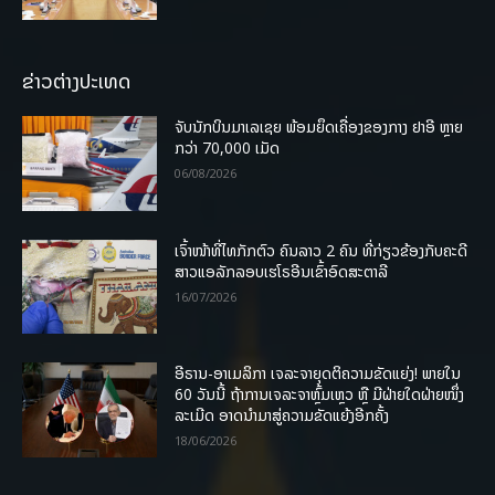
ຂ່າວຕ່າງປະເທດ
ຈັບນັກບິນມາເລເຊຍ ພ້ອມຍຶດເຄື່ອງຂອງກາງ ຢາອີ ຫຼາຍ
ກວ່າ 70,000 ເມັດ
06/08/2026
ເຈົ້າໜ້າທີ່ໄທກັກຕົວ ຄົນລາວ 2 ຄົນ ທີ່ກ່ຽວຂ້ອງກັບຄະດີ
ສາວແອລັກລອບເຮໂຣອີນເຂົ້າອົດສະຕາລີ
16/07/2026
ອີຣານ-ອາເມລິກາ ເຈລະຈາຍຸດຕິຄວາມຂັດແຍ່ງ! ພາຍໃນ
60 ວັນນີ້ ຖ້າການເຈລະຈາຫຼົ້ມເຫຼວ ຫຼື ມີຝ່າຍໃດຝ່າຍໜຶ່ງ
ລະເມີດ ອາດນໍາມາສູ່ຄວາມຂັດແຍ້ງອີກຄັ້ງ
18/06/2026