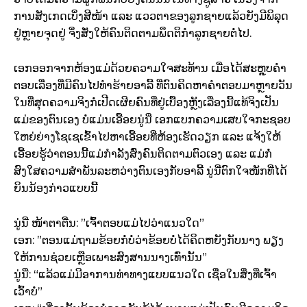
ການສັງເກດເບິ່ງສີໜ້າ ແລະ ແວວຕາຂອງລູກຊາຍແລ້ວຍັງມີພິລຸດ
ຢູ່ຫຼາຍຈຸດຢູ່ ຈິ່ງສັ່ງໃຫ້ຄົນຕິດຕາມພຶດຕິກຳລູກຊາຍຕໍ່ໄປ.
ເອກອອກຈາກຫ້ອງແມ່ດ້ວຍຄວາມໃຈສະທ້ານ ເມື່ອໄດ້ສະຫຼຸບຄຳ
ຕອບເລື່ອງທີ່ມີຄົນໄປທຳຮ້າຍອາລີ້ ທີ່ຕົນຄິດຫາຄຳຕອບມາຫຼາຍວັນ
ໃນທີ່ສຸດຄວາມຈິງກໍ່ເປີດເຜີຍຄົນທີ່ຢູ່ເບື້ອງຫຼັງເລື່ອງນີ້ແທ້ຈິງເປັນ
ແມ່ຂອງຕົນເອງ ບໍ່ແມ່ນເອື້ອຍນູ່ນີ່ ເອກແບກຄວາມເສບໃຈກະຊອບ
ໃຫຍ່ຍ່າງໂຊເຊເຂົ້າໄປຫາເອື້ອຍທີ່ຫ້ອງເຮັດວຽກ ແລະ ແຈ້ງໃຫ້
ເອື້ອຍຮູ້ວ່າຕອນນີ້ແມ່ກຳລັງສົ່ງຄົນຕິດຕາມຕົວເອງ ແລະ ແມ່ກໍ່
ສົງໃສຄວາມສຳພັນລະຫວ່າງຕົນເອງກັບອາລີ້ ນູ່ນີ່ຕົກໃຈໜັກທີ່ໄດ້
ຍິນນ້ອງກ່າວແບບນີ້
ນູ່ນີ່ ໜ້າຕາຕື່ນ:​ ”ເຈົ້າຕອບແມ່ໄປວ່າແນວໃດ”
ເອກ:​ ”ຕອນແມ່ຖາມຂ້ອຍກໍ່ບໍ່ວ່າຂ້ອຍບໍ່ໄດ້ຄິດຫຍັງກັບນາງ ພຽງ
ໃຫ້ການຊ່ວຍເຫຼືອເພາະສົງສານນາງເທົ່ານັ້ນ”
ນູ່ນີ່: “ແລ້ວແມ່ມີອາການທ່າທາງແບບແນວໃດ ເຊື່ອໃນສິ່ງທີ່ເຈົ້າ
ເວົ້າບໍ່”