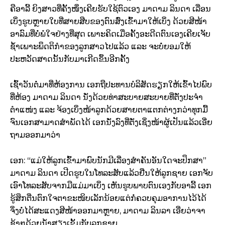
ຄືອາລີ້ ຍິງສາວທີ່ຄັ້ງໜຶ່ງເຄີຍຮັບໃຊ້ຕົວເອງ ມາດາມ ລິນດາ ເລື່ອນ
ເບິ່ງຮູບຫຼາຍໃບທີ່ສາຍສືບຂອງຕົນສົ່ງເຂົ້າມາໃຫ້ເບິ່ງ ດ້ວຍສີໜ້າ
ອາລົມທີ່ບໍ່ພໍໃຈຢ່າງທີ່ສຸດ ເພາະຄິດເມື່ອຄັ້ງອະດີດຕົນເອງເຄີຍເຈັບ
ຊ້ຳເພາະພຶດຕິກຳຂອງລູກສາວໄປແລ້ວ ແລະ ຈະບໍ່ຍອມໃຫ້
ປະຫວັດສາດນັ້ນກັບມາເກີດຂຶ້ນອີກຄັ້ງ
ເຊົ້າວັນຕໍ່ມາທີ່ຫ້ອງການ ເອກຖືປະທານບໍລິສັດຮຽກໃຫ້ເຂົ້າໄປພົບ
ທີ່ຫ້ອງ ມາດາມ ລິນດາ ນັ່ງດ້ວຍທ່າສະບາຍສະບາຍທີ່ຕັ່ງປະຈຳ
ຕຳແໜ່ງ ແລະ ຈ້ອງເບິ່ງໜ້າລູກດ້ວຍສາຍຕາແຕກຕ່າງກວ່າທຸກມື້
ຈົນເອກສາມາດສຳພັດໄດ້ ເອກນັ່ງລົງທີ່ຕັ່ງເຊິ່ງໜ້າຜູ້ເປັນແລ້ວເອີ່ຍ
ຖາມອອກມາວ່າ
ເອກ: “ແມ່ໃຫ້ລູກເຂົ້າມາພົບນັກມີເລື່ອງສຳຄັນອັນໃດຈະປຶກສາ”
ມາດາມ ລິນດາ ເປີດຮູບໃນໂທລະສັບແລ້ວຢື່ນໃຫ້ລູກຊາຍ ເອກຈັບ
ເອົາໂທລະສັບຈາກມືແມ່ມາເບິ່ງ ເຫັນຮູບພາບຕົນເອງກັບອາລີ້ ເອກ
ຮູ້ສຶກຕື່ນຕົກໃຈຕາຂະໜິບເລັກນ້ອຍແຕ່ກໍ່ຄວບຄຸມອາການໄວ້ໄດ້
ຈິ່ງບໍ່ໄດ້ສະແດງສີໜ້າອອກມາຫຼາຍ, ມາດາມ ລິນລາ ເອີ່ຍວ່າຈາ
ຊ້າໆດ້ວຍນໍ້າສຽງເຂັ້ມກັບລູກຊາຍ