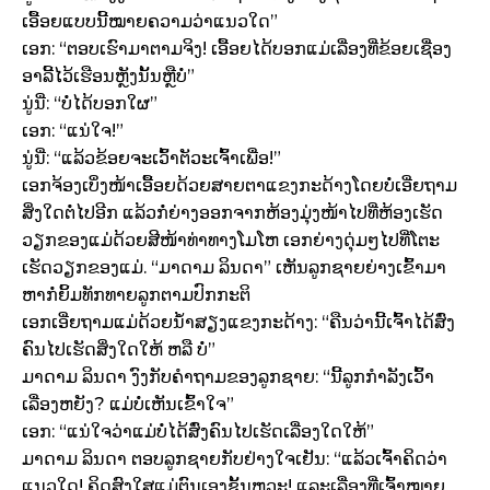
ເອື້ອຍແບບນີ້ໝາຍຄວາມວ່າແນວໃດ”
ເອກ: “ຕອບເຮົາມາຕາມຈິງ! ເອື້ອຍໄດ້ບອກແມ່ເລື່ອງທີ່ຂ້ອຍເຊື່ອງ
ອາລີ້ໄວ້ເຮືອນຫຼັງນັ້ນຫຼືບໍ່”
ນູ່ນີ່: “ບໍ່ໄດ້ບອກໃຜ”
ເອກ: “ແນ່ໃຈ!”
ນູ່ນີ່: “ແລ້ວຂ້ອຍຈະເວົ້າຕັວະເຈົ້າເພື່ອ!”
ເອກຈ້ອງເບິ່ງໜ້າເອື້ອຍດ້ວຍສາຍຕາແຂງກະດ້າງໂດຍບໍ່ເອີ່ຍຖາມ
ສິ່ງໃດຕໍ່ໄປອີກ ແລ້ວກໍ່ຍ່າງອອກຈາກຫ້ອງມຸ່ງໜ້າໄປທີ່ຫ້ອງເຮັດ
ວຽກຂອງແມ່ດ້ວຍສີໜ້າທ່າທາງໂມໂຫ ເອກຍ່າງດຸ່ມໆໄປທີ່ໂຕະ
ເຮັດວຽກຂອງແມ່. “ມາດາມ ລິນດາ” ເຫັນລູກຊາຍຍ່າງເຂົ້າມາ
ຫາກໍ່ຍິ້ມທັກທາຍລູກຕາມປົກກະຕິ
ເອກເອີ່ຍຖາມແມ່ດ້ວຍນ້ຳສຽງແຂງກະດ້າງ: “ຄືນວ່ານີ້ເຈົ້າໄດ້ສົ່ງ
ຄົນໄປເຮັດສິ່ງໃດໃຫ້ ຫລື ບໍ່”
ມາດາມ ລິນດາ ງົງກັບຄຳຖາມຂອງລູກຊາຍ: “ນີ້ລູກກຳລັງເວົ້າ
ເລື່ອງຫຍັງ? ແມ່ບໍ່ເຫັນເຂົ້າໃຈ”
ເອກ: “ແນ່ໃຈວ່າແມ່ບໍ່ໄດ້ສົ່ງຄົນໄປເຮັດເລື່ອງໃດໃຫ້”
ມາດາມ ລິນດາ ຕອບລູກຊາຍກັບຢ່າງໃຈເຢັນ: “ແລ້ວເຈົ້າຄິດວ່າ
ແນວໃດ! ຄິດສົງໃສແມ່ຕົນເອງຊັ້ນຫວະ! ແລະເລື່ອງທີ່ເຈົ້າໝາຍ