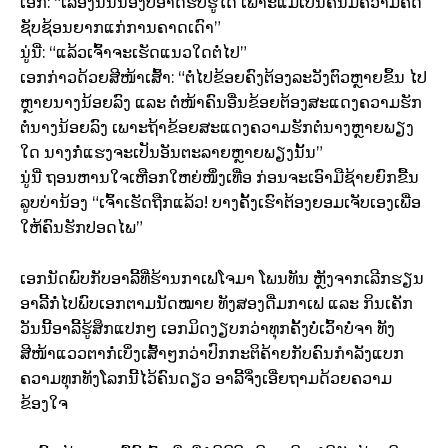
ເອກ:​ “ເລື່ອງນັ້ນນ້ອງບໍ່ອາດຮັບຮູ້ໄດ້ ເພາະແມ່ເປັນຄົນມີຄວາມຄິດ
ຊັບຊ້ອນຍາກແກ່ການຄາດເດົາ”
ນູ່ນີ່: “ແລ້ວເຈົ້າຈະເຮັດແນວໃດຕໍ່ໄປ”
ເອກກ່າວດ້ວຍສີໜ້າເສົ້າ: “ຕໍ່ໄປຂ້ອຍຄົງຕ້ອງລະວັງຕົວຫຼາຍຂຶ້ນ ໄປ
ຫຼາຍນາງນ້ອຍລົງ ແລະ ຕໍ່ໜ້າຄົນອື່ນຂ້ອຍຕ້ອງສະແດງຄວາມຮັກ
ຕໍ່ນາງນ້ອຍລົງ ເພາະຖ້າຂ້ອຍສະແດງຄວາມຮັກຕໍ່ນາງຫຼາຍພຽງ
ໃດ ນາງກໍ່ແຮງຈະເປັນອັນຕະລາຍຫຼາຍພຽງນັ້ນ”
ນູ່ນີ່ ຖອນຫານໃຈເຫືອກໃຫຍ່ໜຶ່ງເທື່ອ ກ່ອນຈະເອົາມືຊ້າຍຍົກຂື້ນ
ລູບບ່ານ້ອງ “ເຈົ້າເຮັດຖືກແລ້ວ! ບາງຄັ້ງເຮົາຕ້ອງຍອມເຈັບເອງເພື່ອ
ໃຫ້ຄົນຮັກປອດໄພ”
ເອກນັດພົບກັບອາລີ້ທີ່ຮ້ານກາເຟໂຈມາ ໂພນທັນ ຫຼັງຈາກເລີກຮຽນ
ອາລີ້ກໍ່ໄປພົບເອກຕາມນັດໝາຍ ທັງສອງດື່ມກາເຟ ແລະ ກິນເຄັກ
ວັນນີ້ອາລີ້ຮູ້ສຶກແປກໆ ເອກມິດງຽບກວ່າທຸກຄັ້ງບໍ່ເວົ້າບໍ່ຈາ ທັງ
ສີໜ້າແວວຕາກໍ່ເບິ່ງເສົ້າໆກວ່າປົກກະຕິຄ້າຍກັບຄົນກຳລັງແບກ
ຄວາມທຸກທັງໂລກນີ້ໄວ້ຄົນດຽວ ອາລີ້ຈິ່ງເອີ່ຍຖາມດ້ວຍຄວາມ
ຂ້ອງໃຈ