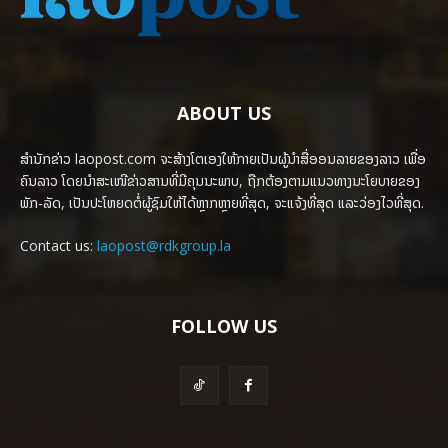
ABOUT US
ສຳນັກຂ່າວ laopost.com ຈະສ້າງໂຕເອງໃຫ້ກາຍເປັນຜູ້ນຳສື່ອອນລາຍຂອງລາວ ເພື່ອ
ຄົນລາວ ໂດຍນຳສະເໜີຂ່າວສານທີ່ມີຄຸນນະພາບ, ຖືກຕ້ອງຕາມແນວທາງນະໂຍບາຍຂອງ
ພັກ-ລັດ, ເປັນປະໂຫຍດຕໍ່ຜູ້ຊົມໃຫ້ໄດ້ຫຼາກຫຼາຍທີ່ສຸດ, ຈະແຈ້ງທີ່ສຸດ ແລະວ່ອງໄວທີ່ສຸດ.
Contact us:
laopost@rdkgroup.la
FOLLOW US