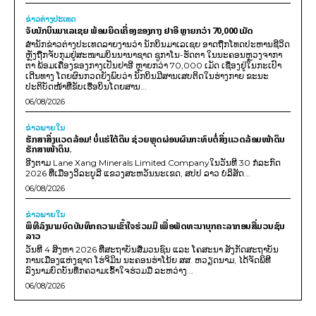
ຂ່າວຕ່າງປະເທດ
ຈັບນັກບິນມາເລເຊຍ ພ້ອມຍຶດເຄື່ອງຂອງກາງ ຢາອີ ຫຼາຍກວ່າ 70,000 ເມັດ
ສຳນັກຂ່າວຕ່າງປະເທດລາຍງານວ່າ ນັກບິນມາເລເຊຍ ອາດຖືກໂທດປະຫານຊີວິດ
ຫຼັງຖືກຈັບກຸມຢູ່ສະໜາມບິນນານາຊາດ ຊູກາໂນ-ຮັດຕາ ໃນນະຄອນຫຼວງຈາກາ
ຕາ ພ້ອມເຄື່ອງຂອງກາງເປັນຢາອີ ຫຼາຍກວ່າ 70,000 ເມັດ ເຊື່ອງຢູ່ໃນກະເປົາ
ເດີນທາງ ໂດຍຜົນກວດຍັງພົບວ່າ ນັກບິນມີສານເສບຕິດໃນຮ່າງກາຍ ຂະນະ
ປະຕິບັດໜ້າທີ່ຂັບເຮືອບິນໂດຍສານ...
06/08/2026
ຂ່າວພາຍ​ໃນ
ຮັກສາສິ່ງແວດລ້ອມ! ບໍ່ແຮ່ໃຕ້ດິນ ຊ່ວຍຫຼຸດຜ່ອນຜົນກະທົບຕໍ່ສິ່ງແວດລ້ອມໜ້າດິນ
ຮັກສາໜ້າດິນ.
ອີງຕາມ Lane Xang Minerals Limited Companyໃນວັນທີ 30 ກໍລະກົດ
2026 ທີ່ເມືອງວິລະບູລີ ແຂວງສະຫວັນນະເຂດ, ສປປ ລາວ ບໍລິສັດ...
06/08/2026
ຂ່າວພາຍ​ໃນ
ພິທີລົງນາມບົດບັນທຶກຄວາມເຂົ້າໃຈຮ່ວມມື ເພື່ອພັດທະນາບຸກຄະລາກອນສື່ມວນຊົນ
ລາວ
ວັນທີ 4 ສິງຫາ 2026 ທີ່ສະຖາບັນສື່ມວນຊົນ ແລະ ໂຄສະນາ ສັງກັດສະຖາບັນ
ການເມືອງແຫ່ງຊາດ ໂຮ່ຈິມິນ ນະຄອນຮ່າໂນ້ຍ ສສ. ຫວຽດນາມ, ໄດ້ຈັດພິທີ
ລົງນາມບົດບັນທຶກຄວາມເຂົ້າໃຈຮ່ວມມື ລະຫວ່າງ...
06/08/2026