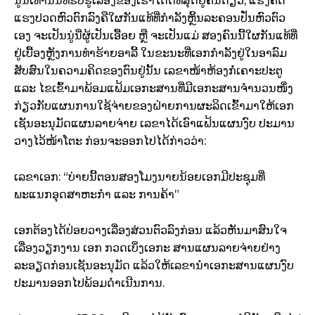
ນູ່ນີ່ເທົ່ານັ້ນທີ່ຮັບຮູ້ເລື່ອງຂອງເຮົາໄດ້ດີທີ່ສຸດຢູ່ຄົນດຽວ, ແຮງຄິດ
ແຮງປວດຫົວຕົກລົງຄືໃຜກັນແທ້ທີ່ກຳລັງຫຼິ້ນລະຄອນປັ່ນຫົວຕົວ
ເອງ ຈະເປັນນູ່ນີ່ຜູ້ເປັນເອື້ອຍ ຫຼື ຈະເປັນແມ່ ສອງຄົນນີ້ໃຜກັນແທ້ທີ່
ຢູ່ເບື້ອງຫຼັງການທຳຮ້າຍອາລີ້ ໃນຂະນະທີ່ເອກກຳລັງຢູ່ໃນອາລົມ
ສັບສົນໃນຄວາມຄິດຂອງຕົນຢູ່ນັ້ນ ເລຂາໜ້າຫ້ອງກໍ່ເຄາະປະຕູ
ແລະ ໄຂເຂົ້າມາພ້ອມແຟ້ມເອກະສານທີ່ມີເອກະສານຈຳນວນໜຶ່ງ
ກ່ຽວກັບແຜນການໃຊ້ຈ່າຍຂອງຝ່າຍການຜະລິດເຂົ້າມາໃຫ້ເອກ
ເຊັນອະນຸມັດແຜນລາຍຈ່າຍ ເລຂາໄດ້ເອົາແຟ້ນແຜນງົບ ປະມານ
ວາງໄວ້ໜ້າໂຕະ ກ່ອນຈະອອກໄປໄດ້ກ່າວວ່າ:
ເລຂາເອກ: “ບ່າຍນີ້ຕອນສອງໂມງນາຍນ້ອຍເອກມີປະຊຸມທີ່
ພະແນກອຸດສາຫະກຳ ແລະ ການຄ້າ”
ເອກຕ້ອງໄດ້ປ່ອຍວາງເລື່ອງສ່ວນຕົວລົງກ່ອນ ແລ້ວຫັນມາສົນໃຈ
ເລື່ອງວຽກງານ ເອກ ກວດເບິ່ງເອກະ ສານແຜນລາຍຈ່າຍຢ່າງ
ລະອຽດກ່ອນເຊັນອະນຸມັດ ແລ້ວໃຫ້ເລຂານຳເອກະສານແຜນງົບ
ປະມານອອກໄປພ້ອມດຳເນີນການ.