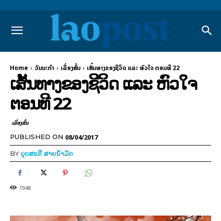
Home
ວັນນະກຳ
ເລື່ອງສັ້ນ
ເສັ້ນທາງຂອງຊີວິດ ແລະ ຫົວໃຈ ຕອນທີ 22
ເສັ້ນທາງຂອງຊີວິດ ແລະ ຫົວໃຈ
ຕອນທີ 22
ເລື່ອງສັ້ນ
08/04/2017
PUBLISHED ON
BY
ບຸດສະດີ ສາຍນ້ຳມັດ
1948