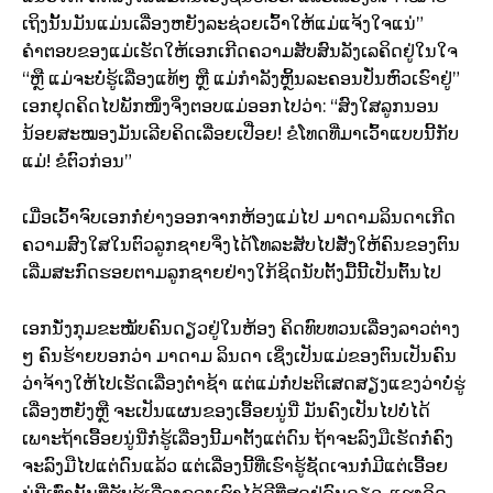
ເຖິງນັ້ນມັນແມ່ນເລື່ອງຫຍັງລະຊ່ວຍເວົ້າໃຫ້ແມ່ແຈ້ງໃຈແນ່”
ຄຳຕອບຂອງແມ່ເຮັດໃຫ້ເອກເກີດຄວາມສັບສົນລັງເລຄິດຢູ່ໃນໃຈ
“ຫຼື ແມ່ຈະບໍ່ຮູ້ເລື່ອງແທ້ໆ ຫຼື ແມ່ກຳລັງຫຼິ້ນລະຄອນປັ່ນຫົວເຮົາຢູ່”
ເອກຢຸດຄິດໄປພັກໜຶ່ງຈິ່ງຕອບແມ່ອອກໄປວ່າ: “ສົງໃສລູກນອນ
ນ້ອຍສະໝອງມັນເລີຍຄິດເລື່ອຍເປື່ອຍ! ຂໍໂທດທີ່ມາເວົ້າແບບນີ້ກັບ
ແມ່! ຂໍຕົວກ່ອນ”
ເມື່ອເວົ້າຈົບເອກກໍ່ຍ່າງອອກຈາກຫ້ອງແມ່ໄປ ມາດາມລິນດາເກີດ
ຄວາມສົງໃສໃນຕົວລູກຊາຍຈິ່ງໄດ້ໂທລະສັບໄປສັ່ງໃຫ້ຄົນຂອງຕົນ
ເລີ່ມສະກົດຮອຍຕາມລູກຊາຍຢ່າງໃກ້ຊິດນັບຕັ້ງມື້ນີ້ເປັນຕົ້ນໄປ
ເອກນັ່ງກຸມຂະໝັບຄົນດຽວຢູ່ໃນຫ້ອງ ຄິດທົບທວນເລື່ອງລາວຕ່າງ
ໆ ຄົນຮ້າຍບອກວ່າ ມາດາມ ລິນດາ ເຊິ່ງເປັນແມ່ຂອງຕົນເປັນຄົນ
ວ່າຈ້າງໃຫ້ໄປເຮັດເລື່ອງຕ່ຳຊ້າ ແຕ່ແມ່ກໍ່ປະຕິເສດສຽງແຂງວ່າບໍ່ຮູ່
ເລື່ອງຫຍັງຫຼື ຈະເປັນແຜນຂອງເອື້ອຍນູ່ນີ່ ມັນຄົງເປັນໄປບໍ່ໄດ້
ເພາະຖ້າເອື້ອຍນູ່ນີ່ກໍ່ຮູ້ເລື່ອງນີ້ມາຕັ້ງແຕ່ດົນ ຖ້າຈະລົງມືເຮັດກໍ່ຄົງ
ຈະລົງມືໄປແຕ່ດົນແລ້ວ ແຕ່ເລື່ອງນີ້ທີ່ເຮົາຮູ້ຊັດເຈນກໍ່ມີແຕ່ເອື້ອຍ