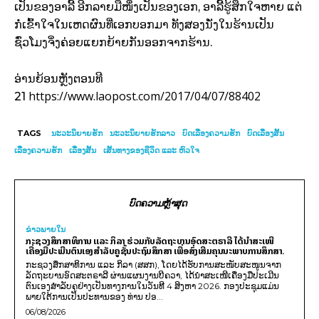
ເປັນຂອງອາລີ້ ອີກລາຍມືໜຶ່ງເປັນຂອງເອກ, ອາລີ້ຮູ້ສຶກໃຈຫາຍ ແຕ່
ກໍ່ເຂົ້າໃຈໃນເຫດຜົນທີ່ເອກບອກມາ ທັງສອງນັ່ງໃນຮ້ານເປັນ
ຊົ່ວໂມງຈິ່ງຄ່ອຍແຍກຍ້າຍກັນອອກຈາກຮ້ານ.
ອ່ານຍ້ອນຫຼັງຕອນທີ
https://www.laopost.com/2017/04/07/88402
21
TAGS
ນະວະນິຍາຍຮັກ
ນະວະນິຍາຍຮັກລາວ
ບົດເລື່ອງຄວາມຮັກ
ບົດເລື່ອງສັ້ນ
ເລື່ອງຄວາມຮັກ
ເລື່ອງສັ້ນ
ເສັ້ນທາງຂອງຊີວິດ ແລະ ຫົວໃຈ
ບົດຄວາມຫຼ້າສຸດ
ຂ່າວພາຍ​ໃນ
ກະຊວງສຶກສາທິການ ແລະ ກິລາ ຮ່ວມກັບລັດຖະບານອົດສະຕຣາລີ ໄດ້ນຳສະເໜີ
ເຄື່ອງມືປະເມີນຕົນເອງສຳລັບຄູຊັ້ນປະຖົມສຶກສາ ເພື່ອສົ່ງເສີມຄຸນນະພາບການສຶກສາ.
ກະຊວງສຶກສາທິການ ແລະ ກິລາ (ສສກ), ໂດຍໄດ້ຮັບການສະໜັບສະໜູນຈາກ
ລັດຖະບານອົດສະຕຣາລີ ຜ່ານແຜນງານບີຄວາ, ໄດ້ນຳສະເໜີເຄື່ອງມືປະເມີນ
ຕົນເອງສຳລັບຄູຢ່າງເປັນທາງການໃນວັນທີ 4 ສິງຫາ 2026. ກອງປະຊຸມແມ່ນ
ພາຍໃຕ້ການເປັນປະທານຂອງ ທ່ານ ປອ...
06/08/2026