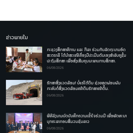
ຂ່າວພາຍໃນ
ກະຊວງສຶກສາທິການ ແລະ ກິລາ ຮ່ວມກັບລັດຖະບານອົດ
ສະຕຣາລີ ໄດ້ນຳສະເໜີເຄື່ອງມືປະເມີນຕົນເອງສຳລັບຄູຊັ້ນ
ປະຖົມສຶກສາ ເພື່ອສົ່ງເສີມຄຸນນະພາບການສຶກສາ.
06/08/2026
ຮັກສາສິ່ງແວດລ້ອມ! ບໍ່ແຮ່ໃຕ້ດິນ ຊ່ວຍຫຼຸດຜ່ອນຜົນ
ກະທົບຕໍ່ສິ່ງແວດລ້ອມໜ້າດິນຮັກສາໜ້າດິນ.
06/08/2026
ພິທີລົງນາມບົດບັນທຶກຄວາມເຂົ້າໃຈຮ່ວມມື ເພື່ອພັດທະນາ
ບຸກຄະລາກອນສື່ມວນຊົນລາວ
06/08/2026