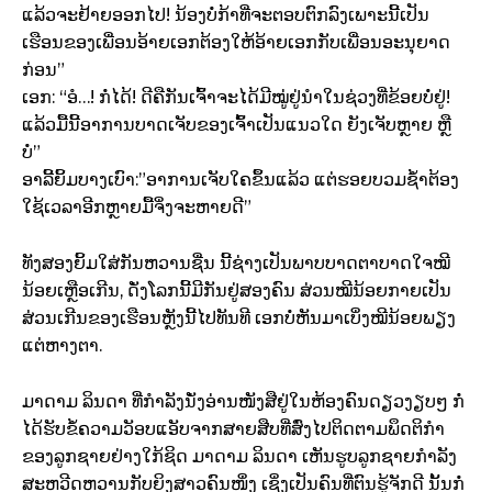
ແລ້ວຈະຢ້າຍອອກໄປ! ນ້ອງບໍ່ກ້າທີ່ຈະຕອບຕົກລົງເພາະນີ້ເປັນ
ເຮືອນຂອງເພື່ອນອ້າຍເອກຕ້ອງໃຫ້ອ້າຍເອກກັບເພື່ອນອະນຸຍາດ
ກ່ອນ”
ເອກ: “ອໍ…! ກໍ່ໄດ້! ດີຄືກັນເຈົ້າຈະໄດ້ມີໝູ່ຢູ່ນຳໃນຊ່ວງທີ່ຂ້ອຍບໍ່ຢູ່!
ແລ້ວມື້ນີ້ອາການບາດເຈັບຂອງເຈົ້າເປັນແນວໃດ ຍັງເຈັບຫຼາຍ ຫຼື
ບໍ່”
ອາລີ້ຍິ້ມບາງເບົາ:​”ອາການເຈັບໃຄຂຶ້ນແລ້ວ ແຕ່ຮອຍບວມຊ້ຳຕ້ອງ
ໃຊ້ເວລາອີກຫຼາຍມື້ຈິ່ງຈະຫາຍດີ”
ທັງສອງຍິ້ມໃສ່ກັນຫວານຊື່ນ ນີ້ຊ່າງເປັນພາບບາດຕາບາດໃຈໝີ
ນ້ອຍເຫຼືອເກີນ, ດັ່ງໂລກນີ້ມີກັນຢູ່ສອງຄົນ ສ່ວນໝີນ້ອຍກາຍເປັນ
ສ່ວນເກີນຂອງເຮືອນຫຼັງນີ້ໄປທັນທີ ເອກບໍ່ຫັນມາເບິ່ງໝີນ້ອຍພຽງ
ແຕ່ຫາງຕາ.
ມາດາມ ລິນດາ ທີ່ກຳລັງນັ່ງອ່ານໜັງສືຢູ່ໃນຫ້ອງຄົນດຽວງຽບໆ ກໍ່
ໄດ້ຮັບຂໍ້ຄວາມວັອບແອັບຈາກສາຍສືບທີ່ສົ່ງໄປຕິດຕາມພຶດຕິກຳ
ຂອງລູກຊາຍຢ່າງໃກ້ຊິດ ມາດາມ ລິນດາ ເຫັນຮູບລູກຊາຍກຳລັງ
ສະຫວີດຫວານກັບຍິງສາວຄົນໜຶ່ງ ເຊິ່ງເປັນຄົນທີ່ຕົນຮູ້ຈັກດີ ນັ້ນກໍ່