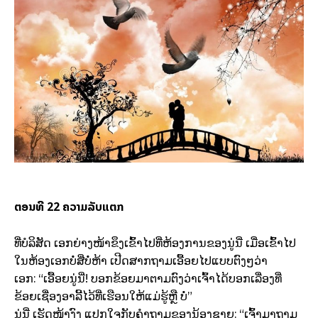
ຕອນທີ 22 ຄວາມລັບແຕກ
ທີ່ບໍລິສັດ ເອກຍ່າງໜ້າຂຶງເຂົ້າໄປທີ່ຫ້ອງການຂອງນູ່ນີ່ ເມື່ອເຂົ້າໄປ
ໃນຫ້ອງເອກບໍ່ສີ່ບໍ່ຫ້າ ເປີດສາກຖາມເອື້ອຍໄປແບບຕົງໆວ່າ
ເອກ: “ເອື້ອຍນູ່ນີ່! ບອກຂ້ອຍມາຕາມຕົງວ່າເຈົ້າໄດ້ບອກເລື່ອງທີ່
ຂ້ອຍເຊື່ອງອາລີ້ໄວ້ທີ່ເຮືອນໃຫ້ແມ່ຮູ້ຫຼື ບໍ່”
ນູ່ນີ່ ເຮັດໜ້າງົງ ແປກໃຈກັບຄຳຖາມຂອງນ້ອງຊາຍ: “ເຈົ້າມາຖາມ