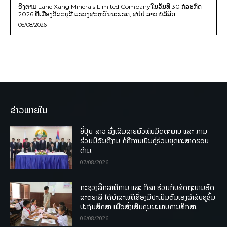
ອີງຕາມ Lane Xang Minerals Limited Companyໃນວັນທີ 30 ກໍລະກົດ
2026 ທີ່ເມືອງວິລະບູລີ ແຂວງສະຫວັນນະເຂດ, ສປປ ລາວ ບໍລິສັດ...
06/08/2026
ຂ່າວພາຍໃນ
ຍີ່ປຸ່ນ-ລາວ ສົ່ງເສີມສາຍພົວພັນມິດຕະພາບ ແລະ ການ
ຮ່ວມມືອັນດີງາມ ກໍຄືການເປັນຄູ່ຮ່ວມຍຸດທະສາດຮອບ
ດ້ານ.
07/08/2026
ກະຊວງສຶກສາທິການ ແລະ ກິລາ ຮ່ວມກັບລັດຖະບານອົດ
ສະຕຣາລີ ໄດ້ນຳສະເໜີເຄື່ອງມືປະເມີນຕົນເອງສຳລັບຄູຊັ້ນ
ປະຖົມສຶກສາ ເພື່ອສົ່ງເສີມຄຸນນະພາບການສຶກສາ.
06/08/2026