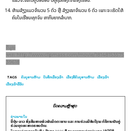
ຫ້າມລ້ຽງແມວຈຳນວນ 5 ຕົວ ຫຼື ລ້ຽງໝາຈຳນວນ 6 ຕົວ ເພາະຈະເຮັດໃຫ້
ຄົນໃນເຮືອນທຸກຈົນ ຫາກິນຍາກລຳບາກ.
ຂໍ້ມູນ
ຈາກ: http://www.clipmass.com/movie/18148153575
39618
TAGS
ຄົນບູຮານຫ້າມ
ບັນທຶກເລື່ອງເລົ່າ
ເລື່ອງທີ່ຄົນບູຮານຫ້າມ
ເລື່ອງເລົ່າ
ເລື່ອງເລົ່າລີ້ລັບ
ບົດຄວາມຫຼ້າສຸດ
ຂ່າວພາຍ​ໃນ
ຍີ່ປຸ່ນ-ລາວ ສົ່ງເສີມສາຍພົວພັນມິດຕະພາບ ແລະ ການຮ່ວມມືອັນດີງາມ ກໍຄືການເປັນຄູ່
ຮ່ວມຍຸດທະສາດຮອບດ້ານ.