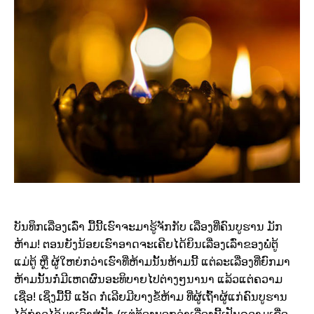
ບັນທຶກເລື່ອງເລົ່າ ມື້ນີ້ເຮົາຈະມາຮູ້ຈັກກັບ ເລື່ອງທີ່ຄົນບູຮານ ມັກ
ຫ້າມ! ຕອນຍັງນ້ອຍເຮົາອາດຈະເຄີຍໄດ້ຍິນເລື່ອງເລົ່າຂອງພໍ່ຕູ້
ແມ່ຕູ້ ຫຼື ຜູ້ໃຫຍ່ກວ່າເຮົາທີ່ຫ້າມນັ້ນຫ້າມນີ້ ແຕ່ລະເລື່ອງທີ່ຍົກມາ
ຫ້າມນັ້ນກໍ່ມີເຫດຜົນອະທິບາຍໄປຕ່າງໆນານາ ແລ້ວແຕ່ຄວາມ
ເຊື່ອ! ເຊິ່ງມື້ນີ້ ແອັດ ກໍ່ເລີຍມີບາງຂໍ້ຫ້າມ ທີ່ຜູ້ເຖົ້າຜູ້ແກ່ຄົນບູຮານ