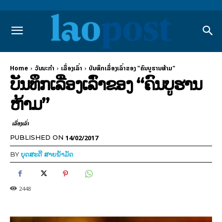
Home
ວັນນະກຳ
ເລື່ອງເລົ່າ
ບັນທຶກເລື່ອງເລົ່າຂອງ "ຄົນບູຮານຫ້າມ"
ບັນທຶກເລື່ອງເລົ່າຂອງ “ຄົນບູຮານ
ຫ້າມ”
ເລື່ອງເລົ່າ
14/02/2017
PUBLISHED ON
BY
ບຸດສະດີ ສາຍນ້ຳມັດ
2448