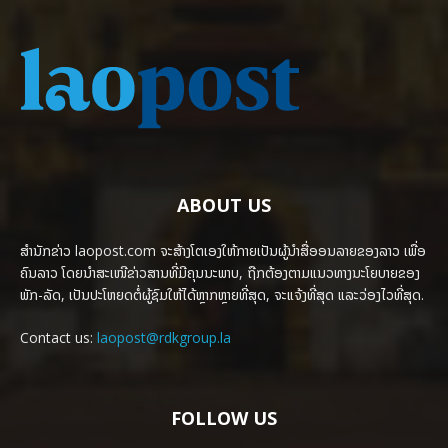
ABOUT US
ສຳນັກຂ່າວ laopost.com ຈະສ້າງໂຕເອງໃຫ້ກາຍເປັນຜູ້ນຳສື່ອອນລາຍຂອງລາວ ເພື່ອ
ຄົນລາວ ໂດຍນຳສະເໜີຂ່າວສານທີ່ມີຄຸນນະພາບ, ຖືກຕ້ອງຕາມແນວທາງນະໂຍບາຍຂອງ
ພັກ-ລັດ, ເປັນປະໂຫຍດຕໍ່ຜູ້ຊົມໃຫ້ໄດ້ຫຼາກຫຼາຍທີ່ສຸດ, ຈະແຈ້ງທີ່ສຸດ ແລະວ່ອງໄວທີ່ສຸດ.
Contact us:
laopost@rdkgroup.la
FOLLOW US