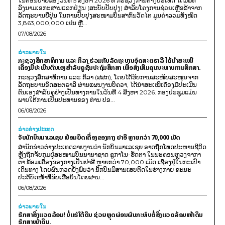
ໃນຕອນບ່າຍຂອງວັນທີ 5 ສິງຫາ 2026 ທີ່ ກະຊວງການຕ່າງປະເທດ ໄດ້ມີພິທີ
ລົງນາມເອກະສານແລກປ່ຽນ (ສະບັບປັບປຸງ) ສໍາລັບໂຄງການຊ່ວຍເຫຼືອລ້າຈາກ
ລັດຖະບານຍີ່ປຸ່ນ ໃນການປັບປຸງສະໜາມບິນສາກົນວັດໄຕ ມູນຄ່າລວມທັງໝົດ
3,863,000,000 ເຢນ ຫຼື...
07/08/2026
ຂ່າວພາຍ​ໃນ
ກະຊວງສຶກສາທິການ ແລະ ກິລາ ຮ່ວມກັບລັດຖະບານອົດສະຕຣາລີ ໄດ້ນຳສະເໜີ
ເຄື່ອງມືປະເມີນຕົນເອງສຳລັບຄູຊັ້ນປະຖົມສຶກສາ ເພື່ອສົ່ງເສີມຄຸນນະພາບການສຶກສາ.
ກະຊວງສຶກສາທິການ ແລະ ກິລາ (ສສກ), ໂດຍໄດ້ຮັບການສະໜັບສະໜູນຈາກ
ລັດຖະບານອົດສະຕຣາລີ ຜ່ານແຜນງານບີຄວາ, ໄດ້ນຳສະເໜີເຄື່ອງມືປະເມີນ
ຕົນເອງສຳລັບຄູຢ່າງເປັນທາງການໃນວັນທີ 4 ສິງຫາ 2026. ກອງປະຊຸມແມ່ນ
ພາຍໃຕ້ການເປັນປະທານຂອງ ທ່ານ ປອ...
06/08/2026
ຂ່າວຕ່າງປະເທດ
ຈັບນັກບິນມາເລເຊຍ ພ້ອມຍຶດເຄື່ອງຂອງກາງ ຢາອີ ຫຼາຍກວ່າ 70,000 ເມັດ
ສຳນັກຂ່າວຕ່າງປະເທດລາຍງານວ່າ ນັກບິນມາເລເຊຍ ອາດຖືກໂທດປະຫານຊີວິດ
ຫຼັງຖືກຈັບກຸມຢູ່ສະໜາມບິນນານາຊາດ ຊູກາໂນ-ຮັດຕາ ໃນນະຄອນຫຼວງຈາກາ
ຕາ ພ້ອມເຄື່ອງຂອງກາງເປັນຢາອີ ຫຼາຍກວ່າ 70,000 ເມັດ ເຊື່ອງຢູ່ໃນກະເປົາ
ເດີນທາງ ໂດຍຜົນກວດຍັງພົບວ່າ ນັກບິນມີສານເສບຕິດໃນຮ່າງກາຍ ຂະນະ
ປະຕິບັດໜ້າທີ່ຂັບເຮືອບິນໂດຍສານ...
06/08/2026
ຂ່າວພາຍ​ໃນ
ຮັກສາສິ່ງແວດລ້ອມ! ບໍ່ແຮ່ໃຕ້ດິນ ຊ່ວຍຫຼຸດຜ່ອນຜົນກະທົບຕໍ່ສິ່ງແວດລ້ອມໜ້າດິນ
ຮັກສາໜ້າດິນ.