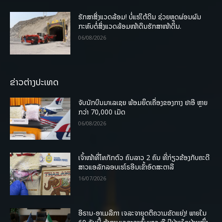
ຮັກສາສິ່ງແວດລ້ອມ! ບໍ່ແຮ່ໃຕ້ດິນ ຊ່ວຍຫຼຸດຜ່ອນຜົນ
ກະທົບຕໍ່ສິ່ງແວດລ້ອມໜ້າດິນຮັກສາໜ້າດິນ.
06/08/2026
ຂ່າວຕ່າງປະເທດ
ຈັບນັກບິນມາເລເຊຍ ພ້ອມຍຶດເຄື່ອງຂອງກາງ ຢາອີ ຫຼາຍ
ກວ່າ 70,000 ເມັດ
06/08/2026
ເຈົ້າໜ້າທີ່ໄທກັກຕົວ ຄົນລາວ 2 ຄົນ ທີ່ກ່ຽວຂ້ອງກັບຄະດີ
ສາວແອລັກລອບເຮໂຣອີນເຂົ້າອົດສະຕາລີ
16/07/2026
ອີຣານ-ອາເມລິກາ ເຈລະຈາຍຸດຕິຄວາມຂັດແຍ່ງ! ພາຍໃນ