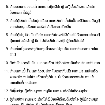
ຫ້າມນອນຕອນຫົວຄ່ຳ ເພາະອາດຖືກຜີອຳ ຫຼື ບໍ່ດັ່ງນັ້ນຜີກໍ່ຈະມາລັກເອົາ
ວິນຍານເຮົາໄປຢູ່ນຳ
ຫ້າມໃຊ້ເສົາຕົກນ້ຳມັນປຸກເຮືອນ ເພາະເສົາຕົກນ້ຳມັນນັ້ນຈະມີວິນຍານຜີສິງຢູ່
ຫາກນຳມາປູກເຮືອນກໍ່ຈະເຮັດໃຫ້ເກີດເຫດຮ້າຍຂຶ້ນ
ຫ້າມໃຊ້ພ້າ, ມີດ ຟັນຂັນໄດ ເພາະຂັນໃດຈະມີຜີບ້ານຜີເຮືອນຄອຍຫັກສາຢູ່
ຖ້າຫາກໃຜນຳຜ້າ ຫຼື ມີດ ໄປຟັນຂັນໄດກໍ່ຈະຖືກຢູ່ຕົກຂັນໄດໄດ້
ຫ້າມກົ້ມເບິ່ງລອດວ່າງຕົນເອງເມື່ອເວລາໄປງານສົບ ເພາະທ່ານອາດຈະເຫັນ
ຜີໄດ້
ຢ່າດ່າຟ້າແດດລົມຝົນ ເພາະຈະເຮັດໃຫ້ຊີວິດບໍ່ຈະເລີນກ້າວໜ້າ ຫາກິນຍາກ
ຫ້າມເຄາະໝໍ້ເຂົ້າ, ເຄາະຖ້ວຍ, ບ່ວງ ໃນເວລາກິນເຂົ້າ ເພາະພຣະແມ່ໂພສົດ
ຈະເສຍໃຈ ຈະບໍ່ພໍໃຈ ເຮັດນາຄັ້ງຕໍ່ໄປຈະບໍ່ເກີດໝາກອອກຜົນ ການທຳ
ມາຫາກິນກໍ່ຍາກລຳບາກ.
ຢ່າຫຼິ້ນຢຽບເງົາຕົວເອງຕອນກາງຄືນ ເພາະຈະເຮັດໃຫ້ເກີດລາງຮ້າຍ
ຢູ່ຫ້າມຍ່າງແຮງເພາະຈະເຮັດໃຫ້ຜີບ້ານຜີເຮືອນຕື່ນຕົກໃຈ ຢູ່ບໍ່ມີຄວາມສຸກ
ແລ້ວຈະໜີໄປຢູ່ບ່ອນອື່ນ ບໍ່ຢູ່ຄຸ້ມຄອງເຈົ້າຂອງເຮືອນ.