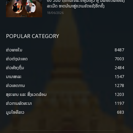
60 ວັນນີ້ ຖ້າການເຈລະຈາຫຼົ້ມເຫຼວ ຫຼື ມີຝ່າຍໃດຝ່າຍໜຶ່ງ
ລະເມີດ ອາດນໍາມາສູ່ຄວາມຂັດແຍ້ງອີກຄັ້ງ
18/06/2026
POPULAR CATEGORY
ຂ່າວພາຍ​ໃນ
8487
ຂ່າວຕ່າງປະເທດ
7003
ຂ່າວທ້ອງຖິ່ນ
2484
ນານາສາລະ
1547
ຂ່າວເຫດການ
1278
ສຸຂະພາບ ແລະ ສີ່ງແວດລ້ອມ
1203
ຂ່າວການພັດທະນາ
1197
ມູມໄອທີລາວ
683