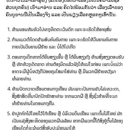
ໄດ້ກ່າວໄວ້ມາເລົາສູ່ຟັງ (ແຕ່ຕ້ອງບອກວ່າເລື່ອງນີ້ເປັນຄວາມເຊື່ອ
ສ່ວນບຸກຄົນ) ເຮົາມາອ່ານ ແລະ ຄິດໄປພ້ອມກັນວ່າ ເລື່ອງເລົ່າຂອງ
ຄົນບູຮານນີ້ເປັນເລື່ອງຈິງ ແລະ ເປັນພຽງເລື່ອກຫຼອກໆເທົ່ານັ້ນ.
ຫ້າມນອນຫັນຫົວໄປທາງທິດຕະເວັນຕົກ ເພາະຈະເຮັດໃຫ້ອາຍຸສັ່ນ
ກ້າມແມວດຳໂດດຂ້າມສົບຄົນຄົນຕາຍ ເພາະຈະເຮັດໃຫ້ວິນຍານຄົນຕາຍ
ກາຍເປັນວິນຍານຜີຮ້າຍ ແລະ ບໍ່ໄດ້ໄປເກີດ
ຕອນກາງເດິກຫາກໄດ້ຍິນສຽງເອີ້ນ ຫຼື ໄດ້ຍິນສຽງດັງ ຫ້າມສົ່ງສຽງຕອບຮັບ
ຫຼື ທັກທ້ວງເດັດຂາດ ທ່ານຕ້ອງມິດແລ້ວຟັງໃຫ້ແນ່ໃຈກ່ອນ ເພາະບໍ່ແນ່ວ່າ
ອາດຈະມີຜູ້ບໍ່ຫວັງດີປ່ອຍຄຸນໃສມາໃສ່ທ່ານ ຫຼື ມີພວກຜີຮ້າຍຫວັງມາ
ທຳລາຍທ່ານ.
ຫ້າມປັດກວາດເຮືອນຕອນກາງເຄືອນ ມັນເພາະເປັນການຂັບໄລ່ເທວະດາ,
ສິ່ງສັກສິດທີ່ມາປົກປັກຮັກສາທ່ານ ຈາກພວກຜີ ຫຼື ສິ່ງຊົ່ວຮ້າຍທີ່ຈະມາ
ທຳຮ້າຍທ່ານໃນຕອນກາງຄືນ.
ຢ່າປູກກົກໄມ້ໃຫຍ່ໄວ້ໃກ້ເຮືອນ ຫຼື ບໍລິເວນດິນເຮືອນ ເພາະຕົ້ນໄມ້ໃຫຍ່ ມັກ
ເປັນແລ່ງສິງສະທິດຂອງພວກຜີເລລ້ອນ ຫາກຜີພວກນີ້ໄດ້ສິງຢູ່ຕົ້ນໄມ້ຂອງ
ເຮືອນໃດກໍ່ຈະນຳແຕ່ສິ່ງອັບປະມົງຄຸນມາໃຫ້