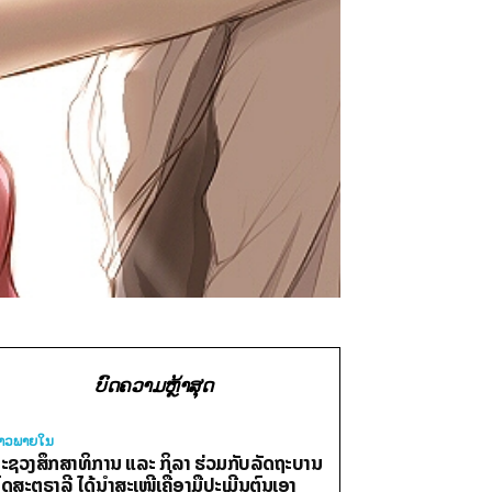
ບົດຄວາມຫຼ້າສຸດ
່າວພາຍ​ໃນ
ະຊວງສຶກສາທິການ ແລະ ກິລາ ຮ່ວມກັບລັດຖະບານ
ົດສະຕຣາລີ ໄດ້ນຳສະເໜີເຄື່ອງມືປະເມີນຕົນເອງ