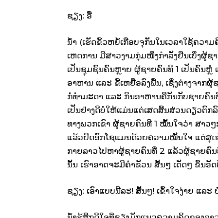
ຊຽງ: ອື້
ນ້ຳ (ເຮັດຂິ້ວຫຍໍ້ເກືອບຈຸກັນໃນເວລາໃຊ້ຄວາ
ເຫດການ ມີສາວງາມກຸ່ມໜຶ່ງກຳລັງຢືນເບິ່ງຜູ້ຊາ
ເປັນຊຸມຊົນຄົນຫຼາຍ ຜູ້ຊາຍຄົນທີ 1 ເປັນຄົນຫຼໍ
ອາຫານ ແລະ ຂີ້ເຫຍື້ອລົງພື້ນ,​ ເຊິ່ງຕ່າງຈາ
ກໍ່ທຳມະດາ ແລະ ກິນອາຫານຄືກັນກັບຊາຍຄົນທີ
ເປັນຢ່າງດີບໍ່ໃຫ້ແມ່ນແຕ່ເສດສິ້ນສ່ວນດຽວຕົກລ
ທາງພວກເຂົາ ຜູ້ຊາຍຄົນທີ 1 ໝັ້ນໃຈວ່າ ສາວໆກ
ແລ້ວຢືດອົກໂຊແມນດ້ວຍຄວາມໝັ້ນໃຈ ແຕ່ສຸດທ້າ
ກາຍລາວໄປຫາຜູ້ຊາຍຄົນທີ່ 2 ແລ້ວຜູ້ຊາຍຄົນທີ 
ນັ້ນ ເຮົາອາດຈະມີຄຳຂັວນ ສັ້ນໆ ເດັດໆ ຂຶ້ນອັດທ
ຊຽງ: ເອົາແບບນີ້ລະ! ສັ້ນໆ! ເຂົ້າໃຈງ່າຍ ແລະ ບ
ນ້ຳຮູ້ສຶກດີໃຈທີ່ຊຽງມັກແນວຄວາມຄິດຂອງລາວ