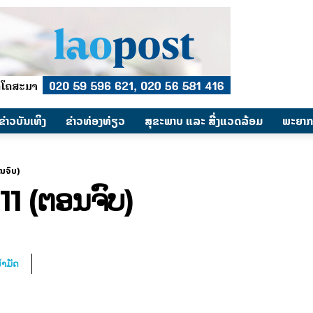
​ຂ່າວບັນເທິງ
​ຂ່າວທ່ອງທ່ຽວ
ສຸຂະພາບ ແລະ ສີ່ງແວດລ້ອມ
ພະຍາກ
ອນຈົບ)
 11 (ຕອນຈົບ)
້ຳມັດ