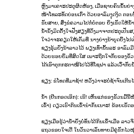
ຫຼົງມາເຄາະປະຕູຜິດຫ້ອງ, ເມື່ອຊາຍຄົນນັ້ນຍ່າ
ໜ້າໂທລະທັດບ່ອນເກົ່າ ດ້ວຍອາລົມງຸດງິດ ຕອນນ
ຮັບສາຍ, ສົ່ງຂໍຄວາມໄປກໍ່ບໍ່ຕອບ ຍິ່ງເຮັດໃຫ້ນ້
ນ້ຳນັ່ງມິດຕັ້ງໃຈຟັງສຽງທີ່ດັງມາຈາກປະຕູເປັນ
ໃຈວ່າຈະຄຽດໃຫ້ເຕັມທີ່ ນາງຍ່າງນ້າບູດບຶ້ງໄປ
ຊຽງອຸ້ມບັງນ້າລາວໄວ້ ພຽງເທົ່ານັ້ນລະ ອາລົມມ
ດ້ວຍຮອຍຍິ້ມທີ່ສົດໃສ ເພາະຖືກໃຈກັບຂອງຂັວນ
ໄດ້ເອົາຕຸກກະຕາໝີໄປໄວ້ທີ່ໂຊຟາ ແລ້ວເວົ້າກັບນ
ຊຽງ: ຂໍໂທດທີ່ມາຊ້າ! ຫວັງວ່າຈະບໍ່ຊ້າຈົນເກີນ
ນ້ຳ (ຢືນກອດເອິກ): ເຮິ! ເຫັນແກ່ຂອງຂັວນມື້ນີ້
ເຂົ້າ) ດຽວເຮົາກິນເຂົ້ານຳກັນເນາະ! ຂ້ອຍເຮັດ
ຊຽງເມື່ອຮູ້ວ່ານ້ຳຍັງບໍ່ທັນໄດ້ກິນເຂົ້າເມື່
ແຖວຂອບໃຈເດີ້ ໃນວັນວາເລັນທາຍມີຄູ່ຮັກໄວ