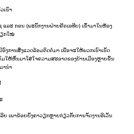
ວເຮົາ
ບ ໄຊ ແລະ ກອນ (ພະນັກງານຝ່າຍຄີຣເອທີບ) ເຂົ້າມາໃນຫ້ອງ
ວຽກໃໝ່
 ມີອົງການສິ່ງແວດລ້ອມຕິດຕໍ່ມາ ເພື່ອຈະໃຫ້ພວກເຮົາເຮັດ
ຄົມໃຫ້ຫັນມາໃສ່ໃຈຄວາມສະອາດຂອງບ້ານເມືອງຫຼາຍຂຶ້ນ
້າມານຳ
້
າະ
້າຄິດເລີຍ ເພາຂ້ອຍຍັງຄາວຽກຫຼາຍກ່ຽວກັບການຈັດງານອີເວັນ