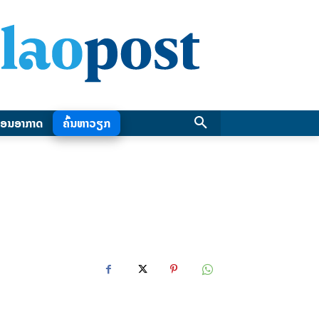
ອນອາກາດ
ຄົ້ນຫາວຽກ