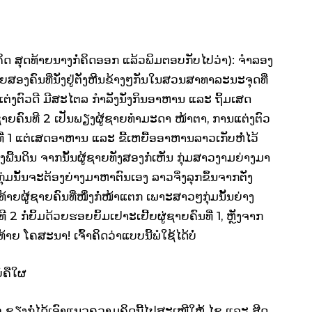
ມຄິດ ສຸດທ້າຍນາງກໍ່ຄິດອອກ ແລ້ວພິມຕອບກັບໄປວ່າ): ຈຳລອງ
ຍສອງຄົນທີ່ນັ່ງຢູ່ຕັ່ງຫີນຂ້າງໆກັນໃນສວນສາທາລະນະຈຸດທີ່
່ ແຕ່ງຕົວດີ ມີສະໄຕລ ກຳລັງນັ່ງກິນອາຫານ ແລະ ຖິ້ມເສດ
ກຜູ້ຊາຍຄົນທີ 2 ເປັນພຽງຜູ້ຊາຍທຳມະດາ ໜ້າຕາ, ການແຕ່ງຕົວ
່ 1 ແຕ່ເສດອາຫານ ແລະ ຂີ້ເຫຍື້ອອາຫານລາວເກັບຫໍ່ໄວ້
ົງພື້ນດິນ ຈາກນັ້ນຜູ້ຊາຍທັງສອງກໍ່ເຫັນ ກຸ່ມສາວງາມຍ່າງມາ
ຸ່ມນັ້ນຈະຕ້ອງຍ່າງມາຫາຕົນເອງ ລາວຈິ່ງລຸກຂຶ້ນຈາກຕັ່ງ
ຍຜູ້ຊາຍຄົນທີ່ໜຶ່ງກໍ່ໜ້າແຕກ ເພາະສາວໆກຸ່ມນັ້ນຍ່າງ
2 ກໍ່ຍິ້ມດ້ວຍຮອຍຍິ້ມເຢາະເຢີ້ຍຜູ່ຊາຍຄົນທີ່ 1, ຫຼັງຈາກ
້າຍ ໂຄສະນາ! ເຈົ້າຄິດວ່າແບບນີ້ພໍໃຊ້ໄດ້ບໍ່
ໍ່ຄືໃຜ
 ຊຽງກໍ່ໄດ້ເອົາແນວຄວາມຄິດນີ້ໄປສະເໜີໃຫ້ ໄຊ ແລະ ສິດ