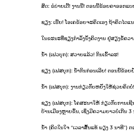
ສິດ: ຂໍບ່າຍເດີ້! ງານນີ້! ຕອນນີ້ຂ້ອຍຄາອອກແບ
ຊຽງ: ເຮີ້ຍ! ໂອເຄຂ້ອຍຈະຄິດເອງ ຖ້າຄິດໄດແ
ໃນຂະນະທີ່ຊຽງກຳລັງນັ່ງຄິດງານ ຢູ່ສຽງຂໍ້ຄວາມ
ນ້ຳ (ເຟວບຸກ): ສວາຍແລ້ວ! ກິນເຂົ້າລະ!
ຊຽງ (ເຟສບຸກ): ນ້ຳກິນກ່ອນເລີຍ! ຕອນນີ້ຂ້ອຍຍ
ນ້ຳ (ເຟສບຸກ):​ ງານກ່ຽວກັບຫຍັງໃຫ້ຊ່ວຍຄິດບໍ່
ຊຽງ (ເຟສບຸກ): ໂຄສະນາໃຫ້ ກ່ຽວກັບການເ
ບ້ານເມືອງຫຼາຍຂຶ້ນ,​ ເຊິ່ງມີຄວາມຍາວບໍ່ເກີນ 3 
ນ້ຳ (ຄິດໃນໃຈ “ເວລາສັ້ນແທ້ ພຽງ 3 ນາທີ”) ຕອ