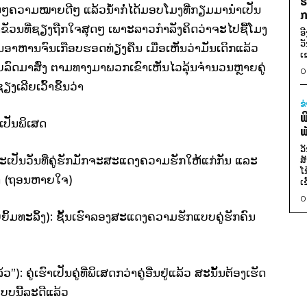
ຮ
ງມ່ວນໆຄວາມໝາຍດີໆ ແລ້ວນ້ຳກໍ່ໄດ້ມອບໂມງທີ່ກຽມມານຳເປັນ
ກ
ຂັວນທີ່ຊຽງຖືກໃຈສຸດໆ ເພາະລາວກຳລັງຄິດວ່າຈະໄປຊື້ໂມງ
ອ
ວ
ານອາຫານຈົນເກືອບຮອດທ່ຽງຄືນ ເມື່ອເຫັນວ່າມັນເດິກແລ້ວ
ເ
ບລົດມາສົ່ງ ຕາມທາງມາພວກເຂົາເຫັນໄວລຸ້ນຈຳນວນຫຼາຍຄູ່
0
ງເລີຍເວົ້າຂຶ້ນວ່າ
ຂ
ພ
ເປັນພິເສດ
ພ
ວ
ຈະເປັນວັນທີ່ຄູ່ຮັກມັກຈະສະແດງຄວາມຮັກໃຫ້ແກ່ກັນ ແລະ
ສ
ໂ
່ສຸດ (ຖອນຫາຍໃຈ)
ເ
0
້ມທະລຶ້ງ): ຊັ້ນເຮົາລອງສະແດງຄວາມຮັກແບບຄູ່ຮັກຄົນ
):​ ຄູ່ເຮົາເປັນຄູ່ທີ່ພິເສດກວ່າຄູ່ອື່ນຢູ່ແລ້ວ ສະນັ້ນຕ້ອງເຮັດ
ບບນີ້ລະດີແລ້ວ