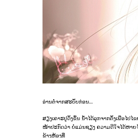
ອ່ານຕໍ່ຈາກສະບັບກ່ອນ…
ສຽງເຄາະປູດັງຂຶ້ນ ນ້ຳໄດ້ລຸກຈາກຕັ່ງເພື່ອໄປໄຂ
ໜ້າປະກົດວ່າ ບໍ່ແມ່ນຊຽງ ຄວາມດີໃຈໄດ້ຫາຍໄ
ຂ້າງຫ້ອງທີ່