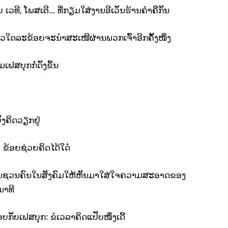
ບ ເວທີ,​ ໂພສເຕີ… ທີ່ກຽມໃສ່ງານອີເວັນຮ້ານຄຳຄືກັນ
ນວໃດລະຂ້ອຍຈະນຳສະເໜີຜ່ານພວກເຈົ້າອີກຄັ້ງໜຶ່ງ
ເຟສບຸກກໍ່ດັງຂຶ້ນ
ັງຄິດວຽກຢູ່
! ຂ້ອຍຊ່ວຍຄິດໄດ້ໃດ໋
ຊີນຊວນຄົນໃນສັງຄົມໃຫ້ຫັນມາໃສ່ໃຈຄວາມສະອາດຂອງ
ນາທີ
ບກັບເຟສບຸກ:​ ຂໍເວລາຄິດແປັບໜຶ່ງເດີ້