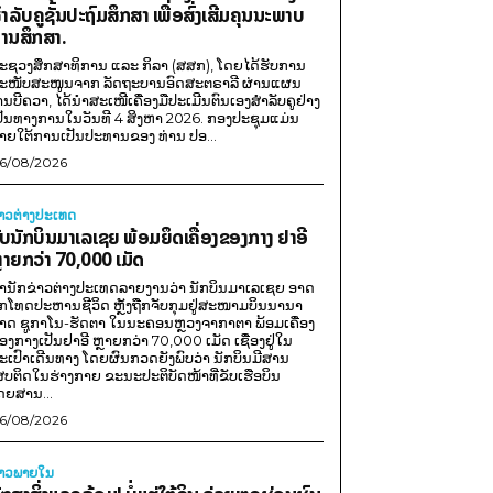
ຳລັບຄູຊັ້ນປະຖົມສຶກສາ ເພື່ອສົ່ງເສີມຄຸນນະພາບ
ານສຶກສາ.
ະຊວງສຶກສາທິການ ແລະ ກິລາ (ສສກ), ໂດຍໄດ້ຮັບການ
ະໜັບສະໜູນຈາກ ລັດຖະບານອົດສະຕຣາລີ ຜ່ານແຜນ
ານບີຄວາ, ໄດ້ນຳສະເໜີເຄື່ອງມືປະເມີນຕົນເອງສຳລັບຄູຢ່າງ
ປັນທາງການໃນວັນທີ 4 ສິງຫາ 2026. ກອງປະຊຸມແມ່ນ
າຍໃຕ້ການເປັນປະທານຂອງ ທ່ານ ປອ...
6/08/2026
່າວຕ່າງປະເທດ
ັບນັກບິນມາເລເຊຍ ພ້ອມຍຶດເຄື່ອງຂອງກາງ ຢາອີ
ຼາຍກວ່າ 70,000 ເມັດ
ຳນັກຂ່າວຕ່າງປະເທດລາຍງານວ່າ ນັກບິນມາເລເຊຍ ອາດ
ືກໂທດປະຫານຊີວິດ ຫຼັງຖືກຈັບກຸມຢູ່ສະໜາມບິນນານາ
າດ ຊູກາໂນ-ຮັດຕາ ໃນນະຄອນຫຼວງຈາກາຕາ ພ້ອມເຄື່ອງ
ອງກາງເປັນຢາອີ ຫຼາຍກວ່າ 70,000 ເມັດ ເຊື່ອງຢູ່ໃນ
ະເປົາເດີນທາງ ໂດຍຜົນກວດຍັງພົບວ່າ ນັກບິນມີສານ
ສບຕິດໃນຮ່າງກາຍ ຂະນະປະຕິບັດໜ້າທີ່ຂັບເຮືອບິນ
ດຍສານ...
6/08/2026
່າວພາຍ​ໃນ