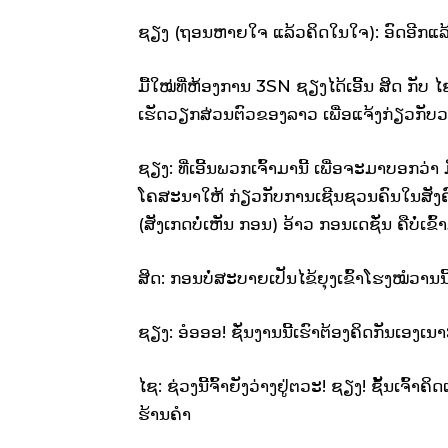
ຊຽງ (ຖອນຫາຍໃຈ ແລ້ວຄິດໃນໃຈ): ອົດອີກແລ້
ມື້ໃໝ່ທີ່ຫ້ອງການ 3SN ຊຽງໄດ້ເອີ້ນ ສິດ ກັ
ເຮັດວຽກສ່ວນຕົວຂອງລາວ ເພື່ອແຈ້ງກ່ຽວກັບ
ຊຽງ: ທີ່ເອີ້ນພວກເຈົ້າມານີ້ ເພື່ອຈະມາບອກວ່າ
ໂຄສະນາໃຫ້ ກ່ຽວກັບການເຊີນຊວນຄົນໃນສັງ
(ສັງເກດບໍ່ເຫັນ ກອນ) ອ້າວ ກອນເດຊັ່ນ ຄືບໍ່ເຂົ
ສິດ: ກອນບໍ່ສະບາຍເປັນໄຂ້ຍຸງເຂົ້າໂຮງໝໍວານນີ
ຊຽງ: ອໍອອອ! ຊັ່ນງານນີ້ເຮົາຕ້ອງຄິດກັນເອງເນ
ໄຊ: ຊ່ວງນີ້ຈົ້າຍັງວ່າງຢູ່ຕວະ! ຊຽງ! ຊັ້ນເຈົ
ຮ້ານຄຳ