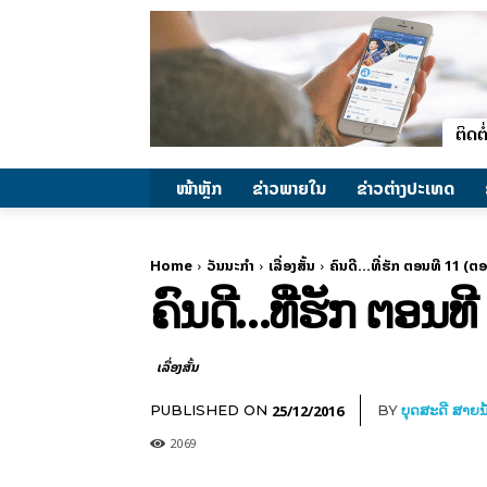
ໜ້າຫຼັກ
ຂ່າວພາຍ​ໃນ
ຂ່າວຕ່າງປະເທດ
Home
ວັນນະກຳ
ເລື່ອງສັ້ນ
ຄົນດີ...ທີ່ຮັກ ຕອນທີ 11 (ຕ
ຄົນດີ…ທີ່ຮັກ ຕອນທີ
ເລື່ອງສັ້ນ
25/12/2016
PUBLISHED ON
BY
ບຸດສະດີ ສາຍນ
2069