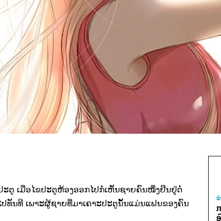
ປະຕູ ເມື່ອໄຂປະຕູຫ້ອງອອກໄປກໍ່ເຫັນຊາຍຄົນໜຶ່ງຢືນຢູ່ຕໍ່
ຂ
ປທັນທີ ເພາະຜູ້ຊາຍທີ່ມາເຄາະປະຕູນັ້ນແມ່ນແຟນຂອງຄົນ
ກ
ອ