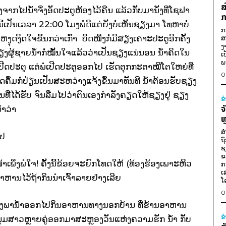
ສ
ງຈາກໄປນ້ຳຈິ່ງອັດປະຕູຫ້ອງໄວ້ຄືນ ແລ້ວກັບມານັ່ງທີ່ໂຊຟາ
ກ
ີ້ເປັນເວລາ 22:00 ໂມງພໍດີແຕ່ຍັງບໍ່ເຫັນຊຽງມາ ໂທຫາບໍ່
ກ
ຳຫງຸດງິດໃຈຂຶ້ນກວ່າເກົ່າ ບຶດໜຶ່ງກໍ່ມີສຽງເຄາະປະຕູອີກຄັ້ງ
ສ
ງ
ສຽງຜູ້ຊາຍນ້ຳກໍ່ໝັ້ນໃຈແລ້ວວ່າເປັນຊຽງແນ່ນອນ ນ້ຳຄິດໃນ
ເ
ພ
ເປີດປະຕູ ແຕ່ພໍເປີດປະຕູອອກໄປ ເຮັດຕຸກກະຕາໝີໂຕໃຫຍ່ທີ່
0
ືດຄຶ້ມກໍ່ປ່ຽນເປັນສະຫວ່າງແຈ້ງຂຶ້ນມາທັນທີ ນ້ຳຕ້ອນຮັບຊຽງ
ທີ່ໄດ້ຮັບ ຈົນລືມໄປວ່າຕົນເອງກຳລັງຄຽດໃຫ້ຊຽງຢູ່ ຊຽງ
ຂ
ຈ
້ຳວ່າ
ຫ
ສ
ໄປ
ຖ
ຊ
ຂ
ໜ້າເພິ່ງພໍໃຈ! ຄັ້ງນີ້ຂ້ອຍຈະຍົກໂທດໃຫ້ (ທ້ອງຮ້ອງເພາະຫິວ
ກ
ເ
ອາຫານໄວ້ຖ້າກິນນຳເຈົ້າລາຍຢ່າງເລີຍ
ໂ
0
ອ ລາວຈິ່ງພານ້ຳອອກໄປກິນອາຫານທາງນອກບ້ານ ທີ່ຮ້ານອາຫານ
ຂ
ໜຸ່ມສາວຫຼາຍຄູ່ອອກມາສະຫຼອງວັນແຫ່ງຄວາມຮັກ ນ້ຳ ກັບ