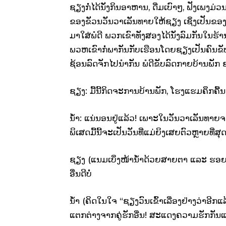
ຊຽງກໍ່ໄດ້ນັ່ງກິນອາຫານ, ດື່ມເບົາໆ, ຟັງເພ
ຂອງຂັວນວັນວາເລັນທາຍໃຫ້ຊຽງ ເຊິ່ງເປັນຂອງ
ມາໃສ່ພໍດີ ພວກເຂົາທັງສອງໄດ້ນັ່ງລົມກັນໃນຮ້
ພວຫເຂົາກໍ່ພາກັນກັບເຮືອນໂດຍຊຽງເປັນຄົນຂັ
ຊ້ອນລົດຈັກໄປນຳກັນ ພໍດີຂັບລົດກາຍບ້ານພັກ ຊຽ
ຊຽງ: ມື້ນີ້ກິດຈະການບ້ານພັກ, ໂຮງແຮມຄຶກຄື້ນ
ນ້ຳ: ແນ່ນອນຢູ່ແລ້ວ! ເພາະໃນວັນວາເລັນທາຍ
ພິເສດມື້ນີ້ຈະເປັນວັນທີ່ແມ່ຍິງເສຍຕົວຫຼາຍທີ
ຊຽງ (ແນມເບິ່ງໜ້ານ້ຳດ້ວຍສາຍຕາ ແລະ ຮອຍຍິ
ອື່ນດີບໍ່
ນ້ຳ (ຄິດໃນໃຈ “ຊຽງວົນເຂົ້າເລື່ອງຢ່າງວ່າອີກແລ້ວ”
ແຕກຕ່າງຈາກຄູ່ຮັກອື່ນ​! ສະແດງຄວາມຮັກກັນແ