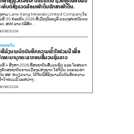
ັກສາສິ່ງແວດລ້ອມ! ບໍ່ແຮ່ໃຕ້ດິນ ຊ່ວຍຫຼຸດຜ່ອນຜົນ
ະທົບຕໍ່ສິ່ງແວດລ້ອມໜ້າດິນຮັກສາໜ້າດິນ.
ີງຕາມ Lane Xang Minerals Limited Companyໃນ
ັນທີ 30 ກໍລະກົດ 2026 ທີ່ເມືອງວິລະບູລີ ແຂວງສະຫວັນນະ
ຂດ, ສປປ ລາວ ບໍລິສັດ...
6/08/2026
່າວພາຍ​ໃນ
ິທີລົງນາມບົດບັນທຶກຄວາມເຂົ້າໃຈຮ່ວມມື ເພື່ອ
ັດທະນາບຸກຄະລາກອນສື່ມວນຊົນລາວ
ັນທີ 4 ສິງຫາ 2026 ທີ່ສະຖາບັນສື່ມວນຊົນ ແລະ ໂຄສະນາ
ັງກັດສະຖາບັນການເມືອງແຫ່ງຊາດ ໂຮ່ຈິມິນ ນະຄອນຮ່າ
ນ້ຍ ສສ. ຫວຽດນາມ, ໄດ້ຈັດພິທີລົງນາມບົດບັນທຶກຄວາມ
ຂົ້າໃຈຮ່ວມມື ລະຫວ່າງ...
6/08/2026