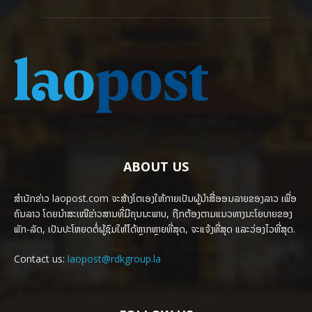
ABOUT US
ສຳນັກຂ່າວ laopost.com ຈະສ້າງໂຕເອງໃຫ້ກາຍເປັນຜູ້ນຳສື່ອອນລາຍຂອງລາວ ເພື່ອ
ຄົນລາວ ໂດຍນຳສະເໜີຂ່າວສານທີ່ມີຄຸນນະພາບ, ຖືກຕ້ອງຕາມແນວທາງນະໂຍບາຍຂອງ
ພັກ-ລັດ, ເປັນປະໂຫຍດຕໍ່ຜູ້ຊົມໃຫ້ໄດ້ຫຼາກຫຼາຍທີ່ສຸດ, ຈະແຈ້ງທີ່ສຸດ ແລະວ່ອງໄວທີ່ສຸດ.
Contact us:
laopost@rdkgroup.la