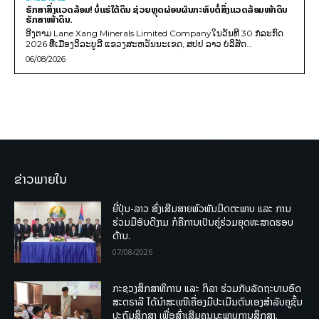
ຮັກສາສິ່ງແວດລ້ອມ! ບໍ່ແຮ່ໃຕ້ດິນ ຊ່ວຍຫຼຸດຜ່ອນຜົນກະທົບຕໍ່ສິ່ງແວດລ້ອມໜ້າດິນ
ຮັກສາໜ້າດິນ.
ອີງຕາມ Lane Xang Minerals Limited Companyໃນວັນທີ 30 ກໍລະກົດ
2026 ທີ່ເມືອງວິລະບູລີ ແຂວງສະຫວັນນະເຂດ, ສປປ ລາວ ບໍລິສັດ...
06/08/2026
ຂ່າວພາຍໃນ
ຍີ່ປຸ່ນ-ລາວ ສົ່ງເສີມສາຍພົວພັນມິດຕະພາບ ແລະ ການ
ຮ່ວມມືອັນດີງາມ ກໍຄືການເປັນຄູ່ຮ່ວມຍຸດທະສາດຮອບ
ດ້ານ.
07/08/2026
ກະຊວງສຶກສາທິການ ແລະ ກິລາ ຮ່ວມກັບລັດຖະບານອົດ
ສະຕຣາລີ ໄດ້ນຳສະເໜີເຄື່ອງມືປະເມີນຕົນເອງສຳລັບຄູຊັ້ນ
ປະຖົມສຶກສາ ເພື່ອສົ່ງເສີມຄຸນນະພາບການສຶກສາ.