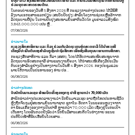
ຍີ່ປຸ່ນ-ລາວ ສົ່ງເສີມສາຍພົວພັນມິດຕະພາບ ແລະ ການຮ່ວມມືອັນດີງາມ ກໍຄືການເປັນຄູ່
ຮ່ວມຍຸດທະສາດຮອບດ້ານ.
ໃນຕອນບ່າຍຂອງວັນທີ 5 ສິງຫາ 2026 ທີ່ ກະຊວງການຕ່າງປະເທດ ໄດ້ມີພິທີ
ລົງນາມເອກະສານແລກປ່ຽນ (ສະບັບປັບປຸງ) ສໍາລັບໂຄງການຊ່ວຍເຫຼືອລ້າຈາກ
ລັດຖະບານຍີ່ປຸ່ນ ໃນການປັບປຸງສະໜາມບິນສາກົນວັດໄຕ ມູນຄ່າລວມທັງໝົດ
3,863,000,000 ເຢນ ຫຼື...
07/08/2026
ຂ່າວພາຍ​ໃນ
ກະຊວງສຶກສາທິການ ແລະ ກິລາ ຮ່ວມກັບລັດຖະບານອົດສະຕຣາລີ ໄດ້ນຳສະເໜີ
ເຄື່ອງມືປະເມີນຕົນເອງສຳລັບຄູຊັ້ນປະຖົມສຶກສາ ເພື່ອສົ່ງເສີມຄຸນນະພາບການສຶກສາ.
ກະຊວງສຶກສາທິການ ແລະ ກິລາ (ສສກ), ໂດຍໄດ້ຮັບການສະໜັບສະໜູນຈາກ
ລັດຖະບານອົດສະຕຣາລີ ຜ່ານແຜນງານບີຄວາ, ໄດ້ນຳສະເໜີເຄື່ອງມືປະເມີນ
ຕົນເອງສຳລັບຄູຢ່າງເປັນທາງການໃນວັນທີ 4 ສິງຫາ 2026. ກອງປະຊຸມແມ່ນ
ພາຍໃຕ້ການເປັນປະທານຂອງ ທ່ານ ປອ...
06/08/2026
ຂ່າວຕ່າງປະເທດ
ຈັບນັກບິນມາເລເຊຍ ພ້ອມຍຶດເຄື່ອງຂອງກາງ ຢາອີ ຫຼາຍກວ່າ 70,000 ເມັດ
ສຳນັກຂ່າວຕ່າງປະເທດລາຍງານວ່າ ນັກບິນມາເລເຊຍ ອາດຖືກໂທດປະຫານຊີວິດ
ຫຼັງຖືກຈັບກຸມຢູ່ສະໜາມບິນນານາຊາດ ຊູກາໂນ-ຮັດຕາ ໃນນະຄອນຫຼວງຈາກາ
ຕາ ພ້ອມເຄື່ອງຂອງກາງເປັນຢາອີ ຫຼາຍກວ່າ 70,000 ເມັດ ເຊື່ອງຢູ່ໃນກະເປົາ
ເດີນທາງ ໂດຍຜົນກວດຍັງພົບວ່າ ນັກບິນມີສານເສບຕິດໃນຮ່າງກາຍ ຂະນະ
ປະຕິບັດໜ້າທີ່ຂັບເຮືອບິນໂດຍສານ...
06/08/2026
ຂ່າວພາຍ​ໃນ