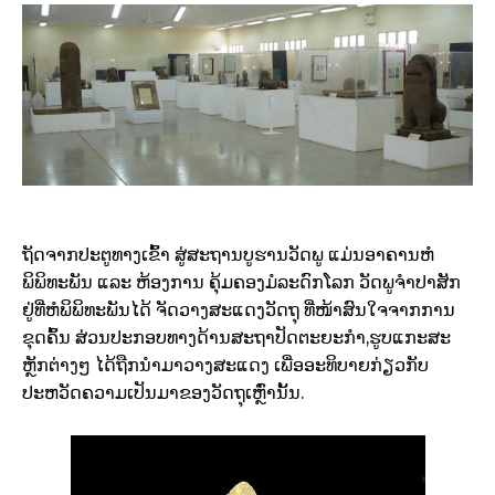
ຖັດຈາກປະຕູທາງເຂົ້າ ສູ່ສະຖານບູຮານວັດພູ ແມ່ນອາຄານຫໍ
ພິພິທະພັນ ແລະ ຫ້ອງການ ຄຸ້ມຄອງມໍລະດົກໂລກ ວັດພູຈຳປາສັກ
ຢູ່​ທີ່ຫໍພິພິທະ​ພັນ​​ໄດ້ ​ຈັດ​ວາງສະ​ແດງ​ວັດຖຸ ​ທີ່ໜ້າສົນ​ໃຈ​ຈາກ​ການ​
ຂຸດ​ຄົ້ນ ສ່ວນ​ປະກອບ​ທາງ​ດ້ານສະຖາ​ປັດຕະຍະ​ກຳ,ຮູບ​ແກະສະ
ຫຼັກຕ່າງໆ ​ໄດ້​ຖືກ​ນຳ​ມາວາງສະ​ແດງ ​ເພື່ອອະທິບາຍ​ກ່ຽວກັບ
ປະຫວັດ​ຄວາມ​ເປັນ​ມາ​ຂອງ​ວັດຖຸ​ເຫຼົ່ານັ້ນ.