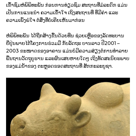
ເຂົ້າຊົມຫໍພິພິທະ​ພັນ​ ກ່ອນ​ການທ່ຽວຊົມ ​ສະຖານທີ່​ມໍລະດົກ ແມ່ນ​
ເປັນ​ການແນະນຳ ຄວາມເຂົ້າໃຈ ເຖິງສະຖານທີ່ ທີ່ມີຄ່າ ແລະ
ຄວາມ​ເພິ້ງ​ພໍ​ໃຈ ຕໍ່ສິ່ງທີ່ບໍ່​ເຄີຍ​ເຫັນ​ມາກ່ອນ
ຫໍພິພິທະ​ພັນ ​ໄດ້​ຖືກ​ສ້າ​ງຂື້ນດ້ວຍ​ທືນ ຊ່ວຍ​ເຫຼືອຂອງ​ລັດ​ທະ​ບານ ​
ຍີ່ປຸ່ນພາຍ​ໄຕ້​ໂຄງ​​ການຮ່ວມມື ​ກັບ​ລັດ​ຖະ​ ບານ​ລາວ ປີ2001 –
2003 ຂະໜາດຂອງ​ອາຄານ ​ແມ່ນ​ບໍ່ມີ​ຄວາມສ່ຽງຕໍ່ການ​ທຳລາຍ ​
ພື້ນຖານວັດຖຸບູຮານ ແລະ​ຜົນ​ເສຍຫາຍໃດໆ ​ເຖິງທັດສະນິຍະພາບ
ຂອງ​ແມ່ນ້ຳຂອງ​ ຕະຫຼອດຮອດສະຖານ​ທີ່ ​ສັກກະ​ລະ​ບູຊາ.