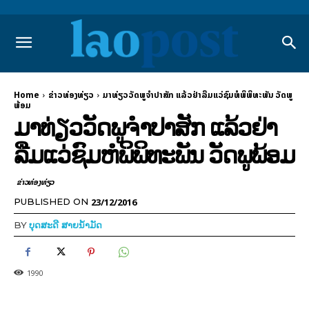
Home
​ຂ່າວທ່ອງທ່ຽວ
ມາທ່ຽວວັດພູຈຳປາສັກ ແລ້ວຢ່າລືມແວ່ຊົມຫໍພິພິທະພັນ ວັດພູ
ພ້ອມ
ມາທ່ຽວວັດພູຈຳປາສັກ ແລ້ວຢ່າ
ລືມແວ່ຊົມຫໍພິພິທະພັນ ວັດພູພ້ອມ
​ຂ່າວທ່ອງທ່ຽວ
23/12/2016
PUBLISHED ON
BY
ບຸດສະດີ ສາຍນ້ຳມັດ
1990