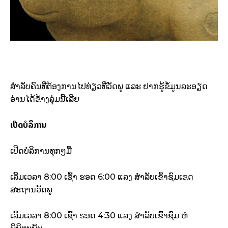
ສຳລັບຄົນທີ່ຕ້ອງການໄປທ່ຽວທີ່ວັດພູ ແລະ ຢາກຮູ້ຂໍ້ມູນລະອຽດ
ອ່ານໄດ້ຂ້າງລຸ່ມນີ້ເລີຍ
ເປີດບໍລິການ
ເປີດບໍລິການທຸກໆມື້
ເລີ້ມເວລາ 8:00 ເຊົ້າ ຮອດ 6:00 ແລງ ສຳລັບເຂົ້າຊົມເຂດ
ສະຖານວັດພູ
ເລີ້ມເວລາ 8:00 ເຊົ້າ ຮອດ 4:30 ແລງ ສຳລັບເຂົ້າຊົມ ຫໍ