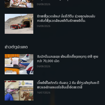
06/08/2026
ຮັກສາສິ່ງແວດລ້ອມ! ບໍ່ແຮ່ໃຕ້ດິນ ຊ່ວຍຫຼຸດຜ່ອນຜົນ
ກະທົບຕໍ່ສິ່ງແວດລ້ອມໜ້າດິນຮັກສາໜ້າດິນ.
06/08/2026
ຂ່າວຕ່າງປະເທດ
ຈັບນັກບິນມາເລເຊຍ ພ້ອມຍຶດເຄື່ອງຂອງກາງ ຢາອີ ຫຼາຍ
ກວ່າ 70,000 ເມັດ
06/08/2026
ເຈົ້າໜ້າທີ່ໄທກັກຕົວ ຄົນລາວ 2 ຄົນ ທີ່ກ່ຽວຂ້ອງກັບຄະດີ
ສາວແອລັກລອບເຮໂຣອີນເຂົ້າອົດສະຕາລີ
16/07/2026