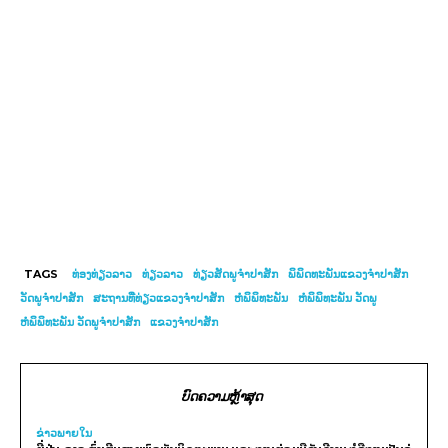
TAGS
ທ່ອງທ່ຽວລາວ
ທ່ຽວລາວ
ທ່ຽວສັດພູຈຳປາສັກ
ພິພິດທະພັນແຂວງຈຳປາສັກ
ວັດພູຈຳປາສັກ
ສະຖານທີ່ທ່ຽວແຂວງຈຳປາສັກ
ຫໍພິພິທະພັນ
ຫໍພິພິທະພັນ ວັດພູ
ຫໍພິພິທະພັນ ວັດພູຈຳປາສັກ
ແຂວງຈຳປາສັກ
ບົດຄວາມຫຼ້າສຸດ
ຂ່າວພາຍ​ໃນ