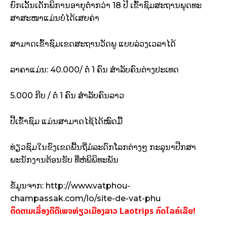
ຍົກເວັ້ນເດັກພິການອາຍຸຕໍ່າກວ່າ 18 ປີ ເຂົ້າຊົມສະຖານພຸດທະ
ສາສະໜາແມ່ນບໍ່ໄດ້ເສຍຄ່າ
ສາມາດເຂົ້າຊົມເຂດສະຖານວັດພູ ແບບລ່ວງເວລາໄດ້
ລາຄາແມ່ນ: 40.000/ ຕໍ່ 1 ຄົນ ສຳລັບຄົນຕ່າງປະເທດ
5.000 ກີບ / ຕໍ່ 1 ຄົນ ສຳລັບຄົນລາວ
ປີ້ເຂົ້າຊົມ ແມ່ນສາມາດໄຊ້ໄດ້ໝົດມື້
ທ່ຽວຊົມໃນຂົງເຂດພື້ນຖີ່ມໍລະດົກໂລກຕ່າງໆ ກະລຸນາປືກສາ
ພະນັກງານຕ້ອນຮັບ ທີ່ຫໍພິພິທະພັນ
ຂໍ້ມູນຈາກ: http://www.vatphou-
champassak.com/lo/site-de-vat-phu
ຕິດຕາມເລື່ອງດີດີເພຈທ່ຽວເມືອງລາວ Laotrips ກົດໄລຄ໌ເລີຍ!