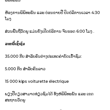
ພິພິທະພັນ
ຫ້ອງການພິພິທະພັນ ແລະ ບ່ອນຂາຍປີ້ ປິດບໍລິການເວລາ 4:30
ໂມງ
ສ່ວນພື້ນຖີ່ວັດພູ ແມ່ນຍັງເປີດບໍລິການ ຈົນຮອດ 6:00 ໂມງ .
ລາຄາປີ້ເຊົ້າຊົມ
35.000 ກີບ ສຳລັບຄົນຕ່າງປະເທດຄ່າບັດເຂົ້າຊົມ:
5.000 ກີບ ສຳລັບຄົນລາວ
15 000 kips voiturette électrique
ພຽງປີ້ດຽວສາມາດທ່ຽວຊົມໄດ້ ທັງຫໍພິພິທະພັນ ແລະ ເຂດ
ສະຖານວັດພູ