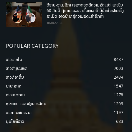
ອີຣານ-ອາເມລິກາ ເຈລະຈາຍຸດຕິຄວາມຂັດແຍ່ງ! ພາຍໃນ
60 ວັນນີ້ ຖ້າການເຈລະຈາຫຼົ້ມເຫຼວ ຫຼື ມີຝ່າຍໃດຝ່າຍໜຶ່ງ
ລະເມີດ ອາດນໍາມາສູ່ຄວາມຂັດແຍ້ງອີກຄັ້ງ
18/06/2026
POPULAR CATEGORY
ຂ່າວພາຍ​ໃນ
8487
ຂ່າວຕ່າງປະເທດ
7003
ຂ່າວທ້ອງຖິ່ນ
2484
ນານາສາລະ
1547
ຂ່າວເຫດການ
1278
ສຸຂະພາບ ແລະ ສີ່ງແວດລ້ອມ
1203
ຂ່າວການພັດທະນາ
1197
ມູມໄອທີລາວ
683