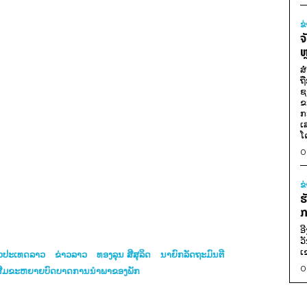
ຂ
ຈ
ຫ
ສ
ຖ
ຊ
ຂ
ກ
ເ
ໂ
0
ຂ
ຮ
ກ
ອ
ວ
ເ
າວປະເທດລາວ
ຂ່າວລາວ
ທອງລຸນ ສີສຸລິດ
ນາຍົກລັດຖະມົນຕີ
0
ສີມຂະຫຍາຍບົດບາດການນຳພາຂອງພັກ