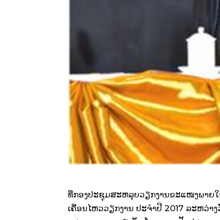
ທີ່ກອງປະຊຸມສະຫລຸບວຽກງານຂະແໜງພາຍໃ
ເຄື່ອນໄຫວວຽກງານ ປະຈຳປີ
2017
ລະຫວ່າງວ