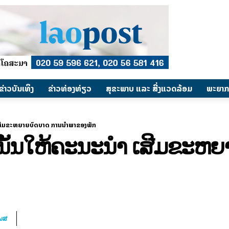
​ຂ່າວບັນເທິງ
​ຂ່າວທ່ອງທ່ຽວ
ສຸຂະພາບ ແລະ ສີ່ງແວດລ້ອມ
ພະຍາກ
າ ເສີມຂະຫຍາຍບົດບາດ ການນຳພາຂອງພັກ
ເນັ້ນໃຫ້ຄະນະນໍາ ເສີມຂະຫ
ໂພສ