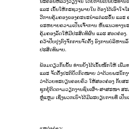
ນະຄອນຫລວງວຽງຈັນ ໂດຍການເປັນປະທານ
ແລະ ເນັ້ນໃຫ້ກະຊວງພາຍໃນ ຕ້ອງໄດ້ເອົາໃ
ວີການຄຸ້ມຄອງຂອງຄະນະນຳແຕ່ລະຂັ້ນ ແລະ ຄ
ຂະຫຍາຍຄວາມເປັນເຈົ້າການ ຫັນແນວທາງນະ
ຄຸ້ມຄອງລັດໃຫ້ມີປະສິດທິຜົນ ແລະ ສອດຄ່ອງ. 
ຄວ້າປັບປຸງກົງຈັກການຈັດຕັ້ງ ອົງການບໍລິຫານ
ປະສິດທິພາບ.
ພ້ອມດຽວກັນນັ້ນ ທ່ານຍັງໄດ້ເນັ້ນໜັກໃຫ້ ເພ
ແລະ ຈັດຕັ້ງປະຕິບັດກົດໝາຍ ວ່າດ້ວຍພະນັກງ
ວ່າດ້ວຍທະບຽນຄອບຄົວ ໃຫ້ສອດຄ່ອງ ກັບສະພ
ຊຸກຍູ້ຕິດຕາມວຽກງານຊົນເຜົ່າ-ສາສະໜາ ສະມາຄ
ຫຼໍ່ແຫຼມ ເຊິ່ງພວກເຮົາໄດ້ມີລະບຽບການທີ່ ເປັ
ແຫລ່ງຂ່າວ: