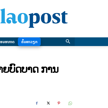
ອນອາກາດ
ຄົ້ນຫາວຽກ
ຍາຍບົດບາດ ການ