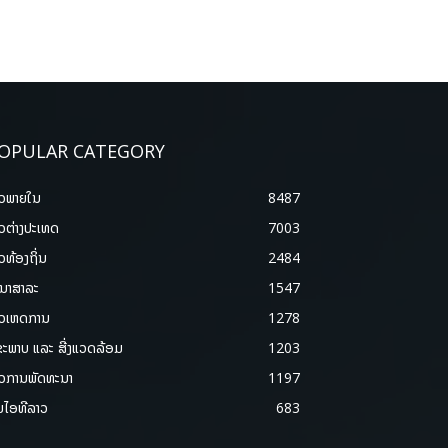
OPULAR CATEGORY
າວພາຍ​ໃນ
8487
າວຕ່າງປະເທດ
7003
າວທ້ອງຖິ່ນ
2484
ນາສາລະ
1547
າວເຫດການ
1278
ຂະພາບ ແລະ ສີ່ງແວດລ້ອມ
1203
າວການພັດທະນາ
1197
ມໄອທີລາວ
683