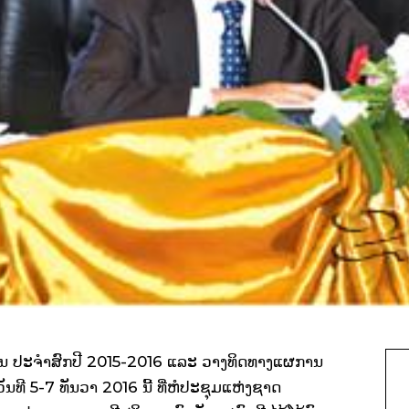
ນ ປະຈຳສົກປີ
2015-2016
ແລະ ວາງທິດທາງແຜ
ການ
ັນທີ 5-7 ທັນວາ 2016 ນີ້ ທີ່ຫໍປະຊຸມແຫ່ງຊາດ