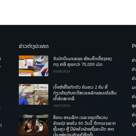
ຂ່າວຕ່າງປະເທດ
P
ບ
ຈັບນັກບິນມາເລເຊຍ ພ້ອມຍຶດເຄື່ອງຂອງ
ຂ່
່
ກາງ ຢາອີ ຫຼາຍກວ່າ 70,000 ເມັດ
ຂ່
06/08/2026
ຂ່
ເຈົ້າໜ້າທີ່ໄທກັກຕົວ ຄົນລາວ 2 ຄົນ ທີ່
ນາ
ກ່ຽວຂ້ອງກັບຄະດີສາວແອລັກລອບເຮໂຣອີນ
ຂ່
ເຂົ້າອົດສະຕາລີ
ສຸ
.
16/07/2026
ຂ່
ອີຣານ-ອາເມລິກາ ເຈລະຈາຍຸດຕິຄວາມ
ຂັດແຍ່ງ! ພາຍໃນ 60 ວັນນີ້ ຖ້າການເຈລະຈາ
ມູ
ຸດ
ຫຼົ້ມເຫຼວ ຫຼື ມີຝ່າຍໃດຝ່າຍໜຶ່ງລະເມີດ ອາດ
ນໍາມາສູ່ຄວາມຂັດແຍ້ງອີກຄັ້ງ