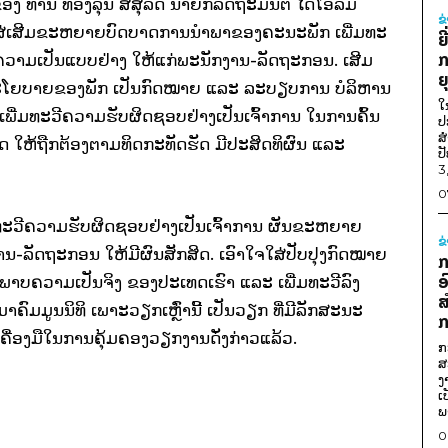
ຂອງ
ທ່ານ ທອງລຸນ ສີສຸລິດ ນາຍົກລັດຖະມົນຕີ ໄດ້ໂອ້ລົມ
ຂ
ຈໃສ່ເສີມຂະຫຍາຍບົດບາດການນຳພາຂອງຄະນະພັກ ເພີ່ມທະ
ຍ
ກ
ວາມເປັນແບບຢ່າງ ໃຫ້ແກ່ພະນັກງານ-ລັດຖະກອນ. ເສີມ
ຍ
ໂຍບາຍຂອງພັກ ເປັນກົດໝາຍ ແລະ ລະບຽບການ ບໍລິຫານ
ໃ
ເພີ່ມທະວີຄວາມຮັບຜິດຊອບຢ່າງເປັນເຈົ້າການ ໃນການຄົ້ນ
ປ
ສ
ລັດ ໃຫ້ຖືກຕ້ອງຕາມທິດກະທັດຮັດ ມີປະສິດທິຜົນ ແລະ
ປ
3
0
ີ່ມທະວີຄວາມຮັບຜິດຊອບຢ່າງເປັນເຈົ້າການ ຜັນຂະຫຍາຍ
ຂ
ານ-ລັດຖະກອນ ໃຫ້ມີຜົນສັກສິດ. ເອົາໃຈໃສ່ປັບປຸງກົດໝາຍ
ກ
ອ
າບຄວາມເປັນຈິງ ຂອງປະເທດເຮົາ ແລະ ເພີ່ມທະວີລົງ
ສ
ົມມູນນິທິ ເພາະວຽກເຫຼົ່ານີ້ ເປັນວຽກ ທີ່ມີລັກສະນະ
ກ
ນເຄື່ອງມືໃນການຄຸ້ມຄອງວຽກງານດັ່ງກ່າວແລ້ວ.
ກ
ສ
ງ
ເ
ພ
0