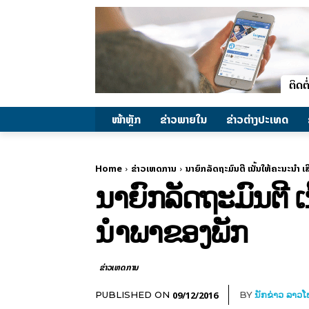
ໜ້າຫຼັກ
ຂ່າວພາຍ​ໃນ
ຂ່າວຕ່າງປະເທດ
Home
ຂ່າວເຫດການ
ນາຍົກລັດຖະມົນຕີ ເນັ້ນໃຫ້ຄະນະນໍ
ນາຍົກລັດຖະມົນຕີ 
ນຳພາຂອງພັກ
ຂ່າວເຫດການ
09/12/2016
PUBLISHED ON
BY
ນັກຂ່າວ ລາວ