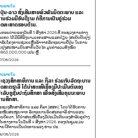
່າວພາຍ​ໃນ
ີ່ປຸ່ນ-ລາວ ສົ່ງເສີມສາຍພົວພັນມິດຕະພາບ ແລະ
ານຮ່ວມມືອັນດີງາມ ກໍຄືການເປັນຄູ່ຮ່ວມ
ຸດທະສາດຮອບດ້ານ.
ນຕອນບ່າຍຂອງວັນທີ 5 ສິງຫາ 2026 ທີ່ ກະຊວງການຕ່າງ
ະເທດ ໄດ້ມີພິທີລົງນາມເອກະສານແລກປ່ຽນ (ສະບັບປັບປຸງ)
ໍາລັບໂຄງການຊ່ວຍເຫຼືອລ້າຈາກລັດຖະບານຍີ່ປຸ່ນ ໃນການ
ັບປຸງສະໜາມບິນສາກົນວັດໄຕ ມູນຄ່າລວມທັງໝົດ
,863,000,000 ເຢນ ຫຼື...
7/08/2026
່າວພາຍ​ໃນ
ະຊວງສຶກສາທິການ ແລະ ກິລາ ຮ່ວມກັບລັດຖະບານ
ົດສະຕຣາລີ ໄດ້ນຳສະເໜີເຄື່ອງມືປະເມີນຕົນເອງ
ຳລັບຄູຊັ້ນປະຖົມສຶກສາ ເພື່ອສົ່ງເສີມຄຸນນະພາບ
ານສຶກສາ.
ະຊວງສຶກສາທິການ ແລະ ກິລາ (ສສກ), ໂດຍໄດ້ຮັບການ
ະໜັບສະໜູນຈາກ ລັດຖະບານອົດສະຕຣາລີ ຜ່ານແຜນ
ານບີຄວາ, ໄດ້ນຳສະເໜີເຄື່ອງມືປະເມີນຕົນເອງສຳລັບຄູຢ່າງ
ປັນທາງການໃນວັນທີ 4 ສິງຫາ 2026. ກອງປະຊຸມແມ່ນ
າຍໃຕ້ການເປັນປະທານຂອງ ທ່ານ ປອ...
6/08/2026