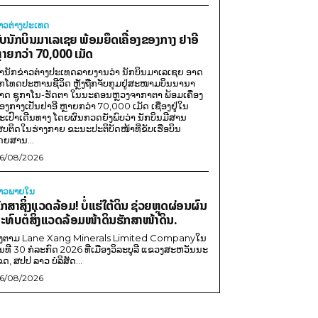
່າວຕ່າງປະເທດ
ັບນັກບິນມາເລເຊຍ ພ້ອມຍຶດເຄື່ອງຂອງກາງ ຢາອີ
ຼາຍກວ່າ 70,000 ເມັດ
ຳນັກຂ່າວຕ່າງປະເທດລາຍງານວ່າ ນັກບິນມາເລເຊຍ ອາດ
ືກໂທດປະຫານຊີວິດ ຫຼັງຖືກຈັບກຸມຢູ່ສະໜາມບິນນານາ
າດ ຊູກາໂນ-ຮັດຕາ ໃນນະຄອນຫຼວງຈາກາຕາ ພ້ອມເຄື່ອງ
ອງກາງເປັນຢາອີ ຫຼາຍກວ່າ 70,000 ເມັດ ເຊື່ອງຢູ່ໃນ
ະເປົາເດີນທາງ ໂດຍຜົນກວດຍັງພົບວ່າ ນັກບິນມີສານ
ສບຕິດໃນຮ່າງກາຍ ຂະນະປະຕິບັດໜ້າທີ່ຂັບເຮືອບິນ
ດຍສານ...
6/08/2026
່າວພາຍ​ໃນ
ັກສາສິ່ງແວດລ້ອມ! ບໍ່ແຮ່ໃຕ້ດິນ ຊ່ວຍຫຼຸດຜ່ອນຜົນ
ະທົບຕໍ່ສິ່ງແວດລ້ອມໜ້າດິນຮັກສາໜ້າດິນ.
ີງຕາມ Lane Xang Minerals Limited Companyໃນ
ັນທີ 30 ກໍລະກົດ 2026 ທີ່ເມືອງວິລະບູລີ ແຂວງສະຫວັນນະ
ຂດ, ສປປ ລາວ ບໍລິສັດ...
6/08/2026