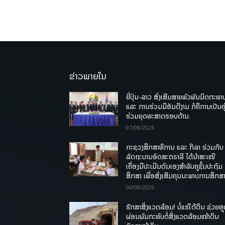
ຂ່າວພາຍໃນ
ຍີ່ປຸ່ນ-ລາວ ສົ່ງເສີມສາຍພົວພັນມິດຕະພາ
ແລະ ການຮ່ວມມືອັນດີງາມ ກໍຄືການເປັນຄູ
ຮ່ວມຍຸດທະສາດຮອບດ້ານ.
07/08/2026
ກະຊວງສຶກສາທິການ ແລະ ກິລາ ຮ່ວມກັບ
ລັດຖະບານອົດສະຕຣາລີ ໄດ້ນຳສະເໜີ
ເຄື່ອງມືປະເມີນຕົນເອງສຳລັບຄູຊັ້ນປະຖົມ
ສຶກສາ ເພື່ອສົ່ງເສີມຄຸນນະພາບການສຶກສາ
06/08/2026
ຮັກສາສິ່ງແວດລ້ອມ! ບໍ່ແຮ່ໃຕ້ດິນ ຊ່ວຍຫຼ
ຜ່ອນຜົນກະທົບຕໍ່ສິ່ງແວດລ້ອມໜ້າດິນ