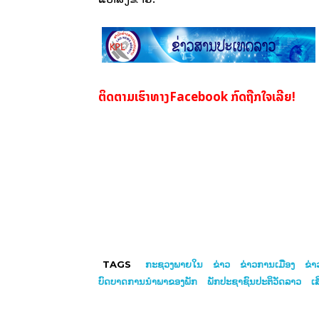
ຕິດຕາມເຮົາທາງFacebook ກົດຖືກໃຈເລີຍ!
TAGS
ກະຊວງພາຍໃນ
ຂ່າວ
ຂ່າວການເມືອງ
ຂ່
ບົດບາດການນຳພາຂອງພັກ
ພັກປະຊາຊົນປະຕິວັດລາວ
ເ