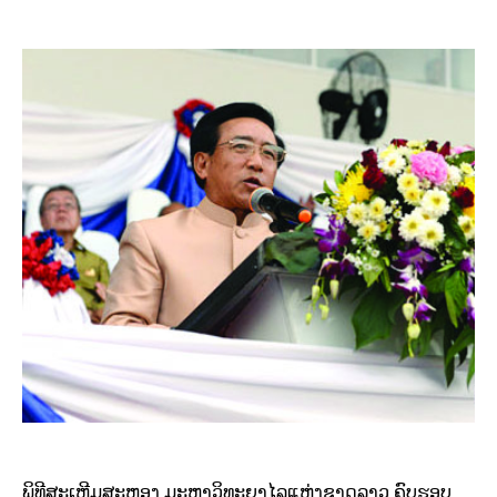
ພິທີສະເຫຼີມສະຫຼອງ ມະຫາວິທະຍາໄລແຫ່ງຊາດລາວ ຄົບຮອບ