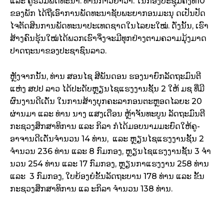
ແລະ ຄູ່ຮ່ວມພັດທະນາ. ທ່ານກ່າວຢ້ຳວ່າ: ໃນກອງປະຊຸມຄັ້ງທີ10
ຂອງພັກ ໄດ້ຖືເອົາການພັດທະນາຊັບພະຍາກອນມະນຸ ດເປັນປັດ
ໄຈຕັດສິນການພັດທະນາປະເທດຊາດໃນໄລຍະໃໝ່. ດັ່ງນັ້ນ, ເຮົາ
ສ້າງຄົນຮຸ້ນໃໝ່ໄດ້ພວກເຮົາຈຶ່ງຈະມີທຸກຢ່າງຕາມຄວາມມຸ້ງມາດ
ປາດຖະນາຂອງປະຊາຊົນລາວ.
ຫຼັງຈາກນັ້ນ, ທ່ານ ສອນໄຊ ສີພັນດອນ ຮອງນາຍົກລັດຖະມົນຕີ
ແຫ່ງ ສປປ ລາວ ໄດ້ປະດັບຫຼຽນໄຊແຮງງານຊັ້ນ 2 ໃຫ້ ມຊ ທີ່ມີ
ຜົນງານດີເດັ່ນ ໃນການສ້າງບຸກຄະລາກອນຕະຫຼອດໄລຍະ 20
ຜ່ານມາ ແລະ ທ່ານ ນາງ ແສງເດືອນ ຫຼ້າຈັນທະບູນ ລັດຖະມົນຕີ
ກະຊວງສຶກສາທິການ ແລະ ກິລາ ກໍໄດ້ມອບນາມມະຍົດໃຫ້ຄູ-
ອາຈານດີເດັ່ນຈໍານວນ 14 ທ່ານ, ແລະ ຫຼຽນໄຊແຮງງານຊັ້ນ 2
ຈໍານວນ 236 ທ່ານ ແລະ 8 ກົມກອງ, ຫຼຽນໄຊແຮງງານຊັ້ນ 3 ຈໍາ
ນວນ 254 ທ່ານ ແລະ 17 ກົມກອງ, ຫຼຽນກາແຮງງານ 258 ທ່ານ
ແລະ 3 ກົມກອງ, ໃບຍ້ອງຍໍຂັ້ນລັດຖະບານ 178 ທ່ານ ແລະ ຂັ້ນ
ກະຊວງສຶກສາທິການ ແລ ະກິລາ ຈໍານວນ 138 ທ່ານ.