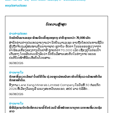
ຮອງປະທາ່ນປະເທດ
ບົດຄວາມຫຼ້າສຸດ
ຂ່າວຕ່າງປະເທດ
ຈັບນັກບິນມາເລເຊຍ ພ້ອມຍຶດເຄື່ອງຂອງກາງ ຢາອີ ຫຼາຍກວ່າ 70,000 ເມັດ
ສຳນັກຂ່າວຕ່າງປະເທດລາຍງານວ່າ ນັກບິນມາເລເຊຍ ອາດຖືກໂທດປະຫານຊີວິດ
ຫຼັງຖືກຈັບກຸມຢູ່ສະໜາມບິນນານາຊາດ ຊູກາໂນ-ຮັດຕາ ໃນນະຄອນຫຼວງຈາກາ
ຕາ ພ້ອມເຄື່ອງຂອງກາງເປັນຢາອີ ຫຼາຍກວ່າ 70,000 ເມັດ ເຊື່ອງຢູ່ໃນກະເປົາ
ເດີນທາງ ໂດຍຜົນກວດຍັງພົບວ່າ ນັກບິນມີສານເສບຕິດໃນຮ່າງກາຍ ຂະນະ
ປະຕິບັດໜ້າທີ່ຂັບເຮືອບິນໂດຍສານ...
06/08/2026
ຂ່າວພາຍ​ໃນ
ຮັກສາສິ່ງແວດລ້ອມ! ບໍ່ແຮ່ໃຕ້ດິນ ຊ່ວຍຫຼຸດຜ່ອນຜົນກະທົບຕໍ່ສິ່ງແວດລ້ອມໜ້າດິນ
ຮັກສາໜ້າດິນ.
ອີງຕາມ Lane Xang Minerals Limited Companyໃນວັນທີ 30 ກໍລະກົດ
2026 ທີ່ເມືອງວິລະບູລີ ແຂວງສະຫວັນນະເຂດ, ສປປ ລາວ ບໍລິສັດ...
06/08/2026
ຂ່າວພາຍ​ໃນ
ພິທີລົງນາມບົດບັນທຶກຄວາມເຂົ້າໃຈຮ່ວມມື ເພື່ອພັດທະນາບຸກຄະລາກອນສື່ມວນຊົນ
ລາວ