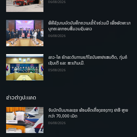
06/08/2026
ພິທີລົງນາມບົດບັນທຶກຄວາມເຂົ້າໃຈຮ່ວມມື ເພື່ອພັດທະນາ
ບຸກຄະລາກອນສື່ມວນຊົນລາວ
06/08/2026
ລາວ-ໄທ ຍົກລະດັບການແກ້ໄຂບັນຫາຢາເສບຕິດ, ກຸ່ມຄໍ
ເຊັນເຕີ ແລະ ສະແກັມເມີ.
05/08/2026
ຂ່າວຕ່າງປະເທດ
ຈັບນັກບິນມາເລເຊຍ ພ້ອມຍຶດເຄື່ອງຂອງກາງ ຢາອີ ຫຼາຍ
ກວ່າ 70,000 ເມັດ
06/08/2026