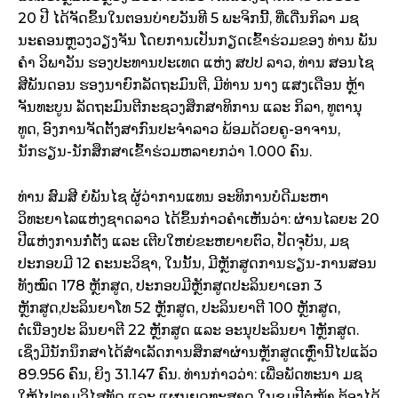
20 ປີ ໄດ້ຈັດຂຶ້ນໃນຕອນບ່າຍວັນທີ 5 ພະຈິກນີ້, ທີ່ເດີ່ນກິລາ ມຊ
ນະຄອນຫຼວງວຽງຈັນ ໂດຍການເປັນກຽດເຂົ້າຮ່ວມຂອງ ທ່ານ ພັນ
ຄໍາ ວິພາວັນ ຮອງປະທານປະເທດ ແຫ່ງ ສປປ ລາວ, ທ່ານ ສອນໄຊ
ສີພັນດອນ ຮອງນາຍົກລັດຖະມົນຕີ, ມີທ່ານ ນາງ ແສງເດືອນ ຫຼ້າ
ຈັນທະບູນ ລັດຖະມົນຕີກະຊວງສຶກສາທິການ ແລະ ກິລາ, ທູຕານຸ
ທູດ, ອົງການຈັດຕັ້ງສາກົນປະຈໍາລາວ ພ້ອມດ້ວຍຄູ-ອາຈານ,
ນັກຮຽນ-ນັກສຶກສາເຂົ້າຮ່ວມຫລາຍກວ່າ 1.000 ຄົນ.
ທ່ານ ສົມສີ ຍໍພັນໄຊ ຜູ້ວ່າການແທນ ອະທິການບໍດີມະຫາ
ວິທະຍາໄລແຫ່ງຊາດລາວ ໄດ້ຂຶ້ນກ່າວຄຳເຫັນວ່າ: ຜ່ານໄລຍະ 20
ປີແຫ່ງການກໍ່ຕັ້ງ ແລະ ເຕີບໃຫຍ່ຂະຫຍາຍຕົວ, ປັດຈຸບັນ, ມຊ
ປະກອບມີ 12 ຄະນະວິຊາ, ໃນນັ້ນ, ມີຫຼັກສູດການຮຽນ-ການສອນ
ທັງໝົດ 178 ຫຼັກສູດ, ປະກອບມີຫຼັກສູດປະລິນຍາເອກ 3
ຫຼັກສູດ,ປະລິນຍາໂທ 52 ຫຼັກສູດ, ປະລິນຍາຕີ 100 ຫຼັກສູດ,
ຕໍ່ເນື່ອງປະ ລິນຍາຕີ 22 ຫຼັກສູດ ແລະ ອະນຸປະລິນຍາ 1ຫຼັກສູດ.
ເຊິ່ງມີນັກນຶກສາໄດ້ສໍາເລັດການສຶກສາຜ່ານຫຼັກສູດເຫຼົ່ານີ້ໄປແລ້ວ
89.956 ຄົນ, ຍິງ 31.147 ຄົນ. ທ່ານກ່າວວ່າ: ເພື່ອພັດທະນາ ມຊ
ໃຫ້ໄປຕາມວິໄສທັດ ແລະ ແຜນຍຸດທະສາດ ໃນຊຸມປີຕໍ່ໜ້າ ຕ້ອງໄດ້