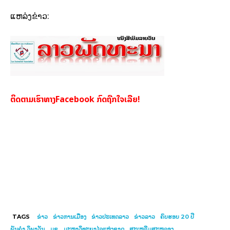
ແຫລ່ງຂ່າວ:
ຕິດຕາມເຮົາທາງFacebook ກົດຖືກໃຈເລີຍ!
TAGS
ຂ່າວ
ຂ່າວການເມືອງ
ຂ່າວປະເທດລາວ
ຂ່າວລາວ
ຄົບຮອບ 20 ປີ
ພັນຄຳ ວິພາວັນ
ມຊ
ມະຫາວິທະຍາໄລແຫ່ງຊາດ
ສະເຫລີມສະຫລອງ