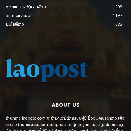
ສຸຂະພາບ ແລະ ສີ່ງແວດລ້ອມ
1203
ຂ່າວການພັດທະນາ
1197
ມູມໄອທີລາວ
683
ABOUT US
ສຳນັກຂ່າວ laopost.com ຈະສ້າງໂຕເອງໃຫ້ກາຍເປັນຜູ້ນຳສື່ອອນລາຍຂອງລາວ ເພື່ອ
ຄົນລາວ ໂດຍນຳສະເໜີຂ່າວສານທີ່ມີຄຸນນະພາບ, ຖືກຕ້ອງຕາມແນວທາງນະໂຍບາຍຂອງ
ພັກ-ລັດ, ເປັນປະໂຫຍດຕໍ່ຜູ້ຊົມໃຫ້ໄດ້ຫຼາກຫຼາຍທີ່ສຸດ, ຈະແຈ້ງທີ່ສຸດ ແລະວ່ອງໄວທີ່ສຸດ.