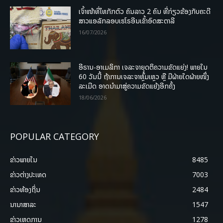
ເຈົ້າໜ້າທີ່ໄທກັກຕົວ ຄົນລາວ 2 ຄົນ ທີ່ກ່ຽວຂ້ອງກັບຄະດີ
ສາວແອລັກລອບເຮໂຣອີນເຂົ້າອົດສະຕາລີ
16/07/2026
ອີຣານ-ອາເມລິກາ ເຈລະຈາຍຸດຕິຄວາມຂັດແຍ່ງ! ພາຍໃນ
60 ວັນນີ້ ຖ້າການເຈລະຈາຫຼົ້ມເຫຼວ ຫຼື ມີຝ່າຍໃດຝ່າຍໜຶ່ງ
ລະເມີດ ອາດນໍາມາສູ່ຄວາມຂັດແຍ້ງອີກຄັ້ງ
18/06/2026
POPULAR CATEGORY
ຂ່າວພາຍ​ໃນ
8485
ຂ່າວຕ່າງປະເທດ
7003
ຂ່າວທ້ອງຖິ່ນ
2484
ນານາສາລະ
1547
ຂ່າວເຫດການ
1278