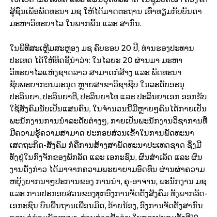
ສູ້ຊົນເພື່ອພັດທະນາ ມຊ ໃຫ້ໄດ້ມາດຕະຖານ ເທົ່າທຽມກັບບັນດາ
ມະຫາວິທະຍາໄລ ໃນພາກພື້ນ ແລະ ສາກົນ.
ໃນພິທີສະເຫຼີມສະຫຼອງ ມຊ ຄົບຮອບ 20 ປີ, ທ່ານຮອງປະທານ
ປະເທດ ໄດ້ໃຫ້ທິດຊີ້ນຳວ່າ: ໃນໄລຍະ 20 ຜ່ານມາ ມະຫາ
ວິທະຍາໄລແຫ່ງຊາດລາວ ສາມາດກໍ່ສ້າງ ແລະ ພັດທະນາ
ຊັບພະຍາກອນມະນຸດ ຫຼາຍສາຂາວິຊາຊີບ ໃນລະດັບອະນຸ
ປະລິນຍາ, ປະລິນຍາຕີ, ປະລິນຍາໂທ ແລະ ປະລິນຍາເອກ ອອກຮັບ
ໃຊ້ສັງຄົມນັບເປັນແສນຄົນ, ໃນຈໍານວນນີ້ມີຫຼາຍໆຄົນໄດ້ກາຍເປັນ
ພະນັກງານການນໍາລະດັບຕ່າງໆ, ກາຍເປັນພະນັກງານວິຊາການທີ່
ມີຄວາມຮູ້ຄວາມສາມາດ ປະກອບສ່ວນເຂົ້າໃນການພັດທະນາ
ເສດຖະກິດ-ສັງຄົມ ກໍຄືການສ້າງສາພັດທະນາປະເທດຊາດ ຊຶ່ງມີ
ທັງຢູ່ໃນກົງຈັກຂອງພັກລັດ ແລະ ເອກະຊົນ, ຜົນສໍາເລັດ ແລະ ຜົນ
ງານດັ່ງກ່າວ ໄດ້ມາຈາກຄວາມພະຍາຍາມອົດທົນ ຜ່ານຜ່າຄວາມ
ຫຍຸ້ງຍາກນາໆປະການຂອງ ການນໍາ, ຄຸ-ອາຈານ, ພະນັກງານ ມຊ
ແລະ ການປະກອບສ່ວນຂອງທຸກອົງການຈັດຕັ້ງສັງຄົມ ທັງພາກລັດ-
ເອກະຊົນ ບົນພື້ນຖານເພື່ອນມິດ, ອ້າຍນ້ອງ, ອົງການຈັດຕັ້ງສາກົນ