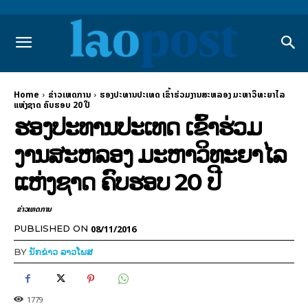
Home
ຂ່າວເຫດການ
ຮອງປະທານປະເທດ ເຂົ້າຮ່ວມງານສະຫລອງ ມະຫາວິທະຍາໄລ
ແຫ່ງຊາດ ຄົບຮອບ 20 ປີ
ຮອງປະທານປະເທດ ເຂົ້າຮ່ວມ
ງານສະຫລອງ ມະຫາວິທະຍາໄລ
ແຫ່ງຊາດ ຄົບຮອບ 20 ປີ
ຂ່າວເຫດການ
08/11/2016
PUBLISHED ON
BY
ນັກຂ່າວ ລາວໂພສ
1779