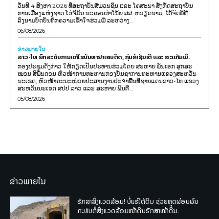
ວັນທີ 4 ສິງຫາ 2026 ທີ່ສະຖາບັນສື່ມວນຊົນ ແລະ ໂຄສະນາ ສັງກັດສະຖາບັນ
ການເມືອງແຫ່ງຊາດ ໂຮ່ຈິມິນ ນະຄອນຮ່າໂນ້ຍ ສສ. ຫວຽດນາມ, ໄດ້ຈັດພິທີ
ລົງນາມບົດບັນທຶກຄວາມເຂົ້າໃຈຮ່ວມມື ລະຫວ່າງ...
06/08/2026
ຂ່າວພາຍ​ໃນ
ລາວ-ໄທ ຍົກລະດັບການແກ້ໄຂບັນຫາຢາເສບຕິດ, ກຸ່ມຄໍເຊັນເຕີ ແລະ ສະແກັມເມີ.
ກອງປະຊຸມດັ່ງກ່າວ ໃຫ້ກຽດເປັນປະທານຮ່ວມໂດຍ ສະຫາຍ ພັນເອກ ສຸກສະ
ໝອນ ສີພັນດອນ ຫົວໜ້າການທະຫານກອງບັນຊາການທະຫານແຂວງສະຫວັນ
ນະເຂດ, ຫົວໜ້າຄະນະໜ່ວຍປະສານງານປະຈຳພື້ນທີ່ຊາຍແດນລາວ-ໄທ ແຂວງ
ສະຫວັນນະເຂດ ສປປ ລາວ ແລະ ສະຫາຍ ພົນຕີ...
05/08/2026
ຂ່າວພາຍໃນ
ຮັກສາສິ່ງແວດລ້ອມ! ບໍ່ແຮ່ໃຕ້ດິນ ຊ່ວຍຫຼຸດຜ່ອນຜົນ
ກະທົບຕໍ່ສິ່ງແວດລ້ອມໜ້າດິນຮັກສາໜ້າດິນ.