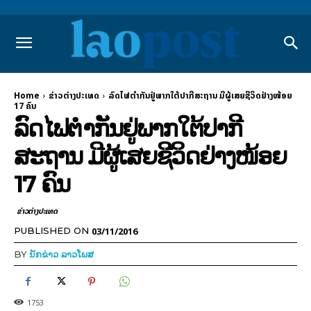
Home
ຂ່າວຕ່າງປະເທດ
ລົດໄຟຕຳກັນຢູ່ພາກໃຕ້ປາກີສະຖານ ມີຜູ້ເສຍຊີວິດຢ່າງໜ້ອຍ
17 ຄົນ
ລົດໄຟຕຳກັນຢູ່ພາກໃຕ້ປາກີ
ສະຖານ ມີຜູ້ເສຍຊີວິດຢ່າງໜ້ອຍ
17 ຄົນ
ຂ່າວຕ່າງປະເທດ
03/11/2016
PUBLISHED ON
BY
ນັກຂ່າວ ລາວໂພສ
1753