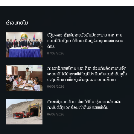
ຂ່າວພາຍໃນ
ຍີ່ປຸ່ນ-ລາວ ສົ່ງເສີມສາຍພົວພັນມິດຕະພາບ ແລະ ການ
ຮ່ວມມືອັນດີງາມ ກໍຄືການເປັນຄູ່ຮ່ວມຍຸດທະສາດຮອບ
ດ້ານ.
07/08/2026
ກະຊວງສຶກສາທິການ ແລະ ກິລາ ຮ່ວມກັບລັດຖະບານອົດ
ສະຕຣາລີ ໄດ້ນຳສະເໜີເຄື່ອງມືປະເມີນຕົນເອງສຳລັບຄູຊັ້ນ
ປະຖົມສຶກສາ ເພື່ອສົ່ງເສີມຄຸນນະພາບການສຶກສາ.
06/08/2026
ຮັກສາສິ່ງແວດລ້ອມ! ບໍ່ແຮ່ໃຕ້ດິນ ຊ່ວຍຫຼຸດຜ່ອນຜົນ
ກະທົບຕໍ່ສິ່ງແວດລ້ອມໜ້າດິນຮັກສາໜ້າດິນ.
06/08/2026