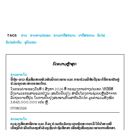
TAGS
ຂ່າວ
ຂ່າວ​ຕ່າງ​ປະເທດ
ຂ່າວປາກີສະຖານ
ປາກີສະຖານ
ລົດໄຟ
ລ​ົດ​ໄຟ​ຕຳ​ກັນ
ອຸບັດເຫດ
ບົດຄວາມຫຼ້າສຸດ
ຂ່າວພາຍ​ໃນ
ຍີ່ປຸ່ນ-ລາວ ສົ່ງເສີມສາຍພົວພັນມິດຕະພາບ ແລະ ການຮ່ວມມືອັນດີງາມ ກໍຄືການເປັນຄູ່
ຮ່ວມຍຸດທະສາດຮອບດ້ານ.
ໃນຕອນບ່າຍຂອງວັນທີ 5 ສິງຫາ 2026 ທີ່ ກະຊວງການຕ່າງປະເທດ ໄດ້ມີພິທີ
ລົງນາມເອກະສານແລກປ່ຽນ (ສະບັບປັບປຸງ) ສໍາລັບໂຄງການຊ່ວຍເຫຼືອລ້າຈາກ
ລັດຖະບານຍີ່ປຸ່ນ ໃນການປັບປຸງສະໜາມບິນສາກົນວັດໄຕ ມູນຄ່າລວມທັງໝົດ
3,863,000,000 ເຢນ ຫຼື...
07/08/2026
ຂ່າວພາຍ​ໃນ
ກະຊວງສຶກສາທິການ ແລະ ກິລາ ຮ່ວມກັບລັດຖະບານອົດສະຕຣາລີ ໄດ້ນຳສະເໜີ
ເຄື່ອງມືປະເມີນຕົນເອງສຳລັບຄູຊັ້ນປະຖົມສຶກສາ ເພື່ອສົ່ງເສີມຄຸນນະພາບການສຶກສາ.