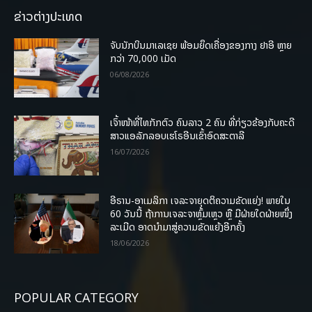
ຂ່າວຕ່າງປະເທດ
ຈັບນັກບິນມາເລເຊຍ ພ້ອມຍຶດເຄື່ອງຂອງກາງ ຢາອີ ຫຼາຍ
ກວ່າ 70,000 ເມັດ
06/08/2026
ເຈົ້າໜ້າທີ່ໄທກັກຕົວ ຄົນລາວ 2 ຄົນ ທີ່ກ່ຽວຂ້ອງກັບຄະດີ
ສາວແອລັກລອບເຮໂຣອີນເຂົ້າອົດສະຕາລີ
16/07/2026
ອີຣານ-ອາເມລິກາ ເຈລະຈາຍຸດຕິຄວາມຂັດແຍ່ງ! ພາຍໃນ
60 ວັນນີ້ ຖ້າການເຈລະຈາຫຼົ້ມເຫຼວ ຫຼື ມີຝ່າຍໃດຝ່າຍໜຶ່ງ
ລະເມີດ ອາດນໍາມາສູ່ຄວາມຂັດແຍ້ງອີກຄັ້ງ
18/06/2026
POPULAR CATEGORY