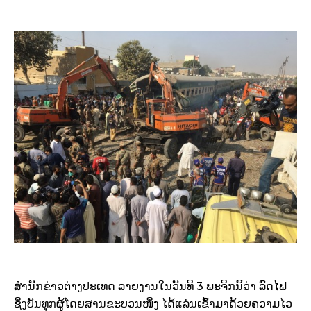
ສຳນັກຂ່າວຕ່າງປະເທດ ລາຍງານໃນວັນທີ 3 ພະຈິກນີ້ວ່າ ລົດໄຟ
ຊຶ່ງບັນທຸກຜູ້ໂດຍສານຂະບວນໜຶ່ງ ໄດ້ແລ່ນເຂົ້າມາດ້ວຍຄວາມໄວ