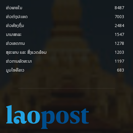
ຂ່າວພາຍ​ໃນ
8487
ຂ່າວຕ່າງປະເທດ
7003
ຂ່າວທ້ອງຖິ່ນ
2484
ນານາສາລະ
1547
ຂ່າວເຫດການ
1278
ສຸຂະພາບ ແລະ ສີ່ງແວດລ້ອມ
1203
ຂ່າວການພັດທະນາ
1197
ມູມໄອທີລາວ
683