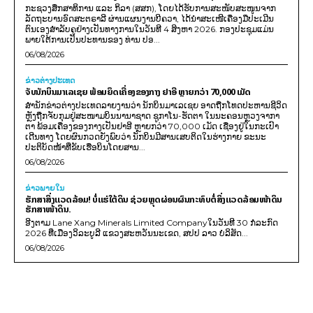
ກະຊວງສຶກສາທິການ ແລະ ກິລາ (ສສກ), ໂດຍໄດ້ຮັບການສະໜັບສະໜູນຈາກ
ລັດຖະບານອົດສະຕຣາລີ ຜ່ານແຜນງານບີຄວາ, ໄດ້ນຳສະເໜີເຄື່ອງມືປະເມີນ
ຕົນເອງສຳລັບຄູຢ່າງເປັນທາງການໃນວັນທີ 4 ສິງຫາ 2026. ກອງປະຊຸມແມ່ນ
ພາຍໃຕ້ການເປັນປະທານຂອງ ທ່ານ ປອ...
06/08/2026
ຂ່າວຕ່າງປະເທດ
ຈັບນັກບິນມາເລເຊຍ ພ້ອມຍຶດເຄື່ອງຂອງກາງ ຢາອີ ຫຼາຍກວ່າ 70,000 ເມັດ
ສຳນັກຂ່າວຕ່າງປະເທດລາຍງານວ່າ ນັກບິນມາເລເຊຍ ອາດຖືກໂທດປະຫານຊີວິດ
ຫຼັງຖືກຈັບກຸມຢູ່ສະໜາມບິນນານາຊາດ ຊູກາໂນ-ຮັດຕາ ໃນນະຄອນຫຼວງຈາກາ
ຕາ ພ້ອມເຄື່ອງຂອງກາງເປັນຢາອີ ຫຼາຍກວ່າ 70,000 ເມັດ ເຊື່ອງຢູ່ໃນກະເປົາ
ເດີນທາງ ໂດຍຜົນກວດຍັງພົບວ່າ ນັກບິນມີສານເສບຕິດໃນຮ່າງກາຍ ຂະນະ
ປະຕິບັດໜ້າທີ່ຂັບເຮືອບິນໂດຍສານ...
06/08/2026
ຂ່າວພາຍ​ໃນ
ຮັກສາສິ່ງແວດລ້ອມ! ບໍ່ແຮ່ໃຕ້ດິນ ຊ່ວຍຫຼຸດຜ່ອນຜົນກະທົບຕໍ່ສິ່ງແວດລ້ອມໜ້າດິນ
ຮັກສາໜ້າດິນ.
ອີງຕາມ Lane Xang Minerals Limited Companyໃນວັນທີ 30 ກໍລະກົດ
2026 ທີ່ເມືອງວິລະບູລີ ແຂວງສະຫວັນນະເຂດ, ສປປ ລາວ ບໍລິສັດ...
06/08/2026