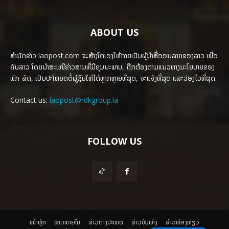
ABOUT US
ສຳນັກຂ່າວ laopost.com ຈະສ້າງໂຕເອງໃຫ້ກາຍເປັນຜູ້ນຳສື່ອອນລາຍຂອງລາວ ເພື່ອ
ຄົນລາວ ໂດຍນຳສະເໜີຂ່າວສານທີ່ມີຄຸນນະພາບ, ຖືກຕ້ອງຕາມແນວທາງນະໂຍບາຍຂອງ
ພັກ-ລັດ, ເປັນປະໂຫຍດຕໍ່ຜູ້ຊົມໃຫ້ໄດ້ຫຼາກຫຼາຍທີ່ສຸດ, ຈະແຈ້ງທີ່ສຸດ ແລະວ່ອງໄວທີ່ສຸດ.
Contact us:
laopost@rdkgroup.la
FOLLOW US
ໜ້າຫຼັກ
ຂ່າວພາຍ​ໃນ
ຂ່າວຕ່າງປະເທດ
​ຂ່າວບັນເທິງ
​ຂ່າວທ່ອງທ່ຽວ