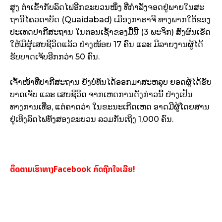
ສູງ ຕຳເຂົ້າກັບລົດໄຟອີກຂະບວນໜຶ່ງ ທີ່ກຳລັງຈອດຢູ່ພາຍໃນສະ
ຖານີໄຄວດາບັດ (Quaidabad) ເມືອງກາຣາຈີ ທາງພາກໃຕ້ຂອງ
ປະເທດປາກີສະຖານ ໃນຕອນເຊົ້າຂອງມື້ນີ້ (3 ພະຈິກ) ສົ່ງຜົນເຮັດ
ໃຫ້ມີຜູ້ເສຍຊີວິດແລ້ວ ຢ່າງໜ້ອຍ 17 ຄົນ ແລະ ມີລາຍງານຜູ້ໄດ້
ຮັບບາດເຈັບອີກກວ່າ 50 ຄົນ.
ເຈົ້າໜ້າທີ່ປາກີສະຖານ ຍັງບໍ່ທັນໄດ້ອອກມາສະຫລຸບ ຍອດຜູ້ໄດ້ຮັບ
ບາດເຈັບ ແລະ ເສຍຊີວິດ ຈາກເຫດການດັ່ງກ່າວນີ້ ຢ່າງເປັນ
ທາງການເທື່ອ, ແຕ່ຄາດວ່າ ໃນຂະນະເກີດເຫດ ອາດມີຜູ້ໂດຍສານ
ຢູ່ເທິງລົດໄຟທັງສອງຂະບວນ ລວມກັນເຖິງ 1,000 ຄົນ.
ຕິດຕາມເຮົາທາງFacebook ກົດຖືກໃຈເລີຍ!