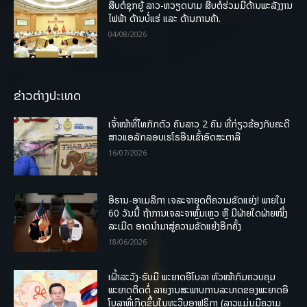
ສືບຕໍ່ຊຸກຍູ້ ລາວ-ຫວຽດນາມ ສືບຕໍ່ຮ່ວມມືດ້ານພະລັງງານ
ໄຟຟ້າ ດ້ານບໍ່ແຮ່ ແລະ ດ້ານການຄ້າ.
04/08/2026
ຂ່າວຕ່າງປະເທດ
ເຈົ້າໜ້າທີ່ໄທກັກຕົວ ຄົນລາວ 2 ຄົນ ທີ່ກ່ຽວຂ້ອງກັບຄະດີ
ສາວແອລັກລອບເຮໂຣອີນເຂົ້າອົດສະຕາລີ
16/07/2026
ອີຣານ-ອາເມລິກາ ເຈລະຈາຍຸດຕິຄວາມຂັດແຍ່ງ! ພາຍໃນ
60 ວັນນີ້ ຖ້າການເຈລະຈາຫຼົ້ມເຫຼວ ຫຼື ມີຝ່າຍໃດຝ່າຍໜຶ່ງ
ລະເມີດ ອາດນໍາມາສູ່ຄວາມຂັດແຍ້ງອີກຄັ້ງ
18/06/2026
ເຝົ້າລະວັງ-ຮັບມື ພະຍາດອີໂບລາ ຫົວໜ້າກົມຄວບຄຸມ
ພະຍາດຕິດຕໍ່ ລາຍງານສະພາບການລະບາດຂອງພະຍາດອີ
ໂບລາທີ່ເກີດຂຶ້ນໃນທະວີບອາຟຣິກາ (ລາວແມ່ນມີຄວາມ