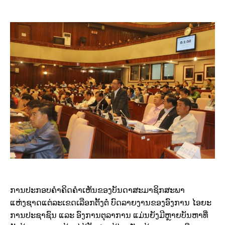
ການປະກອບຄຳຄິດຄຳເຫັນຂອງບັນດາສະມາຊິກສະພາ
ແຫ່ງຊາດແຕ່ລະເຂດເລືອກຕັ້ງຕໍ່ ບົດລາຍງານຂອງອົງການ ໄອຍະ
ການປະຊາຊົນ ແລະ ອົງການຕຸລາການ ແມ່ນຍັງມີຫຼາຍບັນຫາທີ່