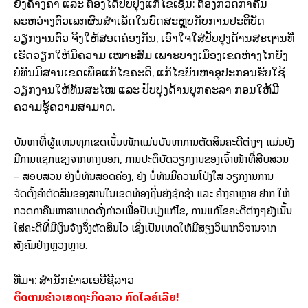
ຍັງຄ້າງຄາ ແລະ ຕ້ອງໄດ້ປັບປຸງແກ້ໄຂເຊັ່ນ: ຕ້ອງກວດກາຄືນ
ລະຫວ່າງຕົວເລກຜົນສຳເລັດໃນບົດສະຫຼຸບກັບການປະຕິບັດ
ວຽກງານຕົວ ຈິງໃຫ້ສອດຄ່ອງກັນ, ເອົາໃຈໃສ່ປັບປຸງດ້ານສະຖານທີ່
ເຮັດວຽກໃຫ້ມີຄວາມ ເໝາະສົມ ເພາະບາງເມືອງເຂດຫ່າງໄກຍັງ
ບໍ່ທັນມີສານເຂດເພື່ອແກ້ໄຂຄະດີ, ແກ້ໄຂບັນຫາອຸປະກອນຮັບ
ໃຊ້
ວຽກງານໃຫ້ທັນສະໄໝ ແລະ ປັບປຸງດ້ານບຸກຄະລາ ກອນໃຫ້ມີ
ຄວາມຮູ້ຄວາມສາມາດ.
ບັນຫາທີ່ຜູ້ແທນທຸກເຂດເນັ້ນໜັກແມ່ນບັນຫາການຕັດສິນຄະດີຕ່າງໆ ແມ່ນຍັງ
ມີການແຊກແຊງຈາກທາງນອກ, ການປະຕິບັດວຽກງານຂອງເຈົ້າໜ້າທີ່ສືບສວນ
– ສອບສວນ ຍັງບໍ່ທັນສອດຄ່ອງ, ຍັງ ບໍ່ທັນມີຄວາມໂປ່ງໃສ ວຽກງານການ
ຈັດຕັ້ງຄຳຕັດສິນຂອງສານໃນເຂດທ້ອງຖິ່ນຍັງຊັກຊ້າ ແລະ ຄ້າງຄາຫຼາຍ ຢາກ ໃຫ້
ກວດກາຄືນຫາສາເຫດດັ່ງກ່າວເພື່ອປັບປຸງແກ້ໄຂ, ການແກ້ໄຂຄະດີຕ່າງໆຍັງເນັ້ນ
ໃສ່ຄະດີທີ່ມີເງິນຈ້າງຈຶ່ງຕັດສິນໄວ ເຊິ່ງເປັນເຫດໃຫ້ມີສຽງວິພາກວິຈານຈາກ
ສັງຄົມຢ່າງຫຼວງຫຼາຍ.
ທີ່ມາ: ສຳນັກຂ່າວເອບີຊີລາວ
ຕິດຕາມຂ່າວເສດຖະກິດລາວ ກົດໄລຄ໌ເລີຍ!