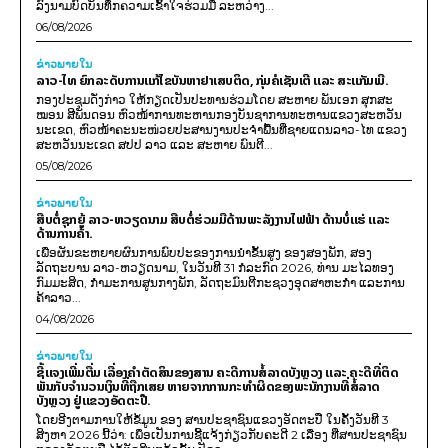
ລົງນາມບົດບັນທຶກຄວາມເຂົ້າໃຈຮ່ວມມື ລະຫວ່າງ...
06/08/2026
ຂ່າວພາຍ​ໃນ
ລາວ-ໄທ ຍົກລະດັບການແກ້ໄຂບັນຫາຢາເສບຕິດ, ກຸ່ມຄໍເຊັນເຕີ ແລະ ສະແກັມເມີ.
ກອງປະຊຸມດັ່ງກ່າວ ໃຫ້ກຽດເປັນປະທານຮ່ວມໂດຍ ສະຫາຍ ພັນເອກ ສຸກສະ
ໝອນ ສີພັນດອນ ຫົວໜ້າການທະຫານກອງບັນຊາການທະຫານແຂວງສະຫວັນ
ນະເຂດ, ຫົວໜ້າຄະນະໜ່ວຍປະສານງານປະຈຳພື້ນທີ່ຊາຍແດນລາວ-ໄທ ແຂວງ
ສະຫວັນນະເຂດ ສປປ ລາວ ແລະ ສະຫາຍ ພົນຕີ...
05/08/2026
ຂ່າວພາຍ​ໃນ
ສືບຕໍ່ຊຸກຍູ້ ລາວ-ຫວຽດນາມ ສືບຕໍ່ຮ່ວມມືດ້ານພະລັງງານໄຟຟ້າ ດ້ານບໍ່ແຮ່ ແລະ
ດ້ານການຄ້າ.
ເພື່ອຜັນຂະຫຍາຍຜົນການພົບປະຂອງການນຳຂັ້ນສູງ ຂອງສອງພັກ, ສອງ
ລັດຖະບານ ລາວ-ຫວຽດນາມ, ໃນວັນທີ 31 ກໍລະກົດ 2026, ທ່ານ ມະໄລທອງ
ກົມມະສິດ, ກຳມະການສູນກາງພັກ, ລັດຖະມົນຕີກະຊວງອຸດສາຫະກຳ ແລະການ
ຄ້າລາວ...
04/08/2026
ຂ່າວພາຍ​ໃນ
ຊີ້ແຈງເພີ່ມຕື່ມ ເລື່ອງຄໍາຕັດສິນຂອງສານ ຄະດີການສໍ້ລາດບັງຫຼວງ ແລະ ຄະດີທີ່ຕິດ
ພັນກັບຈຳນວນເງິນທີ່ຖືກເສຍ ຫາຍຈາກການກະທຳຜິດຂອງພະນັກງານທີ່ສໍ້ລາດ
ບັງຫຼວງ ຢູ່ແຂວງອັດຕະປື.
ໂດຍອີງຕາມການໃຫ້ຂໍ້ມູນ​ ຂອງ ສານປະຊາຊົນແຂວງອັດຕະປື ໃນຄັ້ງວັນທີ 3
ສິງຫາ 2026 ນີ້ວ່າ: ເພຶ່ອເປັນການຊີ້ແຈ້ງກ່ຽວກັບຄະດີ 2 ເລື່ອງ ທີ່ສານປະຊາຊົນ