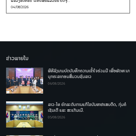
ແຂວງອັດຕະປື ໄດ້ຕັດສິນແລ້ວນັ້ນ ປັດຈຸ...
04/08/2026
ຂ່າວພາຍໃນ
ພິທີລົງນາມບົດບັນທຶກຄວາມເຂົ້າໃຈຮ່ວມມື ເພື່ອພັດທະນາ
ບຸກຄະລາກອນສື່ມວນຊົນລາວ
06/08/2026
ລາວ-ໄທ ຍົກລະດັບການແກ້ໄຂບັນຫາຢາເສບຕິດ, ກຸ່ມຄໍ
ເຊັນເຕີ ແລະ ສະແກັມເມີ.
05/08/2026