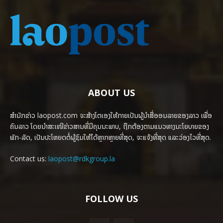
ABOUT US
ສຳນັກຂ່າວ laopost.com ຈະສ້າງໂຕເອງໃຫ້ກາຍເປັນຜູ້ນຳສື່ອອນລາຍຂອງລາວ ເພື່ອ
ຄົນລາວ ໂດຍນຳສະເໜີຂ່າວສານທີ່ມີຄຸນນະພາບ, ຖືກຕ້ອງຕາມແນວທາງນະໂຍບາຍຂອງ
ພັກ-ລັດ, ເປັນປະໂຫຍດຕໍ່ຜູ້ຊົມໃຫ້ໄດ້ຫຼາກຫຼາຍທີ່ສຸດ, ຈະແຈ້ງທີ່ສຸດ ແລະວ່ອງໄວທີ່ສຸດ.
Contact us:
laopost@rdkgroup.la
FOLLOW US