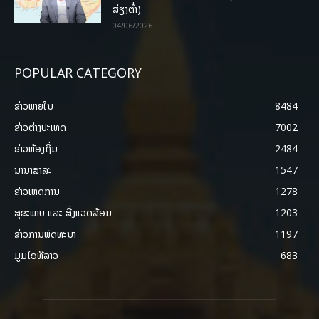
ສ່ຽງຕໍ່າ)
04/06/2026
POPULAR CATEGORY
ຂ່າວພາຍ​ໃນ
8484
ຂ່າວຕ່າງປະເທດ
7002
ຂ່າວທ້ອງຖິ່ນ
2484
ນານາສາລະ
1547
ຂ່າວເຫດການ
1278
ສຸຂະພາບ ແລະ ສີ່ງແວດລ້ອມ
1203
ຂ່າວການພັດທະນາ
1197
ມູມໄອທີລາວ
683