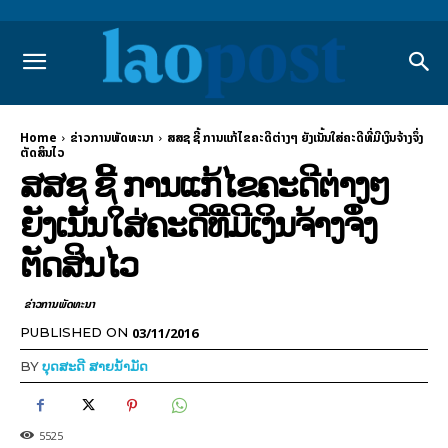
Home
ຂ່າວການພັດທະນາ
ສສຊ ຊີ້ ການແກ້ໄຂຄະດີຕ່າງໆ ຍັງເນັ້ນໃສ່ຄະດີທີ່ມີເງິນຈ້າງຈຶ່ງ
ຕັດສິນໄວ
ສສຊ ຊີ້ ການແກ້ໄຂຄະດີຕ່າງໆ
ຍັງເນັ້ນໃສ່ຄະດີທີ່ມີເງິນຈ້າງຈຶ່ງ
ຕັດສິນໄວ
ຂ່າວການພັດທະນາ
03/11/2016
PUBLISHED ON
BY
ບຸດສະດີ ສາຍນ້ຳມັດ
5525