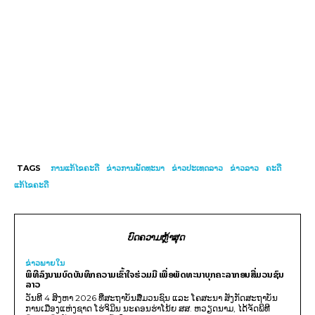
TAGS
ການແກ້ໄຂຄະດີ
ຂ່າວການພັດທະນາ
ຂ່າວປະເທດລາວ
ຂ່າວລາວ
ຄະດີ
ແກ້ໄຂຄະດີ
ບົດຄວາມຫຼ້າສຸດ
ຂ່າວພາຍ​ໃນ
ພິທີລົງນາມບົດບັນທຶກຄວາມເຂົ້າໃຈຮ່ວມມື ເພື່ອພັດທະນາບຸກຄະລາກອນສື່ມວນຊົນ
ລາວ
ວັນທີ 4 ສິງຫາ 2026 ທີ່ສະຖາບັນສື່ມວນຊົນ ແລະ ໂຄສະນາ ສັງກັດສະຖາບັນ
ການເມືອງແຫ່ງຊາດ ໂຮ່ຈິມິນ ນະຄອນຮ່າໂນ້ຍ ສສ. ຫວຽດນາມ, ໄດ້ຈັດພິທີ