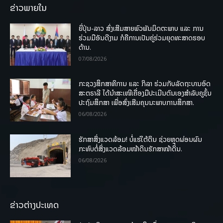
ຂ່າວພາຍໃນ
ຍີ່ປຸ່ນ-ລາວ ສົ່ງເສີມສາຍພົວພັນມິດຕະພາບ ແລະ ການ
ຮ່ວມມືອັນດີງາມ ກໍຄືການເປັນຄູ່ຮ່ວມຍຸດທະສາດຮອບ
ດ້ານ.
07/08/2026
ກະຊວງສຶກສາທິການ ແລະ ກິລາ ຮ່ວມກັບລັດຖະບານອົດ
ສະຕຣາລີ ໄດ້ນຳສະເໜີເຄື່ອງມືປະເມີນຕົນເອງສຳລັບຄູຊັ້ນ
ປະຖົມສຶກສາ ເພື່ອສົ່ງເສີມຄຸນນະພາບການສຶກສາ.
06/08/2026
ຮັກສາສິ່ງແວດລ້ອມ! ບໍ່ແຮ່ໃຕ້ດິນ ຊ່ວຍຫຼຸດຜ່ອນຜົນ
ກະທົບຕໍ່ສິ່ງແວດລ້ອມໜ້າດິນຮັກສາໜ້າດິນ.
06/08/2026
ຂ່າວຕ່າງປະເທດ