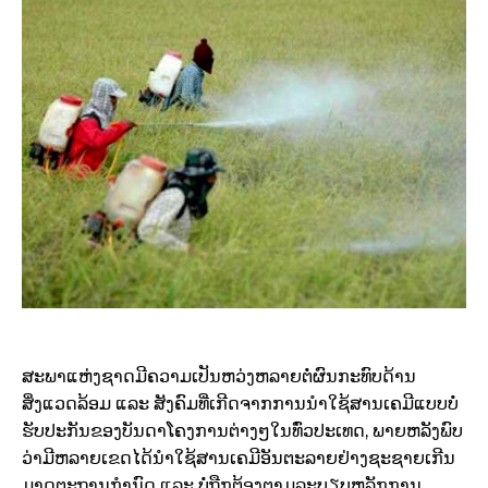
ສະພາແຫ່ງຊາດມີຄວາມເປັນຫວ່ງຫລາຍຕໍ່ຜົນກະທົບດ້ານ
ສິ່ງແວດລ້ອມ ແລະ ສັງຄົມທີ່ເກີດຈາກການນໍາໃຊ້ສານເຄມີແບບບໍ່
ຮັບປະກັນຂອງບັນດາໂຄງການຕ່າງໆໃນທົ່ວປະເທດ, ພາຍຫລັງພົບ
ວ່າມີຫລາຍເຂດໄດ້ນໍາໃຊ້ສານເຄມີອັນຕະລາຍຢ່າງຊະຊາຍເກີນ
ມາດຕະຖານກໍານົດ ແລະ ບໍ່ຖືກຕ້ອງຕາມລະບຽບຫລັກການ.