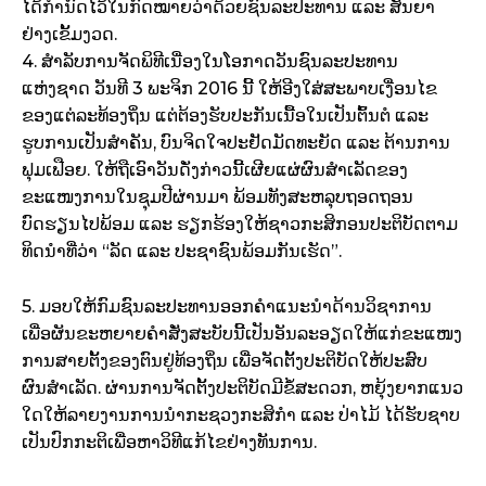
ໄດ້ກຳນົດໄວ້ໃນກົດໝາຍວ່າດ້ວຍຊົນລະປະທານ ແລະ ສັນຍາ
ຢ່າງເຂັ້ມງວດ.
4. ສຳລັບການຈັດພິທີເນື່ອງໃນໂອກາດວັນຊົນລະປະທານ
ແຫ່ງຊາດ ວັນທີ 3 ພະຈິກ 2016 ນີ້ ໃຫ້ອີງໃສ່ສະພາບເງື່ອນໄຂ
ຂອງແຕ່ລະທ້ອງຖິ່ນ ແຕ່ຕ້ອງຮັບປະກັນເນື້ອໃນເປັນຕົ້ນຕໍ ແລະ
ຮູບການເປັນສຳຄັນ, ບົນຈິດໃຈປະຢັດມັດທະຍັດ ແລະ ຕ້ານການ
ຟຸມເຟືອຍ. ໃຫ້ຖືເອົາວັນດັ່ງກ່າວນີ້ເຜີຍແຜ່ຜົນສຳເລັດຂອງ
ຂະແໜງການໃນຊຸມປີຜ່ານມາ ພ້ອມທັງສະຫລຸບຖອດຖອນ
ບົດຮຽນໄປພ້ອມ ແລະ ຮຽກຮ້ອງໃຫ້ຊາວກະສິກອນປະຕິບັດຕາມ
ທິດນຳທີ່ວ່າ “ລັດ ແລະ ປະຊາຊົນພ້ອມກັນເຮັດ”.
5. ມອບໃຫ້ກົມຊົນລະປະທານອອກຄຳແນະນຳດ້ານວິຊາການ
ເພື່ອຜັນຂະຫຍາຍຄຳສັ່ງສະບັບນີ້ເປັນອັນລະອຽດໃຫ້ແກ່ຂະແໜງ
ການສາຍຕັ້ງຂອງຕົນຢູ່ທ້ອງຖິ່ນ ເພື່ອຈັດຕັ້ງປະຕິບັດໃຫ້ປະສົບ
ຜົນສຳເລັດ. ຜ່ານການຈັດຕັ້ງປະຕິບັດມີຂໍ້ສະດວກ, ຫຍຸ້ງຍາກແນວ
ໃດໃຫ້ລາຍງານການນຳກະຊວງກະສິກຳ ແລະ ປ່າໄມ້ ໄດ້ຮັບຊາບ
ເປັນປົກກະຕິເພື່ອຫາວິທີແກ້ໄຂຢ່າງທັນການ.