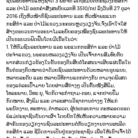
ຊົນລະປະທານແຫ່ງຊາດ 3 ພະຈິກ ລັດຖະມົນຕີກະຊວງກະສິກຳ
ແລະ ປ່າໄມ້ ອອກຄຳສັ່ງສະບັບເລກທີ 3510/ກປ ລົງວັນທີ 27 ຕຸລາ
2016 ເຖິງຫົວໜ້າກົຊົນລະປະທານ ແລະ ຫົວໜ້າພະແນກ
ກະສິກຳ ແລະ ປ່າໄມ້ແຂວງ,ນະຄອນຫຼວງວຽງຈັນ,ຈົ່ງເອົາໃຈໃສ່
ສ້າງຂະບວນການອະນາໄມລະບົບຄອງເໝືອງຊົນລະປະທານໃຫ້
ເປັນຂະບວນຟົດຟື້ນໂດຍມີເນື້ອໃນວ່າ:
1. ໃຫ້ກົມຊົນລະປະທານ ແລະ ພະແນກກະສິກຳ ແລະ ປ່າໄມ້
ປະຈຳແຂວງ, ນະຄອນຫລວງວຽງຈັນ ເປັນເຈົ້າການສົມທົບກັບ
ພາກສ່ວນກ່ຽວຂ້ອງໃນຂັ້ນຂອງຕົນສືບຕໍ່ໂຄສະນາເຜີຍແຜ່ເນື້ອໃນ
ຕົ້ນຕໍຂອງກົດໝາຍວ່າດ້ວຍຊົນລະປະທານດ້ວຍຫລາຍຮູບແບບ,
ຫລາຍລະດັບ ແລະ ຫລາຍວິທີການແຕກຕ່າງກັນ ຕາມຈຸດພິເສດ
ຂອງແຕ່ລະເປົ້າມາຍ ໂດຍຜ່ານສື່ຕ່າງໆ ເປັນຕົ້ນໜັງສືພິມ,
ໂທລະພາບ, ວິທະ ຍຸ, ຈັດກິດຈະກຳຖາມ-ຕອບ, ແຈກຢາຍປຶ້ມ
ກົດໝາຍ, ສິ່ງພິມ ແລະ ວາລະສານວິຊາການຕ່າງໆ ໃຫ້ແກ່
ພະນັກງານ, ທະຫານ, ຕຳຫລວດ, ຜູ້ປະກອບການ ຕະຫລອດຮອດ
ພໍ່ແມ່ປະຊາຊົນບັນດາເຜົ່າ ໂດຍຍົກໃຫ້ເຫັນຄວາມໝາຍຄວາມ
ສຳຄັນຂອງວຽກງານຊົນລະປະທານຕໍ່ກັບວຽກງານການຜະລິດ
ກະສິກຳ ແລະ ຊີວິດການເປັນຢູ່ຂອງປະຊາຊົນ ເພື່ອໃຫ້ເຂົາເຈົ້າໄດ້