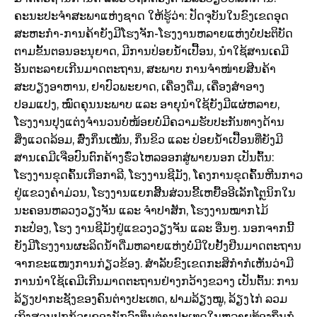
ຄະນະປະຈໍາສະພາແຫ່ງຊາດ ໃຫ້ຮູ້ວ່າ: ປັດຈຸບັນໃນຂົງເຂດອຸດ
ສະຫະກໍາ-ການຄ້າຍັງມີໂຮງຈັກ-ໂຮງງານຫລາຍແຫ່ງບໍ່ປະຕິບັດ
ຕາມຂັ້ນຕອນອະນຸຍາດ, ມີການປ່ອຍນໍ້າເປື້ອນ, ນໍາໃຊ້ສານເຄມີ
ອັນຕະລາຍເກີນມາດຕະຖານ, ສະພາບ ການຈໍາໜ່າຍສີນຄ້າ
ສະບຽງອາຫານ, ຢາປົວພະຍາດ, ເຄື່ອງດື່ມ, ເຄື່ອງສໍາອາງ
ປອມແປງ, ໝົດຄຸນນະພາບ ແລະ ອາຍຸນໍາໃຊ້ຍັງມີແຜ່ຫລາຍ,
ໂຮງງານປຸງແຕ່ງຈໍານວນບໍ່ໜ້ອຍບໍ່ມີຄວາມຮັບປະກັນທາງດ້ານ
ສິ່ງແວດລ້ອມ, ສົ່ງກິ່ນເໝັນ, ກິ່ນຂິວ ແລະ ປ່ອຍນໍ້າເປື້ອນທີ່ຍັງມີ
ສານເຄມີເຈືອປົນຕົກຄ້າງຮົ່ວໄຫລອອກສູ່ພາຍນອກ ເປັນຕົ້ນ:
ໂຮງງານຂຸດຄົ້ນເກືອກາລີ, ໂຮງງານຊີມັງ, ໂຄງການຂຸດຄົ້ນຫີນກາວ
ຢູ່ແຂວງຄໍາມ່ວນ, ໂຮງງານແຍກສີ້ນສ່ວນຂີ້ເຫຍື້ອອີເລັກໂຕຼນິກໃນ
ນະຄອນຫລວງວຽງຈັນ ແລະ ຈໍາປາສັກ, ໂຮງງານໝາກໄມ້
ກະປ໋ອງ, ໂຮງ ງານຊີມັງຢູ່ແຂວງວຽງຈັນ ແລະ ອື່ນໆ. ນອກຈາກນີ້
ຍັງມີໂຮງງານຜະລິດນໍ້າດື່ມຫລາຍແຫ່ງບໍ່ມີໃບຢັ້ງຢືນມາດຕະຖານ
ຈາກຂະແໜງການກ່ຽວຂ້ອງ. ສໍາລັບຂົງເຂດກະສິກໍາກໍເຫັນວ່າມີ
ການນໍາໃຊ້ເຄມີເກີນມາດຕະຖານຢ່າງກວ້າງຂວາງ ເປັນຕົ້ນ: ການ
ລ້ຽງປາກະຊັງຂອງຄົນຕ່າງປະເທດ, ຟາມລ້ຽງໝູ, ລ້ຽງໄກ່ ລວມ
ເຖິງສວນປູກກ້ວຍຂອງນັກລົງທຶນຕ່າງປະເທດໃນຫລາຍທ້ອງຖິ່ນກໍ