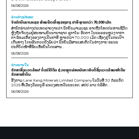
06/08/2026
ຂ່າວຕ່າງປະເທດ
ຈັບນັກບິນມາເລເຊຍ ພ້ອມຍຶດເຄື່ອງຂອງກາງ ຢາອີ ຫຼາຍກວ່າ 70,000 ເມັດ
ສຳນັກຂ່າວຕ່າງປະເທດລາຍງານວ່າ ນັກບິນມາເລເຊຍ ອາດຖືກໂທດປະຫານຊີວິດ
ຫຼັງຖືກຈັບກຸມຢູ່ສະໜາມບິນນານາຊາດ ຊູກາໂນ-ຮັດຕາ ໃນນະຄອນຫຼວງຈາກາ
ຕາ ພ້ອມເຄື່ອງຂອງກາງເປັນຢາອີ ຫຼາຍກວ່າ 70,000 ເມັດ ເຊື່ອງຢູ່ໃນກະເປົາ
ເດີນທາງ ໂດຍຜົນກວດຍັງພົບວ່າ ນັກບິນມີສານເສບຕິດໃນຮ່າງກາຍ ຂະນະ
ປະຕິບັດໜ້າທີ່ຂັບເຮືອບິນໂດຍສານ...
06/08/2026
ຂ່າວພາຍ​ໃນ
ຮັກສາສິ່ງແວດລ້ອມ! ບໍ່ແຮ່ໃຕ້ດິນ ຊ່ວຍຫຼຸດຜ່ອນຜົນກະທົບຕໍ່ສິ່ງແວດລ້ອມໜ້າດິນ
ຮັກສາໜ້າດິນ.
ອີງຕາມ Lane Xang Minerals Limited Companyໃນວັນທີ 30 ກໍລະກົດ
2026 ທີ່ເມືອງວິລະບູລີ ແຂວງສະຫວັນນະເຂດ, ສປປ ລາວ ບໍລິສັດ...
06/08/2026