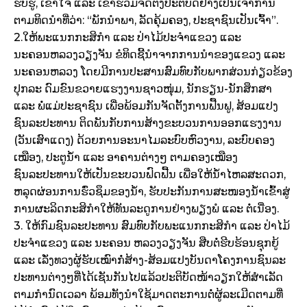
ຮັບຮູ້, ເຂົ້າໃຈ ແລະ ເຂົ້າຮ່ວມຈັດຕັ້ງປະຕິບັດຢ່າງເປັນເຈົ້າການ
ຕາມທິດນຳທີ່ວ່າ: “ພັກນຳພາ, ລັດຄຸ້ມຄອງ, ປະຊາຊົນເປັນເຈົ້າ”.
2.ໃຫ້ພະແນກກະສິກຳ ແລະ ປ່າໄມ້ປະຈຳແຂວງ ແລະ
ນະຄອນຫລວງວຽງຈັນ ຂໍທິດຊີ້ນຳຈາກການນຳຂອງແຂວງ ແລະ
ນະຄອນຫລວງ ໂດຍມີການປະສານສົມທົບກັບພາກສ່ວນກ່ຽວຂ້ອງ
ປຸກລະ ດົມຂົນຂວາຍແຮງງານຊາວໜຸ່ມ, ນັກຮຽນ-ນັກສຶກສາ
ແລະ ພໍ່ແມ່ປະຊາຊົນ ເພື່ອພ້ອມກັນຈັດຕັ້ງການຟື້ນຟູ, ສ້ອມແປງ
ຊົນລະປະທານ ຕິດພັນກັບການສ້າງຂະບວນການອອກແຮງງານ
(ວັນເສົາແດງ) ດ້ວຍການອະນາໄມລະບົບຫົວງານ, ລະບົບຄອງ
ເໝືອງ, ປະຕູນ້ຳ ແລະ ອາຄານຕ່າງໆ ຕາມຄອງເໝືອງ
ຊົນລະປະທານໃຫ້ເປັນຂະບວນຟົດຟື້ນ ເພື່ອໃຫ້ນ້ຳໄຫລສະດວກ,
ຫລຸດຜ່ອນການຮົ່ວຊຶມຂອງນ້ຳ, ຮັບປະກັນການສະໜອງນ້ຳເຂົ້າສູ່
ການຜະລິດກະສິກຳໃຫ້ທັນລະດູການຢ່າງພຽງພໍ ແລະ ຕໍ່ເນື່ອງ.
3. ໃຫ້ກົມຊົນລະປະທານ ສົມທົບກັບພະແນກກະສິກຳ ແລະ ປ່າໄມ້
ປະຈຳແຂວງ ແລະ ນະຄອນ ຫລວງວຽງຈັນ ສືບຕໍ່ຮີບຮ້ອນຊຸກຍູ້
ແລະ ເລັ່ງທວງຜູ້ຮັບເໝົາກໍ່ສ້າງ-ສ້ອມແປງບັນດາໂຄງການຊົນລະ
ປະທານຕ່າງໆທີ່ໄດ້ເຊັນກັນໄປແລ້ວປະຕິບັດໜ້າວຽກໃຫ້ສຳເລັດ
ຕາມກຳນົດເວລາ ພ້ອມທັງນຳໃຊ້ມາດຕະການຕໍ່ຜູ້ລະເມີດຕາມທີ່