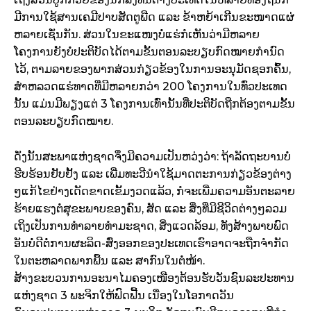
ມີການໃຊ້ສານເຄມີປາບສັດຕູພືດ ແລະ ຂ້າຫຍ້າເກີນຂະໜາດແຜ່
ຫລາຍເຊັ່ນກັນ. ສ່ວນໃນຂະແໜງບໍ່ແຮ່ກໍເຫັນວ່າມີຫລາຍ
ໂຄງການຍັງບໍ່ປະຕິບັດໄດ້ຕາມຂັ້ນຕອນລະບຽບກົດໝາຍກໍານົດ
ໄວ້, ຕາມລາຍຂອງພາກສ່ວນກ່ຽວຂ້ອງໃນການອະນຸມັດຊອກຄົ້ນ,
ສໍາຫລວດແຮ່ທາດທີ່ມີຫລາຍກວ່າ 200 ໂຄງການໃນທົ່ວປະເທດ
ນັ້ນ ແມ່ນມີພຽງແຕ່ 3 ໂຄງການເທົ່ານັ້ນທີ່ປະຕິບັດຖືກຕ້ອງຕາມຂັ້ນ
ຕອນລະບຽບກົດໝາຍ.
ດັ່ງນັ້ນສະພາແຫ່ງຊາດຈຶ່ງມີຄວາມເປັນຫວ່ງວ່າ: ຖ້າລັດຖະບານບໍ່
ຮີບຮ້ອນຢັບຢັ້ງ ແລະ ເພີ່ມທະວີນໍາໃຊ້ມາດຕະການກ່ຽວຂ້ອງຕ່າງ
ໆແກ້ໄຂຢ່າງເດັດຂາດເຂັ້ມງວດແລ້ວ, ກໍຈະເພີ່ມຄວາມອັນຕະລາຍ
ຮ້າຍແຮງຕໍ່ສຸຂະພາບຂອງຄົນ, ສັດ ແລະ ສິ່ງທີ່ມີຊີວິດຕ່າງໆລວມ
ເຖິງເປັນການທໍາລາຍທໍາມະຊາດ, ສິ່ງແວດລ້ອມ, ທັງສ້າງພາບພົດ
ອັນບໍ່ດີຕໍ່ການຜະລິດ-ສົ່ງອອກຂອງປະເທດເຮົາອາດຈະຖືກຈໍາກັດ
ໃນຕະຫລາດພາກພື້ນ ແລະ ສາກົນໃນຕໍ່ໜ້າ.
ສ້າງຂະບວນການອະນາໄມຄອງເໜືອງຕ້ອນຮັບວັນຊົນລະປະທານ
ແຫ່ງຊາດ 3 ພະຈິກໃຫ້ຟົດຟື້ນ ເນື່ອງໃນໂອກາດວັນ