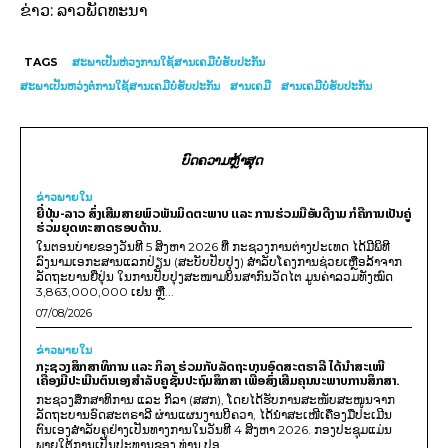
ຂ່າວ: ລາວພັດທະນາ
TAGS
ສະພາເປັນຫ່ວງການໃຊ້ສານເຄມີບໍ່ຮັບປະກັນ
ສະພາເປັນຫວ່ງຕໍ່ການໃຊ້ສານເຄມີບໍ່ຮັບປະກັນ
ສານເຄມີ
ສານເຄມີບໍ່ຮັບປະກັນ
ບົດຄວາມຫຼ້າສຸດ
ຂ່າວພາຍ​ໃນ
ຍີ່ປຸ່ນ-ລາວ ສົ່ງເສີມສາຍພົວພັນມິດຕະພາບ ແລະ ການຮ່ວມມືອັນດີງາມ ກໍຄືການເປັນຄູ່
ຮ່ວມຍຸດທະສາດຮອບດ້ານ.
ໃນຕອນບ່າຍຂອງວັນທີ 5 ສິງຫາ 2026 ທີ່ ກະຊວງການຕ່າງປະເທດ ໄດ້ມີພິທີ
ລົງນາມເອກະສານແລກປ່ຽນ (ສະບັບປັບປຸງ) ສໍາລັບໂຄງການຊ່ວຍເຫຼືອລ້າຈາກ
ລັດຖະບານຍີ່ປຸ່ນ ໃນການປັບປຸງສະໜາມບິນສາກົນວັດໄຕ ມູນຄ່າລວມທັງໝົດ
3,863,000,000 ເຢນ ຫຼື...
07/08/2026
ຂ່າວພາຍ​ໃນ
ກະຊວງສຶກສາທິການ ແລະ ກິລາ ຮ່ວມກັບລັດຖະບານອົດສະຕຣາລີ ໄດ້ນຳສະເໜີ
ເຄື່ອງມືປະເມີນຕົນເອງສຳລັບຄູຊັ້ນປະຖົມສຶກສາ ເພື່ອສົ່ງເສີມຄຸນນະພາບການສຶກສາ.
ກະຊວງສຶກສາທິການ ແລະ ກິລາ (ສສກ), ໂດຍໄດ້ຮັບການສະໜັບສະໜູນຈາກ
ລັດຖະບານອົດສະຕຣາລີ ຜ່ານແຜນງານບີຄວາ, ໄດ້ນຳສະເໜີເຄື່ອງມືປະເມີນ
ຕົນເອງສຳລັບຄູຢ່າງເປັນທາງການໃນວັນທີ 4 ສິງຫາ 2026. ກອງປະຊຸມແມ່ນ
ພາຍໃຕ້ການເປັນປະທານຂອງ ທ່ານ ປອ...