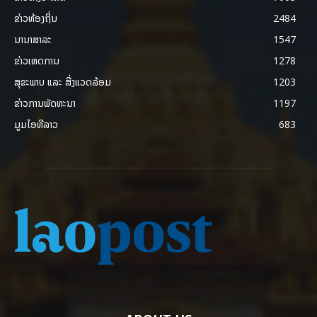
ຂ່າວທ້ອງຖິ່ນ
2484
ນານາສາລະ
1547
ຂ່າວເຫດການ
1278
ສຸຂະພາບ ແລະ ສີ່ງແວດລ້ອມ
1203
ຂ່າວການພັດທະນາ
1197
ມູມໄອທີລາວ
683