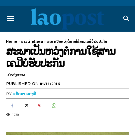
Home
ຂ່າວຕ່າງປະເທດ
ສະພາເປັນຫວ່ງຕໍ່ການໃຊ້ສານເຄມີບໍ່ຮັບປະກັນ
ສະພາເປັນຫວ່ງຕໍ່ການໃຊ້ສານ
ເຄມີບໍ່ຮັບປະກັນ
ຂ່າວຕ່າງປະເທດ
01/11/2016
PUBLISHED ON
BY
ແກ້ວຕາ ດວງສີ
1730