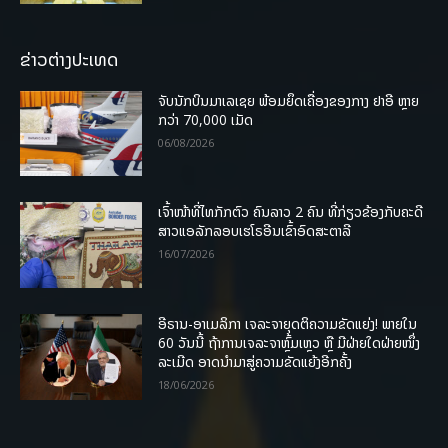
ຂ່າວຕ່າງປະເທດ
ຈັບນັກບິນມາເລເຊຍ ພ້ອມຍຶດເຄື່ອງຂອງກາງ ຢາອີ ຫຼາຍ
ກວ່າ 70,000 ເມັດ
06/08/2026
ເຈົ້າໜ້າທີ່ໄທກັກຕົວ ຄົນລາວ 2 ຄົນ ທີ່ກ່ຽວຂ້ອງກັບຄະດີ
ສາວແອລັກລອບເຮໂຣອີນເຂົ້າອົດສະຕາລີ
16/07/2026
ອີຣານ-ອາເມລິກາ ເຈລະຈາຍຸດຕິຄວາມຂັດແຍ່ງ! ພາຍໃນ
60 ວັນນີ້ ຖ້າການເຈລະຈາຫຼົ້ມເຫຼວ ຫຼື ມີຝ່າຍໃດຝ່າຍໜຶ່ງ
ລະເມີດ ອາດນໍາມາສູ່ຄວາມຂັດແຍ້ງອີກຄັ້ງ
18/06/2026