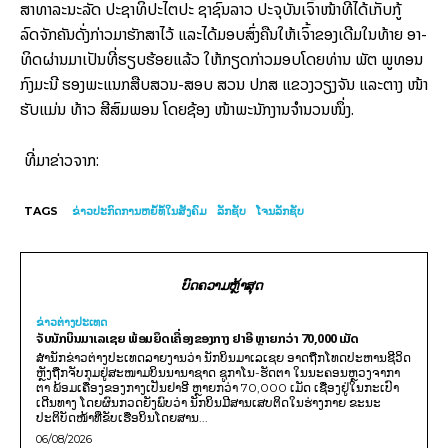
ສາ­ທາ­ລະ­ນະ​ລັດ ປະ­ຊາ­ທິ­ປະ­ໄຕ​ປະ ຊາ​ຊົນ​ລາວ ປະ­ຈຸ​ບັນ​ເຈົ້າ​ໜ້າ­ທີ່​ໄດ້​ເກັບ​ກູ້
ລົດ­ຈັກ​ຄັນ​ດັ່ງ­ກ່າວ​ມາ​ຮັກ­ສາ​ໄວ້ ແລະ​ໄດ້ມອບ​ສົ່ງ​ຄືນ​ໃຫ້​ເຈົ້າ​ຂອງ​ເດີມ​ໃນ​ທ້າຍ ອາ­
ທິດ​ຜ່ານ​ມາ​ເປັນ​ທີ່​ຮຽບ​ຮ້ອຍ​ແລ້ວ ໃຫ້​ກຽດ​ກ່າວ​ມອບ​ໂດຍ​ທ່ານ ພັຕ ພູ­ທອນ
ກົງ​ມະ­ນີ ຮອງ​ພະ​ແນກ​ສືບ­ສວນ-ສອບ ສວນ ປກສ ແຂວງ​ວຽງ​ຈັນ ແລະ​ຕາງ ໜ້າ​
ຮັບ​ແມ່ນ ທ້າວ ສີ​ສົມ​ພອນ ໂດຍ​ຊ້ອງ ໜ້າ​ພະ­ນັກ­ງານ​ຈຳ­ນວນ​ໜຶ່ງ.
ທີ່ມາຂ່າວຈາກ:
TAGS
ຂ່າວປະກົດການຫຍໍ້ທໍ້ໃນສັງຄົມ
ລັກຊັບ
ໂຈນລັກຊັບ
ບົດຄວາມຫຼ້າສຸດ
ຂ່າວຕ່າງປະເທດ
ຈັບນັກບິນມາເລເຊຍ ພ້ອມຍຶດເຄື່ອງຂອງກາງ ຢາອີ ຫຼາຍກວ່າ 70,000 ເມັດ
ສຳນັກຂ່າວຕ່າງປະເທດລາຍງານວ່າ ນັກບິນມາເລເຊຍ ອາດຖືກໂທດປະຫານຊີວິດ
ຫຼັງຖືກຈັບກຸມຢູ່ສະໜາມບິນນານາຊາດ ຊູກາໂນ-ຮັດຕາ ໃນນະຄອນຫຼວງຈາກາ
ຕາ ພ້ອມເຄື່ອງຂອງກາງເປັນຢາອີ ຫຼາຍກວ່າ 70,000 ເມັດ ເຊື່ອງຢູ່ໃນກະເປົາ
ເດີນທາງ ໂດຍຜົນກວດຍັງພົບວ່າ ນັກບິນມີສານເສບຕິດໃນຮ່າງກາຍ ຂະນະ
ປະຕິບັດໜ້າທີ່ຂັບເຮືອບິນໂດຍສານ...
06/08/2026