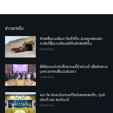
ຂ່າວພາຍໃນ
ຮັກສາສິ່ງແວດລ້ອມ! ບໍ່ແຮ່ໃຕ້ດິນ ຊ່ວຍຫຼຸດຜ່ອນຜົນ
ກະທົບຕໍ່ສິ່ງແວດລ້ອມໜ້າດິນຮັກສາໜ້າດິນ.
06/08/2026
ພິທີລົງນາມບົດບັນທຶກຄວາມເຂົ້າໃຈຮ່ວມມື ເພື່ອພັດທະນາ
ບຸກຄະລາກອນສື່ມວນຊົນລາວ
06/08/2026
ລາວ-ໄທ ຍົກລະດັບການແກ້ໄຂບັນຫາຢາເສບຕິດ, ກຸ່ມຄໍ
ເຊັນເຕີ ແລະ ສະແກັມເມີ.
05/08/2026