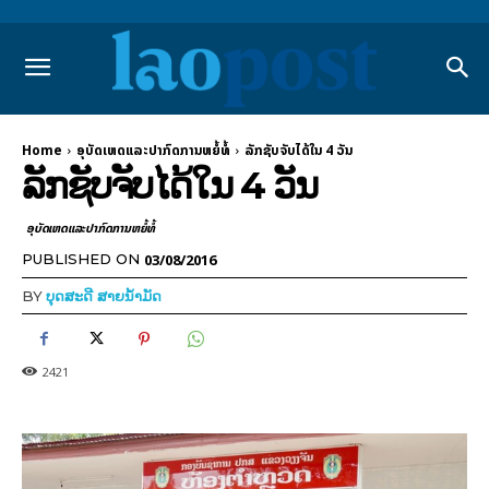
Home
ອຸບັດເຫດແລະປາກົດການຫຍໍ້ທໍ້
ລັກຊັບຈັບໄດ້ໃນ 4 ວັນ
ລັກຊັບຈັບໄດ້ໃນ 4 ວັນ
ອຸບັດເຫດແລະປາກົດການຫຍໍ້ທໍ້
03/08/2016
PUBLISHED ON
BY
ບຸດສະດີ ສາຍນ້ຳມັດ
2421