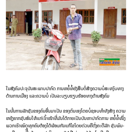
ໃນ​ສັງ­ຄົມ​ປະ­ຈຸ​ບັນ​ສະ­ພາບ​ປາ­ກົດ ການ​ຫຍໍ້­ທໍ້​ຍັງ​ສືບ­ຕໍ່​ສ້າງ​ຄວາມ​ບໍ່​ສະຫງົບ​ທາງ​
ດ້ານ​ການ­ເມືອງ ແລະ​ຄວາມ​ບໍ່ ເປັນ​ລະ­ບຽບ​ຮຽບ​ຮ້ອຍ​ທາງ​ດ້ານ​ສັງ­ຄົມ
ໃນ​ນັ້ນ​ການ​ລັກ​ຊັບ​ຂອງ​ຄົນ​ອື່ນ​ມາ​ເປັນ ຂອງ​ຕົນ​ເອງ​ໂດຍ​ບໍ່​ຊອບ​ທຳ​ທັງ​ສ້າງ ຄວາມ​
ຫຍຸ້ງ­ຍາກ​ຊັບ​ສົນ​ໃຫ້​ແກ່​ເຈົ້າ​ໜ້າທີ່​ມັນ​ໄດ້​ກາຍ­ເປັນ​ບັນ­ຫາ​ປາ­ກົດ­ການ ຫຍໍ້­ທໍ້​ໜຶ່ງ​
ພວກ​ເຮົາ​ໝົດ​ທຸກ​ຄົນ​ຕ້ອງ​ໄດ້ພ້ອມ​ກັນ​ແກ້​ໄຂ​ໂດຍ​ດ່ວນ​ຄື​ດັ່ງ​ຄະ­ດີ​ລັກ ຊັບ​ພົນ­