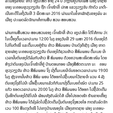
ລະ­ເມືອງ​ລາຍ​ນີ​ີ້: ທ້າວ ທຸງ​ປະ­ສິດ ອາ­ຍຸ 24 ປີ ວ່າງ​ງານ​ຢູ່​ບ້ານ​ໂພ​ສີ ເມືອງ ນາ​ຊາຍ​
ທອງ ນະ­ຄອນ­ຫຼວງ​ວຽງ​ຈັນ ຖືກ ເຈົ້າ​ໜ້າ­ທີ່ ປກສ ແຂວງ​ວຽງ​ຈັນ ກັກ​ຕົວ ມາ​ດຳ­
ເນີນ​ຄະ­ດີ​ໃນ​ຄັ້ງ​ວັນ​ທີ 3 ພຶດ­ສະ­ພາ 2016 ຜ່ານ​ມາ​ໃນ​ຂໍ້​ຫາ​ລັກ​ຊັບ​ຂອງ​ພົນ ລະ​
ເມືອງ ປະ­ເພດ​ລົດ­ຈັກ​ມາ​ທຳ​ການ​ສືບ ສວນ-ສອບ​ສວນ.
ຜ່ານ​ການ​ສືບ­ສວນ-ສອບ​ສວນ​ຂອງ ເຈົ້າ​ໜ້າ­ທີ່ ທ້າວ ທຸງ​ປະ­ສິດ ໄດ້​ໃຫ້­ການ ວ່າ:
ໃນ​ເບື້ອງ​ຕົ້ນ​ເວ­ລາ​ປະ­ມານ 12:00 ໂມງ ຂອງ​ວັນ​ທີ 29 ເມ­ສາ 2016 ຕົນເອງ​ໄດ້​
ໄປ​ກິນ​ຕຳ​ໝີ່ ແລະ​ດື່ມ​ເບຍ​ຢູ່​ຮ້ານ ທ້າວ ສີ​ສົມ​ພອນ ບ້ານ​ດົງ​ຄຳ​ຊ້າງ ເມືອງ ຫາດ​
ຊາຍ​ຟອງ ນະ­ຄອນ­ຫຼວງ​ວຽງ​ຈັນ ຕົນ​ເອງ​ໄດ້​ຊວນ​ທ້າວ ສີ​ສົມ​ພອນ ດື່ມ​ເບຍ ນຳ​
ເວ­ລາ​ນັ້ນ​ຕົນ​ເອງ​ໄດ້​ລົມ​ກັບ​ທ້າວ ສີ ສົມ​ພອນ ດ້ວຍ​ຄວາມ​ສະ­ໜິດ­ສະ­ໜົມ ໂດຍ​
ອ້າງ​ວ່າ​ຕົນ​ເອງ​ເປັນ​ເຈົ້າ​ໜ້າ­ທີ່​ຢູ່ ບ້ານ​ດອນ​ກອຍ ເມືອງ​ສີ​ສັດ­ຕະ​ນາກ ນະ ຄອນ​
ຫຼວງ​ວຽງ​ຈັນ ທ້າວ ສີ​ສົມ​ພອນ ຈິ່ງ ນັ່ງ​ດື່ມ​ເບຍ​ນຳ​ຈົນ​ຮອດ​ເວ­ລາ​ປະ­ມານ 19:00
ໂມງ ຫຼັງ​ຈາກ​ນັ້ນ​ທ້າວ ສີ​ສົມ ພອນ ໄດ້​ອອກ​ໄປ​ຊື້​ເບຍ​ມາ​ໄວ້​ຂາຍ​ຈຳ ນວນ 4 ລັງ
ຕົນ​ເອງ​ຈິ່ງ​ຂໍ​ໄປ​ນຳ ເມື່ອ​ຊື້ເບຍ​ມາ​ແລ້ວ​ກໍ​ກັບ​ມາ​ນັ່ງ​ດື່ມ​ເບຍ​ຕໍ່​ໝົດ ປະ­ມານ 25
ແກ້ວ ຮອດ​ເວ­ລາ​ປະ­ມານ 20:00 ໂມງ ທ້າວ ສີ​ສົມ​ພອນ ໄດ້​ອອກ ໄປ​ຊື້​ບັດ​ເຕີມ​
ເງິນ​ອີກ​ຕົນ​ເອງ​ໄດ້​ຂໍ​ໄປ​ນຳ ພ້ອມ​ທັງ​ຂັບ​ລົດ​ໃຫ້ ເມື່ອ​ໄປ​ຮອດ​ໜ້າ ຮ້ານ​ຂາຍ­ເຄື່ອງ
ທ້າວ ສີ​ສົມ​ພອນ ໄດ້​ລົງລົດ​ໄປ​ຊື້​ບັດ​ເຕີມ​ເງິນ​ຕົນ​ເອງ​ຈິ່ງ​ສວຍ​ໂອ ກາດ​ຂັບ​ລົດ­ຈັກ​
ເວບ 100 ສີ­ແດງ​ດຳ​ໜີ ໄປ​ທາງ​ບ້ານ​ໜອງ​ໄຮ ເມືອງ​ຫາດ​ຊາຍ ຟອງ ນະ­ຄອນ­