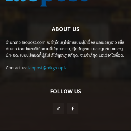
ABOUT US
ສຳນັກຂ່າວ laopost.com ຈະສ້າງໂຕເອງໃຫ້ກາຍເປັນຜູ້ນຳສື່ອອນລາຍຂອງລາວ ເພື່ອ
ຄົນລາວ ໂດຍນຳສະເໜີຂ່າວສານທີ່ມີຄຸນນະພາບ, ຖືກຕ້ອງຕາມແນວທາງນະໂຍບາຍຂອງ
ພັກ-ລັດ, ເປັນປະໂຫຍດຕໍ່ຜູ້ຊົມໃຫ້ໄດ້ຫຼາກຫຼາຍທີ່ສຸດ, ຈະແຈ້ງທີ່ສຸດ ແລະວ່ອງໄວທີ່ສຸດ.
Contact us:
laopost@rdkgroup.la
FOLLOW US