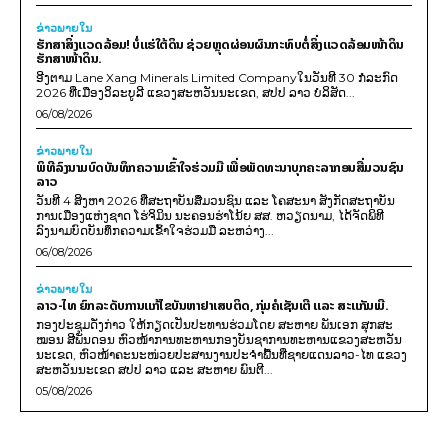
ຂ່າວພາຍ​ໃນ
ຮັກສາສິ່ງແວດລ້ອມ! ບໍ່ແຮ່ໃຕ້ດິນ ຊ່ວຍຫຼຸດຜ່ອນຜົນກະທົບຕໍ່ສິ່ງແວດລ້ອມໜ້າດິນ
ຮັກສາໜ້າດິນ.
ອີງຕາມ Lane Xang Minerals Limited Companyໃນວັນທີ 30 ກໍລະກົດ
2026 ທີ່ເມືອງວິລະບູລີ ແຂວງສະຫວັນນະເຂດ, ສປປ ລາວ ບໍລິສັດ...
06/08/2026
ຂ່າວພາຍ​ໃນ
ພິທີລົງນາມບົດບັນທຶກຄວາມເຂົ້າໃຈຮ່ວມມື ເພື່ອພັດທະນາບຸກຄະລາກອນສື່ມວນຊົນ
ລາວ
ວັນທີ 4 ສິງຫາ 2026 ທີ່ສະຖາບັນສື່ມວນຊົນ ແລະ ໂຄສະນາ ສັງກັດສະຖາບັນ
ການເມືອງແຫ່ງຊາດ ໂຮ່ຈິມິນ ນະຄອນຮ່າໂນ້ຍ ສສ. ຫວຽດນາມ, ໄດ້ຈັດພິທີ
ລົງນາມບົດບັນທຶກຄວາມເຂົ້າໃຈຮ່ວມມື ລະຫວ່າງ...
06/08/2026
ຂ່າວພາຍ​ໃນ
ລາວ-ໄທ ຍົກລະດັບການແກ້ໄຂບັນຫາຢາເສບຕິດ, ກຸ່ມຄໍເຊັນເຕີ ແລະ ສະແກັມເມີ.
ກອງປະຊຸມດັ່ງກ່າວ ໃຫ້ກຽດເປັນປະທານຮ່ວມໂດຍ ສະຫາຍ ພັນເອກ ສຸກສະ
ໝອນ ສີພັນດອນ ຫົວໜ້າການທະຫານກອງບັນຊາການທະຫານແຂວງສະຫວັນ
ນະເຂດ, ຫົວໜ້າຄະນະໜ່ວຍປະສານງານປະຈຳພື້ນທີ່ຊາຍແດນລາວ-ໄທ ແຂວງ
ສະຫວັນນະເຂດ ສປປ ລາວ ແລະ ສະຫາຍ ພົນຕີ...
05/08/2026