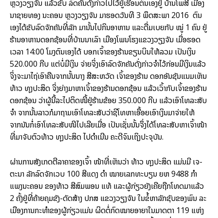
ຫຼວງ​ວຽງ​ຈັນ ແລ້ວ​ຂັບ ລົດ​ຄັນ​ດັ່ງ­ກ່າວ​ໄປ​ໄວ້​ຢູ່​ເຮືອນ​ຕົນ​ເອງ​ຢູ່ ບ້ານ​ໂພ​ສີ ເມືອງ​
ນາ​ຊາຍ​ທອງ ນະ­ຄອນ ຫຼວງ​ວຽງ​ຈັນ ມາ​ຮອດ​ວັນ​ທີ 3 ພຶດ­ສະ­ພາ 2016 ຕົນ​
ເອງ​ໄດ້​ຂັບ​ລົດ­ຈັກ​ຄັນ​ທີ່​ລັກ ມາ​ນັ້ນ​ໄປ​ກິນ​ອາ­ຫານ ແລະ​ດື່ມ​ເບຍ​ກັບ ໝູ່ 1 ຄົນ ຢູ່​
ຮ້ານ​ອາ­ຫານ​ດອກ​ຊ້ອນ​ທີ່​ບ້ານນາ​ເລົາ ເມືອງ​ໂພນ​ໂຮງ​ແຂວງ​ວຽງ​ຈັນ ເມື່ອ​ຮອດ​
ເວ­ລາ 14:00 ໂມງ​ຕົນ​ເອງ​ໄດ້ ບອກ​ເຈົ້າ​ຂອງ​ຮ້ານ​ຂຽນ​ບິນ​ໃຫ້​ລວມ ເປັນ​ເງິນ
520.000 ກີບ ແຕ່​ບໍ່​ມີ​ເງິນ ຈ່າຍ​ຈິ່ງ​ເອົາ​ລົດ­ຈັກ​ຄັນ​ດັ່ງ­ກ່າວ​ຈຳ​ໄວ້ກ່ອນ​ມີ​ເງິນ​ແລ້ວ​
ຈິ່ງ​ຈະ​ມາ​ໄຖ່​ເອົາ​ຄືນຈາກ​ນັ້ນ​ນາງ ສີ­ສະ​ຫວັດ ເຈົ້າ​ຂອງ​ຮ້ານ ດອກ​ອັນ​ຊັນ​ແນມ​ເຫັນ
ທ້າວ ທຸງ​ປະ­ສິດ ຈິ່ງ​ຍ່າງ​ມາ​ຫາ​ເຈົ້າ​ຂອງ​ຮ້ານ​ດອກ​ຊ້ອນ ແລ້ວ​ເວົ້າ​ກັບ​ເຈົ້າ​ຂອງ​ຮ້ານ​
ດອກ​ຊ້ອນ ວ່າ​ຜູ້​ນີ້​ລະ​ໄປ​ຕິດ​ໜີ້​ຢູ່​ຮ້ານ​ຂ້ອຍ 350.000 ກີບ ແລ້ວ​ເອົາ​ໂທລະ­ສັບ​
ຈຳ ຈາກ​ນັ້ນ​ລາວ​ກໍ​ມາ​ຖາມ​ເອົາ​ໂທລະ­ສັບ​ວ່າ​ຊິ​ໂທ​ຫາ​ເອື້ອຍ​ເອົາ​ເງິນ​ມາ​ຈ່າຍ​ໃຫ້
ຈາກ​ນັນ​ກໍ່​ເອົາ​ໂທລະ­ສັບ​ໜີ​ໄປ​ເລີຍ​ເມື່ອ ເປັນ​ເຊັ່ນ​ນັ້ນ​ຈຶ່ງ​ໄດ້​ໂທລະ­ສັບ​ຫາ​ເຈົ້າ​ໜ້າ
ທີ່​ມາ​ຈັບ​ຕົວ​ທ້າວ ທຸງ​ປະ­ສິດ ໄປ​ດຳ­ເນີນ ຄະ­ດີ​ຈົນ​ເຖິງ​ປະ­ຈຸ​ບັນ.
ຜ່ານ​ການ​ສັງ­ເກດ​ຕີ​ລາ­ຄາ​ຂອງ​ເຈົ້າ ໜ້າ­ທີ່​ເຫັນ​ວ່າ ທ້າວ ທຸງ​ປະ­ສິດ ແມ່ນ​ມີ ເຈ­
ຕະ­ນາ ລັກ​ລົດ­ຈັກ​ເວບ 100 ສີ­ແດງ ດຳ ໝາຍ​ເລກ​ທະ­ບຽນ ຍຫ 9488 ກຳ
ແພງ​ນະ­ຄອນ ຂອງ​ທ້າວ ສີ​ສົມ​ພອນ ແທ້ ແລະ​ຜູ້­ກ່ຽວ​ຍັງ​ເຄີຍ​ຖືກ​ໂທດ​ມາ​ແລ້ວ
2 ຄັ້ງ​ຢູ່​ທີ່​ຄ້າຍ​ຄຸມ​ຂັງ-ດັດ​ສ້າງ ປກສ ແຂວງ​ວຽງ​ຈັນ ໃນ​ຂໍ້​ຫາ​ລັກ​ຊັບ​ຂອງ​ພົນ ລະ​
ເມືອງ​ການ​ກະ­ທຳ​ຂອງ​ຜູ້­ກ່ຽວ​ແມ່ນ ຜິດ​ຕໍ່​ກົດ­ໝາຍ​ອາ­ຍາ​ໃນ​ມາດ­ຕາ 119 ແຫ່ງ​