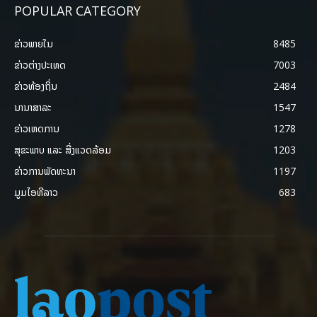
POPULAR CATEGORY
ຂ່າວພາຍ​ໃນ
8485
ຂ່າວຕ່າງປະເທດ
7003
ຂ່າວທ້ອງຖິ່ນ
2484
ນານາສາລະ
1547
ຂ່າວເຫດການ
1278
ສຸຂະພາບ ແລະ ສີ່ງແວດລ້ອມ
1203
ຂ່າວການພັດທະນາ
1197
ມູມໄອທີລາວ
683