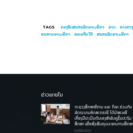
TAGS
ກອງທັບສະຫະລັດອາເມຣິກາ
ຂ່າວ
ຂ່າວ​ຕ່າ
ທະຫານອາເມຣິກາ
ທະເລຈີນໃຕ້
ສະຫະລັດອາເມຣິກາ
ຂ່າວພາຍໃນ
ກະຊວງສຶກສາທິການ ແລະ ກິລາ ຮ່ວມກັບ
ລັດຖະບານອົດສະຕຣາລີ ໄດ້ນຳສະເໜີ
ເຄື່ອງມືປະເມີນຕົນເອງສຳລັບຄູຊັ້ນປະຖົມ
ສຶກສາ ເພື່ອສົ່ງເສີມຄຸນນະພາບການສຶກສາ
06/08/2026