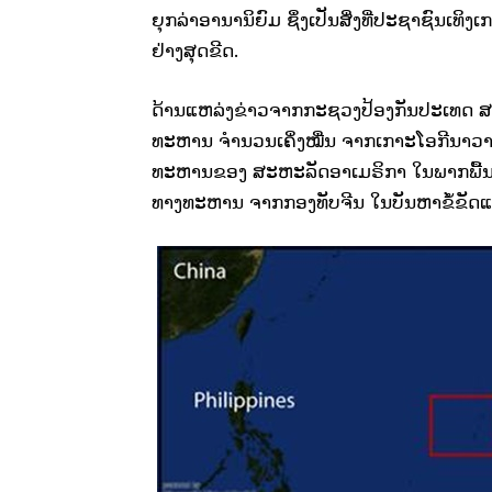
ຍຸກລ່າອານານິຍົມ ຊຶ່ງເປັນສິ່ງທີ່ປະຊາຊົນເທິງ
ຢ່າງສຸດຂີດ.
ດ້ານແຫລ່ງຂ່າວຈາກກະຊວງປ້ອງກັນປະເທດ ສ
ທະຫານ ຈຳນວນເຄິ່ງໝື່ນ ຈາກເກາະໂອກີນາວາ 
ທະຫານຂອງ ສະຫະລັດອາເມຣິກາ ໃນພາກພື້ນອາຊ
ທາງທະຫານ ຈາກກອງທັບຈີນ ໃນບັນຫາຂໍ້ຂັດແຍ