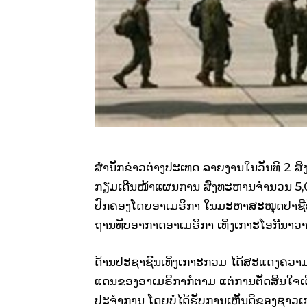
ສຳນັກຂ່າວຕ່າງປະເທດ ລາຍງານໃນວັນທີ 2 ສ
ກຽມເດີນໜ້າແຜນການ ສົ່ງທະຫານຈຳນວນ 5,000
ປົກຄອງໂດຍອາເມຣິກາ ໃນມະຫາສະໝຸດປາຊີຟ
ຖານທັບອາກາດອາເມຣິກາ ເທິງເກາະໂອກີນາວາ ປ
ດ້ານປະຊາຊົນເທິງເກາະກວມ ໄດ້ສະແດງຄວາມຄ
ແດນຂອງອາເມຣິກາກໍຕາມ ແຕ່ການຕັດສິນໃຈເດີ
ປະຈຳການ ໂດຍບໍ່ໄດ້ຮັບການເຫັນດີຂອງຊາວເກາະກ