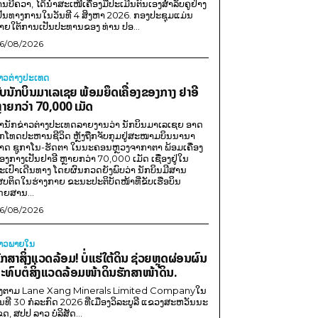
ານບີຄວາ, ໄດ້ນຳສະເໜີເຄື່ອງມືປະເມີນຕົນເອງສຳລັບຄູຢ່າງ
ປັນທາງການໃນວັນທີ 4 ສິງຫາ 2026. ກອງປະຊຸມແມ່ນ
າຍໃຕ້ການເປັນປະທານຂອງ ທ່ານ ປອ...
6/08/2026
່າວຕ່າງປະເທດ
ັບນັກບິນມາເລເຊຍ ພ້ອມຍຶດເຄື່ອງຂອງກາງ ຢາອີ
ຼາຍກວ່າ 70,000 ເມັດ
ຳນັກຂ່າວຕ່າງປະເທດລາຍງານວ່າ ນັກບິນມາເລເຊຍ ອາດ
ືກໂທດປະຫານຊີວິດ ຫຼັງຖືກຈັບກຸມຢູ່ສະໜາມບິນນານາ
າດ ຊູກາໂນ-ຮັດຕາ ໃນນະຄອນຫຼວງຈາກາຕາ ພ້ອມເຄື່ອງ
ອງກາງເປັນຢາອີ ຫຼາຍກວ່າ 70,000 ເມັດ ເຊື່ອງຢູ່ໃນ
ະເປົາເດີນທາງ ໂດຍຜົນກວດຍັງພົບວ່າ ນັກບິນມີສານ
ສບຕິດໃນຮ່າງກາຍ ຂະນະປະຕິບັດໜ້າທີ່ຂັບເຮືອບິນ
ດຍສານ...
6/08/2026
່າວພາຍ​ໃນ
ັກສາສິ່ງແວດລ້ອມ! ບໍ່ແຮ່ໃຕ້ດິນ ຊ່ວຍຫຼຸດຜ່ອນຜົນ
ະທົບຕໍ່ສິ່ງແວດລ້ອມໜ້າດິນຮັກສາໜ້າດິນ.
ີງຕາມ Lane Xang Minerals Limited Companyໃນ
ັນທີ 30 ກໍລະກົດ 2026 ທີ່ເມືອງວິລະບູລີ ແຂວງສະຫວັນນະ
ຂດ, ສປປ ລາວ ບໍລິສັດ...