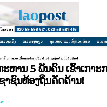
​ຂ່າວບັນເທິງ
​ຂ່າວທ່ອງທ່ຽວ
ສຸຂະພາບ ແລະ ສີ່ງແວດລ້ອມ
ພະຍາກ
ນ ເຂົ້າເກາະກວມ ເພື່ອຄານອຳນາດຈີນ ດ້ານປະຊາຊົນທ້ອງຖິ່ນຄັດຄ້ານ!
ທະຫານ 5 ພັນຄົນ ເຂົ້າເກາະກ
າຊົນທ້ອງຖິ່ນຄັດຄ້ານ!
ໂພສ