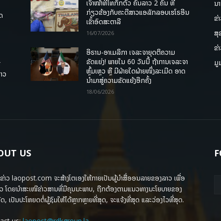
ເຈົ້າໜ້າທີ່ໄທກັກຕົວ ຄົນລາວ 2 ຄົນ ທີ່
ນາ
ກ່ຽວຂ້ອງກັບຄະດີສາວແອລັກລອບເຮໂຣອີນ
ຸດ
ຂ່
ເຂົ້າອົດສະຕາລີ
ສຸ
16/07/2026
ຂ່
ອີຣານ-ອາເມລິກາ ເຈລະຈາຍຸດຕິຄວາມ
ຂັດແຍ່ງ! ພາຍໃນ 60 ວັນນີ້ ຖ້າການເຈລະຈາ
ມູ
ື
ຫຼົ້ມເຫຼວ ຫຼື ມີຝ່າຍໃດຝ່າຍໜຶ່ງລະເມີດ ອາດ
ລາວ
ນໍາມາສູ່ຄວາມຂັດແຍ້ງອີກຄັ້ງ
18/06/2026
OUT US
F
ຂ່າວ laopost.com ຈະສ້າງໂຕເອງໃຫ້ກາຍເປັນຜູ້ນຳສື່ອອນລາຍຂອງລາວ ເພື່ອ
ວ ໂດຍນຳສະເໜີຂ່າວສານທີ່ມີຄຸນນະພາບ, ຖືກຕ້ອງຕາມແນວທາງນະໂຍບາຍຂອງ
ດ, ເປັນປະໂຫຍດຕໍ່ຜູ້ຊົມໃຫ້ໄດ້ຫຼາກຫຼາຍທີ່ສຸດ, ຈະແຈ້ງທີ່ສຸດ ແລະວ່ອງໄວທີ່ສຸດ.
act us:
laopost@rdkgroup.la