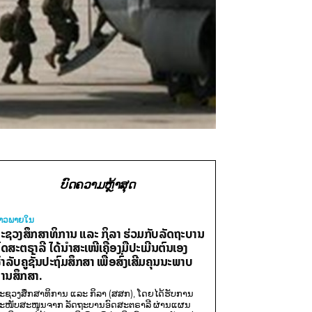
ບົດຄວາມຫຼ້າສຸດ
່າວພາຍ​ໃນ
ະຊວງສຶກສາທິການ ແລະ ກິລາ ຮ່ວມກັບລັດຖະບານ
ົດສະຕຣາລີ ໄດ້ນຳສະເໜີເຄື່ອງມືປະເມີນຕົນເອງ
ຳລັບຄູຊັ້ນປະຖົມສຶກສາ ເພື່ອສົ່ງເສີມຄຸນນະພາບ
ານສຶກສາ.
ະຊວງສຶກສາທິການ ແລະ ກິລາ (ສສກ), ໂດຍໄດ້ຮັບການ
ະໜັບສະໜູນຈາກ ລັດຖະບານອົດສະຕຣາລີ ຜ່ານແຜນ