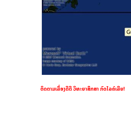
ຕິດຕາມເລື່ອງດີດີ ວິທະຍາສຶກສາ ກົດໄລຄ໌ເລີຍ!