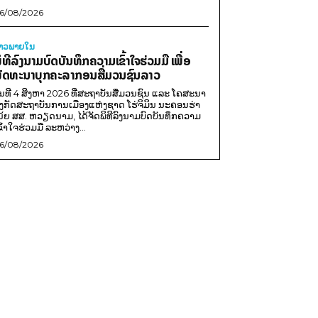
6/08/2026
່າວພາຍ​ໃນ
ິທີລົງນາມບົດບັນທຶກຄວາມເຂົ້າໃຈຮ່ວມມື ເພື່ອ
ັດທະນາບຸກຄະລາກອນສື່ມວນຊົນລາວ
ັນທີ 4 ສິງຫາ 2026 ທີ່ສະຖາບັນສື່ມວນຊົນ ແລະ ໂຄສະນາ
ັງກັດສະຖາບັນການເມືອງແຫ່ງຊາດ ໂຮ່ຈິມິນ ນະຄອນຮ່າ
ນ້ຍ ສສ. ຫວຽດນາມ, ໄດ້ຈັດພິທີລົງນາມບົດບັນທຶກຄວາມ
ຂົ້າໃຈຮ່ວມມື ລະຫວ່າງ...
6/08/2026