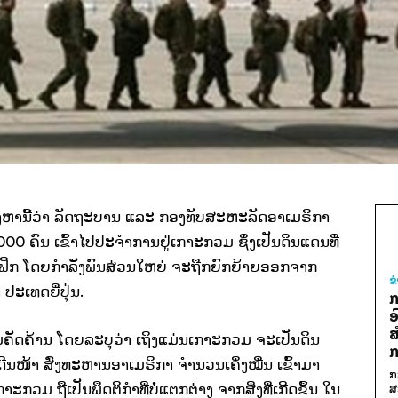
ິງຫານີ້ວ່າ ລັດຖະບານ ແລະ ກອງທັບສະຫະລັດອາເມຣິກາ
 ຄົນ ເຂົ້າໄປປະຈຳການຢູ່ເກາະກວມ ຊຶ່ງເປັນດິນແດນທີ່
ິກ ໂດຍກຳລັງພົນສ່ວນໃຫຍ່ ຈະຖືກຍົກຍ້າຍອອກຈາກ
ຂ
ະເທດຍີ່ປຸ່ນ.
ກ
ອ
ສ
ັດຄ້ານ ໂດຍລະບຸວ່າ ເຖິງແມ່ນເກາະກວມ ຈະເປັນດິນ
ກ
ນໜ້າ ສົ່ງທະຫານອາເມຣິກາ ຈຳນວນເຄິ່ງໝື່ນ ເຂົ້າມາ
ກ
ວມ ຖືເປັນພຶດຕິກຳທີ່ບໍ່ແຕກຕ່າງ ຈາກສິ່ງທີ່ເກີດຂຶ້ນ ໃນ
ສ