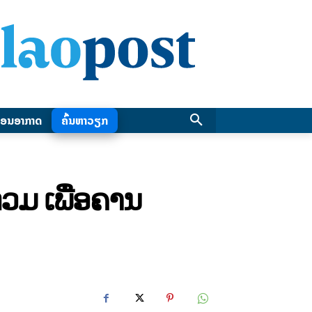
ອນອາກາດ
ຄົ້ນຫາວຽກ
ວມ ເພື່ອຄານ