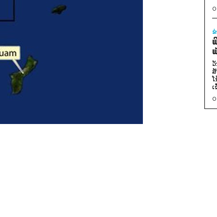
0
ຂ
ພ
ພ
ວ
ສ
ໂ
ເ
0