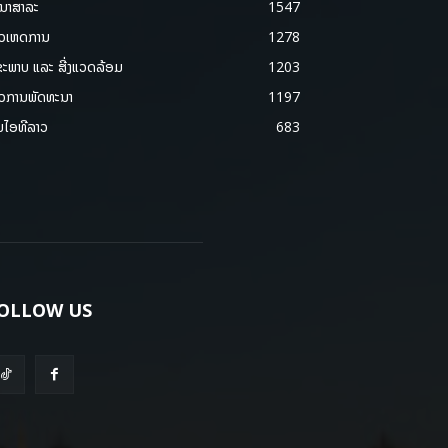
ນາສາລະ
1547
າວເຫດການ
1278
ຂະພາບ ແລະ ສີ່ງແວດລ້ອມ
1203
າວການພັດທະນາ
1197
ມໄອທີລາວ
683
OLLOW US