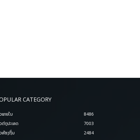
OPULAR CATEGORY
າວພາຍ​ໃນ
8486
າວຕ່າງປະເທດ
7003
າວທ້ອງຖິ່ນ
2484