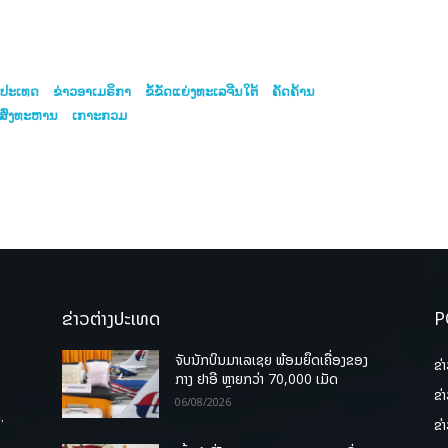
ງ​ປະເທດ
ຂ່າວອາເມຣິກາ
ຂໍ້ຂັດແຍ່ງທະເລຈີນໃຕ້
ຄັດຄ້ານ
ສົ່ງທະຫານ
ເກາະກວມ
ຂ່າວຕ່າງປະເທດ
P
ຈັບນັກບິນມາເລເຊຍ ພ້ອມຍຶດເຄື່ອງຂອງ
ຂ່
ກາງ ຢາອີ ຫຼາຍກວ່າ 70,000 ເມັດ
ຂ່
06/08/2026
.
ຂ່