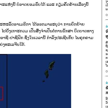
ງ
ເກາະແຫ່ງນີ້ ບໍ່ອາດຍອມຮັບໄດ້ ແລະ ກຽມຄັດຄ້ານເລື່ອງນີ້
ເ
ພ
0
ະຫະລັດອາເມຣິກາ ໄດ້ອອກມາລະບຸວ່າ ການຍົກຍ້າຍ
ຂ
ໄປຍັງເກາະກວມ ເປັນສິ່ງຈຳເປັນຕໍ່ການຮັກສາ ບົດບາດທາງ
ຈ
ຫ
ີ-ປາຊີຟິກ ຊຶ່ງໃນເວລານີ້ ກຳລັງປະເຊີນກັບ ໄພຄຸກຄາມ
ສ
່ງທະເລຈີນໃຕ້.
ຖ
ຊ
ຂ
ກ
ເ
ໂ
0
ຂ
ຮ
ກ
ອ
ວ
ເ