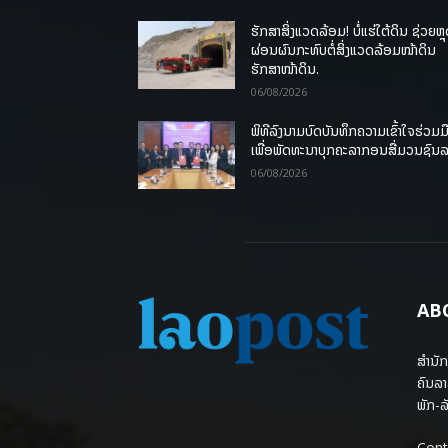
ຮັກສາສິ່ງແວດລ້ອມ! ບໍ່ແຮ່ໃຕ້ດິນ ຊ່ວຍຫຼ
ຜ່ອນຜົນກະທົບຕໍ່ສິ່ງແວດລ້ອມໜ້າດິນ
ຮັກສາໜ້າດິນ.
06/08/2026
ພິທີລົງນາມບົດບັນທຶກຄວາມເຂົ້າໃຈຮ່ວມມ
ເພື່ອພັດທະນາບຸກຄະລາກອນສື່ມວນຊົນ
06/08/2026
AB
ສຳນັກ
ຄົນລາ
ພັກ-ລັ
Cont