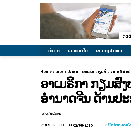
ໜ້າຫຼັກ
ຂ່າວພາຍ​ໃນ
ຂ່າວຕ່າງປະເທດ
Home
ຂ່າວຕ່າງປະເທດ
ອາເມຣິກາ ກຽມສົ່ງທະຫານ 5 ພັນຄົ
ອາເມຣິກາ ກຽມສົ່ງ
ອຳນາດຈີນ ດ້ານປະຊ
ຂ່າວຕ່າງປະເທດ
02/08/2016
PUBLISHED ON
BY
ນັກຂ່າວ ລາວ