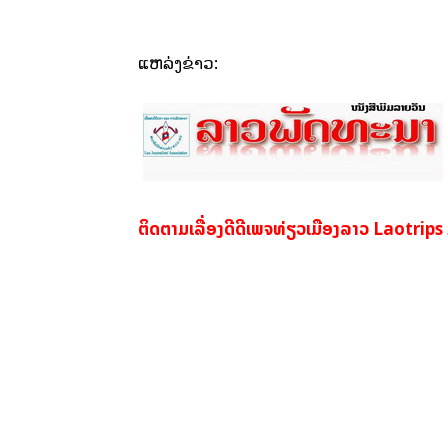
ແຫລ່ງຂ່າວ:
ຕິດຕາມເລື່ອງດີດີເພຈທ່ຽວເມືອງລາວ Laotrips 