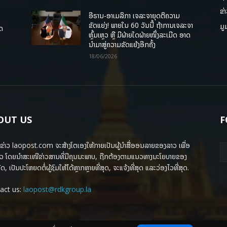
ຂ່
ອີຣານ-ອາເມລິກາ ເຈລະຈາຍຸດຕິຄວາມ
ຂັດແຍ່ງ! ພາຍໃນ 60 ວັນນີ້ ຖ້າການເຈລະຈາ
ມູ
ຸດ
ຫຼົ້ມເຫຼວ ຫຼື ມີຝ່າຍໃດຝ່າຍໜຶ່ງລະເມີດ ອາດ
ນໍາມາສູ່ຄວາມຂັດແຍ້ງອີກຄັ້ງ
18/06/2026
OUT US
F
ຂ່າວ laopost.com ຈະສ້າງໂຕເອງໃຫ້ກາຍເປັນຜູ້ນຳສື່ອອນລາຍຂອງລາວ ເພື່ອ
ວ ໂດຍນຳສະເໜີຂ່າວສານທີ່ມີຄຸນນະພາບ, ຖືກຕ້ອງຕາມແນວທາງນະໂຍບາຍຂອງ
ດ, ເປັນປະໂຫຍດຕໍ່ຜູ້ຊົມໃຫ້ໄດ້ຫຼາກຫຼາຍທີ່ສຸດ, ຈະແຈ້ງທີ່ສຸດ ແລະວ່ອງໄວທີ່ສຸດ.
act us:
laopost@rdkgroup.la