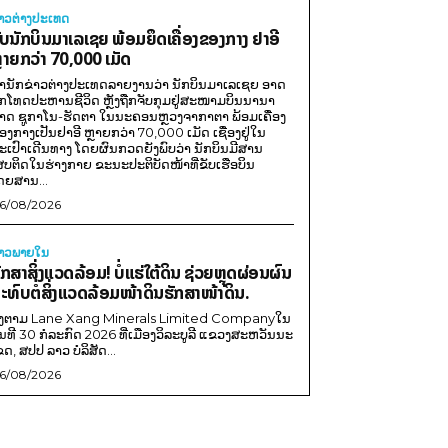
່າວຕ່າງປະເທດ
ັບນັກບິນມາເລເຊຍ ພ້ອມຍຶດເຄື່ອງຂອງກາງ ຢາອີ
ຼາຍກວ່າ 70,000 ເມັດ
ຳນັກຂ່າວຕ່າງປະເທດລາຍງານວ່າ ນັກບິນມາເລເຊຍ ອາດ
ືກໂທດປະຫານຊີວິດ ຫຼັງຖືກຈັບກຸມຢູ່ສະໜາມບິນນານາ
າດ ຊູກາໂນ-ຮັດຕາ ໃນນະຄອນຫຼວງຈາກາຕາ ພ້ອມເຄື່ອງ
ອງກາງເປັນຢາອີ ຫຼາຍກວ່າ 70,000 ເມັດ ເຊື່ອງຢູ່ໃນ
ະເປົາເດີນທາງ ໂດຍຜົນກວດຍັງພົບວ່າ ນັກບິນມີສານ
ສບຕິດໃນຮ່າງກາຍ ຂະນະປະຕິບັດໜ້າທີ່ຂັບເຮືອບິນ
ດຍສານ...
6/08/2026
່າວພາຍ​ໃນ
ັກສາສິ່ງແວດລ້ອມ! ບໍ່ແຮ່ໃຕ້ດິນ ຊ່ວຍຫຼຸດຜ່ອນຜົນ
ະທົບຕໍ່ສິ່ງແວດລ້ອມໜ້າດິນຮັກສາໜ້າດິນ.
ີງຕາມ Lane Xang Minerals Limited Companyໃນ
ັນທີ 30 ກໍລະກົດ 2026 ທີ່ເມືອງວິລະບູລີ ແຂວງສະຫວັນນະ
ຂດ, ສປປ ລາວ ບໍລິສັດ...
6/08/2026