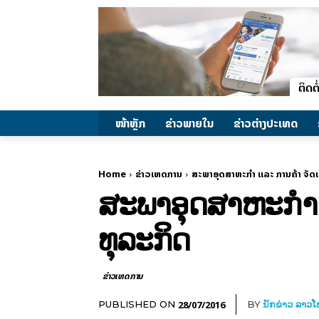
ໜ້າຫຼັກ
ຂ່າວພາຍ​ໃນ
ຂ່າວຕ່າງປະເທດ
Home
ຂ່າວເຫດການ
ສະພາອຸດສາຫະກຳ ແລະ ການຄ້າ ຈັດເ
ສະພາອຸດສາຫະກຳ ແ
ທຸລະກິດ
ຂ່າວເຫດການ
28/07/2016
PUBLISHED ON
BY
ນັກຂ່າວ ລາວ