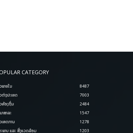
OPULAR CATEGORY
າວພາຍ​ໃນ
8487
າວຕ່າງປະເທດ
7003
າວທ້ອງຖິ່ນ
2484
ນາສາລະ
1547
າວເຫດການ
1278
ຂະພາບ ແລະ ສີ່ງແວດລ້ອມ
1203