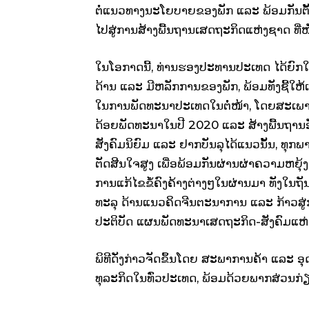
ຕໍ່ແນວທາງນະໂຍບາຍຂອງພັກ ແລະ ພ້ອມກັນຕັ້
ໄປສູ່ການສ້າງພື້ນຖານເສດຖະກິດແຫ່ງຊາດ ທີ່ໜ
ໃນໂອກາດນີ້, ທ່ານຮອງປະທານປະເທດ ໄດ້ຍົ
ດ້ານ ແລະ ມີຫລັກການຂອງພັກ, ພ້ອມທັງຊີ້ໃຫ້
ໃນການພັດທະນາປະເທດໃນຕໍ່ໜ້າ, ໂດຍສະເພາ
ດ້ອຍພັດທະນາໃນປີ 2020 ແລະ ສ້າງພື້ນຖານ
ສັງຄົມນິຍົມ ແລະ ຢາກບັນລຸໄດ້ແນວນັ້ນ, ທຸກ
ຕັດສີນໃຈສູງ ເພື່ອພ້ອມກັນຜ່ານຜ່າຄວາມຫຍຸ
ການແກ້ໄຂຂໍ້ຄົງຄ້າງຕ່າງໆໃນຜ່ານມາ ທັງໃນຖ
ທະລຸ ດ້ານແນວຄິດຈີນຕະນາການ ແລະ ກ້າວສູ່ກາ
ປະຕິບັດ ແຜນພັດທະນາເສດຖະກິດ-ສັງຄົມແຫ່ງຊາ
ພິທີດັ່ງກ່າວຈັດຂຶ້ນໂດຍ ສະພາການຄ້າ ແລະ ອ
ທຸລະກິດໃນທົ່ວປະເທດ, ພ້ອມດ້ວຍພາກສ່ວນກ່