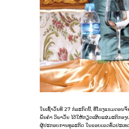
ໃນເຊົ້າວັນທີ 27 ກໍລະກົດນີ້, ທີ່ໂຮງແຮ
ພັນຄໍາ ວິພາວັນ ໄດ້ໃຫ້ກຽດເຜີຍແຜ່ມະຕິກອງ
ຜູ້ປະກອບການທຸລະກິດ ໃນຂອບເຂດທົ່ວປະເທດ ເພ