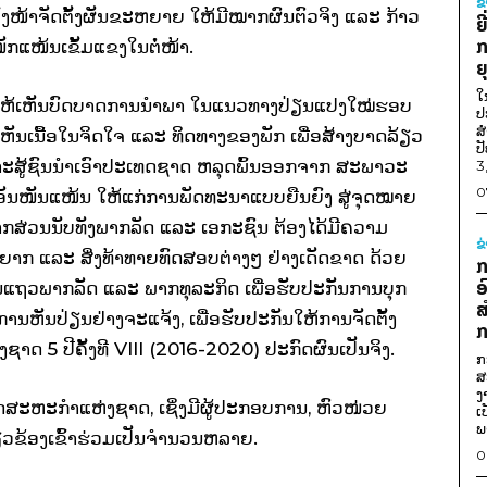
ຂ
ງໜ້າຈັດຕັ້ງຜັນຂະຫຍາຍ ໃຫ້ມີໝາກຜົນຕົວຈິງ ແລະ ກ້າວ
ຍ
ກ
ັກແໜ້ນເຂັ້ມແຂງໃນຕໍ່ໜ້າ.
ຍ
ໃ
ກໃຫ້ເຫັນບົດບາດການນໍາພາ ໃນແນວທາງປ່ຽນແປງໃໝ່ຮອບ
ປ
ສ
ເຫັນເນື້ອໃນຈິດໃຈ ແລະ ທິດທາງຂອງພັກ ເພື່ອສ້າງບາດລ້ຽວ
ປ
ະສູ້ຊົນນໍາເອົາປະເທດຊາດ ຫລຸດພົ້ນອອກຈາກ ສະພາວະ
3
0
ອັນໜັນແໜ້ນ ໃຫ້ແກ່ການພັດທະນາແບບຍືນຍົງ ສູ່ຈຸດໝາຍ
ພາກສ່ວນນັບທັງພາກລັດ ແລະ ເອກະຊົນ ຕ້ອງໄດ້ມີຄວາມ
ຂ
້ງຍາກ ແລະ ສິ່ງທ້າທາຍທົດສອບຕ່າງໆ ຢ່າງເດັດຂາດ ດ້ວຍ
ກ
ອ
ັນແຖວພາກລັດ ແລະ ພາກທຸລະກິດ ເພື່ອຮັບປະກັນການບຸກ
ສ
ນຫັນປ່ຽນຢ່າງຈະແຈ້ງ, ເພື່ອຮັບປະກັນໃຫ້ການຈັດຕັ້ງ
ກ
ດ 5 ປີຄັ້ງທີ VIII (2016-2020) ປະກົດຜົນເປັນຈິງ.
ກ
ສ
ງ
ຸດສະຫະກໍາແຫ່ງຊາດ, ເຊິ່ງມີຜູ້ປະກອບການ, ຫົວໜ່ວຍ
ເ
ພ
ຽວຂ້ອງເຂົ້າຮ່ວມເປັນຈໍານວນຫລາຍ.
0