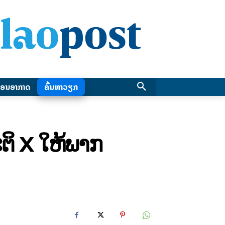
ອນອາກາດ
ຄົ້ນຫາວຽກ
ຕິ X ໃຫ້ພາກ