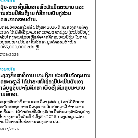
່າວພາຍ​ໃນ
ີ່ປຸ່ນ-ລາວ ສົ່ງເສີມສາຍພົວພັນມິດຕະພາບ ແລະ
ານຮ່ວມມືອັນດີງາມ ກໍຄືການເປັນຄູ່ຮ່ວມ
ຸດທະສາດຮອບດ້ານ.
ນຕອນບ່າຍຂອງວັນທີ 5 ສິງຫາ 2026 ທີ່ ກະຊວງການຕ່າງ
ະເທດ ໄດ້ມີພິທີລົງນາມເອກະສານແລກປ່ຽນ (ສະບັບປັບປຸງ)
ໍາລັບໂຄງການຊ່ວຍເຫຼືອລ້າຈາກລັດຖະບານຍີ່ປຸ່ນ ໃນການ
ັບປຸງສະໜາມບິນສາກົນວັດໄຕ ມູນຄ່າລວມທັງໝົດ
,863,000,000 ເຢນ ຫຼື...
7/08/2026
່າວພາຍ​ໃນ
ະຊວງສຶກສາທິການ ແລະ ກິລາ ຮ່ວມກັບລັດຖະບານ
ົດສະຕຣາລີ ໄດ້ນຳສະເໜີເຄື່ອງມືປະເມີນຕົນເອງ
ຳລັບຄູຊັ້ນປະຖົມສຶກສາ ເພື່ອສົ່ງເສີມຄຸນນະພາບ
ານສຶກສາ.
ະຊວງສຶກສາທິການ ແລະ ກິລາ (ສສກ), ໂດຍໄດ້ຮັບການ
ະໜັບສະໜູນຈາກ ລັດຖະບານອົດສະຕຣາລີ ຜ່ານແຜນ
ານບີຄວາ, ໄດ້ນຳສະເໜີເຄື່ອງມືປະເມີນຕົນເອງສຳລັບຄູຢ່າງ
ປັນທາງການໃນວັນທີ 4 ສິງຫາ 2026. ກອງປະຊຸມແມ່ນ
າຍໃຕ້ການເປັນປະທານຂອງ ທ່ານ ປອ...
6/08/2026