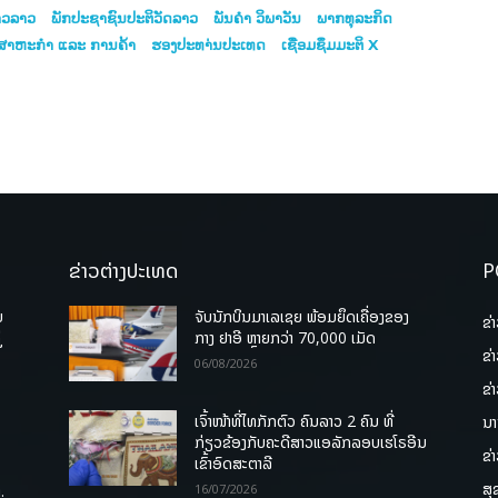
າວລາວ
ພັກປະຊາຊົນປະຕິວັດລາວ
ພັນຄຳ ວິພາວັນ
ພາກທຸລະກິດ
ສາຫະກຳ ແລະ ການຄ້າ
ຮອງປະທາ່ນປະເທດ
ເຊື່ອມຊຶມມະຕິ X
ຂ່າວຕ່າງປະເທດ
P
ບ
ຈັບນັກບິນມາເລເຊຍ ພ້ອມຍຶດເຄື່ອງຂອງ
ຂ່
່
ກາງ ຢາອີ ຫຼາຍກວ່າ 70,000 ເມັດ
ຂ່
06/08/2026
ຂ່
ເຈົ້າໜ້າທີ່ໄທກັກຕົວ ຄົນລາວ 2 ຄົນ ທີ່
ນາ
ກ່ຽວຂ້ອງກັບຄະດີສາວແອລັກລອບເຮໂຣອີນ
ຂ່
ເຂົ້າອົດສະຕາລີ
ສຸ
.
16/07/2026