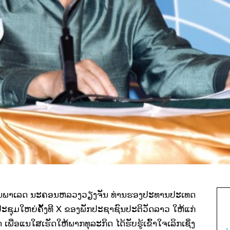
ມດອນຈັນພາເລດ ນະຄອນຫລວງວຽງຈັນ ທ່ານຮອງປະທານປະເທດ
ປະຊຸມໃຫຍ່ຄັ້ງທີ X ຂອງພັກປະຊາຊົນປະຕິວັດລາວ ໃຫ້ແກ່
ື່ອແນໃສເຮັດໃຫ້ພາກທຸລະກິດ ໄດ້ຮັບຮູ້ເຂົ້າໃຈເລິກເຊິ່ງ