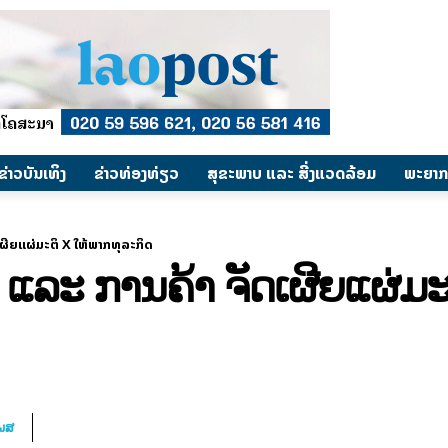
​ຂ່າວບັນເທິງ
​ຂ່າວທ່ອງທ່ຽວ
ສຸຂະພາບ ແລະ ສີ່ງແວດລ້ອມ
ພະຍາກ
ຜີຍແຜ່ມະຕິ X ໃຫ້ພາກທຸລະກິດ
ລະ ການຄ້າ ຈັດເຜີຍແຜ່ມະ
ໂພສ