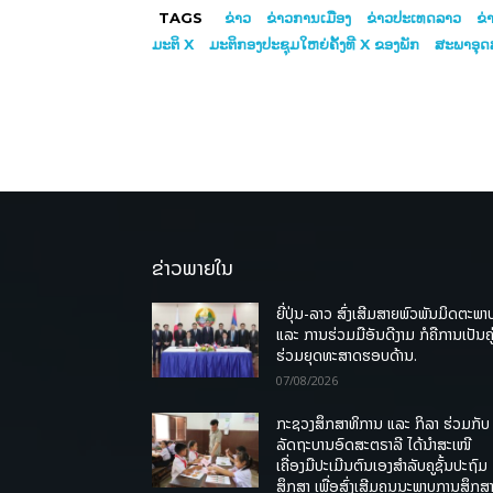
TAGS
ຂ່າວ
ຂ່າວການເມືອງ
ຂ່າວປະເທດລາວ
ຂ່
ມະຕິ X
ມະຕິກອງປະຊຸມໃຫຍ່ຄັ້ງທີ X ຂອງພັກ
ສະພາອຸດ
ຂ່າວພາຍໃນ
ຍີ່ປຸ່ນ-ລາວ ສົ່ງເສີມສາຍພົວພັນມິດຕະພາ
ແລະ ການຮ່ວມມືອັນດີງາມ ກໍຄືການເປັນຄູ
ຮ່ວມຍຸດທະສາດຮອບດ້ານ.
07/08/2026
ກະຊວງສຶກສາທິການ ແລະ ກິລາ ຮ່ວມກັບ
ລັດຖະບານອົດສະຕຣາລີ ໄດ້ນຳສະເໜີ
ເຄື່ອງມືປະເມີນຕົນເອງສຳລັບຄູຊັ້ນປະຖົມ
ສຶກສາ ເພື່ອສົ່ງເສີມຄຸນນະພາບການສຶກສາ