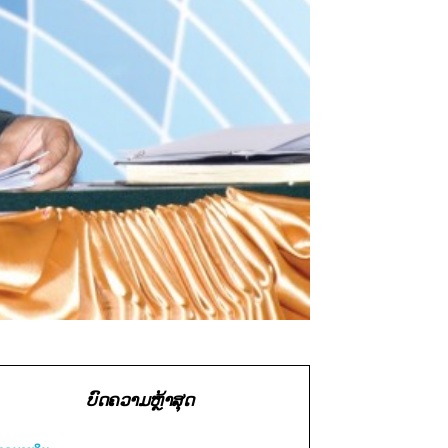
ບົດຄວາມຫຼ້າສຸດ