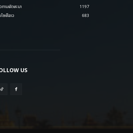
າວການພັດທະນາ
1197
ມໄອທີລາວ
683
OLLOW US