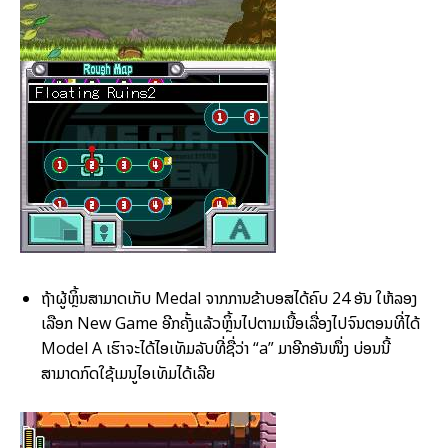
ຖ້າຜູ້ຫຼິ້ນສາມາດເກັບ Medal ຈາກການຂ້າບອສໄດ້ຄົບ 24 ອັນ ໃຫ້ລອງ
ເລືອກ New Game ອີກຄັ້ງແລ້ວຫຼິ້ນໄປຕາມເນື້ອເລື່ອງໄປຈົນຕອນທີ່ໄດ້
Model A ເຮົາຈະໄດ້ໄອເທັມລັບທີ່ຊື່ວ່າ “a” ມາອີກອັນໜຶ່ງ ບ່ອນນີ້
ສາມາດກົດໃຊ້ເມນູໄອເທັມໄດ້ເລີຍ