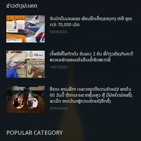
ຂ່າວຕ່າງປະເທດ
ຈັບນັກບິນມາເລເຊຍ ພ້ອມຍຶດເຄື່ອງຂອງກາງ ຢາອີ ຫຼາຍ
ກວ່າ 70,000 ເມັດ
06/08/2026
ເຈົ້າໜ້າທີ່ໄທກັກຕົວ ຄົນລາວ 2 ຄົນ ທີ່ກ່ຽວຂ້ອງກັບຄະດີ
ສາວແອລັກລອບເຮໂຣອີນເຂົ້າອົດສະຕາລີ
16/07/2026
ອີຣານ-ອາເມລິກາ ເຈລະຈາຍຸດຕິຄວາມຂັດແຍ່ງ! ພາຍໃນ
60 ວັນນີ້ ຖ້າການເຈລະຈາຫຼົ້ມເຫຼວ ຫຼື ມີຝ່າຍໃດຝ່າຍໜຶ່ງ
ລະເມີດ ອາດນໍາມາສູ່ຄວາມຂັດແຍ້ງອີກຄັ້ງ
18/06/2026
POPULAR CATEGORY