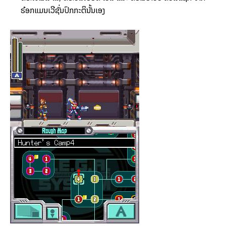
ຣ໋ອກແມນເວີຊັ່ນປົກກະຕິນັ້ນເອງ