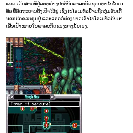
ແອດ ເດັກສາວທີ່ຢູ່ລະຫວ່າງປະຕິບັດພາລະກິດຊອກຫາໄບໂອເມ
ທັລ ທີ່ລັດຖະບານຕັ້ງເປົ້າໄວ້ຢູ່ ເຊິ່ງໄບໂອເມທັລນີ້ຈະຖືກກຸ່ມຮັນເຕີ້
ນອກຮີດຄວບຄຸມຢູ່ ແລະແອດກໍຕ້ອງຍາດເອົາໄບໂອເມທັລກັບມາ
ເພື່ອເປົ້າໝາຍໃນພາລະກິດຂອງນາງນັ້ນເອງ.