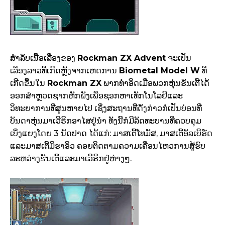
ສຳລັບເນື້ອເລື່ອງຂອງ
Rockman ZX Advent
ຈະເປັນ
ເລື່ອງລາວທີ່ເກີດຫຼັງຈາກເຫດການ
Biometal Model W
ທີ່
ເກີດຂຶ້ນໃນ
Rockman ZX
ພາກທຳອິດເມື່ອພວກຫຸ່ນຮັນເຕີ້ໄດ້
ອອກສຳຫຼວດຊາກຫັກພັງເພື່ອຊອກຫາເທັກໂນໂລຢີແລະ
ວິທະຍາການທີ່ສູນຫາຍໄປ ເຊິ່ງສະຖານທີ່ດັ່ງກ່າວກໍເປັນບ່ອນທີ່
ບັນດາຫຸ່ນມາເວີຣິກອາໄສຢູ່ນຳ ທັງນີ້ກໍມີລັດທະບານທີ່ຄວບຄຸມ
ເບິ່ງແຍງໂດຍ 3 ນັດປາດ ໄດ້ແກ່: ມາສເຕີ້ໂທມັສ, ມາສເຕີ້ອັລເບິຣ໌ດ
ແລະມາສເຕີ້ມິຮາອິວ ຄອຍຕິດຕາມຄວາມເຄື່ອນໄຫວການສູ້ຮົບ
ລະຫວ່າງຮັນເຕີ້ແລະມາເວີຣິກຢູ່ຫ່າງໆ.