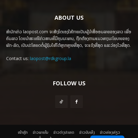
ABOUT US
ສຳນັກຂ່າວ laopost.com ຈະສ້າງໂຕເອງໃຫ້ກາຍເປັນຜູ້ນຳສື່ອອນລາຍຂອງລາວ ເພື່ອ
ຄົນລາວ ໂດຍນຳສະເໜີຂ່າວສານທີ່ມີຄຸນນະພາບ, ຖືກຕ້ອງຕາມແນວທາງນະໂຍບາຍຂອງ
ພັກ-ລັດ, ເປັນປະໂຫຍດຕໍ່ຜູ້ຊົມໃຫ້ໄດ້ຫຼາກຫຼາຍທີ່ສຸດ, ຈະແຈ້ງທີ່ສຸດ ແລະວ່ອງໄວທີ່ສຸດ.
Contact us:
laopost@rdkgroup.la
FOLLOW US
ໜ້າຫຼັກ
ຂ່າວພາຍ​ໃນ
ຂ່າວຕ່າງປະເທດ
​ຂ່າວບັນເທິງ
​ຂ່າວທ່ອງທ່ຽວ