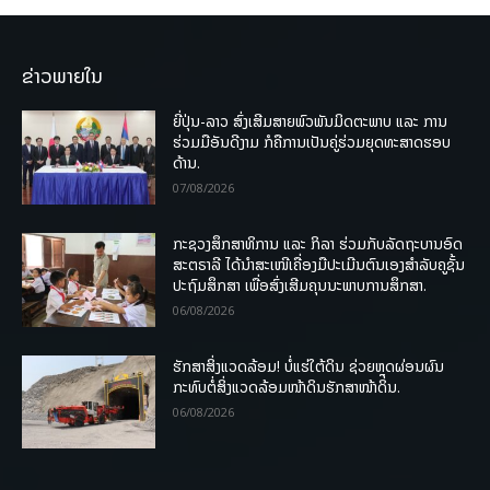
ຂ່າວພາຍໃນ
ຍີ່ປຸ່ນ-ລາວ ສົ່ງເສີມສາຍພົວພັນມິດຕະພາບ ແລະ ການ
ຮ່ວມມືອັນດີງາມ ກໍຄືການເປັນຄູ່ຮ່ວມຍຸດທະສາດຮອບ
ດ້ານ.
07/08/2026
ກະຊວງສຶກສາທິການ ແລະ ກິລາ ຮ່ວມກັບລັດຖະບານອົດ
ສະຕຣາລີ ໄດ້ນຳສະເໜີເຄື່ອງມືປະເມີນຕົນເອງສຳລັບຄູຊັ້ນ
ປະຖົມສຶກສາ ເພື່ອສົ່ງເສີມຄຸນນະພາບການສຶກສາ.
06/08/2026
ຮັກສາສິ່ງແວດລ້ອມ! ບໍ່ແຮ່ໃຕ້ດິນ ຊ່ວຍຫຼຸດຜ່ອນຜົນ
ກະທົບຕໍ່ສິ່ງແວດລ້ອມໜ້າດິນຮັກສາໜ້າດິນ.
06/08/2026