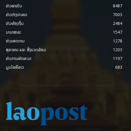
ຂ່າວພາຍ​ໃນ
8487
ຂ່າວຕ່າງປະເທດ
7003
ຂ່າວທ້ອງຖິ່ນ
2484
ນານາສາລະ
1547
ຂ່າວເຫດການ
1278
ສຸຂະພາບ ແລະ ສີ່ງແວດລ້ອມ
1203
ຂ່າວການພັດທະນາ
1197
ມູມໄອທີລາວ
683