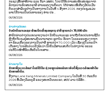
ກະຊວງສຶກສາທິການ ແລະ ກິລາ (ສສກ), ໂດຍໄດ້ຮັບການສະໜັບສະໜູນຈາກ
ລັດຖະບານອົດສະຕຣາລີ ຜ່ານແຜນງານບີຄວາ, ໄດ້ນຳສະເໜີເຄື່ອງມືປະເມີນ
ຕົນເອງສຳລັບຄູຢ່າງເປັນທາງການໃນວັນທີ 4 ສິງຫາ 2026. ກອງປະຊຸມແມ່ນ
ພາຍໃຕ້ການເປັນປະທານຂອງ ທ່ານ ປອ...
06/08/2026
ຂ່າວຕ່າງປະເທດ
ຈັບນັກບິນມາເລເຊຍ ພ້ອມຍຶດເຄື່ອງຂອງກາງ ຢາອີ ຫຼາຍກວ່າ 70,000 ເມັດ
ສຳນັກຂ່າວຕ່າງປະເທດລາຍງານວ່າ ນັກບິນມາເລເຊຍ ອາດຖືກໂທດປະຫານຊີວິດ
ຫຼັງຖືກຈັບກຸມຢູ່ສະໜາມບິນນານາຊາດ ຊູກາໂນ-ຮັດຕາ ໃນນະຄອນຫຼວງຈາກາ
ຕາ ພ້ອມເຄື່ອງຂອງກາງເປັນຢາອີ ຫຼາຍກວ່າ 70,000 ເມັດ ເຊື່ອງຢູ່ໃນກະເປົາ
ເດີນທາງ ໂດຍຜົນກວດຍັງພົບວ່າ ນັກບິນມີສານເສບຕິດໃນຮ່າງກາຍ ຂະນະ
ປະຕິບັດໜ້າທີ່ຂັບເຮືອບິນໂດຍສານ...
06/08/2026
ຂ່າວພາຍ​ໃນ
ຮັກສາສິ່ງແວດລ້ອມ! ບໍ່ແຮ່ໃຕ້ດິນ ຊ່ວຍຫຼຸດຜ່ອນຜົນກະທົບຕໍ່ສິ່ງແວດລ້ອມໜ້າດິນ
ຮັກສາໜ້າດິນ.
ອີງຕາມ Lane Xang Minerals Limited Companyໃນວັນທີ 30 ກໍລະກົດ
2026 ທີ່ເມືອງວິລະບູລີ ແຂວງສະຫວັນນະເຂດ, ສປປ ລາວ ບໍລິສັດ...
06/08/2026