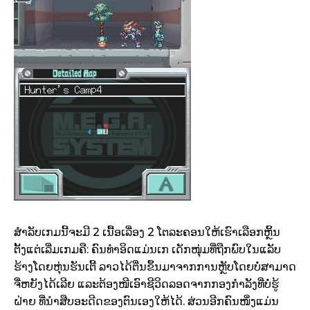
ສຳລັບເກມນີ້ຈະມີ 2 ເນື້ອເລື່ອງ 2 ໂຕລະຄອນໃຫ້ເຮົາເລືອກຫຼິ້ນ
ຕັ້ງແຕ່ເລີ່ມເກມຄື: ຄົນທຳອິດແມ່ນເກ ເດັກໜຸ່ມທີ່ຖືກພົບໃນແລັບ
ຮ້າງໂດຍຫຸ່ນຮັນເຕີ້ ລາວໄດ້ຕື່ນຂຶ້ນມາຈາກການຫຼັບໂດຍບໍ່ສາມາດ
ຈື່ຫຍັງໄດ້ເລີຍ ແລະຕ້ອງໜີເອົາຊີວິດລອດຈາກກອງກຳລັງທີ່ບໍ່ຮູ້
ຝ່າຍ ທີ່ນຳສືບອະດີດຂອງຕົນເອງໃຫ້ໄດ້. ສ່ວນອີກຄົນໜຶ່ງແມ່ນ