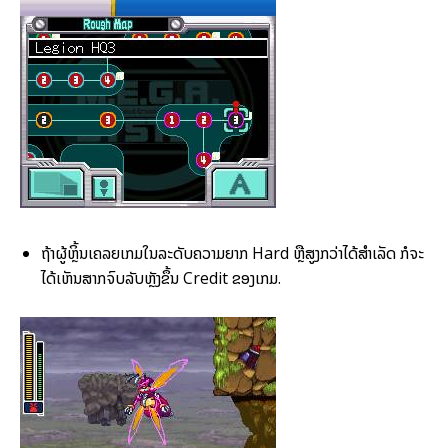
ຖ້າຜູ້ຫຼິ້ນເຄລຍເກມໃນລະດັບຄວາມຍາກ Hard ຫຼືສູງກວ່າໄດ້ສຳເລັດ ກໍຈະ
ໄດ້ເຫັນສາກຈົບລັບຫຼັງຂຶ້ນ Credit ຂອງເກມ.