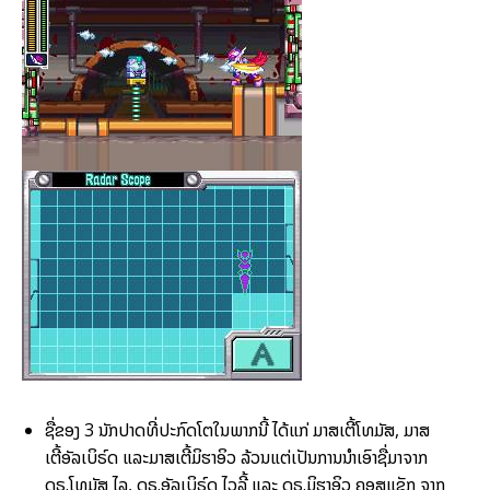
ຊື່ຂອງ 3 ນັກປາດທີ່ປະກົດໂຕໃນພາກນີ້ ໄດ້ແກ່ ມາສເຕີ້ໂທມັສ, ມາສ
ເຕີ້ອັລເບິຣ໌ດ ແລະມາສເຕີ້ມິຮາອິວ ລ້ວນແຕ່ເປັນການນຳເອົາຊື່ມາຈາກ
ດຣ.ໂທມັສ ໄລ, ດຣ.ອັລເບິຣ໌ດ ໄວລີ້ ແລະ ດຣ.ມິຮາອິວ ຄອສແຊັກ ຈາກ