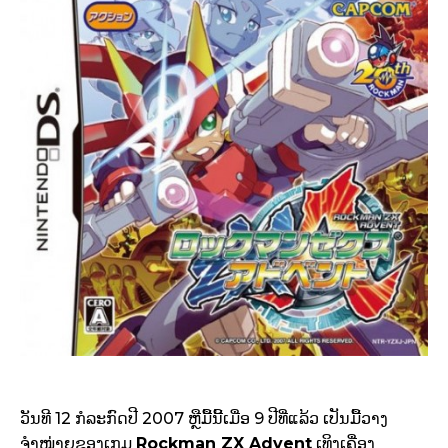
ວັນທີ 12 ກໍລະກົດປີ 2007 ຫຼືມື້ນີ້ເມື່ອ 9 ປີທີ່ແລ້ວ ເປັນມື້ວາງ
ຈຳໜ່າຍຂອງເກມ
Rockman ZX Advent
ເທິງເຄື່ອງ