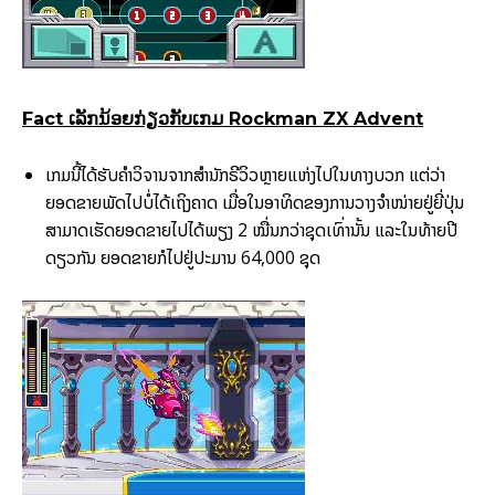
Fact ເລັກນ້ອຍກ່ຽວກັບເກມ Rockman ZX Advent
ເກມນີ້ໄດ້ຮັບຄຳວິຈານຈາກສຳນັກຣີວິວຫຼາຍແຫ່ງໄປໃນທາງບວກ ແຕ່ວ່າ
ຍອດຂາຍພັດໄປບໍ່ໄດ້ເຖິງຄາດ ເມື່ອໃນອາທິດຂອງການວາງຈຳໜ່າຍຢູ່ຍີ່ປຸ່ນ
ສາມາດເຮັດຍອດຂາຍໄປໄດ້ພຽງ 2 ໝື່ນກວ່າຊຸດເທົ່ານັ້ນ ແລະໃນທ້າຍປີ
ດຽວກັນ ຍອດຂາຍກໍໄປຢູ່ປະມານ 64,000 ຊຸດ