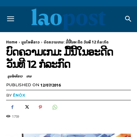
Home
ມູມໄອທີລາວ
ບົດຄວາມເກມ: ມື້ນີ້ໃນອະດີດ ວັນທີ 12 ກໍລະກົດ
ບົດຄວາມເກມ: ມື້ນີ້ໃນອະດີດ
ວັນທີ 12 ກໍລະກົດ
ມູມໄອທີລາວ
ເກມ
12/07/2016
PUBLISHED ON
BY
ÊNÖX
1759