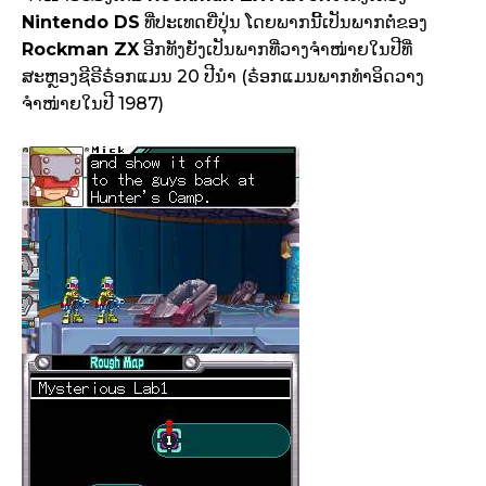
Nintendo DS
ທີ່ປະເທດຍີ່ປຸ່ນ ໂດຍພາກນີ້ເປັນພາກຕໍ່ຂອງ
Rockman ZX
ອີກທັງຍັງເປັນພາກທີ່ວາງຈຳໜ່າຍໃນປີທີ່
ສະຫຼອງຊີຣີຣ໋ອກແມນ 20 ປີນຳ (ຣ໋ອກແມນພາກທຳອິດວາງ
ຈຳໜ່າຍໃນປີ 1987)