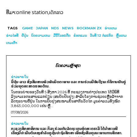
online station
ເດັກລາວ
ທີ່ມາ:
,
TAGS
GAME
JAPAN
NDS
NEWS
ROCKMAN ZX
ຂ່າວເກມ
ຂ່າວໄອທີ
ຍີ່ປຸ່ນ
ບົດຄວາມເກມ
ມື້ນີ້ໃນອະດີດ
ຣ໋ອກແມນ
ວັນທີ 12 ກໍລະກົດ
ຫຼິ້ນເກມ
ເກມເກົ່າ
ບົດຄວາມຫຼ້າສຸດ
ຂ່າວພາຍ​ໃນ
ຍີ່ປຸ່ນ-ລາວ ສົ່ງເສີມສາຍພົວພັນມິດຕະພາບ ແລະ ການຮ່ວມມືອັນດີງາມ ກໍຄືການເປັນຄູ່
ຮ່ວມຍຸດທະສາດຮອບດ້ານ.
ໃນຕອນບ່າຍຂອງວັນທີ 5 ສິງຫາ 2026 ທີ່ ກະຊວງການຕ່າງປະເທດ ໄດ້ມີພິທີ
ລົງນາມເອກະສານແລກປ່ຽນ (ສະບັບປັບປຸງ) ສໍາລັບໂຄງການຊ່ວຍເຫຼືອລ້າຈາກ
ລັດຖະບານຍີ່ປຸ່ນ ໃນການປັບປຸງສະໜາມບິນສາກົນວັດໄຕ ມູນຄ່າລວມທັງໝົດ
3,863,000,000 ເຢນ ຫຼື...
07/08/2026
ຂ່າວພາຍ​ໃນ
ກະຊວງສຶກສາທິການ ແລະ ກິລາ ຮ່ວມກັບລັດຖະບານອົດສະຕຣາລີ ໄດ້ນຳສະເໜີ
ເຄື່ອງມືປະເມີນຕົນເອງສຳລັບຄູຊັ້ນປະຖົມສຶກສາ ເພື່ອສົ່ງເສີມຄຸນນະພາບການສຶກສາ.