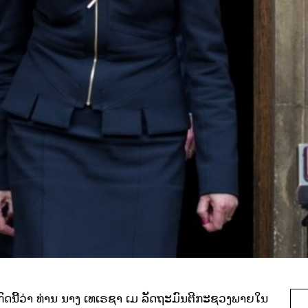
ກົດນີ້ວ່າ ທ່ານ ນາງ ເທເຣຊາ ເມ ລັດຖະມົນຕີກະຊວງພາຍໃນ