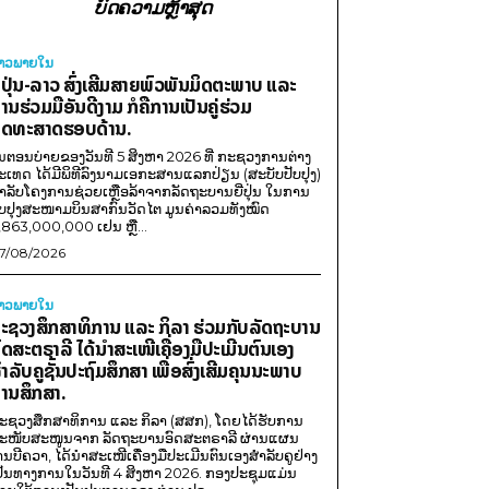
ບົດຄວາມຫຼ້າສຸດ
່າວພາຍ​ໃນ
ີ່ປຸ່ນ-ລາວ ສົ່ງເສີມສາຍພົວພັນມິດຕະພາບ ແລະ
ານຮ່ວມມືອັນດີງາມ ກໍຄືການເປັນຄູ່ຮ່ວມ
ຸດທະສາດຮອບດ້ານ.
ນຕອນບ່າຍຂອງວັນທີ 5 ສິງຫາ 2026 ທີ່ ກະຊວງການຕ່າງ
ະເທດ ໄດ້ມີພິທີລົງນາມເອກະສານແລກປ່ຽນ (ສະບັບປັບປຸງ)
ໍາລັບໂຄງການຊ່ວຍເຫຼືອລ້າຈາກລັດຖະບານຍີ່ປຸ່ນ ໃນການ
ັບປຸງສະໜາມບິນສາກົນວັດໄຕ ມູນຄ່າລວມທັງໝົດ
,863,000,000 ເຢນ ຫຼື...
7/08/2026
່າວພາຍ​ໃນ
ະຊວງສຶກສາທິການ ແລະ ກິລາ ຮ່ວມກັບລັດຖະບານ
ົດສະຕຣາລີ ໄດ້ນຳສະເໜີເຄື່ອງມືປະເມີນຕົນເອງ
ຳລັບຄູຊັ້ນປະຖົມສຶກສາ ເພື່ອສົ່ງເສີມຄຸນນະພາບ
ານສຶກສາ.
ະຊວງສຶກສາທິການ ແລະ ກິລາ (ສສກ), ໂດຍໄດ້ຮັບການ
ະໜັບສະໜູນຈາກ ລັດຖະບານອົດສະຕຣາລີ ຜ່ານແຜນ
ານບີຄວາ, ໄດ້ນຳສະເໜີເຄື່ອງມືປະເມີນຕົນເອງສຳລັບຄູຢ່າງ
ປັນທາງການໃນວັນທີ 4 ສິງຫາ 2026. ກອງປະຊຸມແມ່ນ