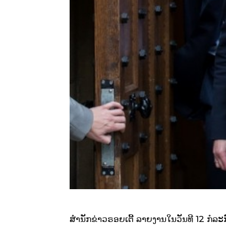
ສຳນັກຂ່າວຣອຍເຕີ້ ລາຍງານໃນວັນທີ 12 ກໍລະ