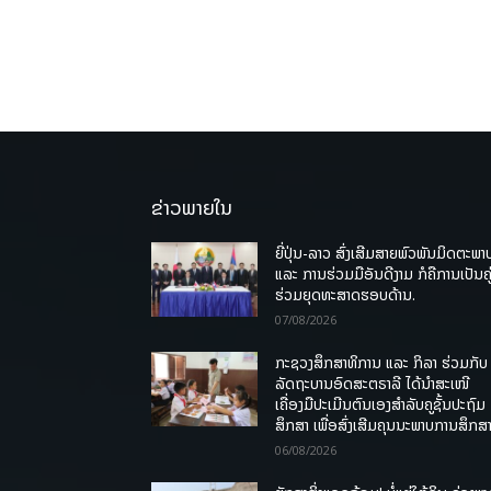
ຂ່າວພາຍໃນ
ຍີ່ປຸ່ນ-ລາວ ສົ່ງເສີມສາຍພົວພັນມິດຕະພາ
ແລະ ການຮ່ວມມືອັນດີງາມ ກໍຄືການເປັນຄູ
ຮ່ວມຍຸດທະສາດຮອບດ້ານ.
07/08/2026
ກະຊວງສຶກສາທິການ ແລະ ກິລາ ຮ່ວມກັບ
ລັດຖະບານອົດສະຕຣາລີ ໄດ້ນຳສະເໜີ
ເຄື່ອງມືປະເມີນຕົນເອງສຳລັບຄູຊັ້ນປະຖົມ
ສຶກສາ ເພື່ອສົ່ງເສີມຄຸນນະພາບການສຶກສາ
06/08/2026