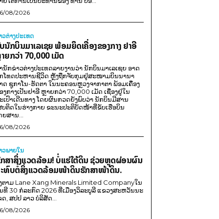
າຍໃຕ້ການເປັນປະທານຂອງ ທ່ານ ປອ...
6/08/2026
່າວຕ່າງປະເທດ
ັບນັກບິນມາເລເຊຍ ພ້ອມຍຶດເຄື່ອງຂອງກາງ ຢາອີ
ຼາຍກວ່າ 70,000 ເມັດ
ຳນັກຂ່າວຕ່າງປະເທດລາຍງານວ່າ ນັກບິນມາເລເຊຍ ອາດ
ືກໂທດປະຫານຊີວິດ ຫຼັງຖືກຈັບກຸມຢູ່ສະໜາມບິນນານາ
າດ ຊູກາໂນ-ຮັດຕາ ໃນນະຄອນຫຼວງຈາກາຕາ ພ້ອມເຄື່ອງ
ອງກາງເປັນຢາອີ ຫຼາຍກວ່າ 70,000 ເມັດ ເຊື່ອງຢູ່ໃນ
ະເປົາເດີນທາງ ໂດຍຜົນກວດຍັງພົບວ່າ ນັກບິນມີສານ
ສບຕິດໃນຮ່າງກາຍ ຂະນະປະຕິບັດໜ້າທີ່ຂັບເຮືອບິນ
ດຍສານ...
6/08/2026
່າວພາຍ​ໃນ
ັກສາສິ່ງແວດລ້ອມ! ບໍ່ແຮ່ໃຕ້ດິນ ຊ່ວຍຫຼຸດຜ່ອນຜົນ
ະທົບຕໍ່ສິ່ງແວດລ້ອມໜ້າດິນຮັກສາໜ້າດິນ.
ີງຕາມ Lane Xang Minerals Limited Companyໃນ
ັນທີ 30 ກໍລະກົດ 2026 ທີ່ເມືອງວິລະບູລີ ແຂວງສະຫວັນນະ
ຂດ, ສປປ ລາວ ບໍລິສັດ...
6/08/2026