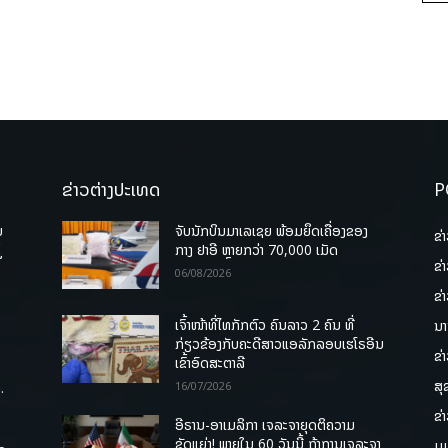
ຂ່າວຕ່າງປະເທດ
P
ບ
ຈັບນັກບິນມາເລເຊຍ ພ້ອມຍຶດເຄື່ອງຂອງ
ຂ່
່
ກາງ ຢາອີ ຫຼາຍກວ່າ 70,000 ເມັດ
ຂ່
06/08/2026
ຂ່
ເຈົ້າໜ້າທີ່ໄທກັກຕົວ ຄົນລາວ 2 ຄົນ ທີ່
ນາ
ກ່ຽວຂ້ອງກັບຄະດີສາວແອລັກລອບເຮໂຣອີນ
ຂ່
ເຂົ້າອົດສະຕາລີ
ສຸ
.
16/07/2026
ຂ່
ອີຣານ-ອາເມລິກາ ເຈລະຈາຍຸດຕິຄວາມ
ຂັດແຍ່ງ! ພາຍໃນ 60 ວັນນີ້ ຖ້າການເຈລະຈາ
ມູ