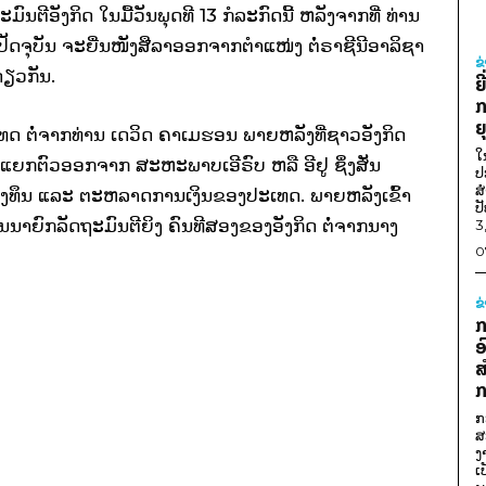
ົນຕີອັງກິດ ໃນມື້ວັນພຸດທີ 13 ກໍລະກົດນີ້ ຫລັງຈາກທີ່ ທ່ານ
ປັດຈຸບັນ ຈະຍື່ນໜັງສືລາອອກຈາກຕຳແໜ່ງ ຕໍ່ຣາຊີນີອາລິຊາ
ຂ
ຽວກັນ.
ຍ
ກ
ຍ
ທດ ຕໍ່ຈາກທ່ານ ເດວິດ ຄາເມຮອນ ພາຍຫລັງທີ່ຊາວອັງກິດ
ໃ
່ອແຍກຕົວອອກຈາກ ສະຫະພາບເອີຣົບ ຫລື ອີຢູ ຊຶ່ງສັ່ນ
ປ
ສ
ລົງທຶນ ແລະ ຕະຫລາດການເງິນຂອງປະເທດ. ພາຍຫລັງເຂົ້າ
ປ
ນາຍົກລັດຖະມົນຕີຍິງ ຄົນທີສອງຂອງອັງກິດ ຕໍ່ຈາກນາງ
3
0
ຂ
ກ
ອ
ສ
ກ
ກ
ສ
ງ
ເ