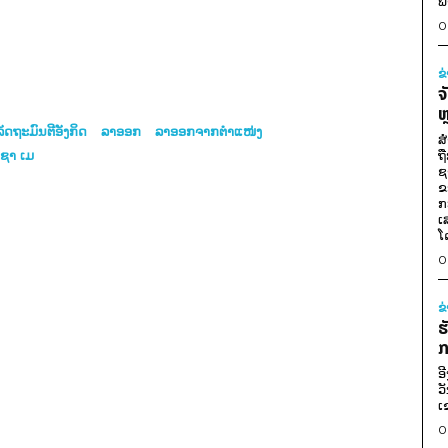
ພ
0
ຂ
ຈ
ຫ
ັດຖະມົນຕີອັງກິດ
ລາອອກ
ລາອອກຈາກຕຳແໜ່ງ
ສ
ຊາ ເມ
ຖ
ຊ
ຂ
ກ
ເ
ໂ
0
ຂ
ຮ
ກ
ອ
ວ
ເ
0