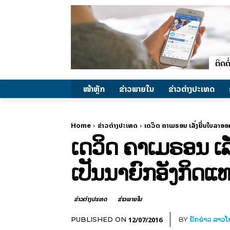
ໜ້າຫຼັກ
ຂ່າວພາຍ​ໃນ
ຂ່າວຕ່າງປະເທດ
Home
ຂ່າວຕ່າງປະເທດ
ເດວິດ ຄາເມຣອນ ເລັ່ງຍື່ນໃບລາອອກ
ເດວິດ ຄາເມຣອນ ເລັ
ເປັນນາຍົກອັງກິດແທນ
ຂ່າວຕ່າງປະເທດ
ຂ່າວພາຍ​ໃນ
12/07/2016
PUBLISHED ON
BY
ນັກຂ່າວ ລາວ