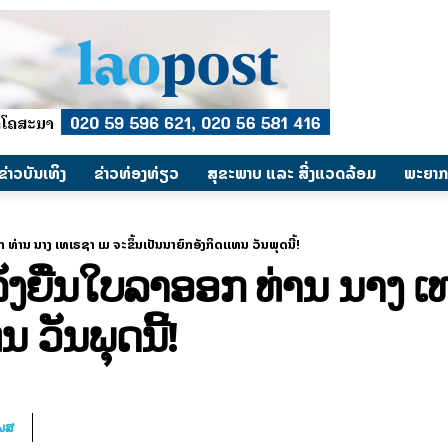
​ຂ່າວບັນເທິງ
​ຂ່າວທ່ອງທ່ຽວ
ສຸຂະພາບ ແລະ ສີ່ງແວດລ້ອມ
ພະຍາກ
 ທ່ານ ນາງ ເທເຣຊາ ເມ ຈະຂຶ້ນເປັນນາຍົກອັງກິດແທນ ວັນພຸດນີ້!
່ງຍື່ນໃບລາອອກ ທ່ານ ນາງ ເ
 ວັນພຸດນີ້!
ໂພສ