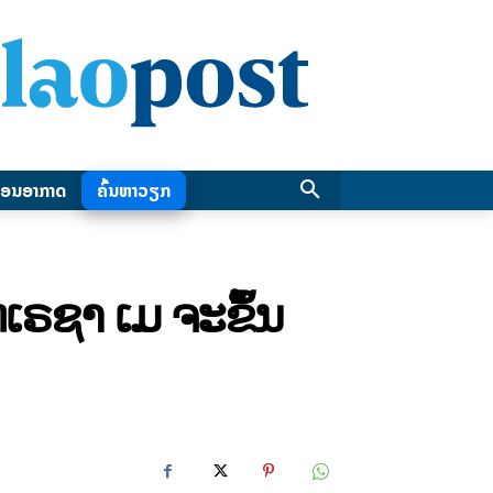
ອນອາກາດ
ຄົ້ນຫາວຽກ
ທເຣຊາ ເມ ຈະຂຶ້ນ