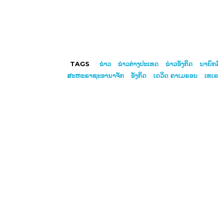
TAGS
ຂ່າວ
ຂ່າວ​ຕ່າງ​ປະເທດ
ຂ່າວອັງກິດ
ນາຍົກລ
ສະຫະຣາຊະອານາຈັກ
ອັງກິດ
ເດວິດ ຄາເມຣອນ
ເທເຣ