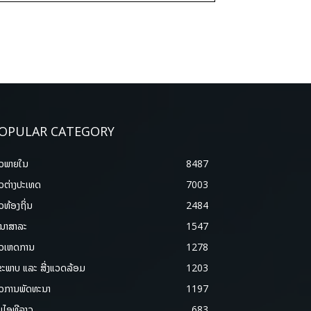
OPULAR CATEGORY
າວພາຍ​ໃນ
8487
າວຕ່າງປະເທດ
7003
າວທ້ອງຖິ່ນ
2484
ນາສາລະ
1547
າວເຫດການ
1278
ຂະພາບ ແລະ ສີ່ງແວດລ້ອມ
1203
າວການພັດທະນາ
1197
ມໄອທີລາວ
683