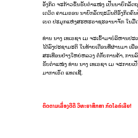
ອັງກິດ ຈະກ້າວຂຶ້ນຮັບຕຳແໜ່ງ ເປັນນາຍົກລັດຖະມ
ເດວິດ ຄາເມຣອນ ນາຍົກລັດຖະມົນຕີອັງກິດຄົນ
ເບດ ປະມຸກແຫ່ງສະຫະຣາຊະອານາຈັກ ໃນມື້ດ
ທ່ານ ນາງ ເທເຣຊາ ເມ ຈະເຂົ້າມາບໍລິຫານປະເ
ໄດ້ລົງປະຊາມະຕິ ໃນທ້າຍເດືອນທີ່ຜ່ານມາ ເພື
ສະເທືອນຢ່າງໃຫຍ່ຫລວງ ຕໍ່ກັບການຄ້າ, ການ
ຮັບຕຳແໜ່ງ ທ່ານ ນາງ ເທເຣຊາ ເມ ຈະກາຍເປັນ
ມາກາເຣັດ ແທດເຊີ້.
ຕິດຕາມເລື່ອງດີດີ ວິທະຍາສຶກສາ ກົດໄລຄ໌ເລີຍ!