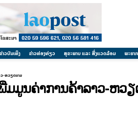
​ຂ່າວບັນເທິງ
​ຂ່າວທ່ອງທ່ຽວ
ສຸຂະພາບ ແລະ ສີ່ງແວດລ້ອມ
ພະຍາກ
າລາວ-ຫວຽດນາມ
ພີ່ມມູນຄ່າການຄ້າລາວ-ຫວ