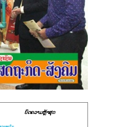
ບົດຄວາມຫຼ້າສຸດ
່າວພາຍ​ໃນ