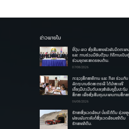
ຂ່າວພາຍໃນ
ຍີ່ປຸ່ນ-ລາວ ສົ່ງເສີມສາຍພົວພັນມິດຕະພາ
ແລະ ການຮ່ວມມືອັນດີງາມ ກໍຄືການເປັນຄູ
ຮ່ວມຍຸດທະສາດຮອບດ້ານ.
07/08/2026
ກະຊວງສຶກສາທິການ ແລະ ກິລາ ຮ່ວມກັບ
ລັດຖະບານອົດສະຕຣາລີ ໄດ້ນຳສະເໜີ
ເຄື່ອງມືປະເມີນຕົນເອງສຳລັບຄູຊັ້ນປະຖົມ
ສຶກສາ ເພື່ອສົ່ງເສີມຄຸນນະພາບການສຶກສາ
06/08/2026
ຮັກສາສິ່ງແວດລ້ອມ! ບໍ່ແຮ່ໃຕ້ດິນ ຊ່ວຍຫຼ
ຜ່ອນຜົນກະທົບຕໍ່ສິ່ງແວດລ້ອມໜ້າດິນ
ຮັກສາໜ້າດິນ.