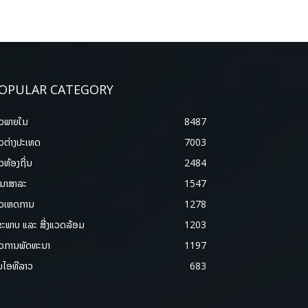
OPULAR CATEGORY
າວພາຍ​ໃນ
8487
າວຕ່າງປະເທດ
7003
າວທ້ອງຖິ່ນ
2484
ນາສາລະ
1547
າວເຫດການ
1278
ຂະພາບ ແລະ ສີ່ງແວດລ້ອມ
1203
າວການພັດທະນາ
1197
ມໄອທີລາວ
683