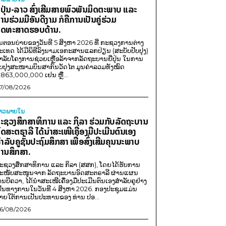
ີ່ປຸ່ນ-ລາວ ສົ່ງເສີມສາຍພົວພັນມິດຕະພາບ ແລະ
ານຮ່ວມມືອັນດີງາມ ກໍຄືການເປັນຄູ່ຮ່ວມ
ຸດທະສາດຮອບດ້ານ.
ນຕອນບ່າຍຂອງວັນທີ 5 ສິງຫາ 2026 ທີ່ ກະຊວງການຕ່າງ
ະເທດ ໄດ້ມີພິທີລົງນາມເອກະສານແລກປ່ຽນ (ສະບັບປັບປຸງ)
ໍາລັບໂຄງການຊ່ວຍເຫຼືອລ້າຈາກລັດຖະບານຍີ່ປຸ່ນ ໃນການ
ັບປຸງສະໜາມບິນສາກົນວັດໄຕ ມູນຄ່າລວມທັງໝົດ
,863,000,000 ເຢນ ຫຼື...
7/08/2026
່າວພາຍ​ໃນ
ະຊວງສຶກສາທິການ ແລະ ກິລາ ຮ່ວມກັບລັດຖະບານ
ົດສະຕຣາລີ ໄດ້ນຳສະເໜີເຄື່ອງມືປະເມີນຕົນເອງ
ຳລັບຄູຊັ້ນປະຖົມສຶກສາ ເພື່ອສົ່ງເສີມຄຸນນະພາບ
ານສຶກສາ.
ະຊວງສຶກສາທິການ ແລະ ກິລາ (ສສກ), ໂດຍໄດ້ຮັບການ
ະໜັບສະໜູນຈາກ ລັດຖະບານອົດສະຕຣາລີ ຜ່ານແຜນ
ານບີຄວາ, ໄດ້ນຳສະເໜີເຄື່ອງມືປະເມີນຕົນເອງສຳລັບຄູຢ່າງ
ປັນທາງການໃນວັນທີ 4 ສິງຫາ 2026. ກອງປະຊຸມແມ່ນ
າຍໃຕ້ການເປັນປະທານຂອງ ທ່ານ ປອ...
6/08/2026