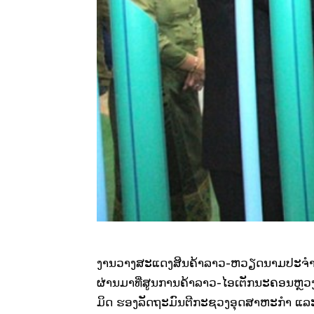
ງານ​ວາງ­ສະ­ແດງ​ສິນ­ຄ້າ​ລາວ-ຫວຽດ­ນາມ​ປະ­ຈຳ​ປີ 2
ຜ່ານ​ມາທີ່​ສູນ​ການ​ຄ້າ​ລາວ-ໄອເຕັກ​ນະ­ຄອນ­ຫຼວງ
ມິດ ຮອງ​ລັດ­ຖະ­ມົນ­ຕີ​ກະ­ຊວງ​ອຸດ​ສາ​ຫະກຳ ແລະ