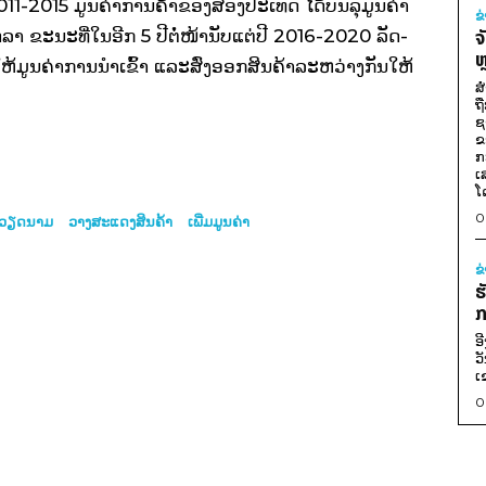
011-2015 ມູນ​ຄ່າ​ການ​ຄ້າ​ຂອງສອງ​ປະ­ເທດ ໄດ້​ບັນ­ລຸ​ມູນ​ຄ່າ​
ຂ
ລາ ຂະ­ນະ​ທີ່​ໃນ​ອີກ 5 ປີ​ຕໍ່­ໜ້າ​ນັບ​ແຕ່​ປີ 2016-2020 ລັດ­
ຈ
ຫ
້​ມູນ​ຄ່າການ​ນຳ​ເຂົ້າ ແລະ​ສົ່ງ​ອອກ​ສິນ­ຄ້າ​ລະຫວ່າງ​ກັນ​ໃຫ້​
ສ
ຖ
ຊ
ຂ
ກ
ເ
ໂ
0
ວຽດ​ນາມ
ວາງສະແດງສິນຄ້າ
ເພີ່ມມູນຄ່າ
ຂ
ຮ
ກ
ອ
ວ
ເ
0