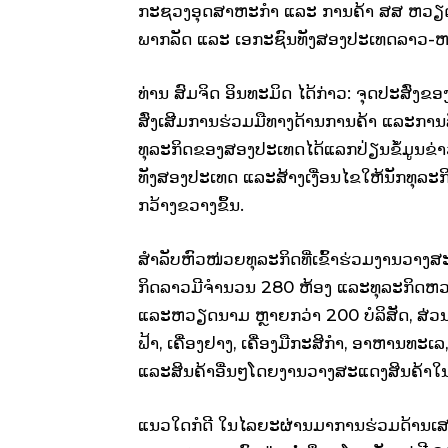
ກະຊວງ​ອຸດ­ສາ­ຫະ­ກຳ ແລະ​ ການ​ຄ້າ ສສ ຫວຽດ­ນາມ,
ພາກ​ລັດ ແລະ ເອ­ກະ​ຊົນທັງ​ສອງ​ປະ­ເທດ​ລາວ-ຫ
ທ່ານ ສົມ​ຈິດ ອິນ​ທະ​ມິດ ໄດ້​ກ່າວ: ຈຸດ​ປະ​ສົ່ງ​ຂອງ​
ສົ່ງເສີມ​ການ​ຮ່ວມ​ມື​ທາງ​ດ້ານ​ການ​ຄ້າ ແລະການ​ລົ
ທຸ­ລະ​ກິດຂອງ​ສອງ​ປະ­ເທດ​ໄດ້​ແລກ­ປ່ຽນ​ຂໍ້​ມູນຂ່າ
ທັງ​ສອງ​ປະ­ເທດ ແລະ​ສ້າງ​ເງື່ອນ­ໄຂ​ໃຫ້​ນັກ­ທຸ­ລະ­ກິ
ກວ້າງ­ຂວາງ​ຂຶ້ນ.
ສຳ­ລັບ​ຫົວ­ໜ່ວຍ​ທຸ­ລະ​ກິດ​ທີ່​ເຂົ້າ​ຮ່ວມງານ​ວາງ­ສະ
ກິດລາວ​ມີ​ຈຳ­ນວນ 280 ຫ້ອງ ແລະ​ທຸ­ລະກິດ​ຫວຽ
ແລະຫວຽດ­ນາມ ຫຼາຍ​ກວ່າ 200 ບໍ­ລິ­ສັດ, ສ່ວນ​ສິ
ຟ້າ, ເຄື່ອງຢາງ, ເຄື່ອງ­ມື​ກະ­ສິ­ກຳ, ອາ­ຫານ​ທະ­ເລ, 
ແລະ​ສິນ­ຄ້າ​ອື່ນໆ​ໂດຍ​ງານ​ວາງ­ສະ­ແດງ​ສິນ­ຄ້າ​ໃນ​ຄ
ແນວ­ໃດ​ກໍ​ດີ ໃນ​ໄລ­ຍະ​ຜ່ານ​ມາ​ການຮ່ວມ​ດ້ານ​