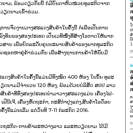
 ພ້ອມ​ດຽວ​ກັນ​ນີ້ ກໍ​ມີ​ບັນ­ດາຫົວ­ໜ່ວຍ​ທຸ­ລະ​ກິດ​ຈາກ​
ຍ
ກ
ວຽດນາມ​ເຂົ້າ​ຮ່ວມ.
ຍ
ໃ
ການ​ຈັດ​ງານ​ວາງ​ສະແດງ​ສີນ​ຄ້າ​ໃນ​ຄັ້ງ​ນີ້ ກໍ​ເພື່ອ​ເປັນ​ການ​
ປ
ສ
ງ­ທຶນຂອງ​ສອງ​ປະ­ເທດ ເປັນ​ເວທີ​ໜຶ່ງ​ທີ່​ສ້າງ​ໂອ­ກາດ​ໃຫ້​ພາກ​
ປ
ວ­ສານ ເພື່ອ​ຍົກ​ລະ­ດັບ​ຄຸນ​ນະ​ພາບ​ສິນຄ້າ​ຂອງ​ພາກ​ທຸ­ລະ​ກິດ​
3
0
ດ​ຊອກຫາ​ຄູ່​ຄ້າ​ຮ່ວມ​ກັນ ເພື່ອ​ສ້າງ​ຖານ​ການ​ຄ້າ​ໃຫ້​ນັບ​ມື​
ຂ
ກ
­ແດງ​ສິນ­ຄ້າ​ໃນ​ຄັ້ງ​ນີ້​ແມ່ນ​ມີທັງ​ໝົດ 400 ຫ້ອງ ໃນ​ນັ້ນ ທຸ­ລະ​
ອ
ສ
ດ­ນາມ​ມີ​ຈຳ­ນວນ 120 ຫ້ອງ, ພ້ອມ​ດ້ວຍ​ບໍ­ລິ­ສັດ ສປປ ລາວ
ກ
ນ­ຄ້າ​ທີ່​ທັງ​ສອງ​ປະ­ເທດ​ນຳ​ມາວາງ­ສະ­ແດງ​ແມ່ນ ເຄື່ອງ​ໄຟ­
ກ
ເຟີ​ນີ​ເຈີ, ເຄື່ອງ​ຫັດ­ຖະ­ກຳ, ກະ­ສິ­ກຳ​ປຸງແຕ່ງ,ສີນ​ຄ້າ​ໂອ​ດັອບ
ສ
ງ
ັ້ງ​ນີ້ແມ່ນ​ເລີ່ມ ແຕ່​ວັນ​ທີ 7-11 ກໍ­ລະ­ກົດ 2016.
ເ
ພ
0
ເສດ­ຖະ­ກິດ-ການ​ຄ້າ​ລະ­ຫວ່າງລາວ ແລະ​ຫວຽດ­ນາມ ໄດ້​ມີ​