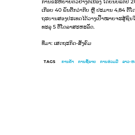
ການ​ຂະຫຍາຍ​ຕົວຢ່າງ​ຕໍ່​ເນື່ອງ ໂດຍ​ນັບ​ແຕ່​ປີ 2
ເກືອບ 40 ພັນ​ຕື້​ກວ່າ​ກີບ ຫຼື ປະມານ 4,84 ຕື້​ໂດ
ຖະ­ບານ​ສອງ​ປະ­ເທດໄດ້​ວາງ​ເປົ້າ​ໝາຍ​ຈະ​ສູ້​ຊົນ​ໃຫ
ທະ­ລຸ 5 ຕື້​ໂດ​ລາ​ສະ­ຫະ­ລັດ.
ທີ່ມາ: ເສດຖະກິດ-ສັງຄົມ
TAGS
ການຄ້າ
ການຊື້ຂາຍ
ການຮ່ວມມື
ລາວ​-ຫ