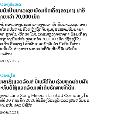
່າວຕ່າງປະເທດ
ັບນັກບິນມາເລເຊຍ ພ້ອມຍຶດເຄື່ອງຂອງກາງ ຢາອີ
ຼາຍກວ່າ 70,000 ເມັດ
ຳນັກຂ່າວຕ່າງປະເທດລາຍງານວ່າ ນັກບິນມາເລເຊຍ ອາດ
ືກໂທດປະຫານຊີວິດ ຫຼັງຖືກຈັບກຸມຢູ່ສະໜາມບິນນານາ
າດ ຊູກາໂນ-ຮັດຕາ ໃນນະຄອນຫຼວງຈາກາຕາ ພ້ອມເຄື່ອງ
ອງກາງເປັນຢາອີ ຫຼາຍກວ່າ 70,000 ເມັດ ເຊື່ອງຢູ່ໃນ
ະເປົາເດີນທາງ ໂດຍຜົນກວດຍັງພົບວ່າ ນັກບິນມີສານ
ສບຕິດໃນຮ່າງກາຍ ຂະນະປະຕິບັດໜ້າທີ່ຂັບເຮືອບິນ
ດຍສານ...
6/08/2026
່າວພາຍ​ໃນ
ັກສາສິ່ງແວດລ້ອມ! ບໍ່ແຮ່ໃຕ້ດິນ ຊ່ວຍຫຼຸດຜ່ອນຜົນ
ະທົບຕໍ່ສິ່ງແວດລ້ອມໜ້າດິນຮັກສາໜ້າດິນ.
ີງຕາມ Lane Xang Minerals Limited Companyໃນ
ັນທີ 30 ກໍລະກົດ 2026 ທີ່ເມືອງວິລະບູລີ ແຂວງສະຫວັນນະ
ຂດ, ສປປ ລາວ ບໍລິສັດ...
6/08/2026