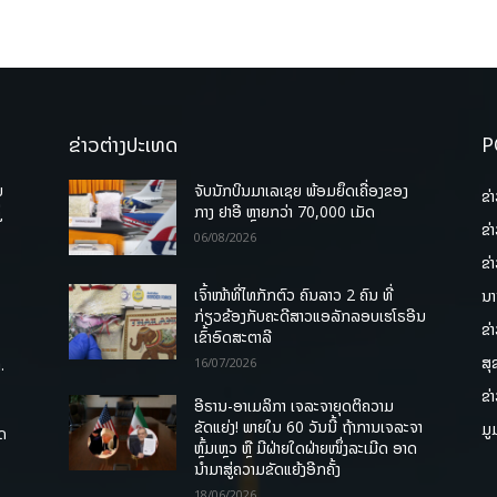
ຂ່າວຕ່າງປະເທດ
P
ບ
ຈັບນັກບິນມາເລເຊຍ ພ້ອມຍຶດເຄື່ອງຂອງ
ຂ່
່
ກາງ ຢາອີ ຫຼາຍກວ່າ 70,000 ເມັດ
ຂ່
06/08/2026
ຂ່
ເຈົ້າໜ້າທີ່ໄທກັກຕົວ ຄົນລາວ 2 ຄົນ ທີ່
ນາ
ກ່ຽວຂ້ອງກັບຄະດີສາວແອລັກລອບເຮໂຣອີນ
ຂ່
ເຂົ້າອົດສະຕາລີ
ສຸ
.
16/07/2026
ຂ່
ອີຣານ-ອາເມລິກາ ເຈລະຈາຍຸດຕິຄວາມ
ຂັດແຍ່ງ! ພາຍໃນ 60 ວັນນີ້ ຖ້າການເຈລະຈາ
ມູ
ຸດ
ຫຼົ້ມເຫຼວ ຫຼື ມີຝ່າຍໃດຝ່າຍໜຶ່ງລະເມີດ ອາດ
ນໍາມາສູ່ຄວາມຂັດແຍ້ງອີກຄັ້ງ
18/06/2026