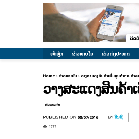
ໜ້າຫຼັກ
ຂ່າວພາຍ​ໃນ
ຂ່າວຕ່າງປະເທດ
Home
ຂ່າວພາຍ​ໃນ
ວາງສະແດງສິນຄ້າເພີ່ມມູນຄ່າການຄ້
ວາງສະແດງສິນຄ້າເ
ຂ່າວພາຍ​ໃນ
08/07/2016
PUBLISHED ON
BY
ອິນຊີ
1757