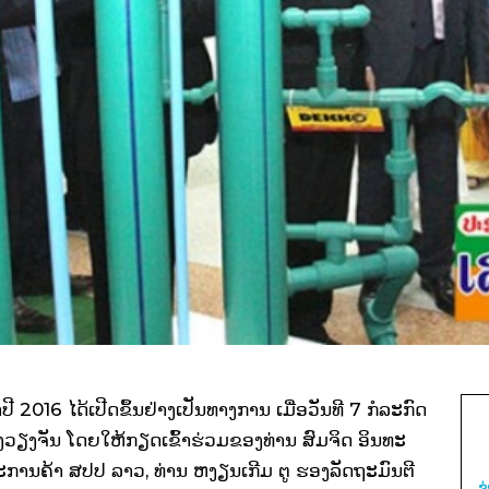
016 ໄດ້​ເປີດ​ຂຶ້ນຢ່າງ​ເປັນ​ທາງ​ການ ເມື່ອ​ວັນ​ທີ 7 ກໍ​ລະກົດ​
​ວຽງ​ຈັນ ໂດຍ​ໃຫ້ກຽດ​ເຂົ້າ​ຮ່ວມ​ຂອງ​ທ່ານ ສົມ​ຈິດ ອິນ​ທະ
​ການ​ຄ້າ ສປປ ລາວ, ທ່ານ ຫງຽນ​ເກີມ ຕູ ຮອງ​ລັດ­ຖະ­ມົນ­ຕີ​
ຂ