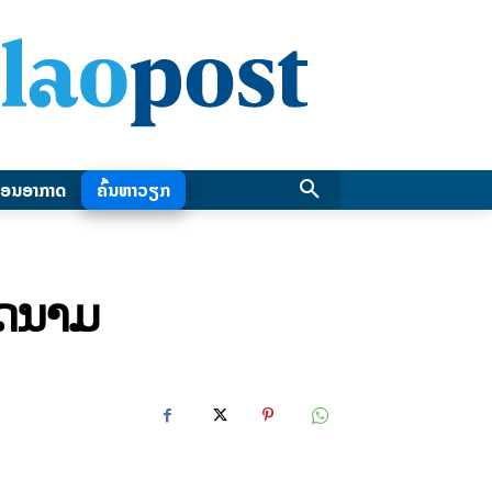
ອນອາກາດ
ຄົ້ນຫາວຽກ
ຽດນາມ