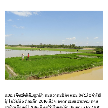
ຂປລ. ​ເຈົ້າ​ໜ້າ​ທີ່​ກົມ​ປູກຝັງ ກະຊວງ​ກະສິກໍາ ​ແລະ ປ່າ​ໄມ້ ​ແຈ້ງ​ໃຫ້​
ຮູ້​​ ໃນ​ວັນ​ທີ 5 ກໍລະກົດ 2016 ນີ້ວ່າ: ຄາດ​ຄະ​ເນ​​ແຜນການ ການ
ຜະລິດ​ເຂົ້ານາ​ປີ​​ 2016 ນີ້ ຈະໄດ້ຜົນຜະລິດ ປະມານ 3.622.100