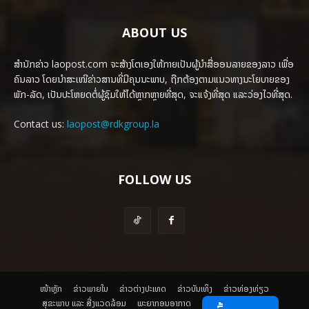
ABOUT US
ສຳນັກຂ່າວ laopost.com ຈະສ້າງໂຕເອງໃຫ້ກາຍເປັນຜູ້ນຳສື່ອອນລາຍຂອງລາວ ເພື່ອ
ຄົນລາວ ໂດຍນຳສະເໜີຂ່າວສານທີ່ມີຄຸນນະພາບ, ຖືກຕ້ອງຕາມແນວທາງນະໂຍບາຍຂອງ
ພັກ-ລັດ, ເປັນປະໂຫຍດຕໍ່ຜູ້ຊົມໃຫ້ໄດ້ຫຼາກຫຼາຍທີ່ສຸດ, ຈະແຈ້ງທີ່ສຸດ ແລະວ່ອງໄວທີ່ສຸດ.
Contact us:
laopost@rdkgroup.la
FOLLOW US
ໜ້າຫຼັກ
ຂ່າວພາຍ​ໃນ
ຂ່າວຕ່າງປະເທດ
​ຂ່າວບັນເທິງ
​ຂ່າວທ່ອງທ່ຽວ
ສຸຂະພາບ ແລະ ສີ່ງແວດລ້ອມ
ພະຍາກອນອາກາດ