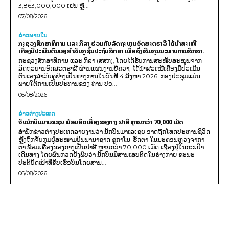
3,863,000,000 ເຢນ ຫຼື...
07/08/2026
ຂ່າວພາຍ​ໃນ
ກະຊວງສຶກສາທິການ ແລະ ກິລາ ຮ່ວມກັບລັດຖະບານອົດສະຕຣາລີ ໄດ້ນຳສະເໜີ
ເຄື່ອງມືປະເມີນຕົນເອງສຳລັບຄູຊັ້ນປະຖົມສຶກສາ ເພື່ອສົ່ງເສີມຄຸນນະພາບການສຶກສາ.
ກະຊວງສຶກສາທິການ ແລະ ກິລາ (ສສກ), ໂດຍໄດ້ຮັບການສະໜັບສະໜູນຈາກ
ລັດຖະບານອົດສະຕຣາລີ ຜ່ານແຜນງານບີຄວາ, ໄດ້ນຳສະເໜີເຄື່ອງມືປະເມີນ
ຕົນເອງສຳລັບຄູຢ່າງເປັນທາງການໃນວັນທີ 4 ສິງຫາ 2026. ກອງປະຊຸມແມ່ນ
ພາຍໃຕ້ການເປັນປະທານຂອງ ທ່ານ ປອ...
06/08/2026
ຂ່າວຕ່າງປະເທດ
ຈັບນັກບິນມາເລເຊຍ ພ້ອມຍຶດເຄື່ອງຂອງກາງ ຢາອີ ຫຼາຍກວ່າ 70,000 ເມັດ
ສຳນັກຂ່າວຕ່າງປະເທດລາຍງານວ່າ ນັກບິນມາເລເຊຍ ອາດຖືກໂທດປະຫານຊີວິດ
ຫຼັງຖືກຈັບກຸມຢູ່ສະໜາມບິນນານາຊາດ ຊູກາໂນ-ຮັດຕາ ໃນນະຄອນຫຼວງຈາກາ
ຕາ ພ້ອມເຄື່ອງຂອງກາງເປັນຢາອີ ຫຼາຍກວ່າ 70,000 ເມັດ ເຊື່ອງຢູ່ໃນກະເປົາ
ເດີນທາງ ໂດຍຜົນກວດຍັງພົບວ່າ ນັກບິນມີສານເສບຕິດໃນຮ່າງກາຍ ຂະນະ
ປະຕິບັດໜ້າທີ່ຂັບເຮືອບິນໂດຍສານ...
06/08/2026