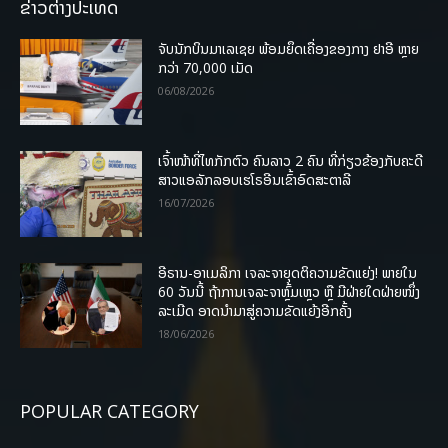
ຂ່າວຕ່າງປະເທດ
ຈັບນັກບິນມາເລເຊຍ ພ້ອມຍຶດເຄື່ອງຂອງກາງ ຢາອີ ຫຼາຍ
ກວ່າ 70,000 ເມັດ
06/08/2026
ເຈົ້າໜ້າທີ່ໄທກັກຕົວ ຄົນລາວ 2 ຄົນ ທີ່ກ່ຽວຂ້ອງກັບຄະດີ
ສາວແອລັກລອບເຮໂຣອີນເຂົ້າອົດສະຕາລີ
16/07/2026
ອີຣານ-ອາເມລິກາ ເຈລະຈາຍຸດຕິຄວາມຂັດແຍ່ງ! ພາຍໃນ
60 ວັນນີ້ ຖ້າການເຈລະຈາຫຼົ້ມເຫຼວ ຫຼື ມີຝ່າຍໃດຝ່າຍໜຶ່ງ
ລະເມີດ ອາດນໍາມາສູ່ຄວາມຂັດແຍ້ງອີກຄັ້ງ
18/06/2026
POPULAR CATEGORY