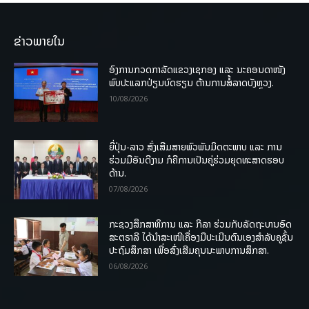
ຂ່າວພາຍໃນ
ອົງການກວດກາລັດແຂວງເຊກອງ ແລະ ນະຄອນດາໜັງ
ພົບປະແລກປ່ຽນບົດຮຽນ ຕ້ານການສໍ້ລາດບັງຫຼວງ.
10/08/2026
ຍີ່ປຸ່ນ-ລາວ ສົ່ງເສີມສາຍພົວພັນມິດຕະພາບ ແລະ ການ
ຮ່ວມມືອັນດີງາມ ກໍຄືການເປັນຄູ່ຮ່ວມຍຸດທະສາດຮອບ
ດ້ານ.
07/08/2026
ກະຊວງສຶກສາທິການ ແລະ ກິລາ ຮ່ວມກັບລັດຖະບານອົດ
ສະຕຣາລີ ໄດ້ນຳສະເໜີເຄື່ອງມືປະເມີນຕົນເອງສຳລັບຄູຊັ້ນ
ປະຖົມສຶກສາ ເພື່ອສົ່ງເສີມຄຸນນະພາບການສຶກສາ.
06/08/2026