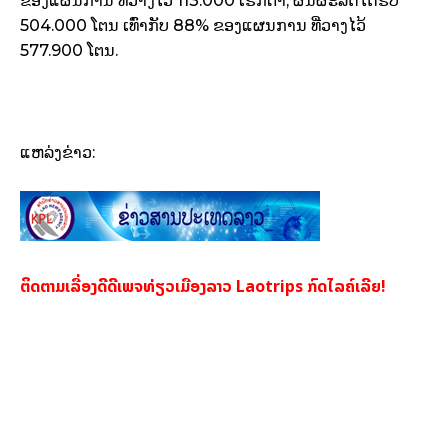
ຂອງແຜນການ ທີ່ວາງໄວ້ 113.000 ເຮັກຕາ; ຜົນຜະລິດໄດ້ຮັບ
504.000 ໂຕນ ​ເທົ່າ​ກັບ 88% ຂອງແຜນການ ທີ່ວາງໄວ້
577.900 ໂຕນ.
ແຫລ່ງຂ່າວ:
ຕິດຕາມເລື່ອງດີດີເພຈທ່ຽວເມືອງລາວ Laotrips ກົດໄລຄ໌ເລີຍ!