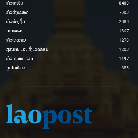
ຂ່າວພາຍ​ໃນ
8488
ຂ່າວຕ່າງປະເທດ
7003
ຂ່າວທ້ອງຖິ່ນ
2484
ນານາສາລະ
1547
ຂ່າວເຫດການ
1278
ສຸຂະພາບ ແລະ ສີ່ງແວດລ້ອມ
1203
ຂ່າວການພັດທະນາ
1197
ມູມໄອທີລາວ
683