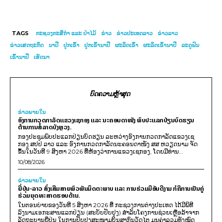
TAGS
ກະຊວງກະສິກຳ ແລະ ປ່າໄມ້
ຂ່າວ
ຂ່າວປະເທດລາວ
ຂ່າວລາວ
ຂ່າວເສດຖະກິດ
ນາປີ
ປູກເຂົ້າ
ປູກເຂົ້ານາປີ
ຜະລິດເຂົ້າ
ຜະລິດເຂົ້ານາປີ
ລະດູຝົນ
ເຂົ້ານາປີ
ເຮັດນາ
ບົດຄວາມຫຼ້າສຸດ
ຂ່າວພາຍ​ໃນ
ອົງການກວດກາລັດແຂວງເຊກອງ ແລະ ນະຄອນດາໜັງ ພົບປະແລກປ່ຽນບົດຮຽນ
ຕ້ານການສໍ້ລາດບັງຫຼວງ.
ກອງປະຊຸມພົບປະແລກປ່ຽນບົດຮຽນ ລະຫວ່າງອົງການກວດກາລັດແຂວງເຊ
ກອງ ສປປ ລາວ ແລະ ອົງການກວດກາລັດນະຄອນດາໜັງ ສສ ຫວຽດນາມ ຈັດ
ຂຶ້ນໃນວັນທີ 9 ສິງຫາ 2026 ທີ່ຫ້ອງວ່າການແຂວງເຊກອງ, ໂດຍມີທ່ານ...
10/08/2026
ຂ່າວພາຍ​ໃນ
ຍີ່ປຸ່ນ-ລາວ ສົ່ງເສີມສາຍພົວພັນມິດຕະພາບ ແລະ ການຮ່ວມມືອັນດີງາມ ກໍຄືການເປັນຄູ່
ຮ່ວມຍຸດທະສາດຮອບດ້ານ.
ໃນຕອນບ່າຍຂອງວັນທີ 5 ສິງຫາ 2026 ທີ່ ກະຊວງການຕ່າງປະເທດ ໄດ້ມີພິທີ
ລົງນາມເອກະສານແລກປ່ຽນ (ສະບັບປັບປຸງ) ສໍາລັບໂຄງການຊ່ວຍເຫຼືອລ້າຈາກ
ລັດຖະບານຍີ່ປຸ່ນ ໃນການປັບປຸງສະໜາມບິນສາກົນວັດໄຕ ມູນຄ່າລວມທັງໝົດ