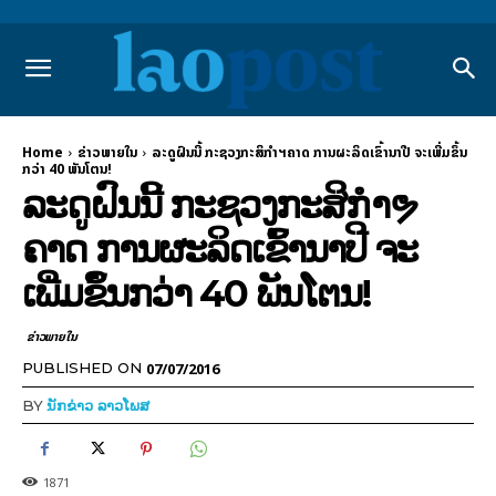
Home
ຂ່າວພາຍ​ໃນ
ລະດູຝົນນີ້ ກະຊວງກະສິກຳຯຄາດ ການຜະລິດເຂົ້ານາປີ ຈະເພີ່ມຂຶ້ນ
ກວ່າ 40 ພັນໂຕນ!
ລະດູຝົນນີ້ ກະຊວງກະສິກຳຯ
ຄາດ ການຜະລິດເຂົ້ານາປີ ຈະ
ເພີ່ມຂຶ້ນກວ່າ 40 ພັນໂຕນ!
ຂ່າວພາຍ​ໃນ
07/07/2016
PUBLISHED ON
BY
ນັກຂ່າວ ລາວໂພສ
1871