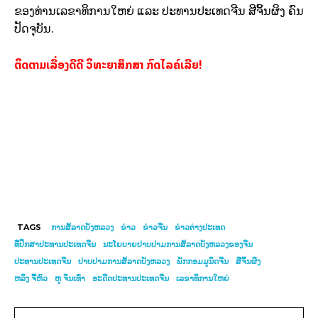
ຂອງທ່ານເລຂາທິການໃຫຍ່ ແລະ ປະທານປະເທດຈີນ ສີຈິ້ນຜິງ ຄົນ
ປັດຈຸບັນ.
ຕິດຕາມເລື່ອງດີດີ ວິທະຍາສຶກສາ ກົດໄລຄ໌ເລີຍ!
TAGS
ການສໍ້ລາດບັງຫລວງ
ຂ່າວ
ຂ່າວຈີນ
ຂ່າວ​ຕ່າງ​ປະເທດ
ທີ່ປຶກສາປະທານປະເທດຈີນ
ນະໂຍບາຍປາບປາມການສໍ້ລາດບັງຫລວງຂອງຈີນ
ປະທານປະເທດຈີນ
ປາບປາມການສໍ້ລາດບັງຫລວງ
ພັກກອມມູນິດຈີນ
ສີຈິ້ນຜິງ
ຫລິງ ຈື້ຫົວ
ຫູ ຈິນເທົ່າ
ອະດີດປະທານປະເທດຈີນ
ເລຂາທິການໃຫຍ່