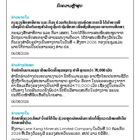
ບົດຄວາມຫຼ້າສຸດ
ຂ່າວພາຍ​ໃນ
ກະຊວງສຶກສາທິການ ແລະ ກິລາ ຮ່ວມກັບລັດຖະບານອົດສະຕຣາລີ ໄດ້ນຳສະເໜີ
ເຄື່ອງມືປະເມີນຕົນເອງສຳລັບຄູຊັ້ນປະຖົມສຶກສາ ເພື່ອສົ່ງເສີມຄຸນນະພາບການສຶກສາ.
ກະຊວງສຶກສາທິການ ແລະ ກິລາ (ສສກ), ໂດຍໄດ້ຮັບການສະໜັບສະໜູນຈາກ
ລັດຖະບານອົດສະຕຣາລີ ຜ່ານແຜນງານບີຄວາ, ໄດ້ນຳສະເໜີເຄື່ອງມືປະເມີນ
ຕົນເອງສຳລັບຄູຢ່າງເປັນທາງການໃນວັນທີ 4 ສິງຫາ 2026. ກອງປະຊຸມແມ່ນ
ພາຍໃຕ້ການເປັນປະທານຂອງ ທ່ານ ປອ...
06/08/2026
ຂ່າວຕ່າງປະເທດ
ຈັບນັກບິນມາເລເຊຍ ພ້ອມຍຶດເຄື່ອງຂອງກາງ ຢາອີ ຫຼາຍກວ່າ 70,000 ເມັດ
ສຳນັກຂ່າວຕ່າງປະເທດລາຍງານວ່າ ນັກບິນມາເລເຊຍ ອາດຖືກໂທດປະຫານຊີວິດ
ຫຼັງຖືກຈັບກຸມຢູ່ສະໜາມບິນນານາຊາດ ຊູກາໂນ-ຮັດຕາ ໃນນະຄອນຫຼວງຈາກາ
ຕາ ພ້ອມເຄື່ອງຂອງກາງເປັນຢາອີ ຫຼາຍກວ່າ 70,000 ເມັດ ເຊື່ອງຢູ່ໃນກະເປົາ
ເດີນທາງ ໂດຍຜົນກວດຍັງພົບວ່າ ນັກບິນມີສານເສບຕິດໃນຮ່າງກາຍ ຂະນະ
ປະຕິບັດໜ້າທີ່ຂັບເຮືອບິນໂດຍສານ...
06/08/2026
ຂ່າວພາຍ​ໃນ
ຮັກສາສິ່ງແວດລ້ອມ! ບໍ່ແຮ່ໃຕ້ດິນ ຊ່ວຍຫຼຸດຜ່ອນຜົນກະທົບຕໍ່ສິ່ງແວດລ້ອມໜ້າດິນ
ຮັກສາໜ້າດິນ.
ອີງຕາມ Lane Xang Minerals Limited Companyໃນວັນທີ 30 ກໍລະກົດ
2026 ທີ່ເມືອງວິລະບູລີ ແຂວງສະຫວັນນະເຂດ, ສປປ ລາວ ບໍລິສັດ...
06/08/2026