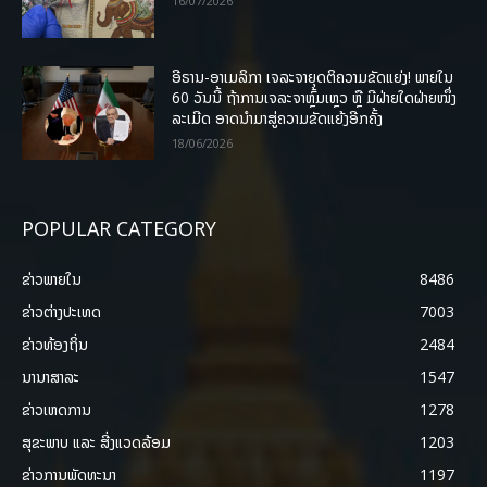
16/07/2026
ອີຣານ-ອາເມລິກາ ເຈລະຈາຍຸດຕິຄວາມຂັດແຍ່ງ! ພາຍໃນ
60 ວັນນີ້ ຖ້າການເຈລະຈາຫຼົ້ມເຫຼວ ຫຼື ມີຝ່າຍໃດຝ່າຍໜຶ່ງ
ລະເມີດ ອາດນໍາມາສູ່ຄວາມຂັດແຍ້ງອີກຄັ້ງ
18/06/2026
POPULAR CATEGORY
ຂ່າວພາຍ​ໃນ
8486
ຂ່າວຕ່າງປະເທດ
7003
ຂ່າວທ້ອງຖິ່ນ
2484
ນານາສາລະ
1547
ຂ່າວເຫດການ
1278
ສຸຂະພາບ ແລະ ສີ່ງແວດລ້ອມ
1203
ຂ່າວການພັດທະນາ
1197