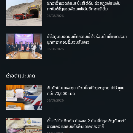
ຮັກສາສິ່ງແວດລ້ອມ! ບໍ່ແຮ່ໃຕ້ດິນ ຊ່ວຍຫຼຸດຜ່ອນຜົນ
ກະທົບຕໍ່ສິ່ງແວດລ້ອມໜ້າດິນຮັກສາໜ້າດິນ.
06/08/2026
ພິທີລົງນາມບົດບັນທຶກຄວາມເຂົ້າໃຈຮ່ວມມື ເພື່ອພັດທະນາ
ບຸກຄະລາກອນສື່ມວນຊົນລາວ
06/08/2026
ຂ່າວຕ່າງປະເທດ
ຈັບນັກບິນມາເລເຊຍ ພ້ອມຍຶດເຄື່ອງຂອງກາງ ຢາອີ ຫຼາຍ
ກວ່າ 70,000 ເມັດ
06/08/2026
ເຈົ້າໜ້າທີ່ໄທກັກຕົວ ຄົນລາວ 2 ຄົນ ທີ່ກ່ຽວຂ້ອງກັບຄະດີ
ສາວແອລັກລອບເຮໂຣອີນເຂົ້າອົດສະຕາລີ