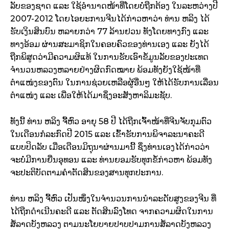
ລັບຂອງຊາດ ແລະ ໃຊ້ອຳນາດໜ້າທີ່ໂດຍບໍ່ຖືກຕ້ອງ ໃນລະຫວ່າງປີ
2007-2012 ໂດຍໄອຍະການຈີນໄດ້ກ່າວຫາວ່າ ທ່ານ ຫລິງ ໄດ້
ຮັບເງິນສິນບົນ ຫລາຍກວ່າ 77 ລ້ານຢວນ ທັງໂດຍທາງກົງ ແລະ
ທາງອ້ອມ ຜ່ານສະມາຊິກໃນຄອບຄົວຂອງທ່ານເອງ ແລະ ຍັງໄດ້
ຖືກພິສູດວ່າມີຄວາມຜິແທ້ ໃນການຮັບເອົາຂໍ້ມູນລັບຂອງປະເທດ
ຈຳນວນຫລວງຫລາຍຢ່າງຜິດກົດໝາຍ ພ້ອມທັງຍັງໃຊ້ໜ້າທີ່
ຕຳແໜ່ງຂອງຕົນ ໃນການຊ່ວຍເຫລືອຜູ້ອື່ນໆ ໃຫ້ໄດ້ຮັບການເລື່ອນ
ຕຳແໜ່ງ ແລະ ເພື່ອໃຫ້ໄດ້ມາຊຶ່ງອະສັງຫາລິມະຊັບ.
ທັງນີ້ ທ່ານ ຫລິງ ຈື້ຫົວ ອາຍຸ 58 ປີ ໄດ້ຖືກເຈົ້າໜ້າທີ່ຈີນຈັບກຸມຕົວ
ໃນເດືອນກໍລະກົດປີ 2015 ແລະ ເຂົ້າຮັບການພິຈາລະນາຄະດີ
ແບບປິດລັບ ເມື່ອເດືອນມິຖຸນາຜ່ານມານີ້ ຊຶ່ງທ່ານເອງໄດ້ກ່າວວ່າ
ຈະບໍ່ມີການຍື່ນອຸທອນ ແລະ ທ່ານຍອມຮັບທຸກຂໍ້ກ່າວຫາ ພ້ອມທັງ
ຈະປະຕິບັດຕາມຄຳຕັດສິນຂອງສານທຸກປະການ.
ທ່ານ ຫລິງ ຈື້ຫົວ ເປັນໜຶ່ງໃນຈຳນວນການນຳລະດັບສູງຂອງຈີນ ທີ່
ໄດ້ຖືກດຳເນີນຄະດີ ແລະ ຕັດສິນລົງໂທດ ຈາກຄວາມຜິດໃນການ
ສໍ້ລາດບັງຫລວງ ຕາມນະໂຍບາຍປາບປາມການສໍ້ລາດບັງຫລວງ