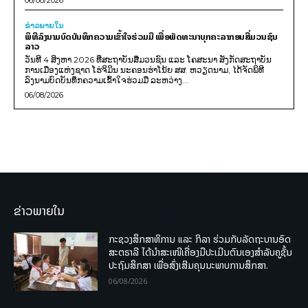
ຂ່າວພາຍ​ໃນ
ພິທີລົງນາມບົດບັນທຶກຄວາມເຂົ້າໃຈຮ່ວມມື ເພື່ອພັດທະນາບຸກຄະລາກອນສື່ມວນຊົນ
ລາວ
ວັນທີ 4 ສິງຫາ 2026 ທີ່ສະຖາບັນສື່ມວນຊົນ ແລະ ໂຄສະນາ ສັງກັດສະຖາບັນ
ການເມືອງແຫ່ງຊາດ ໂຮ່ຈິມິນ ນະຄອນຮ່າໂນ້ຍ ສສ. ຫວຽດນາມ, ໄດ້ຈັດພິທີ
ລົງນາມບົດບັນທຶກຄວາມເຂົ້າໃຈຮ່ວມມື ລະຫວ່າງ...
06/08/2026
ຂ່າວພາຍໃນ
ກະຊວງສຶກສາທິການ ແລະ ກິລາ ຮ່ວມກັບລັດຖະບານອົດ
ສະຕຣາລີ ໄດ້ນຳສະເໜີເຄື່ອງມືປະເມີນຕົນເອງສຳລັບຄູຊັ້ນ
ປະຖົມສຶກສາ ເພື່ອສົ່ງເສີມຄຸນນະພາບການສຶກສາ.
06/08/2026