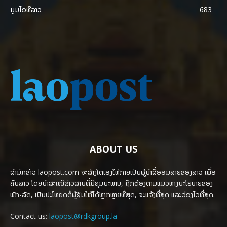
ມູມໄອທີລາວ
683
ABOUT US
ສຳນັກຂ່າວ laopost.com ຈະສ້າງໂຕເອງໃຫ້ກາຍເປັນຜູ້ນຳສື່ອອນລາຍຂອງລາວ ເພື່ອ
ຄົນລາວ ໂດຍນຳສະເໜີຂ່າວສານທີ່ມີຄຸນນະພາບ, ຖືກຕ້ອງຕາມແນວທາງນະໂຍບາຍຂອງ
ພັກ-ລັດ, ເປັນປະໂຫຍດຕໍ່ຜູ້ຊົມໃຫ້ໄດ້ຫຼາກຫຼາຍທີ່ສຸດ, ຈະແຈ້ງທີ່ສຸດ ແລະວ່ອງໄວທີ່ສຸດ.
Contact us:
laopost@rdkgroup.la