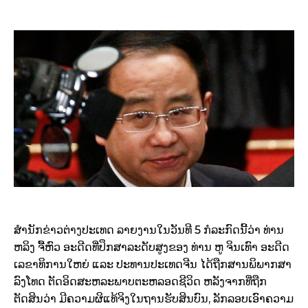
ສຳນັກຂ່າວຕ່າງປະເທດ ລາຍງານໃນວັນທີ 5 ກໍລະກົດນີ້ວ່າ ທ່ານ
ຫລິງ ຈື້ຫົວ ອະດີດທີ່ປຶກສາລະດັບສູງຂອງ ທ່ານ ຫູ ຈິນເທົາ ອະດີດ
ເລຂາທິການໃຫຍ່ ແລະ ປະທານປະເທດຈີນ ໄດ້ຖືກສານພິພາກສາ
ລົງໂທດ ຕັດອິດສະຫລະພາບຕະຫລອດຊີວິດ ຫລັງຈາກທີ່ຖືກ
ຕັດສິນວ່າ ມີຄວາມຜິແທ້ຈິງໃນຖານຮັບສິນບົນ, ລັກລອບເອົາຄວາມ