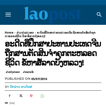
Home
ຂ່າວຕ່າງປະເທດ
ອະດີດທີ່ປຶກສາປະທານປະເທດຈີນ ຖືກສານຕັດສິນຈຳຄຸກ
ຕະຫລອດຊີວິດ ຂໍ້ຫາສໍ້ລາດບັງຫລວງ!
ອະດີດທີ່ປຶກສາປະທານປະເທດຈີນ
ຖືກສານຕັດສິນຈຳຄຸກຕະຫລອດ
ຊີວິດ ຂໍ້ຫາສໍ້ລາດບັງຫລວງ!
ຂ່າວຕ່າງປະເທດ
ຂ່າວພາຍ​ໃນ
05/07/2016
PUBLISHED ON
BY
ນັກຂ່າວ ລາວໂພສ
3942