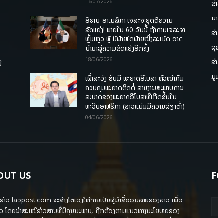
16/07/2026
ຂ່
ນາ
ອີຣານ-ອາເມລິກາ ເຈລະຈາຍຸດຕິຄວາມ
ຂັດແຍ່ງ! ພາຍໃນ 60 ວັນນີ້ ຖ້າການເຈລະຈາ
ຂ່
ຫຼົ້ມເຫຼວ ຫຼື ມີຝ່າຍໃດຝ່າຍໜຶ່ງລະເມີດ ອາດ
ສຸ
ນໍາມາສູ່ຄວາມຂັດແຍ້ງອີກຄັ້ງ
18/06/2026
ຂ່
ື
ມູ
ເຝົ້າລະວັງ-ຮັບມື ພະຍາດອີໂບລາ ຫົວໜ້າກົມ
ຄວບຄຸມພະຍາດຕິດຕໍ່ ລາຍງານສະພາບການ
ລະບາດຂອງພະຍາດອີໂບລາທີ່ເກີດຂຶ້ນໃນ
ທະວີບອາຟຣິກາ (ລາວແມ່ນມີຄວາມສ່ຽງຕໍ່າ)
04/06/2026
OUT US
F
ຂ່າວ laopost.com ຈະສ້າງໂຕເອງໃຫ້ກາຍເປັນຜູ້ນຳສື່ອອນລາຍຂອງລາວ ເພື່ອ
ວ ໂດຍນຳສະເໜີຂ່າວສານທີ່ມີຄຸນນະພາບ, ຖືກຕ້ອງຕາມແນວທາງນະໂຍບາຍຂອງ