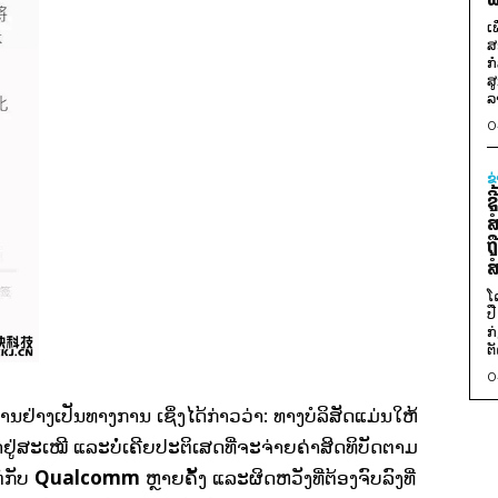
ເ
ສ
ກ
ສ
ລ
0
ຂ
ຊ
ສ
ຖ
ສ
ໂ
ປ
ກ
ຕັ
0
ຢ່າງເປັນທາງການ ເຊິ່ງໄດ້ກ່າວວ່າ: ທາງບໍລິສັດແມ່ນໃຫ້
່ສະເໝີ ແລະບໍ່ເຄີຍປະຕິເສດທີ່ຈະຈ່າຍຄ່າສິດທິບັດຕາມ
Qualcomm
ໍ່ກັບ
ຫຼາຍຄັ້ງ ແລະຜິດຫວັງທີ່ຕ້ອງຈົບລົງທີ່