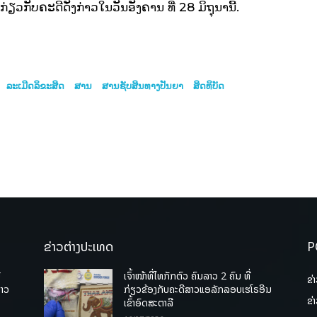
ກັບຄະດີດັ່ງກ່າວໃນວັນອັງຄານ ທີ່ 28 ມິຖຸນານີ້.
ລະເມີດລິຂະສິດ
ສານ
ສານຊັບສິນທາງປັນຍາ
ສິດ​ທິ​ບັດ
ຂ່າວຕ່າງປະເທດ
P
ື
ເຈົ້າໜ້າທີ່ໄທກັກຕົວ ຄົນລາວ 2 ຄົນ ທີ່
ຂ່
ລາວ
ກ່ຽວຂ້ອງກັບຄະດີສາວແອລັກລອບເຮໂຣອີນ
ຂ່
ເຂົ້າອົດສະຕາລີ