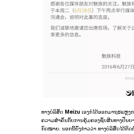
Meizu
ທາງບໍລິສັດ
ເອງກໍໄດ້ອອກມາຖະແຫຼງການ
ຄວາມສຳຄັນກັບການຄຸ້ມຄອງຊັບສິນທາງປັນຍາຢູ
ກົດໝາຍ. ນອກນີ້ຍັງກ່າວວ່າ ທາງບໍລິສັດໄດ້ຕິດຕ