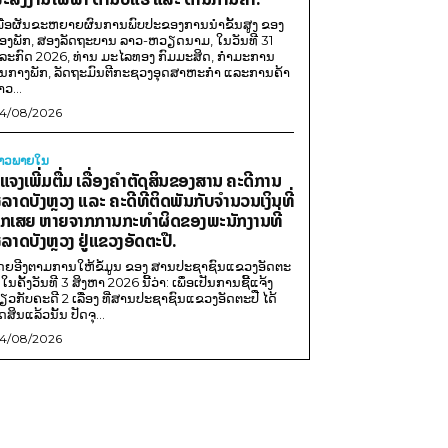
ພື່ອຜັນຂະຫຍາຍຜົນການພົບປະຂອງການນຳຂັ້ນສູງ ຂອງ
ອງພັກ, ສອງລັດຖະບານ ລາວ-ຫວຽດນາມ, ໃນວັນທີ 31
ໍລະກົດ 2026, ທ່ານ ມະໄລທອງ ກົມມະສິດ, ກຳມະການ
ູນກາງພັກ, ລັດຖະມົນຕີກະຊວງອຸດສາຫະກຳ ແລະການຄ້າ
າວ...
4/08/2026
່າວພາຍ​ໃນ
ີ້ແຈງເພີ່ມຕື່ມ ເລື່ອງຄໍາຕັດສິນຂອງສານ ຄະດີການ
ໍ້ລາດບັງຫຼວງ ແລະ ຄະດີທີ່ຕິດພັນກັບຈຳນວນເງິນທີ່
ືກເສຍ ຫາຍຈາກການກະທຳຜິດຂອງພະນັກງານທີ່
ໍ້ລາດບັງຫຼວງ ຢູ່ແຂວງອັດຕະປື.
ດຍອີງຕາມການໃຫ້ຂໍ້ມູນ​ ຂອງ ສານປະຊາຊົນແຂວງອັດຕະ
ື ໃນຄັ້ງວັນທີ 3 ສິງຫາ 2026 ນີ້ວ່າ: ເພຶ່ອເປັນການຊີ້ແຈ້ງ
່ຽວກັບຄະດີ 2 ເລື່ອງ ທີ່ສານປະຊາຊົນແຂວງອັດຕະປື ໄດ້
ດສິນແລ້ວນັ້ນ ປັດຈຸ...
4/08/2026