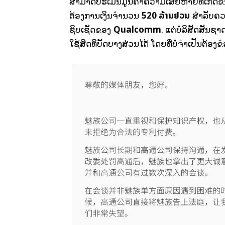
ສາມາດປະເມີນມູນຄ່າຄວາມເສຍຫາຍທີ່ເກີດຂຶ້ນໄ
520 ລ້ານຢວນ
ຕ້ອງການເງິນຈຳນວນ
ສຳລັບຄວາມ
Qualcomm
ຊິບເຊັດຂອງ
, ແຕ່ບໍລິສັດສັນຊາ
ໃຊ້ສິດທິບັດບາງສ່ວນໄດ້ ໂດຍທີ່ບໍ່ຈຳເປັນຕ້ອງ