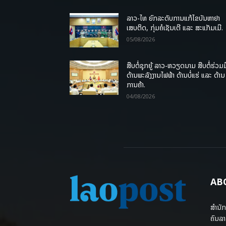
ລາວ-ໄທ ຍົກລະດັບການແກ້ໄຂບັນຫາຢາ
ເສບຕິດ, ກຸ່ມຄໍເຊັນເຕີ ແລະ ສະແກັມເມີ.
05/08/2026
ສືບຕໍ່ຊຸກຍູ້ ລາວ-ຫວຽດນາມ ສືບຕໍ່ຮ່ວມມ
ດ້ານພະລັງງານໄຟຟ້າ ດ້ານບໍ່ແຮ່ ແລະ ດ້ານ
ການຄ້າ.
04/08/2026
AB
ສຳນັກ
ຄົນລາ