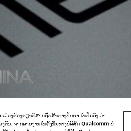
່ນເລື່ອງຮ້ອງຮຽນທີ່ສານຊັບສິນທາງປັນຍາ ໃນປັກກິ່ງ ວ່າ
Qualcomm
ອງຕົນ. ຈາກລາຍງານໃນຄັ້ງນັ້ນທາງບໍລິສັດ
ບໍ່