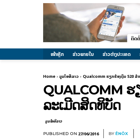
ໜ້າຫຼັກ
ຂ່າວພາຍ​ໃນ
ຂ່າວຕ່າງປະເທດ
Home
ມູມໄອທີລາວ
Qualcomm ຮຽກຮ້ອງເງິນ 520 ລ້ານ
QUALCOMM ຮຽກຮ້
ລະເມີດສິດທິບັດ
ມູມໄອທີລາວ
27/06/2016
PUBLISHED ON
BY
ÊNÖX