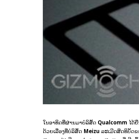
Qualcomm
ໃນອາທິດທີ່ຜ່ານມາບໍລິສັດ
ໄດ້ຍື
Meizu
ດ້ວຍເລື່ອງທີ່ບໍລິສັດ
ລະເມີດສິດທິບັດຂ