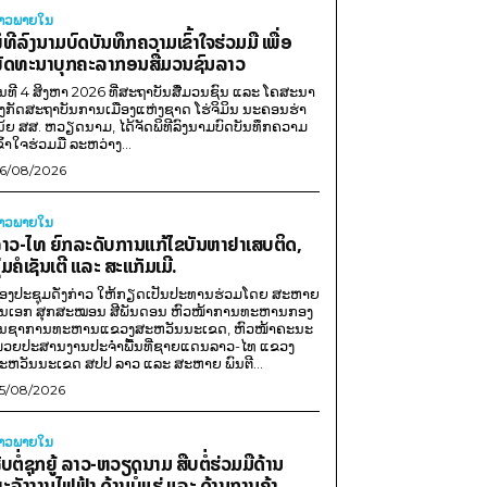
່າວພາຍ​ໃນ
ິທີລົງນາມບົດບັນທຶກຄວາມເຂົ້າໃຈຮ່ວມມື ເພື່ອ
ັດທະນາບຸກຄະລາກອນສື່ມວນຊົນລາວ
ັນທີ 4 ສິງຫາ 2026 ທີ່ສະຖາບັນສື່ມວນຊົນ ແລະ ໂຄສະນາ
ັງກັດສະຖາບັນການເມືອງແຫ່ງຊາດ ໂຮ່ຈິມິນ ນະຄອນຮ່າ
ນ້ຍ ສສ. ຫວຽດນາມ, ໄດ້ຈັດພິທີລົງນາມບົດບັນທຶກຄວາມ
ຂົ້າໃຈຮ່ວມມື ລະຫວ່າງ...
6/08/2026
່າວພາຍ​ໃນ
າວ-ໄທ ຍົກລະດັບການແກ້ໄຂບັນຫາຢາເສບຕິດ,
ຸ່ມຄໍເຊັນເຕີ ແລະ ສະແກັມເມີ.
ອງປະຊຸມດັ່ງກ່າວ ໃຫ້ກຽດເປັນປະທານຮ່ວມໂດຍ ສະຫາຍ
ັນເອກ ສຸກສະໝອນ ສີພັນດອນ ຫົວໜ້າການທະຫານກອງ
ັນຊາການທະຫານແຂວງສະຫວັນນະເຂດ, ຫົວໜ້າຄະນະ
່ວຍປະສານງານປະຈຳພື້ນທີ່ຊາຍແດນລາວ-ໄທ ແຂວງ
ະຫວັນນະເຂດ ສປປ ລາວ ແລະ ສະຫາຍ ພົນຕີ...
5/08/2026
່າວພາຍ​ໃນ
ືບຕໍ່ຊຸກຍູ້ ລາວ-ຫວຽດນາມ ສືບຕໍ່ຮ່ວມມືດ້ານ
ະລັງງານໄຟຟ້າ ດ້ານບໍ່ແຮ່ ແລະ ດ້ານການຄ້າ.