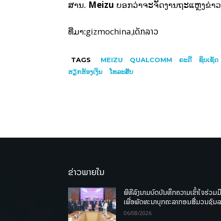
Meizu
ສານ.
ບອກວ່າຈະຈັດງານຖະແຫຼງຂ່າວກ່ຽວ
gizmochina
ເດັກລາວ
ທີ່ມາ:
,
TAGS
MEIZU
QUALCOMM
ຄະດີ
ຊິບເຊັດ
ຮຽກຮ້ອງເງິນ
ໂທລະສັບ
ຂ່າວພາຍໃນ
ພິທີລົງນາມບົດບັນທຶກຄວາມເຂົ້າໃຈຮ່ວມມ
ເພື່ອພັດທະນາບຸກຄະລາກອນສື່ມວນຊົນ
06/08/2026