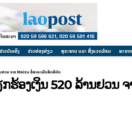
​ຂ່າວບັນເທິງ
​ຂ່າວທ່ອງທ່ຽວ
ສຸຂະພາບ ແລະ ສີ່ງແວດລ້ອມ
ພະຍາກ
ຢວນ ຈາກ Meizu ຂໍ້ຫາລະເມີດສິດທິບັດ
ອງເງິນ 520 ລ້ານຢວນ ຈາ