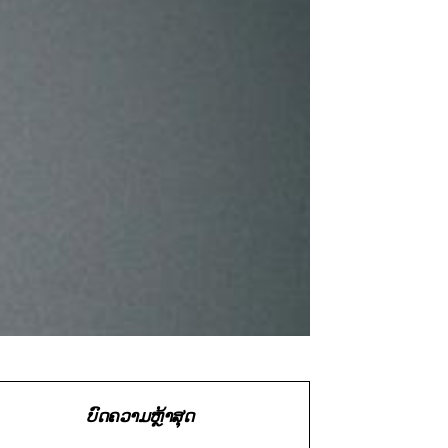
ບົດຄວາມຫຼ້າສຸດ