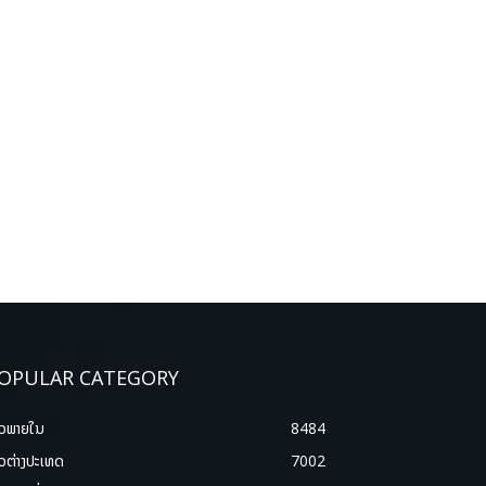
OPULAR CATEGORY
າວພາຍ​ໃນ
8484
າວຕ່າງປະເທດ
7002