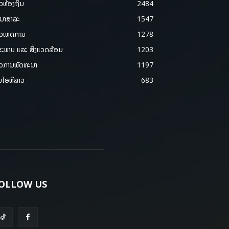
າວທ້ອງຖິ່ນ
2484
ນາສາລະ
1547
າວເຫດການ
1278
ຂະພາບ ແລະ ສີ່ງແວດລ້ອມ
1203
າວການພັດທະນາ
1197
ມໄອທີລາວ
683
OLLOW US