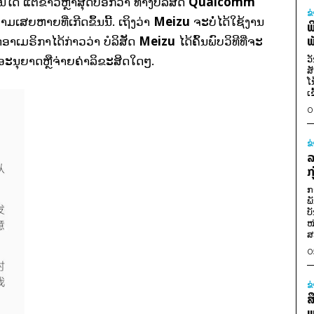
Qualcomm
ດ້ ແຕ່ຂ່າວຫຼ້າສຸດບອກວ່າ ທາງບໍລິສັດ
ຂ
Meizu
ເສຍຫາຍທີ່ເກີດຂຶ້ນນີ້. ເຖິງວ່າ
ຈະບໍ່ໄດ້ໃຊ້ງານ
ພ
Meizu
ພ
ດອາເມຣິກາໄດ້ກ່າວວ່າ ບໍລິສັດ
ໄດ້ຄົ້ນພົບວິທີທີ່ຈະ
ວ
ຂໍອະນຸຍາດຫຼືຈ່າຍຄ່າລິຂະສິດໃດໆ.
ສ
ໂ
ເ
0
ຂ
ລ
ກ
ກ
ພ
ບ
ໜ
ສ
0
ຂ
ສ
ພ