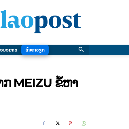
ອນອາກາດ
ຄົ້ນຫາວຽກ
ກ MEIZU ຂໍ້ຫາ