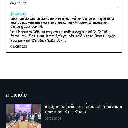
04/08/2026
ຂ່າວພາຍ​ໃນ
ຊີ້ແຈງເພີ່ມຕື່ມ ເລື່ອງຄໍາຕັດສິນຂອງສານ ຄະດີການສໍ້ລາດບັງຫຼວງ ແລະ ຄະດີທີ່ຕິດ
ພັນກັບຈຳນວນເງິນທີ່ຖືກເສຍ ຫາຍຈາກການກະທຳຜິດຂອງພະນັກງານທີ່ສໍ້ລາດ
ບັງຫຼວງ ຢູ່ແຂວງອັດຕະປື.
ໂດຍອີງຕາມການໃຫ້ຂໍ້ມູນ​ ຂອງ ສານປະຊາຊົນແຂວງອັດຕະປື ໃນຄັ້ງວັນທີ 3
ສິງຫາ 2026 ນີ້ວ່າ: ເພຶ່ອເປັນການຊີ້ແຈ້ງກ່ຽວກັບຄະດີ 2 ເລື່ອງ ທີ່ສານປະຊາຊົນ
ແຂວງອັດຕະປື ໄດ້ຕັດສິນແລ້ວນັ້ນ ປັດຈຸ...
04/08/2026
ຂ່າວພາຍໃນ
ພິທີລົງນາມບົດບັນທຶກຄວາມເຂົ້າໃຈຮ່ວມມື ເພື່ອພັດທະນາ
ບຸກຄະລາກອນສື່ມວນຊົນລາວ
06/08/2026