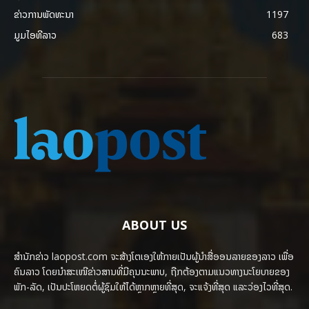
ຂ່າວການພັດທະນາ
1197
ມູມໄອທີລາວ
683
ABOUT US
ສຳນັກຂ່າວ laopost.com ຈະສ້າງໂຕເອງໃຫ້ກາຍເປັນຜູ້ນຳສື່ອອນລາຍຂອງລາວ ເພື່ອ
ຄົນລາວ ໂດຍນຳສະເໜີຂ່າວສານທີ່ມີຄຸນນະພາບ, ຖືກຕ້ອງຕາມແນວທາງນະໂຍບາຍຂອງ
ພັກ-ລັດ, ເປັນປະໂຫຍດຕໍ່ຜູ້ຊົມໃຫ້ໄດ້ຫຼາກຫຼາຍທີ່ສຸດ, ຈະແຈ້ງທີ່ສຸດ ແລະວ່ອງໄວທີ່ສຸດ.