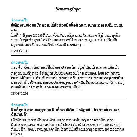
ບົດຄວາມຫຼ້າສຸດ
ຂ່າວພາຍ​ໃນ
ພິທີລົງນາມບົດບັນທຶກຄວາມເຂົ້າໃຈຮ່ວມມື ເພື່ອພັດທະນາບຸກຄະລາກອນສື່ມວນຊົນ
ລາວ
ວັນທີ 4 ສິງຫາ 2026 ທີ່ສະຖາບັນສື່ມວນຊົນ ແລະ ໂຄສະນາ ສັງກັດສະຖາບັນ
ການເມືອງແຫ່ງຊາດ ໂຮ່ຈິມິນ ນະຄອນຮ່າໂນ້ຍ ສສ. ຫວຽດນາມ, ໄດ້ຈັດພິທີ
ລົງນາມບົດບັນທຶກຄວາມເຂົ້າໃຈຮ່ວມມື ລະຫວ່າງ...
06/08/2026
ຂ່າວພາຍ​ໃນ
ລາວ-ໄທ ຍົກລະດັບການແກ້ໄຂບັນຫາຢາເສບຕິດ, ກຸ່ມຄໍເຊັນເຕີ ແລະ ສະແກັມເມີ.
ກອງປະຊຸມດັ່ງກ່າວ ໃຫ້ກຽດເປັນປະທານຮ່ວມໂດຍ ສະຫາຍ ພັນເອກ ສຸກສະ
ໝອນ ສີພັນດອນ ຫົວໜ້າການທະຫານກອງບັນຊາການທະຫານແຂວງສະຫວັນ
ນະເຂດ, ຫົວໜ້າຄະນະໜ່ວຍປະສານງານປະຈຳພື້ນທີ່ຊາຍແດນລາວ-ໄທ ແຂວງ
ສະຫວັນນະເຂດ ສປປ ລາວ ແລະ ສະຫາຍ ພົນຕີ...
05/08/2026
ຂ່າວພາຍ​ໃນ
ສືບຕໍ່ຊຸກຍູ້ ລາວ-ຫວຽດນາມ ສືບຕໍ່ຮ່ວມມືດ້ານພະລັງງານໄຟຟ້າ ດ້ານບໍ່ແຮ່ ແລະ
ດ້ານການຄ້າ.
ເພື່ອຜັນຂະຫຍາຍຜົນການພົບປະຂອງການນຳຂັ້ນສູງ ຂອງສອງພັກ, ສອງ
ລັດຖະບານ ລາວ-ຫວຽດນາມ, ໃນວັນທີ 31 ກໍລະກົດ 2026, ທ່ານ ມະໄລທອງ
ກົມມະສິດ, ກຳມະການສູນກາງພັກ, ລັດຖະມົນຕີກະຊວງອຸດສາຫະກຳ ແລະການ
ຄ້າລາວ...