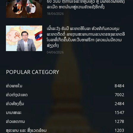
60 ວັນນີ້ ຖ້າການເຈລະຈາຫຼົ້ມເຫຼວ ຫຼື ມີຝ່າຍໃດຝ່າຍໜຶ່ງ
ລະເມີດ ອາດນໍາມາສູ່ຄວາມຂັດແຍ້ງອີກຄັ້ງ
18/06/2026
ເຝົ້າລະວັງ-ຮັບມື ພະຍາດອີໂບລາ ຫົວໜ້າກົມຄວບຄຸມ
ພະຍາດຕິດຕໍ່ ລາຍງານສະພາບການລະບາດຂອງພະຍາດອີ
ໂບລາທີ່ເກີດຂຶ້ນໃນທະວີບອາຟຣິກາ (ລາວແມ່ນມີຄວາມ
ສ່ຽງຕໍ່າ)
04/06/2026
POPULAR CATEGORY
ຂ່າວພາຍ​ໃນ
8484
ຂ່າວຕ່າງປະເທດ
7002
ຂ່າວທ້ອງຖິ່ນ
2484
ນານາສາລະ
1547
ຂ່າວເຫດການ
1278
ສຸຂະພາບ ແລະ ສີ່ງແວດລ້ອມ
1203