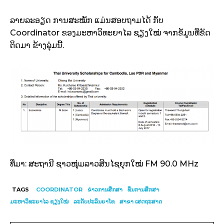
ລາຍລະອຽດ ການສະໝັກ ແມ່ນສອບຖາມໄດ້ ກັບ
Coordinator ຂອງມະຫາວິທະຍາໄລ ຊຽງໃໝ່ ຈາກຂໍ້ມູນທີ່ຂັດ
ຕິດມາ ຂ້າງລຸ່ມນີ້.
ທີ່ມາ: ສະຖານີ ຊາວໜຸ່ມລາວສິນໄຊຍຸກໃໝ່ FM 90.0 MHz
TAGS
COORDINATOR
ຂ່າວການສຶກສາ
ທຶນການສຶກສາ
ມະຫາວິທະຍາໄລ ຊຽງໃໝ່
ລະດັບປະລິນຍາໂທ
ສາຂາ ເສດຖະສາດ