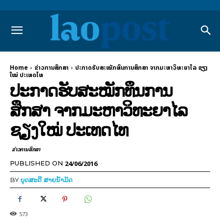
Home
ຂ່າວການສຶກສາ
ປະກາດຮັບສະໝັກທຶນການສຶກສາ ຈາກມະຫາວິທະຍາໄລ ຊຽງ
ໃໝ່ ປະເທດໄທ
ປະກາດຮັບສະໝັກທຶນການ
ສຶກສາ ຈາກມະຫາວິທະຍາໄລ
ຊຽງໃໝ່ ປະເທດໄທ
ຂ່າວການສຶກສາ
24/06/2016
PUBLISHED ON
BY
ບຸດສະດີ ສາຍນ້ຳມັດ
573