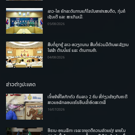
ລາວ-ໄທ ຍົກລະດັບການແກ້ໄຂບັນຫາຢາເສບຕິດ, ກຸ່ມຄໍ
ເຊັນເຕີ ແລະ ສະແກັມເມີ.
05/08/2026
ສືບຕໍ່ຊຸກຍູ້ ລາວ-ຫວຽດນາມ ສືບຕໍ່ຮ່ວມມືດ້ານພະລັງງານ
ໄຟຟ້າ ດ້ານບໍ່ແຮ່ ແລະ ດ້ານການຄ້າ.
04/08/2026
ຂ່າວຕ່າງປະເທດ
ເຈົ້າໜ້າທີ່ໄທກັກຕົວ ຄົນລາວ 2 ຄົນ ທີ່ກ່ຽວຂ້ອງກັບຄະດີ
ສາວແອລັກລອບເຮໂຣອີນເຂົ້າອົດສະຕາລີ
16/07/2026
ອີຣານ-ອາເມລິກາ ເຈລະຈາຍຸດຕິຄວາມຂັດແຍ່ງ! ພາຍໃນ