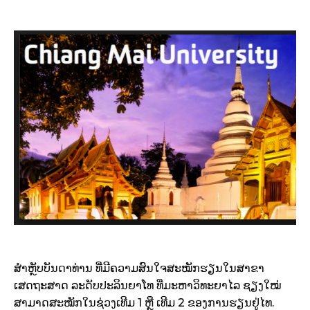
ສໍາຫຼັບບັນດາທ່ານ ທີ່ມີຄວາມສົນໃຈສະໝັກຮຽນໃນສາຂາ
ເສດຖະສາດ ລະດັບປະລິນຍາໂທ ທີ່ມະຫາວິທະຍາໄລ ຊຽງໃໝ່
ສາມາດສະໝັກໃນຊ່ວງເທີມ 1 ຫຼື ເທີມ 2 ຂອງການຮຽນຢູ່ໄທ.