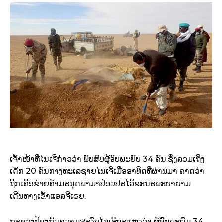
​ເຈົ້າ​ໜ້າ​ທີ່​ໄນ​ເຈີ​ກ່າວ​ວ່າ ພົບ​ສົບ​ຜູ້​ອົບ​ພະຍົບ 34 ຄົນ ຊຶ່ງ​ລວມ​ເຖິງ​
ເດັກ 20 ຄົນ​ກາງ​ທ​ະ​ເລ​ຊາຍ​ໄນ​ເຈີ​ເມື່ອ​ອາທິດ​ທີ່​ຜ່ານ​ມາ ຄາດ​ວ່າ​
ຖືກ​ເຄືອ​ຂ່າຍ​ຄ້າ​ມະນຸດ​ພາ​ມາ​ປ່ອຍປະ​ໄວ້​ຂະນະ​ພະຍາຍາມ​
ເດີນທາງ​ເຂົ້າ​ແອ​ລຈີ​​ເຣຍ.
ກະຊວງ​ປ້ອງ​ກັນ​ຄວາມ​ສະ​ງົບ​ໄນ​ເຈີ​ຖະ​ແຫຼ​ງວ່າ ຜູ້​ອົບ​ພະ​ຍົມ 34