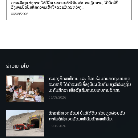
ການເມືອງແຫ່ງຊາດ ໂຮ່ຈິມິນ ນະຄອນຮ່າໂນ້ຍ ສສ. ຫວຽດນາມ, ໄດ້ຈັດພິທີ
ລົງນາມບົດບັນທຶກຄວາມເຂົ້າໃຈຮ່ວມມື ລະຫວ່າງ...
06/08/2026
ຂ່າວພາຍໃນ
ກະຊວງສຶກສາທິການ ແລະ ກິລາ ຮ່ວມກັບລັດຖະບານອົດ
ສະຕຣາລີ ໄດ້ນຳສະເໜີເຄື່ອງມືປະເມີນຕົນເອງສຳລັບຄູຊັ້ນ
ປະຖົມສຶກສາ ເພື່ອສົ່ງເສີມຄຸນນະພາບການສຶກສາ.
06/08/2026
ຮັກສາສິ່ງແວດລ້ອມ! ບໍ່ແຮ່ໃຕ້ດິນ ຊ່ວຍຫຼຸດຜ່ອນຜົນ
ກະທົບຕໍ່ສິ່ງແວດລ້ອມໜ້າດິນຮັກສາໜ້າດິນ.
06/08/2026