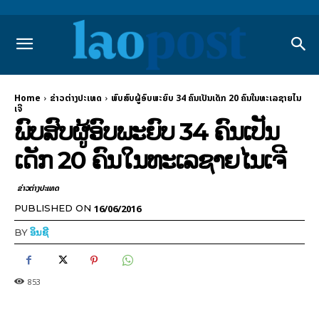
Home
ຂ່າວຕ່າງປະເທດ
ພົບ​ສົບ​ຜູ້ອົບພະ​ຍົບ 34 ຄົນ​ເປັນ​ເດັກ 20 ຄົນ​ໃນ​ທະ​ເລ​ຊາຍ​ໄນ​
ເຈີ
ພົບ​ສົບ​ຜູ້ອົບພະ​ຍົບ 34 ຄົນ​ເປັນ​
ເດັກ 20 ຄົນ​ໃນ​ທະ​ເລ​ຊາຍ​ໄນ​ເຈີ
ຂ່າວຕ່າງປະເທດ
16/06/2016
PUBLISHED ON
BY
ອິນຊີ
853