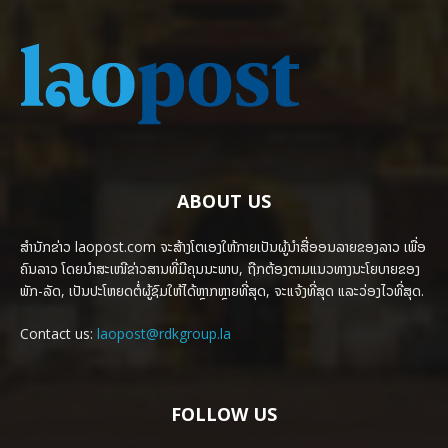
ABOUT US
ສຳນັກຂ່າວ laopost.com ຈະສ້າງໂຕເອງໃຫ້ກາຍເປັນຜູ້ນຳສື່ອອນລາຍຂອງລາວ ເພື່ອ
ຄົນລາວ ໂດຍນຳສະເໜີຂ່າວສານທີ່ມີຄຸນນະພາບ, ຖືກຕ້ອງຕາມແນວທາງນະໂຍບາຍຂອງ
ພັກ-ລັດ, ເປັນປະໂຫຍດຕໍ່ຜູ້ຊົມໃຫ້ໄດ້ຫຼາກຫຼາຍທີ່ສຸດ, ຈະແຈ້ງທີ່ສຸດ ແລະວ່ອງໄວທີ່ສຸດ.
Contact us:
laopost@rdkgroup.la
FOLLOW US