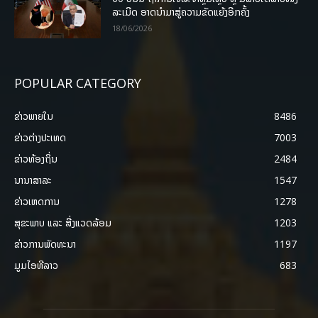
ລະເມີດ ອາດນໍາມາສູ່ຄວາມຂັດແຍ້ງອີກຄັ້ງ
18/06/2026
POPULAR CATEGORY
ຂ່າວພາຍ​ໃນ
8486
ຂ່າວຕ່າງປະເທດ
7003
ຂ່າວທ້ອງຖິ່ນ
2484
ນານາສາລະ
1547
ຂ່າວເຫດການ
1278
ສຸຂະພາບ ແລະ ສີ່ງແວດລ້ອມ
1203
ຂ່າວການພັດທະນາ
1197
ມູມໄອທີລາວ
683