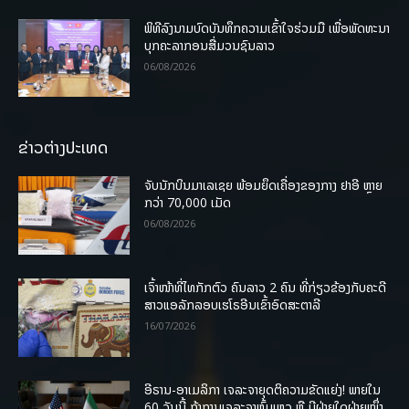
ພິທີລົງນາມບົດບັນທຶກຄວາມເຂົ້າໃຈຮ່ວມມື ເພື່ອພັດທະນາ
ບຸກຄະລາກອນສື່ມວນຊົນລາວ
06/08/2026
ຂ່າວຕ່າງປະເທດ
ຈັບນັກບິນມາເລເຊຍ ພ້ອມຍຶດເຄື່ອງຂອງກາງ ຢາອີ ຫຼາຍ
ກວ່າ 70,000 ເມັດ
06/08/2026
ເຈົ້າໜ້າທີ່ໄທກັກຕົວ ຄົນລາວ 2 ຄົນ ທີ່ກ່ຽວຂ້ອງກັບຄະດີ
ສາວແອລັກລອບເຮໂຣອີນເຂົ້າອົດສະຕາລີ
16/07/2026
ອີຣານ-ອາເມລິກາ ເຈລະຈາຍຸດຕິຄວາມຂັດແຍ່ງ! ພາຍໃນ
60 ວັນນີ້ ຖ້າການເຈລະຈາຫຼົ້ມເຫຼວ ຫຼື ມີຝ່າຍໃດຝ່າຍໜຶ່ງ