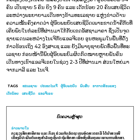
ຄົນ ​ເປັນ​ຊາຍ 5 ຄົນ ຍິງ 9 ຄົນ ​ແລະ ​ເດັກນ້ອຍ 20 ຄົນ​ເສຍ​ຊີວິດ​
ລະຫວ່າງ​ພະຍາຍາມ​ເດີນທາງ​ຂ້າມ​ທະ​ເລ​ຊາຍ ​ແຫຼ່ງຂ່າວ​ດ້ານ​
ຄວາມ​ໝັ້ນຄົງ​ຄາດ​ວ່າ ຜູ້​ອົບ​ພະ​ຍົບ​ເສຍ​ຊີວິດ​ເພາະ​ຂາດ​ນໍ້າ​ຄື​ກັບ​ທີ່​
ເຄີຍ​ພົບ​ໃນ​ກໍລະນີ​ທີ່​ຜ່ານ​ມາ​ໃກ້​ກັບ​ເຂດ​ອັສຊາ​ມາ​ຄາ ຊຶ່ງ​ເປັນ​ຈຸດ​
ຊາຍ​ແດນ​ລະຫວ່າງ​ໄນ​ເຈີ​ກັບ​ແອ​ລຈີ​ເຣຍ ອຸນຫະພູມ​ໃນ​ພື້ນ​ທີ່​ດັ່ງ
ກ່າວ​ຮ້ອນ​ເຖິງ 42 ອົງສາ​ເຊ ​ແລະ ຍັງ​ມີ​ພາຍຸ​ຊາຍ​ພັດ​ທົ່ວ​ພື້ນ​ທີ່​ທະ​
ເລ​ຊາຍ ກ່ອນ​ໜ້າ​ນີ້​ພົບ​ຜູ້​ອົບ​ພະ​ຍົມ​ຜິດ​ກົດໝາຍ​ຫຼາຍ​ພັນ​ຄົນ​
ເດີນທາງ​ເຂົາ​ແອ​ລຈີ​ເຣຍ​ໃນ​ຊ່ວງ 2-3 ປີ​ທີ່​ຜ່ານ​ມາ ສ່ວນ​ໃຫຍ່​ມາ​
ຈາກ​ມາລີ ​ແລະ ​ໄນ​ເຈີ.
TAGS
ທະເລຊາຍ
ປະເທດໄນເຈີ
ຜູ້ອົບພະຍົບ
ພົບສົບ
ອາກາດຮ້ອນແຮງ
ເດັກນ້ອຍ
ເສຍຊີວິດ
ແອລຈີເຣຍ
ບົດຄວາມຫຼ້າສຸດ
ຂ່າວພາຍ​ໃນ
ກະຊວງສຶກສາທິການ ແລະ ກິລາ ຮ່ວມກັບລັດຖະບານອົດສະຕຣາລີ ໄດ້ນຳສະເໜີ
ເຄື່ອງມືປະເມີນຕົນເອງສຳລັບຄູຊັ້ນປະຖົມສຶກສາ ເພື່ອສົ່ງເສີມຄຸນນະພາບການສຶກສາ.