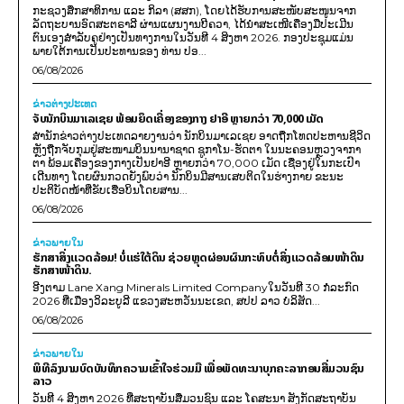
ກະຊວງສຶກສາທິການ ແລະ ກິລາ (ສສກ), ໂດຍໄດ້ຮັບການສະໜັບສະໜູນຈາກ
ລັດຖະບານອົດສະຕຣາລີ ຜ່ານແຜນງານບີຄວາ, ໄດ້ນຳສະເໜີເຄື່ອງມືປະເມີນ
ຕົນເອງສຳລັບຄູຢ່າງເປັນທາງການໃນວັນທີ 4 ສິງຫາ 2026. ກອງປະຊຸມແມ່ນ
ພາຍໃຕ້ການເປັນປະທານຂອງ ທ່ານ ປອ...
06/08/2026
ຂ່າວຕ່າງປະເທດ
ຈັບນັກບິນມາເລເຊຍ ພ້ອມຍຶດເຄື່ອງຂອງກາງ ຢາອີ ຫຼາຍກວ່າ 70,000 ເມັດ
ສຳນັກຂ່າວຕ່າງປະເທດລາຍງານວ່າ ນັກບິນມາເລເຊຍ ອາດຖືກໂທດປະຫານຊີວິດ
ຫຼັງຖືກຈັບກຸມຢູ່ສະໜາມບິນນານາຊາດ ຊູກາໂນ-ຮັດຕາ ໃນນະຄອນຫຼວງຈາກາ
ຕາ ພ້ອມເຄື່ອງຂອງກາງເປັນຢາອີ ຫຼາຍກວ່າ 70,000 ເມັດ ເຊື່ອງຢູ່ໃນກະເປົາ
ເດີນທາງ ໂດຍຜົນກວດຍັງພົບວ່າ ນັກບິນມີສານເສບຕິດໃນຮ່າງກາຍ ຂະນະ
ປະຕິບັດໜ້າທີ່ຂັບເຮືອບິນໂດຍສານ...
06/08/2026
ຂ່າວພາຍ​ໃນ
ຮັກສາສິ່ງແວດລ້ອມ! ບໍ່ແຮ່ໃຕ້ດິນ ຊ່ວຍຫຼຸດຜ່ອນຜົນກະທົບຕໍ່ສິ່ງແວດລ້ອມໜ້າດິນ
ຮັກສາໜ້າດິນ.
ອີງຕາມ Lane Xang Minerals Limited Companyໃນວັນທີ 30 ກໍລະກົດ
2026 ທີ່ເມືອງວິລະບູລີ ແຂວງສະຫວັນນະເຂດ, ສປປ ລາວ ບໍລິສັດ...
06/08/2026
ຂ່າວພາຍ​ໃນ
ພິທີລົງນາມບົດບັນທຶກຄວາມເຂົ້າໃຈຮ່ວມມື ເພື່ອພັດທະນາບຸກຄະລາກອນສື່ມວນຊົນ
ລາວ
ວັນທີ 4 ສິງຫາ 2026 ທີ່ສະຖາບັນສື່ມວນຊົນ ແລະ ໂຄສະນາ ສັງກັດສະຖາບັນ