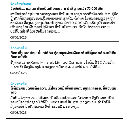
ຂ່າວຕ່າງປະເທດ
ຈັບນັກບິນມາເລເຊຍ ພ້ອມຍຶດເຄື່ອງຂອງກາງ ຢາອີ ຫຼາຍກວ່າ 70,000 ເມັດ
ສຳນັກຂ່າວຕ່າງປະເທດລາຍງານວ່າ ນັກບິນມາເລເຊຍ ອາດຖືກໂທດປະຫານຊີວິດ
ຫຼັງຖືກຈັບກຸມຢູ່ສະໜາມບິນນານາຊາດ ຊູກາໂນ-ຮັດຕາ ໃນນະຄອນຫຼວງຈາກາ
ຕາ ພ້ອມເຄື່ອງຂອງກາງເປັນຢາອີ ຫຼາຍກວ່າ 70,000 ເມັດ ເຊື່ອງຢູ່ໃນກະເປົາ
ເດີນທາງ ໂດຍຜົນກວດຍັງພົບວ່າ ນັກບິນມີສານເສບຕິດໃນຮ່າງກາຍ ຂະນະ
ປະຕິບັດໜ້າທີ່ຂັບເຮືອບິນໂດຍສານ...
06/08/2026
ຂ່າວພາຍ​ໃນ
ຮັກສາສິ່ງແວດລ້ອມ! ບໍ່ແຮ່ໃຕ້ດິນ ຊ່ວຍຫຼຸດຜ່ອນຜົນກະທົບຕໍ່ສິ່ງແວດລ້ອມໜ້າດິນ
ຮັກສາໜ້າດິນ.
ອີງຕາມ Lane Xang Minerals Limited Companyໃນວັນທີ 30 ກໍລະກົດ
2026 ທີ່ເມືອງວິລະບູລີ ແຂວງສະຫວັນນະເຂດ, ສປປ ລາວ ບໍລິສັດ...
06/08/2026
ຂ່າວພາຍ​ໃນ
ພິທີລົງນາມບົດບັນທຶກຄວາມເຂົ້າໃຈຮ່ວມມື ເພື່ອພັດທະນາບຸກຄະລາກອນສື່ມວນຊົນ
ລາວ
ວັນທີ 4 ສິງຫາ 2026 ທີ່ສະຖາບັນສື່ມວນຊົນ ແລະ ໂຄສະນາ ສັງກັດສະຖາບັນ
ການເມືອງແຫ່ງຊາດ ໂຮ່ຈິມິນ ນະຄອນຮ່າໂນ້ຍ ສສ. ຫວຽດນາມ, ໄດ້ຈັດພິທີ
ລົງນາມບົດບັນທຶກຄວາມເຂົ້າໃຈຮ່ວມມື ລະຫວ່າງ...
06/08/2026