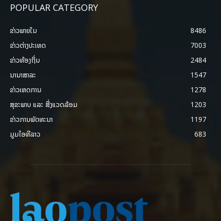
POPULAR CATEGORY
ຂ່າວພາຍ​ໃນ
8486
ຂ່າວຕ່າງປະເທດ
7003
ຂ່າວທ້ອງຖິ່ນ
2484
ນານາສາລະ
1547
ຂ່າວເຫດການ
1278
ສຸຂະພາບ ແລະ ສີ່ງແວດລ້ອມ
1203
ຂ່າວການພັດທະນາ
1197
ມູມໄອທີລາວ
683