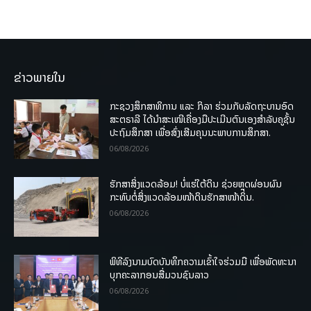
ຂ່າວພາຍໃນ
ກະຊວງສຶກສາທິການ ແລະ ກິລາ ຮ່ວມກັບລັດຖະບານອົດ
ສະຕຣາລີ ໄດ້ນຳສະເໜີເຄື່ອງມືປະເມີນຕົນເອງສຳລັບຄູຊັ້ນ
ປະຖົມສຶກສາ ເພື່ອສົ່ງເສີມຄຸນນະພາບການສຶກສາ.
06/08/2026
ຮັກສາສິ່ງແວດລ້ອມ! ບໍ່ແຮ່ໃຕ້ດິນ ຊ່ວຍຫຼຸດຜ່ອນຜົນ
ກະທົບຕໍ່ສິ່ງແວດລ້ອມໜ້າດິນຮັກສາໜ້າດິນ.
06/08/2026
ພິທີລົງນາມບົດບັນທຶກຄວາມເຂົ້າໃຈຮ່ວມມື ເພື່ອພັດທະນາ
ບຸກຄະລາກອນສື່ມວນຊົນລາວ
06/08/2026