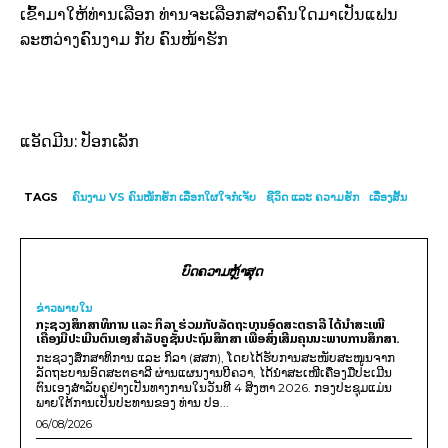
ເຂົ້າມາໃຫ້ທ່ານເລືອກ ທ່ານຈະເລືອກສາວຄົນໃດມາເປັນແຟນ
ລະຫວ່າງຄົນງາມ ກັບ ຄົນໜ້າຮັກ
ແອັດມີນ: ປັອກເລັກ
TAGS
ຄົນງາມ VS ຄົນໜັກຮັກ ເລືອກໃຜໃຈກໍ່ເຈັບ
ຊີວິດ ແລະ ຄວາມຮັກ
ເລື່ອງສັ້ນ
ບົດຄວາມຫຼ້າສຸດ
ຂ່າວພາຍ​ໃນ
ກະຊວງສຶກສາທິການ ແລະ ກິລາ ຮ່ວມກັບລັດຖະບານອົດສະຕຣາລີ ໄດ້ນຳສະເໜີ
ເຄື່ອງມືປະເມີນຕົນເອງສຳລັບຄູຊັ້ນປະຖົມສຶກສາ ເພື່ອສົ່ງເສີມຄຸນນະພາບການສຶກສາ.
ກະຊວງສຶກສາທິການ ແລະ ກິລາ (ສສກ), ໂດຍໄດ້ຮັບການສະໜັບສະໜູນຈາກ
ລັດຖະບານອົດສະຕຣາລີ ຜ່ານແຜນງານບີຄວາ, ໄດ້ນຳສະເໜີເຄື່ອງມືປະເມີນ
ຕົນເອງສຳລັບຄູຢ່າງເປັນທາງການໃນວັນທີ 4 ສິງຫາ 2026. ກອງປະຊຸມແມ່ນ
ພາຍໃຕ້ການເປັນປະທານຂອງ ທ່ານ ປອ...
06/08/2026