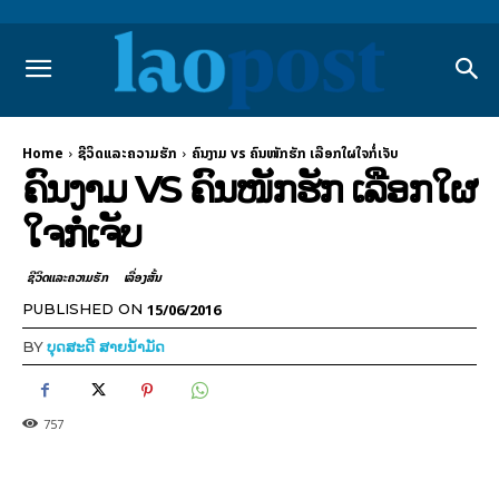
Home
ຊີວິດແລະຄວາມຮັກ
ຄົນງາມ vs ຄົນໜັກຮັກ ເລືອກໃຜໃຈກໍ່ເຈັບ
ຄົນງາມ VS ຄົນໜັກຮັກ ເລືອກໃຜ
ໃຈກໍ່ເຈັບ
ຊີວິດແລະຄວາມຮັກ
ເລື່ອງສັ້ນ
15/06/2016
PUBLISHED ON
BY
ບຸດສະດີ ສາຍນ້ຳມັດ
757