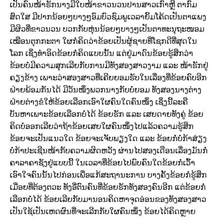
ເປັນຄົນໜ້າຮັກນາງມີໃບໜ້າຂາວນວນປານສາວເກົາຫຼີ ຕາກົມ
ສົດໃສ ມີປາກນ້ອຍໆບາງໆອົມບົວຊົມພູເວລາຍິ້ມໂຄ້ດເປັນຕາແພງ
ມີຜິວທີ່ຂາວນວນ ບວກກັບຫຸ່ນນ້ອຍໆບາງໆເປັນຕາທະນຸຖະໜອມ
ເໝືອນຕຸກກະຕາ ໃຜກໍ່ຄິດວ່າຂ້ອຍເປັນຜູ້ຊາຍທີ່ໂຊກດີທີ່ສຸດໃນ
ໂລກ ເຊິ່ງທຳອິດຂ້ອຍກໍ່ຄິດແບບນັ້ນ ແຕ່ຢູ່ມາດົນຂ້ອຍຮູ້ສຶກວ່າ
ຂ້ອຍບໍ່ມີຄວາມສຸກເລີຍກັບການມີທັງສອງສາວງາມ ແລະ ໜ້າຮັກຢູ່
ຄຽງຂ້າງ ເພາະວ່າສອງສາວທີ່ເຄີຍຍອມຮັບໃນເລື່ອງທີ່ຂ້ອຍຄົບອີກ
ຝ່າຍພ້ອມກັນໄດ້ ມີວັນໜຶ່ງພວກນາງກັບບໍ່ຍອມ ທັງສອງນາງຕ່າງ
ຝ່າຍຕ່າງຂໍໃຫ້ຂ້ອຍເລືອກເອົາໃຜຄົນໃດຄົນໜຶ່ງ ເຊິ່ງນີ້ລະຄື
ບັນຫາເພາະຂ້ອຍເລືອກບໍ່ໄດ້ ຂ້ອຍຮັກ ແລະ ເສຍດາຍທັງຄູ່ ຂ້ອຍ
ຄິດບໍ່ອອກເລີຍວ່າຖ້າຂ້ອຍເສຍໃຜຄົນໜຶ່ງໄປແລ້ວຄວາມຮູ້ສຶກ
ຂ້ອຍຈະເປັນແນວໃດ ຂ້ອຍຈະເຈັບພຽງໃດ ແລະ ຂ້ອຍກໍ່ບໍ່ກ້າສ່ຽງ
ບໍ່ກ້າປະເຊີນໜ້າກັບຄວາມຜິດຫວັງ ຜ່ານໄປສອງເດືອນເລື່ອງມັນກໍ່
ຄາລາຄາຊັງຢູ່ແບບນີ້ ໃນເວລາທີ່ຂ້ອຍໄປພົບຄົນໃດຂ້ອຍກໍ່ເວົ້າ
ເອົາໃຈຄົນນັ້ນໄປກ່ອນເພື່ອແກ້ສະຖານະການ ບາງຄັ້ງຂ້ອຍກໍ່ຮູ້ສຶກ
ເມື່ອຍທີ່ຕ້ອງຕວະ ທັງອີ່ຕົນຄົນທີ່ຂ້ອຍຮັກທັງສອງຄົນອີກ ແຕ່ຂ້ອຍກໍ່
ເລືອກບໍ່ໄດ້ ຂ້ອຍເລີຍກັບມານອນຄິດຫາຈຸດອ່ອນຂອງທັງສອງສາວ
ເປັນໃຊ້ເປັນເຫດຜົນທີ່ຈະເລີກກັບໃຜຄົນໜຶ່ງ ຂ້ອຍໄດ້ຄິດຫຼາຍ