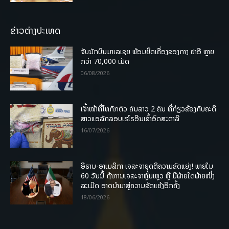
ຂ່າວຕ່າງປະເທດ
ຈັບນັກບິນມາເລເຊຍ ພ້ອມຍຶດເຄື່ອງຂອງກາງ ຢາອີ ຫຼາຍ
ກວ່າ 70,000 ເມັດ
06/08/2026
ເຈົ້າໜ້າທີ່ໄທກັກຕົວ ຄົນລາວ 2 ຄົນ ທີ່ກ່ຽວຂ້ອງກັບຄະດີ
ສາວແອລັກລອບເຮໂຣອີນເຂົ້າອົດສະຕາລີ
16/07/2026
ອີຣານ-ອາເມລິກາ ເຈລະຈາຍຸດຕິຄວາມຂັດແຍ່ງ! ພາຍໃນ
60 ວັນນີ້ ຖ້າການເຈລະຈາຫຼົ້ມເຫຼວ ຫຼື ມີຝ່າຍໃດຝ່າຍໜຶ່ງ
ລະເມີດ ອາດນໍາມາສູ່ຄວາມຂັດແຍ້ງອີກຄັ້ງ
18/06/2026