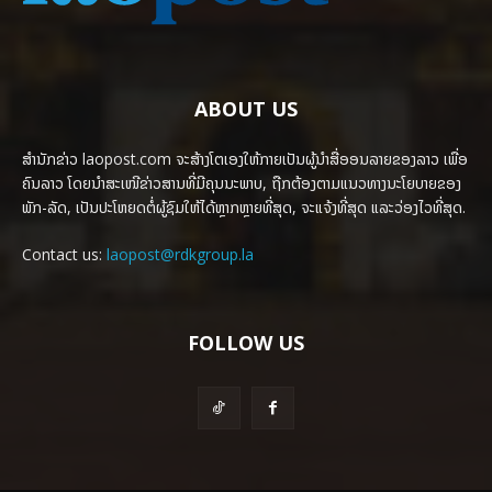
ABOUT US
ສຳນັກຂ່າວ laopost.com ຈະສ້າງໂຕເອງໃຫ້ກາຍເປັນຜູ້ນຳສື່ອອນລາຍຂອງລາວ ເພື່ອ
ຄົນລາວ ໂດຍນຳສະເໜີຂ່າວສານທີ່ມີຄຸນນະພາບ, ຖືກຕ້ອງຕາມແນວທາງນະໂຍບາຍຂອງ
ພັກ-ລັດ, ເປັນປະໂຫຍດຕໍ່ຜູ້ຊົມໃຫ້ໄດ້ຫຼາກຫຼາຍທີ່ສຸດ, ຈະແຈ້ງທີ່ສຸດ ແລະວ່ອງໄວທີ່ສຸດ.
Contact us:
laopost@rdkgroup.la
FOLLOW US