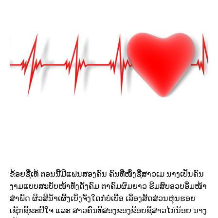
ຂ້ອຍຊື່ເທ້ ຕອນນີ້ມີແຟນສອງຄົນ ຄົນທີ່ໜຶ່ງຊື່ສາວເມ ນາງເປັນຄົນ
ງາມແບບສະບັບໜ້າທັ່ງດັງຄົມ ຕາຄົມຜົມຍາວ ຮີມສົບອວບອີ່ມໜ້າ
ສຳພັດ ຜິວສີນ້ຳເຜິ້ງເບິ່ງຈັ່ງໃດກໍ່ບໍ່ເບື່ອ ເລື່ອງສັດສ່ວນຫຸ່ນຮອຍ
ເຊັກຊີ້ຂະຢີ້ໃຈ ແລະ ສາວຄົນທີສອງຂອງຂ້ອຍຊື່ສາວໄກ່ນ້ອຍ ນາງ