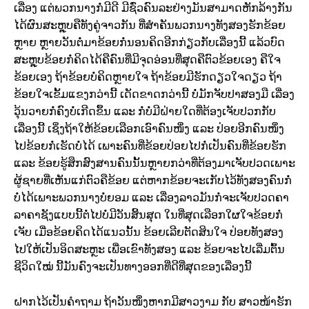
ເລື່ອງ ແຕ່ພວກນາງກໍ່ມີດີ ມີຊົ່ວຄົນລະຢ່າງມັນສາມາດຫັກລ້າງກັນ
ໄດ້ຜົນສະຫຼຸບຄືທັງຄູ່ຈາວກັນ ທີ່ສຳຄັນພວກນາງທັງສອງຮັກຂ້ອຍ
ຫຼາຍ ຫຼາຍວັນຕໍ່ມາຂ້ອຍກໍ່ນອນຄິດອີກກ່ຽວກັບເລື່ອງນີ້ ແລ້ວບົດ
ສະຫຼຸບຂ້ອຍກໍ່ຄິດໄດ້ຄືຄົນທີ່ມີຈຸດອ່ອນທີ່ສຸດຄືຕົວຂ້ອຍເອງ ຄືໃຈ
ຂ້ອຍເອງ ຖ້າຂ້ອຍບໍ່ຄິດຫຼາຍໃຈ ຖ້າຂ້ອຍມີຮັກດຽວໃຈດຽວ ຖ້າ
ຂ້ອຍໃຈເຂັ້ມແຂງກວ່ານີ້ ເດັດຂາດກວ່ານີ້ ບໍ່ມັກຈັບປາສອງມື ເລື່ອງ
ວຸ້ນວາຍກໍ່ຄົງບໍ່ເກີດຂຶ້ນ ແລະ ກໍ່ບໍ່ມີຝ່າຍໃດທີ່ຕ້ອງເຈັບປວກກັບ
ເລື່ອງນີ້ ເຊິ່ງຖ້າໃຫ້ຂ້ອຍເລືອກເອົາຄົນໜຶ່ງ ແລະ ປ່ອຍອີກຄົນໜຶ່ງ
ໄປຂ້ອຍກໍ່ເຮັດບໍ່ໄດ້ ເພາະຄົນທີ່ຂ້ອຍປ່ອຍໄປກໍ່ເປັນຄົນທີ່ຂ້ອຍຮັກ
ແລະ ຂ້ອຍຮູ້ສຶກສົງສານຄົນນັ້ນຫຼາຍກວ່າທີ່ຕ້ອງມາເຈັບປວດເພາະ
ຜູ້ຊາຍທີ່ເຫັນແກ່ຕົວຄືຂ້ອຍ ແຕ່ຫາກຂ້ອຍຈະເກັບໄວ້ທັງສອງຄົນກໍ່
ບໍ່ໄດ້ເພາະພວກນາງບໍ່ຍອມ ແລະ ເລື່ອງລາວມັນກໍ່ຈະເຈັບປວດຄາ
ລາຄາຊັງແບບນີ້ຕໍ່ໄປບໍ່ມີວັນສິ້ນສຸດ ໃນທີ່ສຸດເລືອກໃຜໃຈຂ້ອຍກໍ່
ເຈັບ ເມື່ອຂ້ອຍຄິດໄດ້ແນວນັ້ນ ຂ້ອຍເລີຍຕັດສິນໃຈ ປ່ອຍທັງສອງ
ໄປໃຫ້ເປັນອິດສະຫຼະ ເພື່ອເຂົາທັງສອງ ແລະ ຂ້ອຍຈະໄປເລີ່ມຕົ້ນ
ຊີວິດໃໝ່ ນີ້ມັນຄົງຈະເປັນທາງອອກທີ່ດີທີ່ສຸດຂອງເລື່ອງນີ້
ຝາກໄວ້ເປັນຄຳຖາມ ຖ້າວັນໜຶ່ງຫາກມີສາວງາມ ກັບ ສາວໜ້າຮັກ