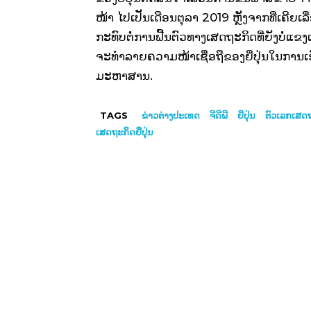
ໜ້າ ​ໄປ​ເປັນ​ເດືອນ​ຕຸລາ 2019 ຫຼັງ​ຈາກ​ທີ່​ເຄີຍ​ເລື່
ກະທົບ​ຕໍ່​ການ​ຟື້ນ​ຕົວ​ທາງ​ເສດຖະກິດ​ທີ່​ຍັງ​ບໍ່​ແຂ
ຈະ​ທຳລາຍ​ຄວາມ​ໜ້າ​ເຊື່ອ​ຖື​ຂອງ​ຍີ່ປຸ່ນ​ໃນ​ການ
ມະຫາສານ.
TAGS
ຂ່າວ​ຕ່າງ​ປະເທດ
ຈີດີພີ
ຍີ່ປຸ່ນ
ຕົວເລກເສດ
ເສດຖະກິດຍີ່ປຸ່ນ