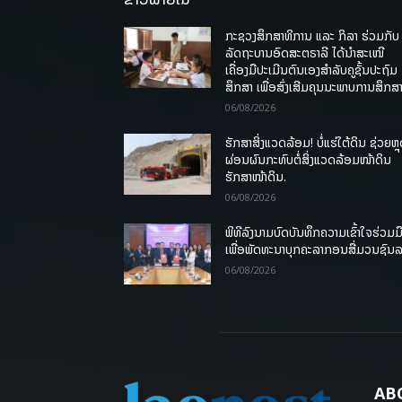
ກະຊວງສຶກສາທິການ ແລະ ກິລາ ຮ່ວມກັບ
ລັດຖະບານອົດສະຕຣາລີ ໄດ້ນຳສະເໜີ
ເຄື່ອງມືປະເມີນຕົນເອງສຳລັບຄູຊັ້ນປະຖົມ
ສຶກສາ ເພື່ອສົ່ງເສີມຄຸນນະພາບການສຶກສາ
06/08/2026
ຮັກສາສິ່ງແວດລ້ອມ! ບໍ່ແຮ່ໃຕ້ດິນ ຊ່ວຍຫຼ
ຜ່ອນຜົນກະທົບຕໍ່ສິ່ງແວດລ້ອມໜ້າດິນ
ຮັກສາໜ້າດິນ.
06/08/2026
ພິທີລົງນາມບົດບັນທຶກຄວາມເຂົ້າໃຈຮ່ວມມ
ເພື່ອພັດທະນາບຸກຄະລາກອນສື່ມວນຊົນ
06/08/2026
AB