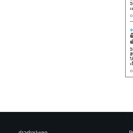
ວ
ເ
0
ຂ
ພ
ພ
ວ
ສ
ໂ
ເ
0
ຂ່າວຕ່າງປະເທດ
P