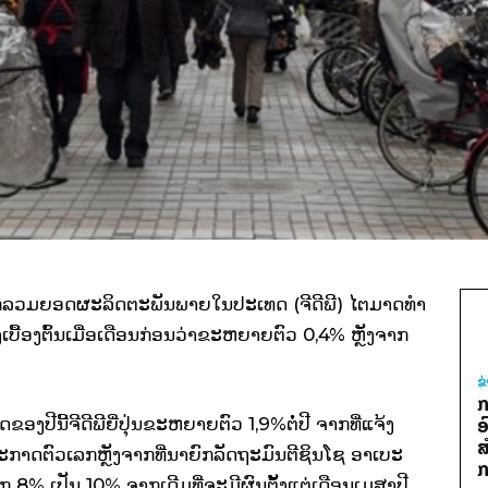
ເລກ​ລວມຍອດ​ຜະລິດ​ຕະພັນ​ພາຍ​ໃນ​ປະ​ເທດ (ຈີ​ດີ​ພີ) ​ໄຕ​ມາດ​ທຳ​
​ເບື້ອງ​ຕົ້ນ​ເມື່ອ​ເດືອນ​ກ່ອນ​ວ່າຂະຫຍາຍຕົວ 0,4% ຫຼັງ​ຈາກ​
ຂ
ກ
ຂອງ​ປີ​ນີ້​ຈີ​ດີ​ພີ​ຍີ່ປຸ່ນ​ຂະຫຍາຍຕົວ 1,9%ຕໍ່​ປີ ຈາກ​ທີ່​ແຈ້ງ​
ອ
ສ
ປະກາດ​ຕົວ​ເລກ​ຫຼັງ​ຈາກ​ທີ່​ນາຍົກ​ລັດຖະມົນຕີ​ຊິນ​ໂຊ ອາ​ເບະ​
ກ
ກ​ 8% ​ເປັນ 10% ຈາກ​ເດີມ​ທີ່​ຈະ​ມີ​ຜົນ​ຕັ້ງ​ແຕ່​ເດືອນ​ເມສາ​ປີ