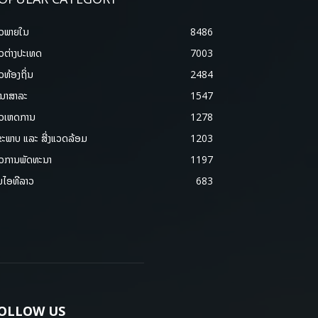
າວພາຍ​ໃນ
8486
າວຕ່າງປະເທດ
7003
າວທ້ອງຖິ່ນ
2484
ນາສາລະ
1547
າວເຫດການ
1278
ຂະພາບ ແລະ ສີ່ງແວດລ້ອມ
1203
າວການພັດທະນາ
1197
ມໄອທີລາວ
683
OLLOW US