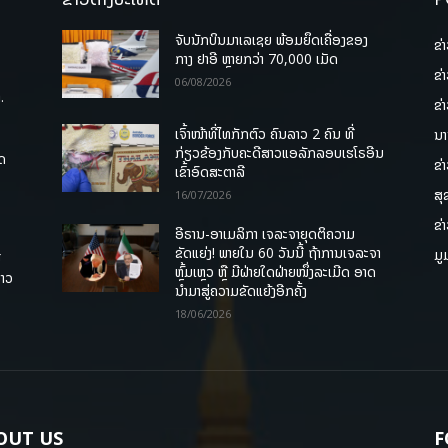
ຈັບນັກບິນມາເລເຊຍ ພ້ອມຍຶດເຄື່ອງຂອງ
ຂ່
ກາງ ຢາອີ ຫຼາຍກວ່າ 70,000 ເມັດ
ຂ່
06/08/2026
.
ຂ່
ເຈົ້າໜ້າທີ່ໄທກັກຕົວ ຄົນລາວ 2 ຄົນ ທີ່
ນາ
ກ່ຽວຂ້ອງກັບຄະດີສາວແອລັກລອບເຮໂຣອີນ
ຸດ
ຂ່
ເຂົ້າອົດສະຕາລີ
ສຸ
16/07/2026
ຂ່
ອີຣານ-ອາເມລິກາ ເຈລະຈາຍຸດຕິຄວາມ
ຂັດແຍ່ງ! ພາຍໃນ 60 ວັນນີ້ ຖ້າການເຈລະຈາ
ມູ
ື
ຫຼົ້ມເຫຼວ ຫຼື ມີຝ່າຍໃດຝ່າຍໜຶ່ງລະເມີດ ອາດ
ລາວ
ນໍາມາສູ່ຄວາມຂັດແຍ້ງອີກຄັ້ງ
18/06/2026
OUT US
F