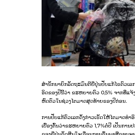
ສຳນັກ​ນາຍົກ​ລັດຖະມົນຕີ​ຍີ່ປຸ່ນ​ປັບ​ແກ້​ໄຂ​ຕົວ​
ອິດ​ຂອງ​ປີ​ນີ້ວ່າ ຂະຫຍາຍຕົວ​ 0,5% ຈາກ​ທີ່​ແຈ້ງ
ຫົດ​ຕົວ​ໃນຊ່ວງ​​ໄຕ​ມາດ​ສຸດ​ທ້າຍ​ຂອງ​ປີ​ກ່ອນ.
ການ​ປັບ​ແກ້​ຕົວ​ເລກ​ດັ່ງກ່າວ​​ເຮັດ​ໃຫ້​ໄຕ​ມາດ​ທຳ​ອິດ​
ເບື້ອງ​ຕົ້ນ​ວ່າ​ຂະຫຍາຍຕົວ 1,7%ຕໍ່​ປີ ​ເປັນ​ການ​
ຂອງ​ຍີ່ປຸ່ນ​ຕັດສິນ​ໃຈ​ເລື່ອນ​ການ​ຂຶ້ນ​ພາສີ​ຂາຍ​ຈາ