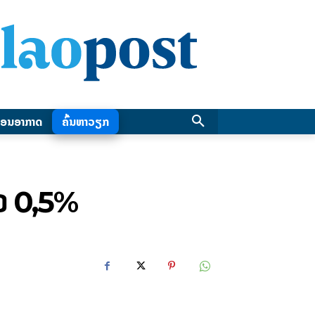
ອນອາກາດ
ຄົ້ນຫາວຽກ
ຕົວ​ 0,5%