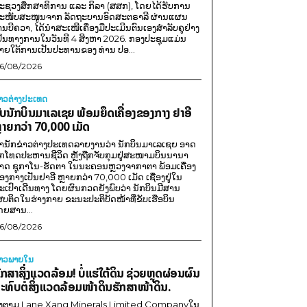
ະຊວງສຶກສາທິການ ແລະ ກິລາ (ສສກ), ໂດຍໄດ້ຮັບການ
ະໜັບສະໜູນຈາກ ລັດຖະບານອົດສະຕຣາລີ ຜ່ານແຜນ
ານບີຄວາ, ໄດ້ນຳສະເໜີເຄື່ອງມືປະເມີນຕົນເອງສຳລັບຄູຢ່າງ
ປັນທາງການໃນວັນທີ 4 ສິງຫາ 2026. ກອງປະຊຸມແມ່ນ
າຍໃຕ້ການເປັນປະທານຂອງ ທ່ານ ປອ...
6/08/2026
່າວຕ່າງປະເທດ
ັບນັກບິນມາເລເຊຍ ພ້ອມຍຶດເຄື່ອງຂອງກາງ ຢາອີ
ຼາຍກວ່າ 70,000 ເມັດ
ຳນັກຂ່າວຕ່າງປະເທດລາຍງານວ່າ ນັກບິນມາເລເຊຍ ອາດ
ືກໂທດປະຫານຊີວິດ ຫຼັງຖືກຈັບກຸມຢູ່ສະໜາມບິນນານາ
າດ ຊູກາໂນ-ຮັດຕາ ໃນນະຄອນຫຼວງຈາກາຕາ ພ້ອມເຄື່ອງ
ອງກາງເປັນຢາອີ ຫຼາຍກວ່າ 70,000 ເມັດ ເຊື່ອງຢູ່ໃນ
ະເປົາເດີນທາງ ໂດຍຜົນກວດຍັງພົບວ່າ ນັກບິນມີສານ
ສບຕິດໃນຮ່າງກາຍ ຂະນະປະຕິບັດໜ້າທີ່ຂັບເຮືອບິນ
ດຍສານ...
6/08/2026
່າວພາຍ​ໃນ
ັກສາສິ່ງແວດລ້ອມ! ບໍ່ແຮ່ໃຕ້ດິນ ຊ່ວຍຫຼຸດຜ່ອນຜົນ
ະທົບຕໍ່ສິ່ງແວດລ້ອມໜ້າດິນຮັກສາໜ້າດິນ.
ີງຕາມ Lane Xang Minerals Limited Companyໃນ