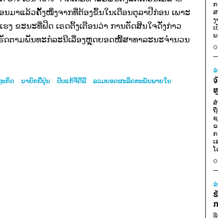
ກ
ອນ​ມາ​ແລ້ວ​​ຄັ້ງ​ໜຶ່ງຈາກ​ທີ່​ຕ້ອງ​ຂຶ້ນ​ໃນ​ເດືອນ​ຕຸລາ​ປີກ່ອນ ​ເພາະ​
ສ
ງ
ງ​ແຮງ ຂະນະ​ທີ່​ຟິດ ​ເຣດຕິ້ງ​ເຕືອນ​ວ່າ ການ​ຕັດສິນ​ໃຈ​ດັ່ງກ່າວ​
ເ
ພ
​ເຮັດ​ຕາມ​ພັນທະກໍລະນີ​ເລື່ອງ​ຫຼຸດ​ຍອດ​ໜີ້​ສາທາລະນະ​ຈຳນວນ​
0
ຂ
ຈ
ຖະກິດ
ນາຍົກຍີ່ປຸ່ນ
ປັບແກ້ຈີດີພີ
ລວມຍອດຜະລິດຕະພັນພາຍໃນ
ຫ
ສ
ຖ
ຊ
ຂ
ກ
ເ
ໂ
0
ຂ
ຮ
ກ
ອ