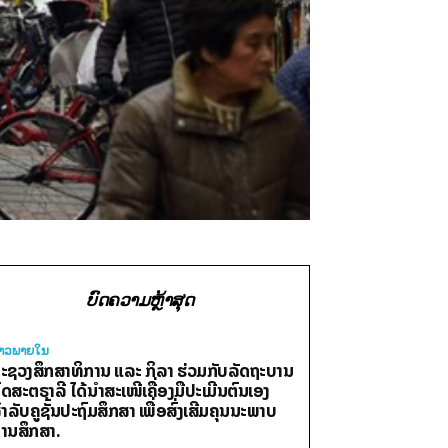
ບົດຄວາມຫຼ້າສຸດ
່າວພາຍ​ໃນ
ະຊວງສຶກສາທິການ ແລະ ກິລາ ຮ່ວມກັບລັດຖະບານ
ົດສະຕຣາລີ ໄດ້ນຳສະເໜີເຄື່ອງມືປະເມີນຕົນເອງ
ຳລັບຄູຊັ້ນປະຖົມສຶກສາ ເພື່ອສົ່ງເສີມຄຸນນະພາບ
ານສຶກສາ.