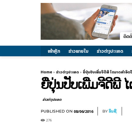
ໜ້າຫຼັກ
ຂ່າວພາຍ​ໃນ
ຂ່າວຕ່າງປະເທດ
Home
ຂ່າວຕ່າງປະເທດ
ຍີ່ປຸ່ນ​ປັບ​ເພີ່ມ​ຈີ​ດີ​ພີ ​ໄຕ​ມາດ​ທຳ​
ຍີ່ປຸ່ນ​ປັບ​ເພີ່ມ​ຈີ​ດ
ຂ່າວຕ່າງປະເທດ
08/06/2016
PUBLISHED ON
BY
ອິນຊີ
276