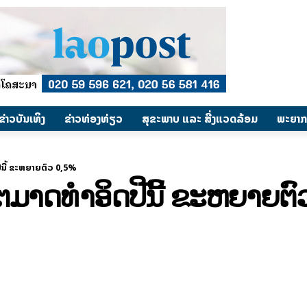
​ຂ່າວບັນເທິງ
​ຂ່າວທ່ອງທ່ຽວ
ສຸຂະພາບ ແລະ ສີ່ງແວດລ້ອມ
ພະຍາກ
ອິດ​ປີ​ນີ້ ຂະຫຍາຍຕົວ​ 0,5%
ີ​ພີ ​ໄຕ​ມາດ​ທຳ​ອິດ​ປີ​ນີ້ ຂະຫຍາຍ