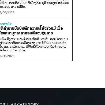
ັນທີ 30 ກໍລະກົດ 2026 ທີ່ເມືອງວິລະບູລີ ແຂວງສະຫວັນນະ
ຂດ, ສປປ ລາວ ບໍລິສັດ...
6/08/2026
່າວພາຍ​ໃນ
ິທີລົງນາມບົດບັນທຶກຄວາມເຂົ້າໃຈຮ່ວມມື ເພື່ອ
ັດທະນາບຸກຄະລາກອນສື່ມວນຊົນລາວ
ັນທີ 4 ສິງຫາ 2026 ທີ່ສະຖາບັນສື່ມວນຊົນ ແລະ ໂຄສະນາ
ັງກັດສະຖາບັນການເມືອງແຫ່ງຊາດ ໂຮ່ຈິມິນ ນະຄອນຮ່າ
ນ້ຍ ສສ. ຫວຽດນາມ, ໄດ້ຈັດພິທີລົງນາມບົດບັນທຶກຄວາມ
ຂົ້າໃຈຮ່ວມມື ລະຫວ່າງ...
6/08/2026
OPULAR CATEGORY