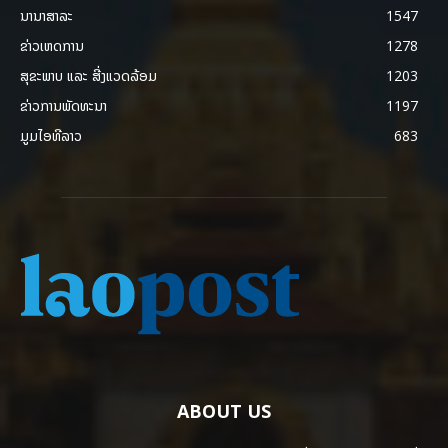
ນານາສາລະ
1547
ຂ່າວເຫດການ
1278
ສຸຂະພາບ ແລະ ສີ່ງແວດລ້ອມ
1203
ຂ່າວການພັດທະນາ
1197
ມູມໄອທີລາວ
683
ABOUT US