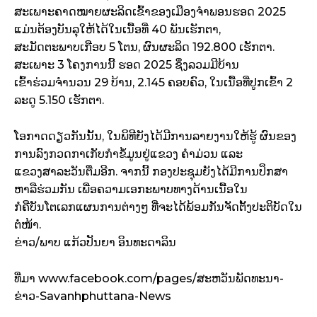
ສະເພາະຄາດໝາຍຜະລິດເຂົ້າຂອງເມືອງຈຳພອນຮອດ 2025
ແມ່ນຕ້ອງບັນລຸໃຫ້ໄດ້ໃນເນື້ອທີ່ 40 ພັນເຮັກຕາ,
ສະມັດຕະພາບເກືອບ 5 ໂຕນ, ຜົນຜະລິດ 192.800 ເຮັກຕາ.
ສະເພາະ 3 ໂຄງການນີ້ ຮອດ 2025 ຊຶ່ງລວມມີບ້ານ
ເຂົ້າຮ່ວມຈຳນວນ 29 ບ້ານ, 2.145 ຄອບຄົວ, ໃນເນື້ອທີ່ປູກເຂົ້າ 2
ລະດູ 5.150 ເຮັກຕາ.
ໂອກາດດຽວກັນນັ້ນ, ໃນພິທີຍັງໄດ້ມີການລາຍງານໃຫ້ຮູ້ ຜົນຂອງ
ການລົງກວດກາເກັບກຳຂໍ້ມູນຢູ່ແຂວງ ຄຳມ່ວນ ແລະ
ແຂວງສາລະວັນຕື່ມອີກ. ຈາກນີ້ ກອງປະຊຸມຍັງໄດ້ມີການປຶກສາ
ຫາລືຮ່ວມກັນ ເພື່ອຄວາມເອກະພາບທາງດ້ານເນື້ອໃນ
ກໍຄືບັນໂຕເລກແຜນການຕ່າງໆ ທີ່ຈະໄດ້ພ້ອມກັນຈັດຕັ້ງປະຕິບັດໃນ
ຕໍ່ໜ້າ.
ຂ່າວ/ພາບ ແກ້ວປັນຍາ ອິນທະດາລິນ
ທີ່ມາ www.facebook.com/pages/ສະຫວັນພັດທະນາ-
ຂ່າວ-Savanhphuttana-News