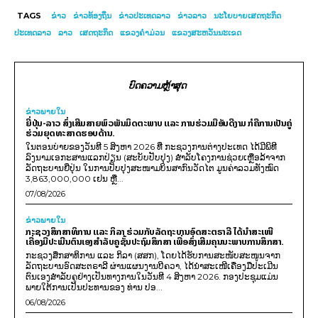
TAGS
ຂ່າວ
ຂ່າວທ້ອງຖິ່ນ
ຂ່າວປະເທດລາວ
ຂ່າວລາວ
ນະໂຍບາຍເສດຖະກິດ
ປະເທດລາວ
ລາວ
ເສດຖະກິດ
ແຂວງຄຳມ່ວນ
ແຂວງສະຫວັນນະເຂດ
ບົດຄວາມຫຼ້າສຸດ
ຂ່າວພາຍ​ໃນ
ຍີ່ປຸ່ນ-ລາວ ສົ່ງເສີມສາຍພົວພັນມິດຕະພາບ ແລະ ການຮ່ວມມືອັນດີງາມ ກໍຄືການເປັນຄູ່
ຮ່ວມຍຸດທະສາດຮອບດ້ານ.
ໃນຕອນບ່າຍຂອງວັນທີ 5 ສິງຫາ 2026 ທີ່ ກະຊວງການຕ່າງປະເທດ ໄດ້ມີພິທີ
ລົງນາມເອກະສານແລກປ່ຽນ (ສະບັບປັບປຸງ) ສໍາລັບໂຄງການຊ່ວຍເຫຼືອລ້າຈາກ
ລັດຖະບານຍີ່ປຸ່ນ ໃນການປັບປຸງສະໜາມບິນສາກົນວັດໄຕ ມູນຄ່າລວມທັງໝົດ
3,863,000,000 ເຢນ ຫຼື...
07/08/2026
ຂ່າວພາຍ​ໃນ
ກະຊວງສຶກສາທິການ ແລະ ກິລາ ຮ່ວມກັບລັດຖະບານອົດສະຕຣາລີ ໄດ້ນຳສະເໜີ
ເຄື່ອງມືປະເມີນຕົນເອງສຳລັບຄູຊັ້ນປະຖົມສຶກສາ ເພື່ອສົ່ງເສີມຄຸນນະພາບການສຶກສາ.
ກະຊວງສຶກສາທິການ ແລະ ກິລາ (ສສກ), ໂດຍໄດ້ຮັບການສະໜັບສະໜູນຈາກ
ລັດຖະບານອົດສະຕຣາລີ ຜ່ານແຜນງານບີຄວາ, ໄດ້ນຳສະເໜີເຄື່ອງມືປະເມີນ
ຕົນເອງສຳລັບຄູຢ່າງເປັນທາງການໃນວັນທີ 4 ສິງຫາ 2026. ກອງປະຊຸມແມ່ນ
ພາຍໃຕ້ການເປັນປະທານຂອງ ທ່ານ ປອ...
06/08/2026