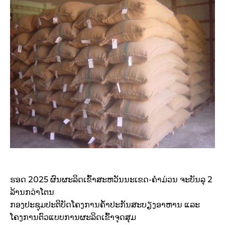
ຮອດ 2025 ຜົນຜະລິດເຂົ້າສະຫວັນນະເຂດ-ຄຳມ່ວນ ຈະບັນລຸ 2
ລ້ານກວ່າໂຕນ
ກອງປະຊຸມປະຕິບັດໂຄງການຄ້ຳປະກັນສະບຽງອາຫານ ແລະ
ໂຄງການຕົວແບບການຜະລິດເຂົ້າຈຸດສຸມ