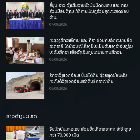
ຍີ່ປຸ່ນ-ລາວ ສົ່ງເສີມສາຍພົວພັນມິດຕະພາບ ແລະ ການ
ຮ່ວມມືອັນດີງາມ ກໍຄືການເປັນຄູ່ຮ່ວມຍຸດທະສາດຮອບ
ດ້ານ.
07/08/2026
ກະຊວງສຶກສາທິການ ແລະ ກິລາ ຮ່ວມກັບລັດຖະບານອົດ
ສະຕຣາລີ ໄດ້ນຳສະເໜີເຄື່ອງມືປະເມີນຕົນເອງສຳລັບຄູຊັ້ນ
ປະຖົມສຶກສາ ເພື່ອສົ່ງເສີມຄຸນນະພາບການສຶກສາ.
06/08/2026
ຮັກສາສິ່ງແວດລ້ອມ! ບໍ່ແຮ່ໃຕ້ດິນ ຊ່ວຍຫຼຸດຜ່ອນຜົນ
ກະທົບຕໍ່ສິ່ງແວດລ້ອມໜ້າດິນຮັກສາໜ້າດິນ.
06/08/2026
ຂ່າວຕ່າງປະເທດ
ຈັບນັກບິນມາເລເຊຍ ພ້ອມຍຶດເຄື່ອງຂອງກາງ ຢາອີ ຫຼາຍ
ກວ່າ 70,000 ເມັດ