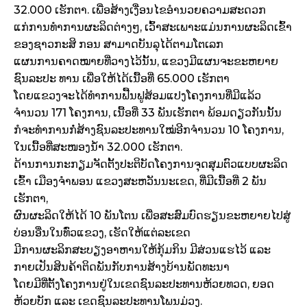
32.000 ເຮັກຕາ. ເພື່ອສ້າງເງື່ອນໄຂອຳນວຍຄວາມສະດວກ
ແກ່ການທຳການຜະລິດຕ່າງໆ, ເວົ້າສະເພາະແມ່ນການຜະລິດເຂົ້າ
ຂອງຊາວກະສິ ກອນ ສາມາດບັນລຸໄດ້ຕາມໂຕເລກ
ແຜນການຄາດໝາຍທີ່ວາງໄວ້ນັ້ນ, ແຂວງມີແຜນຈະຂະຫຍາຍ
ຊົນລະປະ ທານ ເພື່ອໃຫ້ໄດ້ເນື້ອທີ່ 65.000 ເຮັກຕາ
ໂດຍແຂວງຈະໄດ້ທຳການຟື້ນຟູສ້ອມແປງໂຄງການທີ່ມີແລ້ວ
ຈຳນວນ 171 ໂຄງການ, ເນື້ອທີ່ 33 ພັນເຮັກຕາ ພ້ອມດຽວກັນນັ້ນ
ກໍຈະທຳການກໍ່ສ້າງຊົນລະປະທານໃໝ່ອີກຈຳນວນ 10 ໂຄງການ,
ໃນເນື້ອທີ່ສະໜອງນ້ຳ 32.000 ເຮັກຕາ.
ດ້ານການກະກຽມຈັດຕັ້ງປະຕິບັດໂຄງການຈຸດສຸມຕົວແບບຜະລິດ
ເຂົ້າ ເມືອງຈຳພອນ ແຂວງສະຫວັນນະເຂດ, ທີ່ມີເນື້ອທີ່ 2 ພັນ
ເຮັກຕາ,
ຜົນຜະລິດໃຫ້ໄດ້ 10 ພັນໂຕນ ເພື່ອສະສົມບົດຮຽນຂະຫຍາຍໄປສູ່
ບ່ອນອື່ນໃນທົ່ວແຂວງ, ເຮັດໃຫ້ແຕ່ລະເຂດ
ມີການຜະລິກສະບຽງອາຫານໃຫ້ກຸ້ມກິນ ມີສ່ວນແຮໄວ້ ແລະ
ກາຍເປັນສິນຄ້າຕິດພັນກັບການສ້າງບ້ານພັດທະນາ
ໂດຍມີທີ່ຕັ້ງໂຄງການຢູ່ໃນເຂດຊົນລະປະທານຫ້ວຍທວດ, ຍອດ
ຫ້ວຍບັກ ແລະ ເຂດຊົນລະປະທານໂພນມ່ວງ.