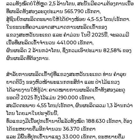
ລວມທັງໝົດບໍ່ໃຫ້ຫຼຸດ 2,5 ລ້ານໂຕນ, ສະນັ້ນມີຄວາມຕ້ອງການເນື້ອ
ທີ່ຜະລິດທັງສອງລະດູປະມານ 565.790 ເຮັກຕາ,
ສູ້ຊົນຍົກຜະລິດຕະພາບໃຫ້ໄດ້ຢ່າງໜ້ອຍ 4,5-5,5 ໂຕນ/ເຮັກຕາ.
ໃນຂະນະທີ່ຄວາມອາດສາມາດການຜະລິດເຂົ້າຂອງ
ແຂວງສະຫວັນນະເຂດ ແລະ ຄຳມ່ວນ ໃນປີ 2025ນີ້, ຈະລວມມີ
ເນື້ອທີ່ຜະລິດເຂົ້າຈຳນວນ 441.000 ເຮັກຕາ,
ຜົນຜະລິດ 2 ລ້ານກວ່າໂຕນ, ຊຶ່ງກວມເອົາປະມານ 82,58% ຂອງ
ຜົນຜະລິດທີ່ຕ້ອງການ.
ສຳລັບການຜະລິດເຂົ້າຢູ່ທີ່ແຂວງສະຫວັນນະເຂດ ທ່ານ ຄຳລຸຍ
ຍາດຕິວົງ ຮອງຫົວໜ້າພະແນກກະສິກຳ ແລະ ປ່າໄມ້ແຂວງ
ໄດ້ລາຍງານໃຫ້ຮູ້ວ່າ: ຄາດໝາຍການຜະລິດເຂົ້າທັງສອງລະດູ
ຮອດປີ 2025 ຕັ້ງໄວ້ແມ່ນ 290.000 ເຮັກຕາ,
ສະມັດຕະພາບ 4,55 ໂຕນ/ເຮັກຕາ, ຜົນຜະລິດລວມ 1,3 ລ້ານກວ່າ
ໂຕນ ໂດຍມາໃນປະຈຸບັນນີ້,
ທົ່ວແຂວງມີເນື້ອປູກເຂົ້ານາປີແລ້ວທັງໝົດ 188.630 ເຮັກຕາ, ຕ້ອງ
ໄດ້ຂະຫຍາຍຕື່ມອີກຈຳນວນ 36.370 ເຮັກຕາ
ແລະ ມີພື້ນທີ່ປູກເຂົ້ານາແຊງ 33.000 ເຮັກຕາ, ຂະຫຍາຍຕື່ມ