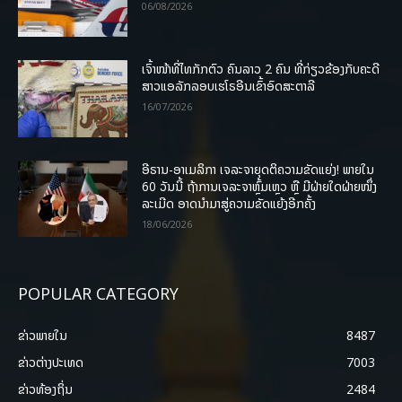
06/08/2026
ເຈົ້າໜ້າທີ່ໄທກັກຕົວ ຄົນລາວ 2 ຄົນ ທີ່ກ່ຽວຂ້ອງກັບຄະດີ
ສາວແອລັກລອບເຮໂຣອີນເຂົ້າອົດສະຕາລີ
16/07/2026
ອີຣານ-ອາເມລິກາ ເຈລະຈາຍຸດຕິຄວາມຂັດແຍ່ງ! ພາຍໃນ
60 ວັນນີ້ ຖ້າການເຈລະຈາຫຼົ້ມເຫຼວ ຫຼື ມີຝ່າຍໃດຝ່າຍໜຶ່ງ
ລະເມີດ ອາດນໍາມາສູ່ຄວາມຂັດແຍ້ງອີກຄັ້ງ
18/06/2026
POPULAR CATEGORY
ຂ່າວພາຍ​ໃນ
8487
ຂ່າວຕ່າງປະເທດ
7003
ຂ່າວທ້ອງຖິ່ນ
2484