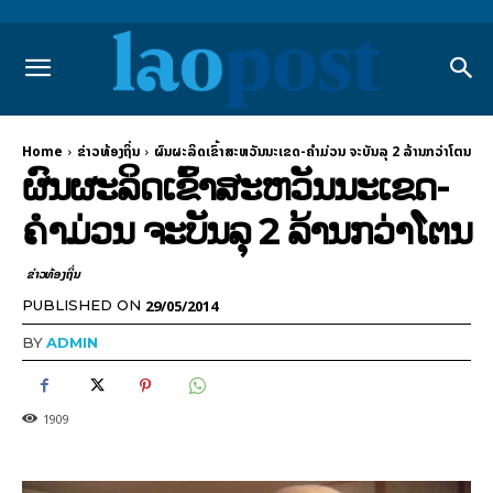
Home
ຂ່າວທ້ອງຖິ່ນ
ຜົນຜະລິດເຂົ້າສະຫວັນນະເຂດ-ຄຳມ່ວນ ຈະບັນລຸ 2 ລ້ານກວ່າໂຕນ
ຜົນຜະລິດເຂົ້າສະຫວັນນະເຂດ-
ຄຳມ່ວນ ຈະບັນລຸ 2 ລ້ານກວ່າໂຕນ
ຂ່າວທ້ອງຖິ່ນ
29/05/2014
PUBLISHED ON
BY
ADMIN
1909