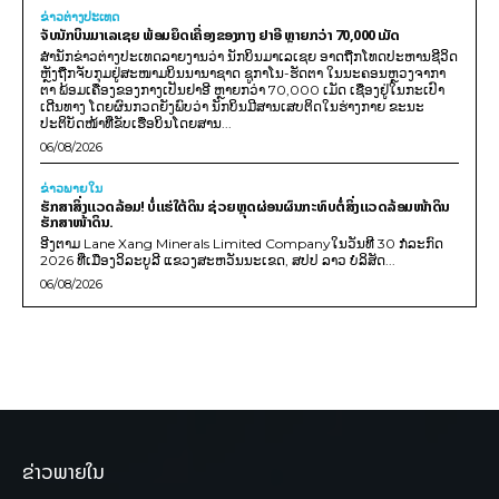
ຂ່າວຕ່າງປະເທດ
ຈັບນັກບິນມາເລເຊຍ ພ້ອມຍຶດເຄື່ອງຂອງກາງ ຢາອີ ຫຼາຍກວ່າ 70,000 ເມັດ
ສຳນັກຂ່າວຕ່າງປະເທດລາຍງານວ່າ ນັກບິນມາເລເຊຍ ອາດຖືກໂທດປະຫານຊີວິດ
ຫຼັງຖືກຈັບກຸມຢູ່ສະໜາມບິນນານາຊາດ ຊູກາໂນ-ຮັດຕາ ໃນນະຄອນຫຼວງຈາກາ
ຕາ ພ້ອມເຄື່ອງຂອງກາງເປັນຢາອີ ຫຼາຍກວ່າ 70,000 ເມັດ ເຊື່ອງຢູ່ໃນກະເປົາ
ເດີນທາງ ໂດຍຜົນກວດຍັງພົບວ່າ ນັກບິນມີສານເສບຕິດໃນຮ່າງກາຍ ຂະນະ
ປະຕິບັດໜ້າທີ່ຂັບເຮືອບິນໂດຍສານ...
06/08/2026
ຂ່າວພາຍ​ໃນ
ຮັກສາສິ່ງແວດລ້ອມ! ບໍ່ແຮ່ໃຕ້ດິນ ຊ່ວຍຫຼຸດຜ່ອນຜົນກະທົບຕໍ່ສິ່ງແວດລ້ອມໜ້າດິນ
ຮັກສາໜ້າດິນ.
ອີງຕາມ Lane Xang Minerals Limited Companyໃນວັນທີ 30 ກໍລະກົດ
2026 ທີ່ເມືອງວິລະບູລີ ແຂວງສະຫວັນນະເຂດ, ສປປ ລາວ ບໍລິສັດ...
06/08/2026
ຂ່າວພາຍໃນ