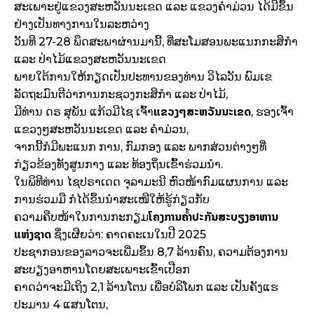
ສະເພາະຢູ່ແຂວງສະຫວັນນະເຂດ ແລະ ແຂວງຄຳມ່ວນ ໄດ້ມີຂຶ້ນ
ຢ່າງເປັນທາງການໃນລະຫວ່າງ
ວັນທີ 27-28 ພຶດສະພາຜ່ານມານີ້, ທີ່ສະໂມສອນພະແນກກະສິກຳ
ແລະ ປ່າໄມ້ແຂວງສະຫວັນນະເຂດ
ພາຍໃຕ້ການໃຫ້ກຽດເປັນປະທານຂອງທ່ານ ວິໄລວັນ ພົມເຂ
ລັດຖະມົນຕີວ່າການກະຊວງກະສິກຳ ແລະ ປ່າໄມ້,
ແຂວງໆສະຫວັນນະເຂດ
ມີທ່ານ ດຣ ສຸພັນ ແກ້ວມີໄຊ ເຈົ້າ
, ຮອງເຈົ້າ
ແຂວງໆສະຫວັນນະເຂດ ແລະ ຄຳມ່ວນ,
ຈາກນີ້ກໍມີພະແນກ ການ, ກົມກອງ ແລະ ພາກສ່ວນຕ່າງໆທີ່
ກ່ຽວຂ້ອງທັງສູນກາງ ແລະ ທ້ອງຖິ່ນເຂົ້າຮ່ວມນຳ.
ໃນພິທີທ່ານ ໄຊປຣາເດດ ຈຸລາມະນີ ຫົວໜ້າກົມແຜນການ ແລະ
ການຮ່ວມມື ກໍໄດ້ຂຶ້ນນຳສະເໜີໃຫ້ຮູ້ກ່ຽວກັບ
ໂຄງການຄ້ຳປະກັນສະບຽງອາຫານ
ຄວາມຄືບໜ້າໃນການກະກຽມ
ແຫ່ງຊາດ
ຊຶ່ງເຜີຍວ່າ: ຄາດຄະເນໃນປີ 2025
ປະຊາກອນຂອງລາວຈະເພີ່ມຂຶ້ນ 8,7 ລ້ານຄົນ, ຄວາມຕ້ອງການ
ສະບຽງອາຫານໂດຍສະເພາະເຂົ້າເປືອກ
ຄາດວ່າຈະມີເຖິງ 2,1 ລ້ານໂຕນ ເພື່ອບໍລິໂພກ ແລະ ເປັນຄັງແຮ
ປະມານ 4 ແສນໂຕນ,