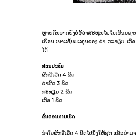
ຫຼາຍຄົນອາດຍັງບໍ່ຮູ້ວ່າສະໝຸນໄພໃນເຮືອນຊາ
ເຮືອນ ເພາະຊັບພະຄຸນຂອງ ຂ່າ, ກະທຽບ, ເກືອ 
ໄດ້
ສ່ວນປະສົມ
ຜັກອີ່ເລີດ 4 ຂີດ
ຂ່າສົດ 3 ຂີດ
ກະທຽມ 2 ຂີດ
ເກືອ 1 ຂີດ
ຂັ່ນຕອນການເຮັດ
ນຳໃບຜັກອີເລີດ 4 ຂີດໄປນຶ້ງໃຫ້ສຸກ ແລ້ວນຳ