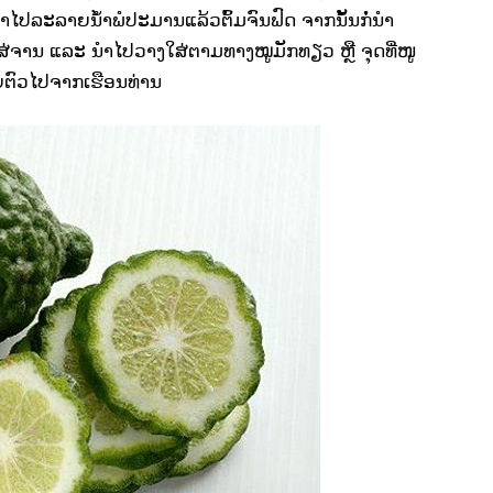
ເອົາໄປລະລາຍນ້ຳພໍປະມານແລ້ວຕົ້ມຈົນຟົດ ຈາກນັ້ນກໍ່ນຳ
ໃສ່ຈານ ແລະ ນຳໄປວາງໃສ່ຕາມທາງໝູມັກທຽວ ຫຼື ຈຸດທີ່ໜູ
າຍຕົວໄປຈາກເຮືອນທ່ານ