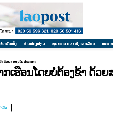
​ຂ່າວບັນເທິງ
​ຂ່າວທ່ອງທ່ຽວ
ສຸຂະພາບ ແລະ ສີ່ງແວດລ້ອມ
ພະຍາກ
ອງຂ້າ ດ້ວຍສະໝຸນໄພທຳມະຊາດ
າກເຮືອນໂດຍບໍ່ຕ້ອງຂ້າ ດ້ວ
້ຳມັດ