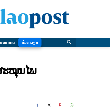
ອນອາກາດ
ຄົ້ນຫາວຽກ
ຍສະໝຸນໄພ