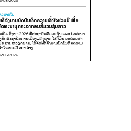
6/08/2026
່າວພາຍ​ໃນ
ິທີລົງນາມບົດບັນທຶກຄວາມເຂົ້າໃຈຮ່ວມມື ເພື່ອ
ັດທະນາບຸກຄະລາກອນສື່ມວນຊົນລາວ
ັນທີ 4 ສິງຫາ 2026 ທີ່ສະຖາບັນສື່ມວນຊົນ ແລະ ໂຄສະນາ
ັງກັດສະຖາບັນການເມືອງແຫ່ງຊາດ ໂຮ່ຈິມິນ ນະຄອນຮ່າ
ນ້ຍ ສສ. ຫວຽດນາມ, ໄດ້ຈັດພິທີລົງນາມບົດບັນທຶກຄວາມ
ຂົ້າໃຈຮ່ວມມື ລະຫວ່າງ...
6/08/2026