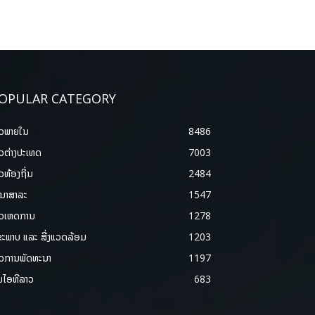
OPULAR CATEGORY
າວພາຍ​ໃນ
8486
າວຕ່າງປະເທດ
7003
າວທ້ອງຖິ່ນ
2484
ນາສາລະ
1547
າວເຫດການ
1278
ຂະພາບ ແລະ ສີ່ງແວດລ້ອມ
1203
າວການພັດທະນາ
1197
ມໄອທີລາວ
683