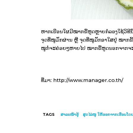
ຫາກເຮືອນໃຜມີໝາກຂີ້ຫູດຫຼາຍກໍ່ລອງໃຊ້ວິທີ
ຈຸດທີ່ໜູມັກຜ່ານ ຫຼື ຈຸດທີ່ໜູມັກອາໃສຢູ່ ໝາກຂີ
ໜູກໍ່ຈະຄ່ອຍໆຫາຍໄປ ໝາກຂີ້ຫູດນອກຈາກຈະໄລ
ທີ່ມາ: http://www.manager.co.th/
TAGS
ສາລະໜ້າຮູ້
ສູດໄລ່ໜູ ໃຫ້ອອກຈາກເຮືອນໂດ