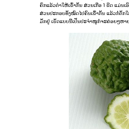
ຄົກແລ້ວຕຳໃຫ້ເຂົ້າກັນ ສ່ວນເກືອ 1 ຂີດ ແມ່ນ
ສ່ວນປະກອບທັງໝົດໄປຄົນເຂົ້າກັນ ແລ້ວກໍ່ຕັກ
ມັກຢູ່ ເຮັດແບບນີ້ເປັນປະຈຳໜູກໍ່ຈະຄ່ອຍໆຫ