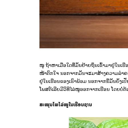
ໜູ ຖ້າຫາເມື່ອໃດທີ່ມັນຢ້າຍຖິ່ນເຂົ້າມາຢູ່ໃນເ
ໜ້າຕົກໃຈ ນອກຈາກມັນຈະມາສ້າງຄວາມລຳຄານໃຫ້
ຢູ່ໃນເຮືອນຂອງເຮົາພ້ອມ ນອກຈາກນີ້ມັນຍັງເປ
ໂພສຕ໌ເລີຍມີວິທີໄລ່ໜູອອກຈາກເຮືອນ ໂດຍບ
ສະໝຸນໄພໄລ່ໜູໃນເຮືອນຊານ