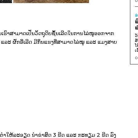
0
ຂ
ພ
ພ
ນເຮົາສາມາດເປັນວັດຖຸດິບຊັ້ນເລີດໃນການໄລ່ໜູອອກຈາກ
ວ
ສ
ແລະ ຜັກອີ່ເລີດ ມີກິ່ນແຮງທີ່ສາມາດໄລ່ໝູ ແລະ ແມງສາບ
ໂ
ເ
0
ມາຕຳໃຫ້ລະອຽດ ນຳຂ່າສົດ 3 ຂີດ ແລະ ກະທຽມ 2 ຂີດ ລົງ