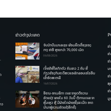
ຂ່າວຕ່າງປະເທດ
P
ຈັບນັກບິນມາເລເຊຍ ພ້ອມຍຶດເຄື່ອງຂອງ
ຂ່
ກາງ ຢາອີ ຫຼາຍກວ່າ 70,000 ເມັດ
ຂ່
06/08/2026
.
ຂ່
ເຈົ້າໜ້າທີ່ໄທກັກຕົວ ຄົນລາວ 2 ຄົນ ທີ່
ນາ
ກ່ຽວຂ້ອງກັບຄະດີສາວແອລັກລອບເຮໂຣອີນ
ຸດ
ຂ່
ເຂົ້າອົດສະຕາລີ
ສຸ
16/07/2026
ຂ່
ອີຣານ-ອາເມລິກາ ເຈລະຈາຍຸດຕິຄວາມ
ຂັດແຍ່ງ! ພາຍໃນ 60 ວັນນີ້ ຖ້າການເຈລະຈາ
ມູ
ື
ຫຼົ້ມເຫຼວ ຫຼື ມີຝ່າຍໃດຝ່າຍໜຶ່ງລະເມີດ ອາດ
ລາວ
ນໍາມາສູ່ຄວາມຂັດແຍ້ງອີກຄັ້ງ