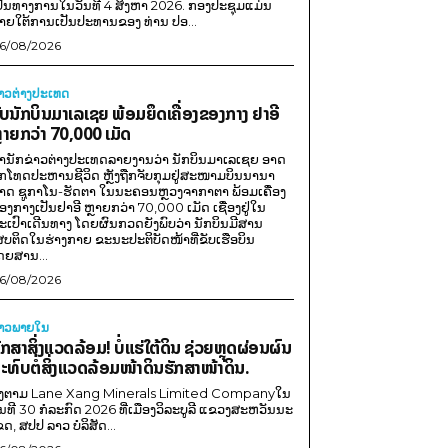
ປັນທາງການໃນວັນທີ 4 ສິງຫາ 2026. ກອງປະຊຸມແມ່ນ
າຍໃຕ້ການເປັນປະທານຂອງ ທ່ານ ປອ...
6/08/2026
່າວຕ່າງປະເທດ
ັບນັກບິນມາເລເຊຍ ພ້ອມຍຶດເຄື່ອງຂອງກາງ ຢາອີ
ຼາຍກວ່າ 70,000 ເມັດ
ຳນັກຂ່າວຕ່າງປະເທດລາຍງານວ່າ ນັກບິນມາເລເຊຍ ອາດ
ືກໂທດປະຫານຊີວິດ ຫຼັງຖືກຈັບກຸມຢູ່ສະໜາມບິນນານາ
າດ ຊູກາໂນ-ຮັດຕາ ໃນນະຄອນຫຼວງຈາກາຕາ ພ້ອມເຄື່ອງ
ອງກາງເປັນຢາອີ ຫຼາຍກວ່າ 70,000 ເມັດ ເຊື່ອງຢູ່ໃນ
ະເປົາເດີນທາງ ໂດຍຜົນກວດຍັງພົບວ່າ ນັກບິນມີສານ
ສບຕິດໃນຮ່າງກາຍ ຂະນະປະຕິບັດໜ້າທີ່ຂັບເຮືອບິນ
ດຍສານ...
6/08/2026
່າວພາຍ​ໃນ
ັກສາສິ່ງແວດລ້ອມ! ບໍ່ແຮ່ໃຕ້ດິນ ຊ່ວຍຫຼຸດຜ່ອນຜົນ
ະທົບຕໍ່ສິ່ງແວດລ້ອມໜ້າດິນຮັກສາໜ້າດິນ.
ີງຕາມ Lane Xang Minerals Limited Companyໃນ
ັນທີ 30 ກໍລະກົດ 2026 ທີ່ເມືອງວິລະບູລີ ແຂວງສະຫວັນນະ
ຂດ, ສປປ ລາວ ບໍລິສັດ...