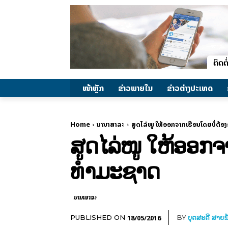
ໜ້າຫຼັກ
ຂ່າວພາຍ​ໃນ
ຂ່າວຕ່າງປະເທດ
Home
ນານາສາລະ
ສູດໄລ່ໜູ ໃຫ້ອອກຈາກເຮືອນໂດຍບໍ່ຕ້
ສູດໄລ່ໜູ ໃຫ້ອອກຈ
ທຳມະຊາດ
ນານາສາລະ
18/05/2016
PUBLISHED ON
BY
ບຸດສະດີ ສາຍນ