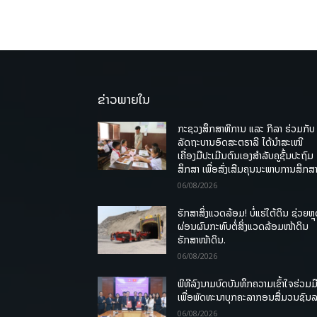
ຂ່າວພາຍໃນ
ກະຊວງສຶກສາທິການ ແລະ ກິລາ ຮ່ວມກັບ
ລັດຖະບານອົດສະຕຣາລີ ໄດ້ນຳສະເໜີ
ເຄື່ອງມືປະເມີນຕົນເອງສຳລັບຄູຊັ້ນປະຖົມ
ສຶກສາ ເພື່ອສົ່ງເສີມຄຸນນະພາບການສຶກສາ
06/08/2026
ຮັກສາສິ່ງແວດລ້ອມ! ບໍ່ແຮ່ໃຕ້ດິນ ຊ່ວຍຫຼ
ຜ່ອນຜົນກະທົບຕໍ່ສິ່ງແວດລ້ອມໜ້າດິນ
ຮັກສາໜ້າດິນ.
06/08/2026
ພິທີລົງນາມບົດບັນທຶກຄວາມເຂົ້າໃຈຮ່ວມມ
ເພື່ອພັດທະນາບຸກຄະລາກອນສື່ມວນຊົນ
06/08/2026