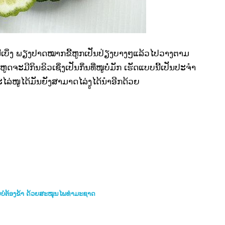
ນີ້ເບິ່ງ ພຽງປາດໝາກຂີ້ຫູກເປັນປ່ຽງບາງໆແລ້ວໄປວາງຕາມ
້ຫູດຈະມີກິນຂິວເຊິ່ງເປັນກິ່ນທີ່ໜູບໍ່ມັກ ເຮັດແບບນີ້ເປັນປະຈຳ
່ໜູໄດ້ມັນຍັງສາມາດໄລ່ງູໄດ້ນຳອີກດ້ວຍ
ຍບໍ່ຕ້ອງຂ້າ ດ້ວຍສະໝຸນໄພທຳມະຊາດ