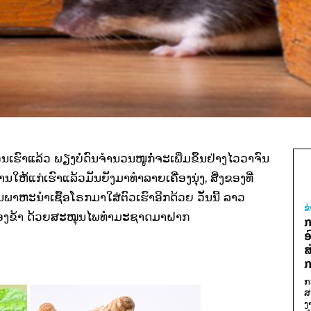
ຮືອນເຮົາແລ້ວ ພຽງບໍ່ດົນຈຳນວນໜູກໍ່ຈະເພີ່ມຂຶ້ນຢ່າງໄວວາຈົນ
ແກ່ເຮົາແລ້ວມັນຍັງມາທຳລາຍເຄື່ອງນຸ່ງ, ສິ່ງຂອງທີ່
ັນພາຫະນຳເຊື້ອໂຣກມາໃສ່ຕົວເຮົາອີກດ້ວຍ ວັນນີ້ ລາວ
ຂ
ໍ່ຕ້ອງຂ້າ ດ້ວຍສະໝຸນໄພທຳມະຊາດມາຝາກ
ກ
ອ
ສ
ກ
ກ
ສ
ງ