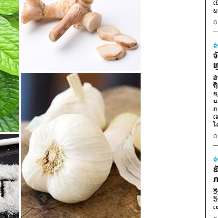
ເ
ພ
0
ຂ
ຈ
ຫ
ສ
ຖ
ຊ
ຂ
ກ
ເ
ໂ
0
ຂ
ຮ
ກ
ອ
ວ
ເ