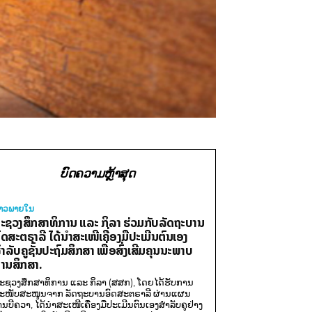
ບົດຄວາມຫຼ້າສຸດ
່າວພາຍ​ໃນ
ະຊວງສຶກສາທິການ ແລະ ກິລາ ຮ່ວມກັບລັດຖະບານ
ົດສະຕຣາລີ ໄດ້ນຳສະເໜີເຄື່ອງມືປະເມີນຕົນເອງ
ຳລັບຄູຊັ້ນປະຖົມສຶກສາ ເພື່ອສົ່ງເສີມຄຸນນະພາບ
ານສຶກສາ.
ະຊວງສຶກສາທິການ ແລະ ກິລາ (ສສກ), ໂດຍໄດ້ຮັບການ
ະໜັບສະໜູນຈາກ ລັດຖະບານອົດສະຕຣາລີ ຜ່ານແຜນ
ານບີຄວາ, ໄດ້ນຳສະເໜີເຄື່ອງມືປະເມີນຕົນເອງສຳລັບຄູຢ່າງ