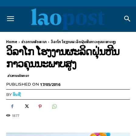
Home
ຂ່າວການພັດທະນາ
ວິ­ລາ​ໂກ ໂຮງ­ງານ​ຜະ­ລິດ​ຝຸ່ນ​ຫີນ​ກາວ​ຄຸນ​ນະ​ພາບ​ສູງ
ວິ­ລາ​ໂກ ໂຮງ­ງານ​ຜະ­ລິດ​ຝຸ່ນ​ຫີນ​
ກາວ​ຄຸນ​ນະ​ພາບ​ສູງ
ຂ່າວການພັດທະນາ
17/05/2016
PUBLISHED ON
BY
ອິນຊີ
1877