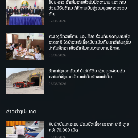
ຍີ່ປຸ່ນ-ລາວ ສົ່ງເສີມສາຍພົວພັນມິດຕະພາບ ແລະ ການ
ຮ່ວມມືອັນດີງາມ ກໍຄືການເປັນຄູ່ຮ່ວມຍຸດທະສາດຮອບ
ດ້ານ.
07/08/2026
ກະຊວງສຶກສາທິການ ແລະ ກິລາ ຮ່ວມກັບລັດຖະບານອົດ
ສະຕຣາລີ ໄດ້ນຳສະເໜີເຄື່ອງມືປະເມີນຕົນເອງສຳລັບຄູຊັ້ນ
ປະຖົມສຶກສາ ເພື່ອສົ່ງເສີມຄຸນນະພາບການສຶກສາ.
06/08/2026
ຮັກສາສິ່ງແວດລ້ອມ! ບໍ່ແຮ່ໃຕ້ດິນ ຊ່ວຍຫຼຸດຜ່ອນຜົນ
ກະທົບຕໍ່ສິ່ງແວດລ້ອມໜ້າດິນຮັກສາໜ້າດິນ.
06/08/2026
ຂ່າວຕ່າງປະເທດ
ຈັບນັກບິນມາເລເຊຍ ພ້ອມຍຶດເຄື່ອງຂອງກາງ ຢາອີ ຫຼາຍ
ກວ່າ 70,000 ເມັດ
06/08/2026