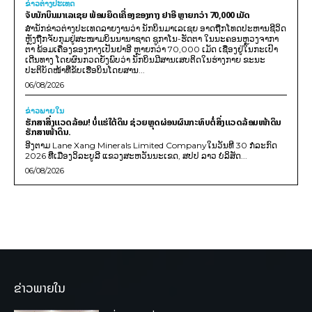
ຂ່າວຕ່າງປະເທດ
ຈັບນັກບິນມາເລເຊຍ ພ້ອມຍຶດເຄື່ອງຂອງກາງ ຢາອີ ຫຼາຍກວ່າ 70,000 ເມັດ
ສຳນັກຂ່າວຕ່າງປະເທດລາຍງານວ່າ ນັກບິນມາເລເຊຍ ອາດຖືກໂທດປະຫານຊີວິດ
ຫຼັງຖືກຈັບກຸມຢູ່ສະໜາມບິນນານາຊາດ ຊູກາໂນ-ຮັດຕາ ໃນນະຄອນຫຼວງຈາກາ
ຕາ ພ້ອມເຄື່ອງຂອງກາງເປັນຢາອີ ຫຼາຍກວ່າ 70,000 ເມັດ ເຊື່ອງຢູ່ໃນກະເປົາ
ເດີນທາງ ໂດຍຜົນກວດຍັງພົບວ່າ ນັກບິນມີສານເສບຕິດໃນຮ່າງກາຍ ຂະນະ
ປະຕິບັດໜ້າທີ່ຂັບເຮືອບິນໂດຍສານ...
06/08/2026
ຂ່າວພາຍ​ໃນ
ຮັກສາສິ່ງແວດລ້ອມ! ບໍ່ແຮ່ໃຕ້ດິນ ຊ່ວຍຫຼຸດຜ່ອນຜົນກະທົບຕໍ່ສິ່ງແວດລ້ອມໜ້າດິນ
ຮັກສາໜ້າດິນ.
ອີງຕາມ Lane Xang Minerals Limited Companyໃນວັນທີ 30 ກໍລະກົດ
2026 ທີ່ເມືອງວິລະບູລີ ແຂວງສະຫວັນນະເຂດ, ສປປ ລາວ ບໍລິສັດ...
06/08/2026
ຂ່າວພາຍໃນ