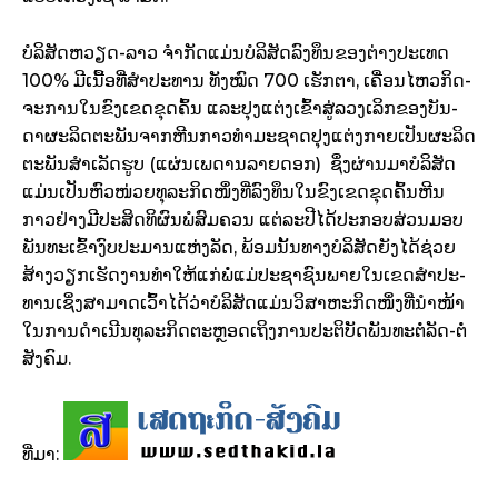
ບໍ­ລິ­ສັດຫວຽດ-ລາວ ຈຳ­ກັດແມ່ນບໍລິສັດລົງ­ທຶນຂອງຕ່າງ­ປະ­ເທດ
100% ມີເນື້ອ­ທີ່ສຳປະ­ທານ ທັງໝົດ 700 ເຮັກ­ຕາ, ເຄື່ອນໄຫວກິດ­
ຈະ­ການໃນຂົງ­ເຂດຂຸດຄົ້ນ ແລະປຸງແຕ່ງເຂົ້າສູ່ລວງເລິກຂອງບັນ­
ດາຜະ­ລິດຕະພັນຈາກຫີນກາວທຳມະຊາດປຸງແຕ່ງກາຍ­ເປັນຜະ­ລິດ
ຕະພັນສຳ­ເລັດຮູບ (ແຜ່ນເພ­ດານລາຍດອກ) ຊຶ່ງຜ່ານມາບໍ­ລິ­ສັດ
ແມ່ນເປັນຫົວ­ໜ່ວຍທຸ­ລະກິດໜຶ່ງທີ່ລົງ­ທຶນໃນຂົງ­ເຂດຂຸດຄົ້ນຫີນ
ກາວຢ່າງມີປະສິດ­ທິຜົນພໍສົມ­ຄວນ ແຕ່ລະປີໄດ້ປະ­ກອບ­ສ່ວນມອບ
ພັນ­ທະເຂົ້າງົບ­ປະ­ມານແຫ່ງລັດ, ພ້ອມນັ້ນທາງບໍ­ລິ­ສັດຍັງໄດ້ຊ່ວຍ
ສ້າງວຽກເຮັດງານທຳໃຫ້ແກ່ພໍ່ແມ່ປະ­ຊາ­ຊົນພາຍໃນເຂດສຳປະ­
ທານເຊິ່ງສາ­ມາດເວົ້າໄດ້ວ່າບໍລິສັດແມ່ນວິສາຫະກິດໜຶ່ງທີ່ນຳໜ້າ
ໃນການດຳ­ເນີນທຸ­ລະກິດຕະ­ຫຼອດເຖິງການປະ­ຕິ­ບັດພັນ­ທະຕໍ່ລັດ-ຕໍ່
ສັງ­ຄົມ.
ທີ່ມາ: