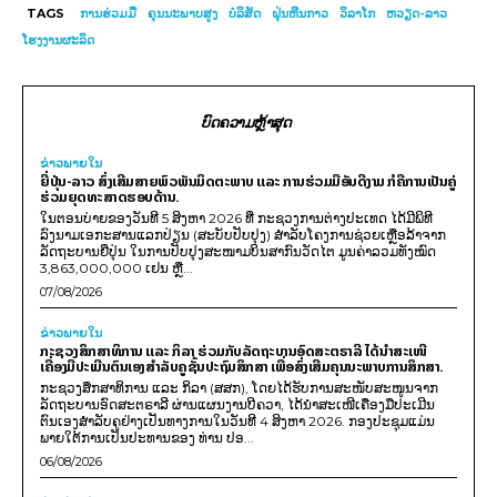
TAGS
ການຮ່ວມມື
ຄຸນ​ນະ​ພາບ​ສູງ
ບໍລິສັດ
​ຝຸ່ນ​ຫີນ​ກາວ​
ວິ­ລາ​ໂກ
ຫວຽດ-ລາວ
ໂຮງ­ງານ​ຜະ­ລິດ
ບົດຄວາມຫຼ້າສຸດ
ຂ່າວພາຍ​ໃນ
ຍີ່ປຸ່ນ-ລາວ ສົ່ງເສີມສາຍພົວພັນມິດຕະພາບ ແລະ ການຮ່ວມມືອັນດີງາມ ກໍຄືການເປັນຄູ່
ຮ່ວມຍຸດທະສາດຮອບດ້ານ.
ໃນຕອນບ່າຍຂອງວັນທີ 5 ສິງຫາ 2026 ທີ່ ກະຊວງການຕ່າງປະເທດ ໄດ້ມີພິທີ
ລົງນາມເອກະສານແລກປ່ຽນ (ສະບັບປັບປຸງ) ສໍາລັບໂຄງການຊ່ວຍເຫຼືອລ້າຈາກ
ລັດຖະບານຍີ່ປຸ່ນ ໃນການປັບປຸງສະໜາມບິນສາກົນວັດໄຕ ມູນຄ່າລວມທັງໝົດ
3,863,000,000 ເຢນ ຫຼື...
07/08/2026
ຂ່າວພາຍ​ໃນ
ກະຊວງສຶກສາທິການ ແລະ ກິລາ ຮ່ວມກັບລັດຖະບານອົດສະຕຣາລີ ໄດ້ນຳສະເໜີ
ເຄື່ອງມືປະເມີນຕົນເອງສຳລັບຄູຊັ້ນປະຖົມສຶກສາ ເພື່ອສົ່ງເສີມຄຸນນະພາບການສຶກສາ.
ກະຊວງສຶກສາທິການ ແລະ ກິລາ (ສສກ), ໂດຍໄດ້ຮັບການສະໜັບສະໜູນຈາກ
ລັດຖະບານອົດສະຕຣາລີ ຜ່ານແຜນງານບີຄວາ, ໄດ້ນຳສະເໜີເຄື່ອງມືປະເມີນ
ຕົນເອງສຳລັບຄູຢ່າງເປັນທາງການໃນວັນທີ 4 ສິງຫາ 2026. ກອງປະຊຸມແມ່ນ
ພາຍໃຕ້ການເປັນປະທານຂອງ ທ່ານ ປອ...
06/08/2026