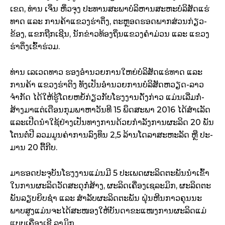
ເຂດ, ທ່ານ ເຈິ່ນ ຫິ່ວຈຸງ ປະ­ທານສະ­ພາບໍ­ລິ­ຫານສະ­ຫະບໍ­ລິ­ສັດແຮ່
ທາດ ແລະ ການຄ້າແຂວງຮ່າຕິ່ງ, ຕະ­ຫຼອດຮອດພາກ­ສ່ວນກ່ຽວ­
ຂ້ອງ, ແຂກຖືກເຊີນ, ນັກຂ່າວທ້ອງ­ຖິ່ນແຂວງຄຳມ່ວນ ແລະ ແຂວງ
ຮ່າຕິ່ງເຂົ້າຮ່ວມ.
ທ່ານ ເລເວດທາວ ຮອງອຳ­ນວຍການໃຫຍ່ບໍ­ລິ­ສັດແຮ່ທາດ ແລະ
ການຄ້າ ແຂວງຮ່າຕິງ ທັງເປັນອຳ­ນວຍການບໍລິສັດຫວຽດ-ລາວ
ຈຳ­ກັດ ໄດ້ໃຫ້ຮູ້ໂດຍຫຍໍ້ກ່ຽວກັບໂຮງ­ງານດັ່ງກ່າວ ແມ່ນເລີ່ມກໍ່­
ສ້າງມາແຕ່ເດືອນກຸມພາ­ຫາວັນທີ 15 ພຶດ­ສະ­ພາ 2016 ໄດ້ສຳເລັດ
ແລະເປີດນຳໃຊ້ຢ່າງເປັນທາງການດ້ວຍກຳ­ລັງການຜະ­ລິດ 20 ພັນ
ໂຕນຕໍ່ປີ ລວມມູນຄ່າການລົງ­ທຶນ 2,5 ລ້ານໂດລາສະ­ຫະ­ລັດ ຫຼື ປະ­
ມານ 20 ຕື້ກີບ.
ມາຮອດປະ­ຈຸບັນໂຮງ­ງານແມ່ນມີ 5 ປະ­ເພດຜະ­ລິດຕະພັນນຳເຂົ້າ
ໃນການຜະລິດວັດສະດຸກໍ່­ສ້າງ, ຜະ­ລິດເຄື່ອງເຊລະມິກ, ຜະ­ລິດຕະ
ພັນລຽບຍິບຊຳ ແລະ ສຳລັບຜະ­ລິດຕະພັນ ຝຸ່ນຫີນກາວຄຸນນະ
ພາບສູງແມ່ນຈະໄດ້ສະ­ໜອງໃຫ້ບັນ­ດາຂະ­ແໜງ­ການຜະ­ລິດແມ່
ແບບເຄື່ອງເຊີ ລາມິກ.