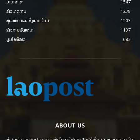
ນານາສາລະ
1547
ຂ່າວເຫດການ
1278
ສຸຂະພາບ ແລະ ສີ່ງແວດລ້ອມ
1203
ຂ່າວການພັດທະນາ
1197
ມູມໄອທີລາວ
683
ABOUT US
ສຳນັກຂ່າວ laopost.com ຈະສ້າງໂຕເອງໃຫ້ກາຍເປັນຜູ້ນຳສື່ອອນລາຍຂອງລາວ ເພື່ອ