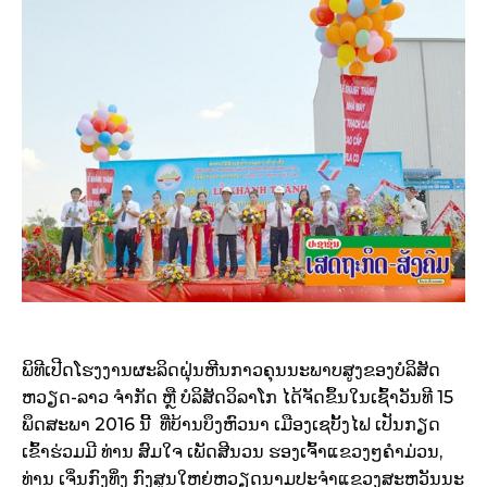
ພິ­ທີເປີດໂຮງ­ງານຜະ­ລິດຝຸ່ນຫີນກາວຄຸນນະພາບສູງຂອງບໍ­ລິ­ສັດ
ຫວຽດ-ລາວ ຈຳ­ກັດ ຫຼື ບໍ­ລິ­ສັດວິ­ລາໂກ ໄດ້ຈັດຂຶ້ນໃນເຊົ້າວັນທີ 15
ພຶດ­ສະ­ພາ 2016 ນີ້ ທີ່ບ້ານບຶງຫົວນາ ເມືອງເຊບັ້ງ­ໄຟ ເປັນກຽດ
ເຂົ້າຮ່ວມມີ ທ່ານ ສົມໃຈ ເພັດສີນວນ ຮອງເຈົ້າ­ແຂວງໆຄຳມ່ວນ,
ທ່ານ ເຈິ່ນກົງທິ່ງ ກົງສູນໃຫຍ່ຫວຽດ­ນາມປະຈຳແຂວງສະ­ຫວັນນະ