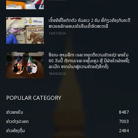
ເຈົ້າໜ້າທີ່ໄທກັກຕົວ ຄົນລາວ 2 ຄົນ ທີ່ກ່ຽວຂ້ອງກັບຄະດີ
ສາວແອລັກລອບເຮໂຣອີນເຂົ້າອົດສະຕາລີ
16/07/2026
ອີຣານ-ອາເມລິກາ ເຈລະຈາຍຸດຕິຄວາມຂັດແຍ່ງ! ພາຍໃນ
60 ວັນນີ້ ຖ້າການເຈລະຈາຫຼົ້ມເຫຼວ ຫຼື ມີຝ່າຍໃດຝ່າຍໜຶ່ງ
ລະເມີດ ອາດນໍາມາສູ່ຄວາມຂັດແຍ້ງອີກຄັ້ງ
18/06/2026
POPULAR CATEGORY
ຂ່າວພາຍ​ໃນ
8487
ຂ່າວຕ່າງປະເທດ
7003
ຂ່າວທ້ອງຖິ່ນ
2484