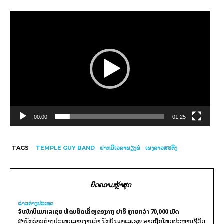
V
i
d
e
o
P
l
a
y
00:00
01:25
e
r
TAGS
TEMPLE GUY BAND
ຢາກມີເວລາພຽງພໍ
ເພງລາວສະຕິງ
ບົດຄວາມຫຼ້າສຸດ
ຂ່າວຕ່າງປະເທດ
ຈັບນັກບິນມາເລເຊຍ ພ້ອມຍຶດເຄື່ອງຂອງກາງ ຢາອີ ຫຼາຍກວ່າ 70,000 ເມັດ
ສຳນັກຂ່າວຕ່າງປະເທດລາຍງານວ່າ ນັກບິນມາເລເຊຍ ອາດຖືກໂທດປະຫານຊີວິດ