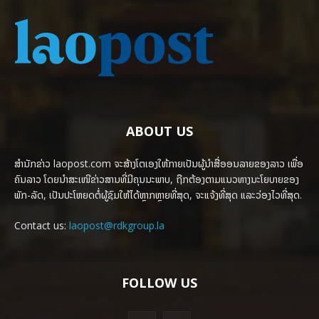
ABOUT US
ສຳນັກຂ່າວ laopost.com ຈະສ້າງໂຕເອງໃຫ້ກາຍເປັນຜູ້ນຳສື່ອອນລາຍຂອງລາວ ເພື່ອ
ຄົນລາວ ໂດຍນຳສະເໜີຂ່າວສານທີ່ມີຄຸນນະພາບ, ຖືກຕ້ອງຕາມແນວທາງນະໂຍບາຍຂອງ
ພັກ-ລັດ, ເປັນປະໂຫຍດຕໍ່ຜູ້ຊົມໃຫ້ໄດ້ຫຼາກຫຼາຍທີ່ສຸດ, ຈະແຈ້ງທີ່ສຸດ ແລະວ່ອງໄວທີ່ສຸດ.
Contact us:
laopost@rdkgroup.la
FOLLOW US