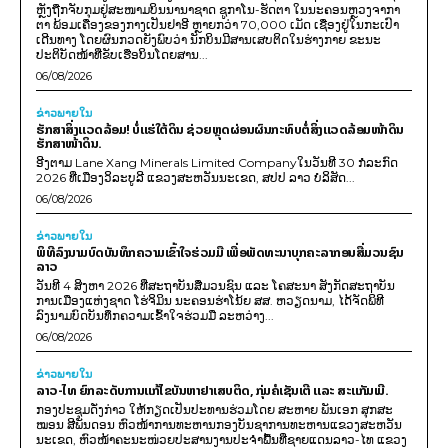
ຫຼັງຖືກຈັບກຸມຢູ່ສະໜາມບິນນານາຊາດ ຊູກາໂນ-ຮັດຕາ ໃນນະຄອນຫຼວງຈາກາ
ຕາ ພ້ອມເຄື່ອງຂອງກາງເປັນຢາອີ ຫຼາຍກວ່າ 70,000 ເມັດ ເຊື່ອງຢູ່ໃນກະເປົາ
ເດີນທາງ ໂດຍຜົນກວດຍັງພົບວ່າ ນັກບິນມີສານເສບຕິດໃນຮ່າງກາຍ ຂະນະ
ປະຕິບັດໜ້າທີ່ຂັບເຮືອບິນໂດຍສານ...
06/08/2026
ຂ່າວພາຍ​ໃນ
ຮັກສາສິ່ງແວດລ້ອມ! ບໍ່ແຮ່ໃຕ້ດິນ ຊ່ວຍຫຼຸດຜ່ອນຜົນກະທົບຕໍ່ສິ່ງແວດລ້ອມໜ້າດິນ
ຮັກສາໜ້າດິນ.
ອີງຕາມ Lane Xang Minerals Limited Companyໃນວັນທີ 30 ກໍລະກົດ
2026 ທີ່ເມືອງວິລະບູລີ ແຂວງສະຫວັນນະເຂດ, ສປປ ລາວ ບໍລິສັດ...
06/08/2026
ຂ່າວພາຍ​ໃນ
ພິທີລົງນາມບົດບັນທຶກຄວາມເຂົ້າໃຈຮ່ວມມື ເພື່ອພັດທະນາບຸກຄະລາກອນສື່ມວນຊົນ
ລາວ
ວັນທີ 4 ສິງຫາ 2026 ທີ່ສະຖາບັນສື່ມວນຊົນ ແລະ ໂຄສະນາ ສັງກັດສະຖາບັນ
ການເມືອງແຫ່ງຊາດ ໂຮ່ຈິມິນ ນະຄອນຮ່າໂນ້ຍ ສສ. ຫວຽດນາມ, ໄດ້ຈັດພິທີ
ລົງນາມບົດບັນທຶກຄວາມເຂົ້າໃຈຮ່ວມມື ລະຫວ່າງ...
06/08/2026
ຂ່າວພາຍ​ໃນ
ລາວ-ໄທ ຍົກລະດັບການແກ້ໄຂບັນຫາຢາເສບຕິດ, ກຸ່ມຄໍເຊັນເຕີ ແລະ ສະແກັມເມີ.
ກອງປະຊຸມດັ່ງກ່າວ ໃຫ້ກຽດເປັນປະທານຮ່ວມໂດຍ ສະຫາຍ ພັນເອກ ສຸກສະ
ໝອນ ສີພັນດອນ ຫົວໜ້າການທະຫານກອງບັນຊາການທະຫານແຂວງສະຫວັນ
ນະເຂດ, ຫົວໜ້າຄະນະໜ່ວຍປະສານງານປະຈຳພື້ນທີ່ຊາຍແດນລາວ-ໄທ ແຂວງ