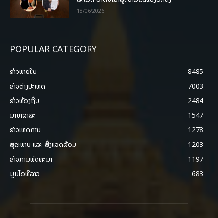
18/06/2026
POPULAR CATEGORY
ຂ່າວພາຍ​ໃນ
8485
ຂ່າວຕ່າງປະເທດ
7003
ຂ່າວທ້ອງຖິ່ນ
2484
ນານາສາລະ
1547
ຂ່າວເຫດການ
1278
ສຸຂະພາບ ແລະ ສີ່ງແວດລ້ອມ
1203
ຂ່າວການພັດທະນາ
1197
ມູມໄອທີລາວ
683