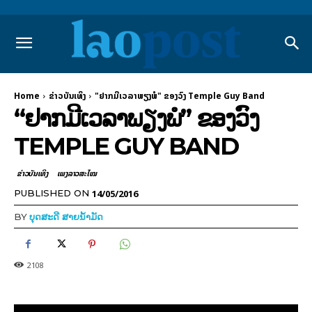
Home
​ຂ່າວບັນເທິງ
"ຢາກມີເວລາພຽງພໍ" ຂອງວົງ Temple Guy Band
“ຢາກມີເວລາພຽງພໍ” ຂອງວົງ
TEMPLE GUY BAND
​ຂ່າວບັນເທິງ
ເພງລາວສະໄໝ
14/05/2016
PUBLISHED ON
BY
ບຸດສະດີ ສາຍນ້ຳມັດ
2108