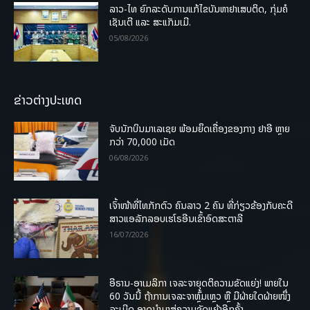
ລາວ-ໄທ ຍົກລະດັບການແກ້ໄຂບັນຫາຢາເສບຕິດ, ກຸ່ມຄໍ
ເຊັນເຕີ ແລະ ສະແກັມເມີ.
05/08/2026
ຂ່າວຕ່າງປະເທດ
ຈັບນັກບິນມາເລເຊຍ ພ້ອມຍຶດເຄື່ອງຂອງກາງ ຢາອີ ຫຼາຍ
ກວ່າ 70,000 ເມັດ
06/08/2026
ເຈົ້າໜ້າທີ່ໄທກັກຕົວ ຄົນລາວ 2 ຄົນ ທີ່ກ່ຽວຂ້ອງກັບຄະດີ
ສາວແອລັກລອບເຮໂຣອີນເຂົ້າອົດສະຕາລີ
16/07/2026
ອີຣານ-ອາເມລິກາ ເຈລະຈາຍຸດຕິຄວາມຂັດແຍ່ງ! ພາຍໃນ
60 ວັນນີ້ ຖ້າການເຈລະຈາຫຼົ້ມເຫຼວ ຫຼື ມີຝ່າຍໃດຝ່າຍໜຶ່ງ
ລະເມີດ ອາດນໍາມາສູ່ຄວາມຂັດແຍ້ງອີກຄັ້ງ