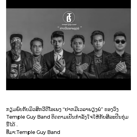
ກຽມພົບກັບມິວສິກວີດີໂອເພງ “ຢາກມີເວລາພຽງພໍ” ຂອງວົງ
Temple Guy Band ຕິດຕາມເປັນກຳລັງໃຈໃຫ້ກັບສີລະປີນກຸ່ມ
ນີ້ໄດ້ .
ທີ່ມາ:Temple Guy Band