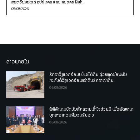
ສະຫວັນນະເຂດ ສປປ ລາວ ແລະ ສະຫາຍ ພົນຕີ...
05/08/2026
ຂ່າວພາຍໃນ
ຮັກສາສິ່ງແວດລ້ອມ! ບໍ່ແຮ່ໃຕ້ດິນ ຊ່ວຍຫຼຸດຜ່ອນຜົນ
ກະທົບຕໍ່ສິ່ງແວດລ້ອມໜ້າດິນຮັກສາໜ້າດິນ.
06/08/2026
ພິທີລົງນາມບົດບັນທຶກຄວາມເຂົ້າໃຈຮ່ວມມື ເພື່ອພັດທະນາ
ບຸກຄະລາກອນສື່ມວນຊົນລາວ
06/08/2026