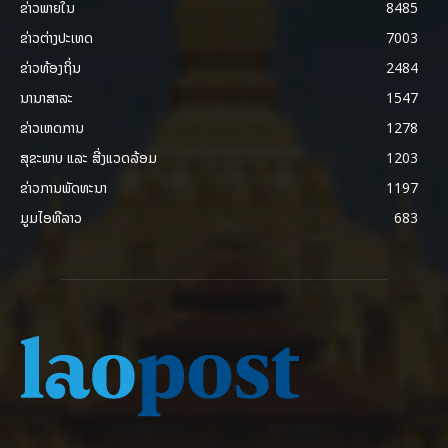
ຂ່າວພາຍ​ໃນ
8485
ຂ່າວຕ່າງປະເທດ
7003
ຂ່າວທ້ອງຖິ່ນ
2484
ນານາສາລະ
1547
ຂ່າວເຫດການ
1278
ສຸຂະພາບ ແລະ ສີ່ງແວດລ້ອມ
1203
ຂ່າວການພັດທະນາ
1197
ມູມໄອທີລາວ
683