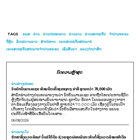
TAGS
ຂພສ
ຂ່າວ
ຂ່າວປະເທດລາວ
ຂ່າວລາວ
ຂ່າວເສດຖະກິດ
ຈຳປານະຄອນ
ຖືຮຸ້ນ
ລັດຖະບານລາວ
ສຳປະທານ
ເຂດເສດຖະກິດສະເພາະ
ເຂດເສດຖະກິດສະເພາະຈຳປານະຄອນ
ເຊັນສັນຍາ
ແຂວງຈຳປາສັກ
ບົດຄວາມຫຼ້າສຸດ
ຂ່າວຕ່າງປະເທດ
ຈັບນັກບິນມາເລເຊຍ ພ້ອມຍຶດເຄື່ອງຂອງກາງ ຢາອີ ຫຼາຍກວ່າ 70,000 ເມັດ
ສຳນັກຂ່າວຕ່າງປະເທດລາຍງານວ່າ ນັກບິນມາເລເຊຍ ອາດຖືກໂທດປະຫານຊີວິດ
ຫຼັງຖືກຈັບກຸມຢູ່ສະໜາມບິນນານາຊາດ ຊູກາໂນ-ຮັດຕາ ໃນນະຄອນຫຼວງຈາກາ
ຕາ ພ້ອມເຄື່ອງຂອງກາງເປັນຢາອີ ຫຼາຍກວ່າ 70,000 ເມັດ ເຊື່ອງຢູ່ໃນກະເປົາ
ເດີນທາງ ໂດຍຜົນກວດຍັງພົບວ່າ ນັກບິນມີສານເສບຕິດໃນຮ່າງກາຍ ຂະນະ
ປະຕິບັດໜ້າທີ່ຂັບເຮືອບິນໂດຍສານ...
06/08/2026
ຂ່າວພາຍ​ໃນ
ຮັກສາສິ່ງແວດລ້ອມ! ບໍ່ແຮ່ໃຕ້ດິນ ຊ່ວຍຫຼຸດຜ່ອນຜົນກະທົບຕໍ່ສິ່ງແວດລ້ອມໜ້າດິນ