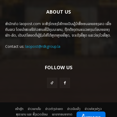
ABOUT US
ສຳນັກຂ່າວ laopost.com ຈະສ້າງໂຕເອງໃຫ້ກາຍເປັນຜູ້ນຳສື່ອອນລາຍຂອງລາວ ເພື່ອ
ຄົນລາວ ໂດຍນຳສະເໜີຂ່າວສານທີ່ມີຄຸນນະພາບ, ຖືກຕ້ອງຕາມແນວທາງນະໂຍບາຍຂອງ
ພັກ-ລັດ, ເປັນປະໂຫຍດຕໍ່ຜູ້ຊົມໃຫ້ໄດ້ຫຼາກຫຼາຍທີ່ສຸດ, ຈະແຈ້ງທີ່ສຸດ ແລະວ່ອງໄວທີ່ສຸດ.
Contact us:
laopost@rdkgroup.la
FOLLOW US
ໜ້າຫຼັກ
ຂ່າວພາຍ​ໃນ
ຂ່າວຕ່າງປະເທດ
​ຂ່າວບັນເທິງ
​ຂ່າວທ່ອງທ່ຽວ
ສຸຂະພາບ ແລະ ສີ່ງແວດລ້ອມ
ພະຍາກອນອາກາດ