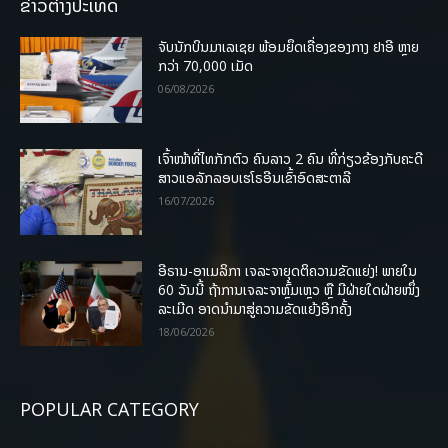
ຂ່າວຕ່າງປະເທດ
ຈັບນັກບິນມາເລເຊຍ ພ້ອມຍຶດເຄື່ອງຂອງກາງ ຢາອີ ຫຼາຍ
ກວ່າ 70,000 ເມັດ
06/08/2026
ເຈົ້າໜ້າທີ່ໄທກັກຕົວ ຄົນລາວ 2 ຄົນ ທີ່ກ່ຽວຂ້ອງກັບຄະດີ
ສາວແອລັກລອບເຮໂຣອີນເຂົ້າອົດສະຕາລີ
16/07/2026
ອີຣານ-ອາເມລິກາ ເຈລະຈາຍຸດຕິຄວາມຂັດແຍ່ງ! ພາຍໃນ
60 ວັນນີ້ ຖ້າການເຈລະຈາຫຼົ້ມເຫຼວ ຫຼື ມີຝ່າຍໃດຝ່າຍໜຶ່ງ
ລະເມີດ ອາດນໍາມາສູ່ຄວາມຂັດແຍ້ງອີກຄັ້ງ
18/06/2026
POPULAR CATEGORY