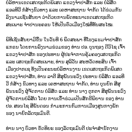
ບໍລິຫານເຂດເສດຖະກິດພິເສດ ແຂວງຈຳປາສັກ ແລະ ບໍລິສັດ
ແອລທີວີ ກໍ່ສ້າງຂົວທາງ ແລະ ເຄຫາສະຖານ ຈຳກັດ ໄດ້ຮ່ວມກັນ
ລົງນາມເຊັນສັນຍາ ວ່າດ້ວຍການພັດທະນາເຂດເສດຖະກິດ
ສະເພາະ ຈຳປານະຄອນ ໃຫ້ເປັນຕົວເມືອງໃໝ່ທີ່ທັນສະໄໝ.
ພິທີເຊັນສັນຍາມີຂຶ້ນ ໃນວັນທີ 6 ພຶດສະພາ ທີ່ໂຮງແຮມຈຳປາສັກ
ແກຣນ ໂດຍການລົງນາມຮ່ວມຂອງ ທ່ານ ປອ. ບຸນຖອງ ດີວິໄຊ ເຈົ້າ
ແຂວງຈຳປາສັກ ຮອງປະທານ ຜູ້ປະຈຳການຄຸ້ມຄອງເສດຖະກິດ
ແລະ ເສດຖະກິດສະເພາະ,​ ທ່ານ ສຸລິວັນ ສະຫວັດທະສິນ ເຈົ້າ
ເມືອງປາກເຊ ທັງເປັນຄະນະບໍລິຫານງານ ເຂດເສດຖະກິດພິເສດ
ແຂວງຈຳປາສັກ, ທ່ານ ລາຕີ ສີສຸພັນນະວົງ ປະທານ ບໍລິສັດ ແອລທີ
ວີ ກໍ່ສ້າງ ຂົວທາງ ແລະ ເຄຫາສະຖານ ຈຳກັດ, ທ່ານ ບຸນຍົກ ສີສຸ
ພັນນະວົງ ຜູ້ຈັດການ ບໍລິສັດ ແລະ ທ່ານ ນາງ ຕຸກຕາ ສີສຸພັນນະວົງ
ຜູ້ຈັດການບໍລິສັດ ໂດຍ ການເຂົ້າຮ່ວມເປັນສັກຂີພິຍານ ຂອງ ທ່ານ
ປອ. ສອນໄຊ ສີພັນດອນ ກຳມະການກົມການເມືອງສູນກາງພັກ
ຮອງ ນາຍົກລັດຖະມົນຕີ.
ທ່ານ ນາງ ບົວທາ ຂັດທິຍະ ຮອງລັດຖະມົນຕີ ປະຈຳສຳນັກງານ