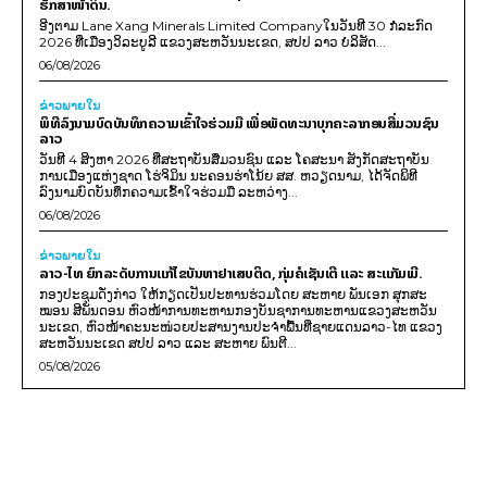
ຮັກສາໜ້າດິນ.
ອີງຕາມ Lane Xang Minerals Limited Companyໃນວັນທີ 30 ກໍລະກົດ
2026 ທີ່ເມືອງວິລະບູລີ ແຂວງສະຫວັນນະເຂດ, ສປປ ລາວ ບໍລິສັດ...
06/08/2026
ຂ່າວພາຍ​ໃນ
ພິທີລົງນາມບົດບັນທຶກຄວາມເຂົ້າໃຈຮ່ວມມື ເພື່ອພັດທະນາບຸກຄະລາກອນສື່ມວນຊົນ
ລາວ
ວັນທີ 4 ສິງຫາ 2026 ທີ່ສະຖາບັນສື່ມວນຊົນ ແລະ ໂຄສະນາ ສັງກັດສະຖາບັນ
ການເມືອງແຫ່ງຊາດ ໂຮ່ຈິມິນ ນະຄອນຮ່າໂນ້ຍ ສສ. ຫວຽດນາມ, ໄດ້ຈັດພິທີ
ລົງນາມບົດບັນທຶກຄວາມເຂົ້າໃຈຮ່ວມມື ລະຫວ່າງ...
06/08/2026
ຂ່າວພາຍ​ໃນ
ລາວ-ໄທ ຍົກລະດັບການແກ້ໄຂບັນຫາຢາເສບຕິດ, ກຸ່ມຄໍເຊັນເຕີ ແລະ ສະແກັມເມີ.
ກອງປະຊຸມດັ່ງກ່າວ ໃຫ້ກຽດເປັນປະທານຮ່ວມໂດຍ ສະຫາຍ ພັນເອກ ສຸກສະ
ໝອນ ສີພັນດອນ ຫົວໜ້າການທະຫານກອງບັນຊາການທະຫານແຂວງສະຫວັນ
ນະເຂດ, ຫົວໜ້າຄະນະໜ່ວຍປະສານງານປະຈຳພື້ນທີ່ຊາຍແດນລາວ-ໄທ ແຂວງ
ສະຫວັນນະເຂດ ສປປ ລາວ ແລະ ສະຫາຍ ພົນຕີ...
05/08/2026