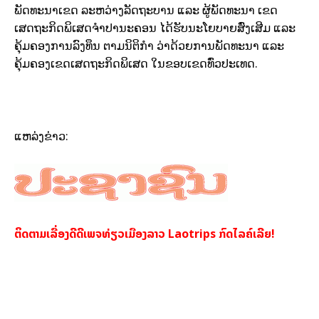
ພັດທະນາເຂດ ລະຫວ່າງລັດຖະບານ ແລະ ຜູ້ພັດທະນາ ເຂດ
ເສດຖະກິດພິເສດຈຳປານະຄອນ ໄດ້ຮັບນະໂຍບາຍສົ່ງເສີມ ແລະ
ຄຸ້ມຄອງການລົງທຶນ ຕາມນິຕິກຳ ວ່າດ້ວຍການພັດທະນາ ແລະ
ຄຸ້ມຄອງເຂດເສດຖະກິດພິເສດ ໃນຂອບເຂດທົ່ວປະເທດ.
ແຫລ່ງຂ່າວ:
ຕິດຕາມເລື່ອງດີດີເພຈທ່ຽວເມືອງລາວ Laotrips ກົດໄລຄ໌ເລີຍ!