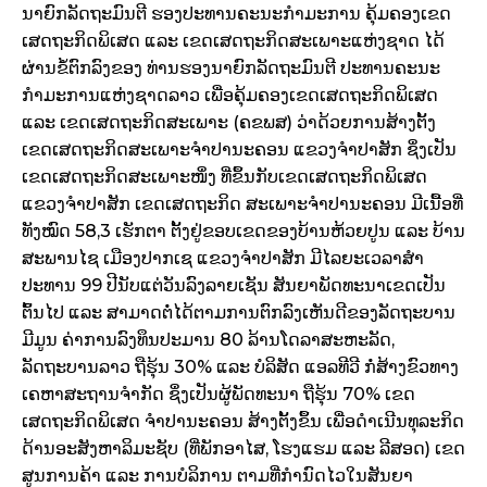
ນາຍົກລັດຖະມົນຕີ ຮອງປະທານຄະນະກຳມະການ ຄຸ້ມຄອງເຂດ
ເສດຖະກິດພິເສດ ແລະ ເຂດເສດຖະກິດສະເພາະແຫ່ງຊາດ ໄດ້
ຜ່ານຂໍ້ຕົກລົງຂອງ ທ່ານຮອງນາຍົກລັດຖະມົນຕີ ປະທານຄະນະ
ກຳມະການແຫ່ງຊາດລາວ ເພື່ອຄຸ້ມຄອງເຂດເສດຖະກິດພິເສດ
ແລະ ເຂດເສດຖະກິດສະເພາະ (ຄຂພສ) ວ່າດ້ວຍການສ້າງຕັ້ງ
ເຂດເສດຖະກິດສະເພາະຈຳປານະຄອນ ແຂວງຈຳປາສັກ ຊຶ່ງເປັນ
ເຂດເສດຖະກິດສະເພາະໜຶ່ງ ທີ່ຂຶ້ນກັບເຂດເສດຖະກິດພິເສດ
ແຂວງຈຳປາສັກ ເຂດເສດຖະກິດ ສະເພາະຈຳປານະຄອນ ມີເນື້ອທີ່
ທັງໝົດ 58,3 ເຮັກຕາ ຕັ້ງຢູ່ຂອບເຂດຂອງບ້ານຫ້ວຍປູນ ແລະ ບ້ານ
ສະພານໄຊ ເມືອງປາກເຊ ແຂວງຈຳປາສັກ ມີໄລຍະເວລາສຳ
ປະທານ 99​ ປີນັບແຕ່ວັນລົງລາຍເຊັນ ສັນຍາພັດທະນາເຂດເປັນ
ຕົ້ນໄປ ແລະ ສາມາດຕໍ່ໄດ້ຕາມການຕົກລົງເຫັນດີຂອງລັດຖະບານ
ມີມູນ ຄ່າການລົງທຶນປະມານ 80 ລ້ານໂດລາສະຫະລັດ,
ລັດຖະບານລາວ ຖືຮຸ້ນ 30% ແລະ ບໍລິສັດ ແອລທີວີ ກໍ່ສ້າງຂົວທາງ
ເຄຫາສະຖານຈຳກັດ ຊຶ່ງເປັນຜູ້ພັດທະນາ ຖືຮຸ້ນ 70% ເຂດ
ເສດຖະກິດພິເສດ ຈຳປານະຄອນ ສ້າງຕັ້ງຂຶ້ນ ເພື່ອດຳເນີນທຸລະກິດ
ດ້ານອະສັງຫາລິມະຊັບ (ທີ່ພັກອາໄສ, ໂຮງແຮມ ແລະ ລີສອດ) ເຂດ
ສູນການຄ້າ ແລະ ການບໍລິການ ຕາມທີ່ກຳນົດໄວໃນສັນຍາ