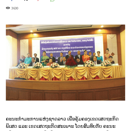
3630
ຄະນະກຳມະການແຫ່ງຊາດລາວ ເພື່ອຄຸ້ມຄອງເຂດເສດຖະກິດ
ພິເສດ ແລະ ເຂດເສດຖະກິດສະເພາະ ໂດຍສົມທົບກັບ ຄະນະ