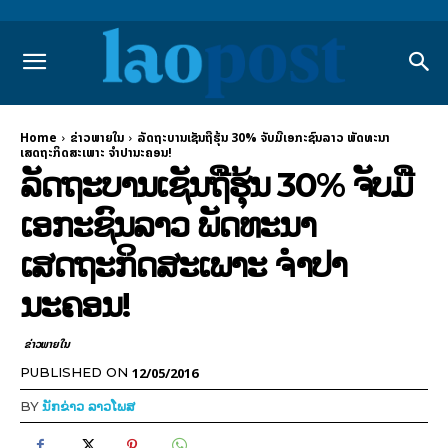
Home
ຂ່າວພາຍ​ໃນ
ລັດຖະບານເຊັນຖືຮຸ້ນ 30% ຈັບມືເອກະຊົນລາວ ພັດທະນາ
ເສດຖະກິດສະເພາະ ຈຳປານະຄອນ!
ລັດຖະບານເຊັນຖືຮຸ້ນ 30% ຈັບມື
ເອກະຊົນລາວ ພັດທະນາ
ເສດຖະກິດສະເພາະ ຈຳປາ
ນະຄອນ!
ຂ່າວພາຍ​ໃນ
12/05/2016
PUBLISHED ON
BY
ນັກຂ່າວ ລາວໂພສ