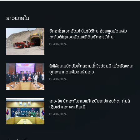
ຂ່າວພາຍໃນ
ຮັກສາສິ່ງແວດລ້ອມ! ບໍ່ແຮ່ໃຕ້ດິນ ຊ່ວຍຫຼຸດຜ່ອນຜົນ
ກະທົບຕໍ່ສິ່ງແວດລ້ອມໜ້າດິນຮັກສາໜ້າດິນ.
06/08/2026
ພິທີລົງນາມບົດບັນທຶກຄວາມເຂົ້າໃຈຮ່ວມມື ເພື່ອພັດທະນາ
ບຸກຄະລາກອນສື່ມວນຊົນລາວ
06/08/2026
ລາວ-ໄທ ຍົກລະດັບການແກ້ໄຂບັນຫາຢາເສບຕິດ, ກຸ່ມຄໍ
ເຊັນເຕີ ແລະ ສະແກັມເມີ.
05/08/2026