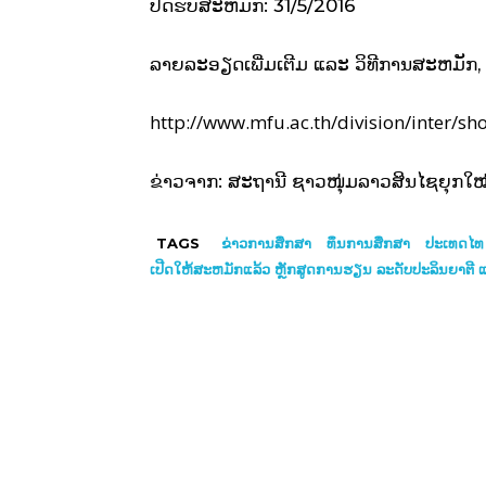
ປິດຮັບສະຫມັກ: 31/5/2016
ລາຍລະອຽດເພີ່ມເຕີມ ແລະ ວິທີການສະຫມັກ, 
http://www.mfu.ac.th/division/inter/
ຂ່າວຈາກ: ສະຖານີ ຊາວໜຸ່ມລາວສິນໄຊຍຸກໃ
TAGS
ຂ່າວການສຶກສາ
ທຶນການສຶກສາ
ປະເທດໄທ
ເປີດໃຫ້ສະຫມັກແລ້ວ ຫຼັກສູດການຮຽນ ລະດັບປະລິນຍາຕີ ແ