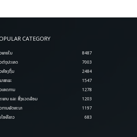
OPULAR CATEGORY
າວພາຍ​ໃນ
8487
າວຕ່າງປະເທດ
7003
າວທ້ອງຖິ່ນ
2484
ນາສາລະ
1547
າວເຫດການ
1278
ຂະພາບ ແລະ ສີ່ງແວດລ້ອມ
1203
າວການພັດທະນາ
1197
ມໄອທີລາວ
683