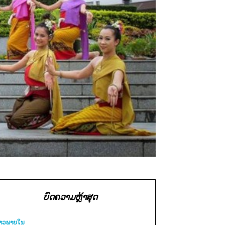
ບົດຄວາມຫຼ້າສຸດ
່າວພາຍ​ໃນ