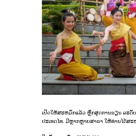
ເປີດໃຫ້ສະຫມັກແລ້ວ ຫຼັກສູດການຮຽນ ລະດັບ
ປະເທດໄທ. ມີຫຼາກຫຼາຍສາຂາ ໃຫ້ທ່ານໄດ້ສະຫ