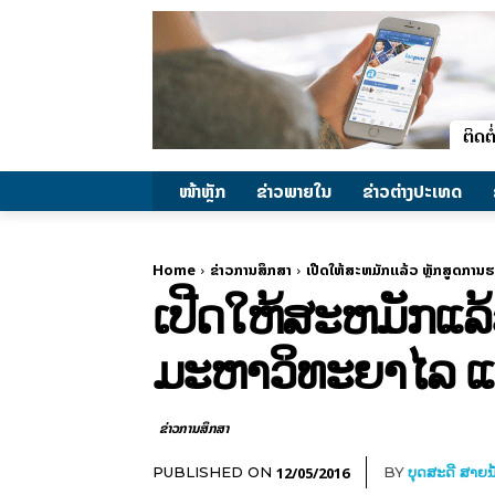
ໜ້າຫຼັກ
ຂ່າວພາຍ​ໃນ
ຂ່າວຕ່າງປະເທດ
Home
ຂ່າວການສຶກສາ
ເປີດໃຫ້ສະຫມັກແລ້ວ ຫຼັກສູດການ
ເປີດໃຫ້ສະຫມັກແລ້
ມະຫາວິທະຍາໄລ ແມ
ຂ່າວການສຶກສາ
12/05/2016
PUBLISHED ON
BY
ບຸດສະດີ ສາຍນ