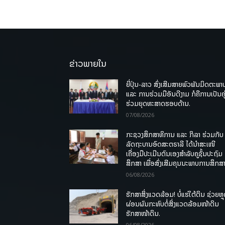
ຂ່າວພາຍໃນ
ຍີ່ປຸ່ນ-ລາວ ສົ່ງເສີມສາຍພົວພັນມິດຕະພາ
ແລະ ການຮ່ວມມືອັນດີງາມ ກໍຄືການເປັນຄູ
ຮ່ວມຍຸດທະສາດຮອບດ້ານ.
07/08/2026
ກະຊວງສຶກສາທິການ ແລະ ກິລາ ຮ່ວມກັບ
ລັດຖະບານອົດສະຕຣາລີ ໄດ້ນຳສະເໜີ
ເຄື່ອງມືປະເມີນຕົນເອງສຳລັບຄູຊັ້ນປະຖົມ
ສຶກສາ ເພື່ອສົ່ງເສີມຄຸນນະພາບການສຶກສາ
06/08/2026
ຮັກສາສິ່ງແວດລ້ອມ! ບໍ່ແຮ່ໃຕ້ດິນ ຊ່ວຍຫຼ
ຜ່ອນຜົນກະທົບຕໍ່ສິ່ງແວດລ້ອມໜ້າດິນ
ຮັກສາໜ້າດິນ.
06/08/2026