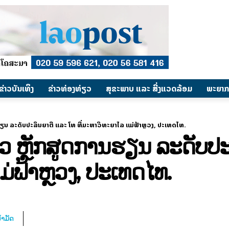
​ຂ່າວບັນເທິງ
​ຂ່າວທ່ອງທ່ຽວ
ສຸຂະພາບ ແລະ ສີ່ງແວດລ້ອມ
ພະຍາກ
ຮຽນ ລະດັບປະລິນຍາຕີ ແລະ ໂທ ທີ່ມະຫາວິທະຍາໄລ ແມ່ຟ້າຫຼວງ, ປະເທດໄທ.
ວ ຫຼັກສູດການຮຽນ ລະດັບປະລ
່ຟ້າຫຼວງ, ປະເທດໄທ.
້ຳມັດ