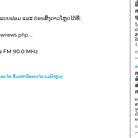
ຍ
ກ
ຍ
ແບບຟອມ ແລະ ບ່ອນສົ່ງດາວໂຫຼດໄດ້ທີ່:
ໃ
ປ
shownews.php…
ສ
ປ
3
ໝ່ FM 90.0 MHz
0
ຂ
ກ
ລະ ໂທ ທີ່ມະຫາວິທະຍາໄລ ແມ່ຟ້າຫຼວງ
ອ
ສ
ກ
ກ
ສ
ງ
ເ
ພ
0