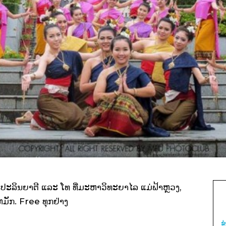
ປະລິນຍາຕີ ແລະ ໂທ ທີ່ມະຫາວິທະຍາໄລ ແມ່ຟ້າຫຼວງ,
ມັກ. Free ທຸກຢ່າງ
ຂ