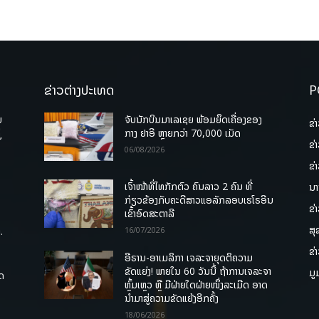
ຂ່າວຕ່າງປະເທດ
P
ບ
ຈັບນັກບິນມາເລເຊຍ ພ້ອມຍຶດເຄື່ອງຂອງ
ຂ່
່
ກາງ ຢາອີ ຫຼາຍກວ່າ 70,000 ເມັດ
ຂ່
06/08/2026
ຂ່
ເຈົ້າໜ້າທີ່ໄທກັກຕົວ ຄົນລາວ 2 ຄົນ ທີ່
ນາ
ກ່ຽວຂ້ອງກັບຄະດີສາວແອລັກລອບເຮໂຣອີນ
ຂ່
ເຂົ້າອົດສະຕາລີ
ສຸ
.
16/07/2026
ຂ່
ອີຣານ-ອາເມລິກາ ເຈລະຈາຍຸດຕິຄວາມ
ຂັດແຍ່ງ! ພາຍໃນ 60 ວັນນີ້ ຖ້າການເຈລະຈາ
ມູ
ຸດ
ຫຼົ້ມເຫຼວ ຫຼື ມີຝ່າຍໃດຝ່າຍໜຶ່ງລະເມີດ ອາດ
ນໍາມາສູ່ຄວາມຂັດແຍ້ງອີກຄັ້ງ
18/06/2026