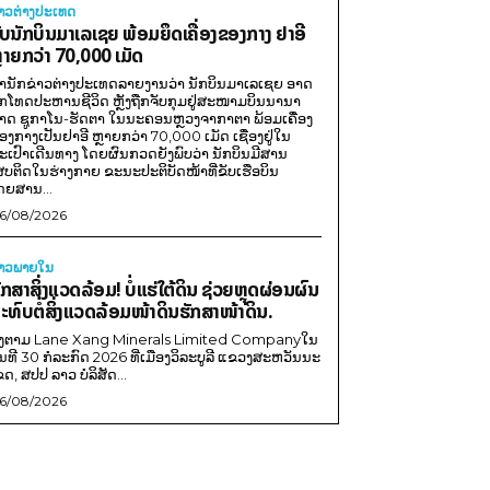
່າວຕ່າງປະເທດ
ັບນັກບິນມາເລເຊຍ ພ້ອມຍຶດເຄື່ອງຂອງກາງ ຢາອີ
ຼາຍກວ່າ 70,000 ເມັດ
ຳນັກຂ່າວຕ່າງປະເທດລາຍງານວ່າ ນັກບິນມາເລເຊຍ ອາດ
ືກໂທດປະຫານຊີວິດ ຫຼັງຖືກຈັບກຸມຢູ່ສະໜາມບິນນານາ
າດ ຊູກາໂນ-ຮັດຕາ ໃນນະຄອນຫຼວງຈາກາຕາ ພ້ອມເຄື່ອງ
ອງກາງເປັນຢາອີ ຫຼາຍກວ່າ 70,000 ເມັດ ເຊື່ອງຢູ່ໃນ
ະເປົາເດີນທາງ ໂດຍຜົນກວດຍັງພົບວ່າ ນັກບິນມີສານ
ສບຕິດໃນຮ່າງກາຍ ຂະນະປະຕິບັດໜ້າທີ່ຂັບເຮືອບິນ
ດຍສານ...
6/08/2026
່າວພາຍ​ໃນ
ັກສາສິ່ງແວດລ້ອມ! ບໍ່ແຮ່ໃຕ້ດິນ ຊ່ວຍຫຼຸດຜ່ອນຜົນ
ະທົບຕໍ່ສິ່ງແວດລ້ອມໜ້າດິນຮັກສາໜ້າດິນ.
ີງຕາມ Lane Xang Minerals Limited Companyໃນ
ັນທີ 30 ກໍລະກົດ 2026 ທີ່ເມືອງວິລະບູລີ ແຂວງສະຫວັນນະ
ຂດ, ສປປ ລາວ ບໍລິສັດ...
6/08/2026