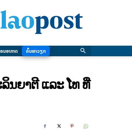
ອນອາກາດ
ຄົ້ນຫາວຽກ
ິນຍາຕີ ແລະ ໂທ ທີ່