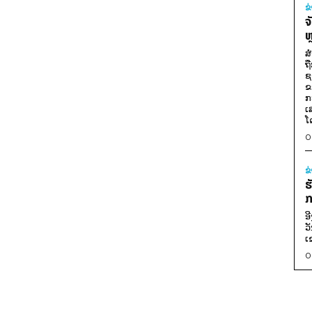
ຂ
ຈ
ຫ
ສ
ຖ
ຊ
ຂ
ກ
ເ
ໂ
0
ຂ
ຮ
ກ
ອ
ວ
ເ
0