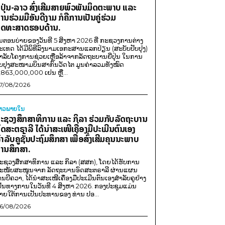
ີ່ປຸ່ນ-ລາວ ສົ່ງເສີມສາຍພົວພັນມິດຕະພາບ ແລະ
ານຮ່ວມມືອັນດີງາມ ກໍຄືການເປັນຄູ່ຮ່ວມ
ຸດທະສາດຮອບດ້ານ.
ນຕອນບ່າຍຂອງວັນທີ 5 ສິງຫາ 2026 ທີ່ ກະຊວງການຕ່າງ
ະເທດ ໄດ້ມີພິທີລົງນາມເອກະສານແລກປ່ຽນ (ສະບັບປັບປຸງ)
ໍາລັບໂຄງການຊ່ວຍເຫຼືອລ້າຈາກລັດຖະບານຍີ່ປຸ່ນ ໃນການ
ັບປຸງສະໜາມບິນສາກົນວັດໄຕ ມູນຄ່າລວມທັງໝົດ
,863,000,000 ເຢນ ຫຼື...
7/08/2026
່າວພາຍ​ໃນ
ະຊວງສຶກສາທິການ ແລະ ກິລາ ຮ່ວມກັບລັດຖະບານ
ົດສະຕຣາລີ ໄດ້ນຳສະເໜີເຄື່ອງມືປະເມີນຕົນເອງ
ຳລັບຄູຊັ້ນປະຖົມສຶກສາ ເພື່ອສົ່ງເສີມຄຸນນະພາບ
ານສຶກສາ.
ະຊວງສຶກສາທິການ ແລະ ກິລາ (ສສກ), ໂດຍໄດ້ຮັບການ
ະໜັບສະໜູນຈາກ ລັດຖະບານອົດສະຕຣາລີ ຜ່ານແຜນ
ານບີຄວາ, ໄດ້ນຳສະເໜີເຄື່ອງມືປະເມີນຕົນເອງສຳລັບຄູຢ່າງ
ປັນທາງການໃນວັນທີ 4 ສິງຫາ 2026. ກອງປະຊຸມແມ່ນ
າຍໃຕ້ການເປັນປະທານຂອງ ທ່ານ ປອ...
6/08/2026