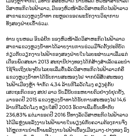
ເມືອງຫຼ້າຈຳກັດ, ມີທ່ານ ສີສະຫວາດ ນານທິລັດ ຫົວໜ້າສາຂາລັດ
ວິສາຫະກິດໄຟຟ້າລາວ, ມີຮອງຫົວໜ້າລັດວິສາຫະກິດໄຟຟ້າລາວ
ສາຂາແຂວງຫຼວງນ້ຳທາ ຕະຫຼອດຮອດພະນັກງານວິຊາການ
ທັງສອງຝ່າຍເຂົ້າຮ່ວມ.
ທ່ານ ບຸນຫອມ ອິນລໍຢິກ ຮອງຫົວໜ້າລັດວິສາຫະກິດໄຟຟ້າລາວ
ສາຂາແຂວງຫຼວງນ້ຳທາໄດ້ລາຍງານການຮ່ວມມືຈັດຕັ້ງປະຕິບັດ
ກ່ຽວກັບວຽກງານໄຟຟ້າຂອງສອງຝ່າຍໃນໄລຍະຜ່ານມາເລີ່ມແຕ່
ເດືອນພຶດສະພາ 2013 ສະຖານີປາງທອງໄດ້ກໍ່ສ້າງສຳເລັດແລະນຳ
ໃຊ້ຈົນເຖິງປະຈຸບັນໄລຍະເລີ່ມຕົ້ນລັດວິສາຫະກິດໄຟຟ້າລາວກໍຄື
ແຂວງຫຼວງນ້ຳທາໄດ້ຮັບການສະໜອງໄຟ ຈາກບໍລິສັດສະໜອງ
ໄຟຟ້າເມືອງຫຼ້າ ຈຳກັດ 4,34 ລ້ານກິໂລວັດໂມງ ຄຽງຄູ່ກັບ
ເສດຖະກິດຂອງ ສປປ ລາວ ນັບມື້ນັບຂະຫຍາຍຕົວຢ່າງບໍ່ຢຸດຢັ້ງ,
ມາຮອດປີ 2015 ແຂວງຫຼວງນ້ຳທາໄດ້ຮັບການສະໜອງໄຟ 14,6
ລ້ານກິໂລວັດໂມງ ທຽບໃສ່ປີ 2003 ອັດຕາເພີ່ມຂຶ້ນເທົ່າກັບ
236,83% ແຕ່ມາຮອດປີ 2016 ນີ້ທາງລັດວິສາຫະກິດໄຟຟ້າລາວ
ໄດ້ມີແຫຼ່ງພະລັງງານໄຟຟ້າພາຍໃນພຽງພໍກັບຄວາມຕ້ອງການຈິ່ງ
ໄດ້ຫຼຸດການນຳເຂົ້າພະລັງງານໄຟຟ້າເບື້ອງເມືອງມາງ-ປາງທອງ ລົງ