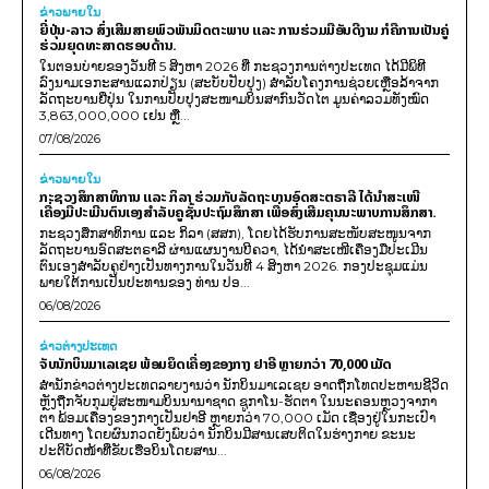
ຂ່າວພາຍ​ໃນ
ຍີ່ປຸ່ນ-ລາວ ສົ່ງເສີມສາຍພົວພັນມິດຕະພາບ ແລະ ການຮ່ວມມືອັນດີງາມ ກໍຄືການເປັນຄູ່
ຮ່ວມຍຸດທະສາດຮອບດ້ານ.
ໃນຕອນບ່າຍຂອງວັນທີ 5 ສິງຫາ 2026 ທີ່ ກະຊວງການຕ່າງປະເທດ ໄດ້ມີພິທີ
ລົງນາມເອກະສານແລກປ່ຽນ (ສະບັບປັບປຸງ) ສໍາລັບໂຄງການຊ່ວຍເຫຼືອລ້າຈາກ
ລັດຖະບານຍີ່ປຸ່ນ ໃນການປັບປຸງສະໜາມບິນສາກົນວັດໄຕ ມູນຄ່າລວມທັງໝົດ
3,863,000,000 ເຢນ ຫຼື...
07/08/2026
ຂ່າວພາຍ​ໃນ
ກະຊວງສຶກສາທິການ ແລະ ກິລາ ຮ່ວມກັບລັດຖະບານອົດສະຕຣາລີ ໄດ້ນຳສະເໜີ
ເຄື່ອງມືປະເມີນຕົນເອງສຳລັບຄູຊັ້ນປະຖົມສຶກສາ ເພື່ອສົ່ງເສີມຄຸນນະພາບການສຶກສາ.
ກະຊວງສຶກສາທິການ ແລະ ກິລາ (ສສກ), ໂດຍໄດ້ຮັບການສະໜັບສະໜູນຈາກ
ລັດຖະບານອົດສະຕຣາລີ ຜ່ານແຜນງານບີຄວາ, ໄດ້ນຳສະເໜີເຄື່ອງມືປະເມີນ
ຕົນເອງສຳລັບຄູຢ່າງເປັນທາງການໃນວັນທີ 4 ສິງຫາ 2026. ກອງປະຊຸມແມ່ນ
ພາຍໃຕ້ການເປັນປະທານຂອງ ທ່ານ ປອ...
06/08/2026
ຂ່າວຕ່າງປະເທດ
ຈັບນັກບິນມາເລເຊຍ ພ້ອມຍຶດເຄື່ອງຂອງກາງ ຢາອີ ຫຼາຍກວ່າ 70,000 ເມັດ
ສຳນັກຂ່າວຕ່າງປະເທດລາຍງານວ່າ ນັກບິນມາເລເຊຍ ອາດຖືກໂທດປະຫານຊີວິດ
ຫຼັງຖືກຈັບກຸມຢູ່ສະໜາມບິນນານາຊາດ ຊູກາໂນ-ຮັດຕາ ໃນນະຄອນຫຼວງຈາກາ
ຕາ ພ້ອມເຄື່ອງຂອງກາງເປັນຢາອີ ຫຼາຍກວ່າ 70,000 ເມັດ ເຊື່ອງຢູ່ໃນກະເປົາ
ເດີນທາງ ໂດຍຜົນກວດຍັງພົບວ່າ ນັກບິນມີສານເສບຕິດໃນຮ່າງກາຍ ຂະນະ
ປະຕິບັດໜ້າທີ່ຂັບເຮືອບິນໂດຍສານ...
06/08/2026