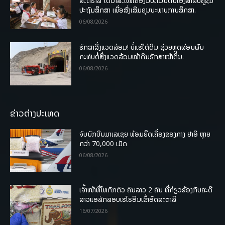
ສະຕຣາລີ ໄດ້ນຳສະເໜີເຄື່ອງມືປະເມີນຕົນເອງສຳລັບຄູຊັ້ນ
ປະຖົມສຶກສາ ເພື່ອສົ່ງເສີມຄຸນນະພາບການສຶກສາ.
06/08/2026
ຮັກສາສິ່ງແວດລ້ອມ! ບໍ່ແຮ່ໃຕ້ດິນ ຊ່ວຍຫຼຸດຜ່ອນຜົນ
ກະທົບຕໍ່ສິ່ງແວດລ້ອມໜ້າດິນຮັກສາໜ້າດິນ.
06/08/2026
ຂ່າວຕ່າງປະເທດ
ຈັບນັກບິນມາເລເຊຍ ພ້ອມຍຶດເຄື່ອງຂອງກາງ ຢາອີ ຫຼາຍ
ກວ່າ 70,000 ເມັດ
06/08/2026
ເຈົ້າໜ້າທີ່ໄທກັກຕົວ ຄົນລາວ 2 ຄົນ ທີ່ກ່ຽວຂ້ອງກັບຄະດີ
ສາວແອລັກລອບເຮໂຣອີນເຂົ້າອົດສະຕາລີ
16/07/2026