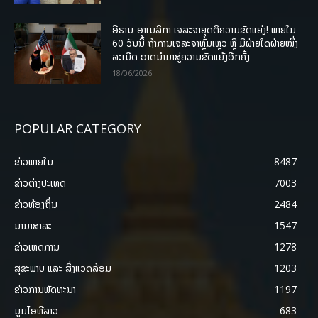
ອີຣານ-ອາເມລິກາ ເຈລະຈາຍຸດຕິຄວາມຂັດແຍ່ງ! ພາຍໃນ
60 ວັນນີ້ ຖ້າການເຈລະຈາຫຼົ້ມເຫຼວ ຫຼື ມີຝ່າຍໃດຝ່າຍໜຶ່ງ
ລະເມີດ ອາດນໍາມາສູ່ຄວາມຂັດແຍ້ງອີກຄັ້ງ
18/06/2026
POPULAR CATEGORY
ຂ່າວພາຍ​ໃນ
8487
ຂ່າວຕ່າງປະເທດ
7003
ຂ່າວທ້ອງຖິ່ນ
2484
ນານາສາລະ
1547
ຂ່າວເຫດການ
1278
ສຸຂະພາບ ແລະ ສີ່ງແວດລ້ອມ
1203
ຂ່າວການພັດທະນາ
1197
ມູມໄອທີລາວ
683