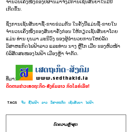
ຈຳນວນເຄິ່ງໜຶ່ງຂອງປີຜ່ານມາຈິ່ງມີການເຊັນສັນຍາໃນມື້ນີ້
ເກີດຂຶ້ນ.
ຊຶ່ງການເຊັນສັນຍາຊື້-ຂາຍຮ່ວມກັນ ໃນຄັ້ງນີ້ແມ່ນຊື້-ຂາຍໃນ
ຈຳນວນເຄິ່ງໜຶ່ງຂອງສັນຍາຄັ້ງກ່ອນ ໃຫ້ກຽດເຊັນສັນຍາໂດຍ
ແມ່ນ ທ່ານ ບຸນມາ ມະນີວົງ ຮອງຜູ້ອຳນວຍການໃຫຍ່ລັດ
ວິສາຫະກິດໄຟຟ້າລາວ ແລະທ່ານ ນາງ ຫຼີ່ໂກ ເມີ້ຍ ຮອງຫົວໜ້າ
ບໍລິສັດສະໜອງໄຟຟ້າ ເມືອງຫຼ້າ ຈຳກັດ.
ທີ່ມາ:
ຕິດຕາມຂ່າວເສດຖະກິດ-ສັງຄົມລາວ ກົດໄລຄ໌ເລີຍ!
TAGS
ຈີນ
ຊື້ໄຟຟ້າ
ລາວ
ວິສາຫະກິດ
ເຊັນສັນຍາ
ໄຟຟ້າ
ບົດຄວາມຫຼ້າສຸດ