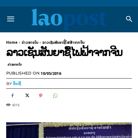
Home
ຂ່າວພາຍ​ໃນ
ລາວເຊັນສັນຍາຊື້ໄຟຟ້າຈາກຈີນ
ລາວເຊັນສັນຍາຊື້ໄຟຟ້າຈາກຈີນ
ຂ່າວພາຍ​ໃນ
10/05/2016
PUBLISHED ON
BY
ອິນຊີ
4316