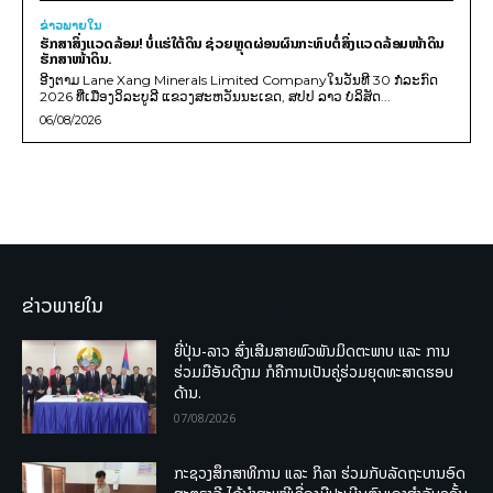
ຂ່າວພາຍ​ໃນ
ຮັກສາສິ່ງແວດລ້ອມ! ບໍ່ແຮ່ໃຕ້ດິນ ຊ່ວຍຫຼຸດຜ່ອນຜົນກະທົບຕໍ່ສິ່ງແວດລ້ອມໜ້າດິນ
ຮັກສາໜ້າດິນ.
ອີງຕາມ Lane Xang Minerals Limited Companyໃນວັນທີ 30 ກໍລະກົດ
2026 ທີ່ເມືອງວິລະບູລີ ແຂວງສະຫວັນນະເຂດ, ສປປ ລາວ ບໍລິສັດ...
06/08/2026
ຂ່າວພາຍໃນ
ຍີ່ປຸ່ນ-ລາວ ສົ່ງເສີມສາຍພົວພັນມິດຕະພາບ ແລະ ການ
ຮ່ວມມືອັນດີງາມ ກໍຄືການເປັນຄູ່ຮ່ວມຍຸດທະສາດຮອບ
ດ້ານ.
07/08/2026
ກະຊວງສຶກສາທິການ ແລະ ກິລາ ຮ່ວມກັບລັດຖະບານອົດ