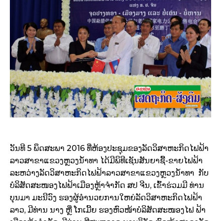
ວັນທີ 5 ພຶດສະພາ 2016 ທີ່ຫ້ອງປະຊຸມຂອງລັດວິສາຫະກິດໄຟຟ້າ
ລາວສາຂາແຂວງຫຼວງນ້ຳທາ ໄດ້ມີພິທີເຊັນສັນຍາຊື້-ຂາຍໄຟຟ້າ
ລະຫວ່າງລັດວິສາຫະກິດໄຟຟ້າລາວສາຂາແຂວງຫຼວງນ້ຳທາ ກັບ
ບໍລິສັດສະໜອງໄຟຟ້າເມືອງຫຼ້າຈຳກັດ ສປ ຈີນ, ເຂົ້າຮ່ວມມີ ທ່ານ
ບຸນມາ ມະນີວົງ ຮອງຜູ້ອຳນວຍການໃຫຍ່ລັດວິສາຫະກິດໄຟຟ້າ
ລາວ, ມີທ່ານ ນາງ ຫຼີ່ ໂກເມີ້ຍ ຮອງຫົວໜ້າບໍລິສັດສະໜອງໄຟ ຟ້າ