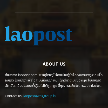
ABOUT US
ສຳນັກຂ່າວ laopost.com ຈະສ້າງໂຕເອງໃຫ້ກາຍເປັນຜູ້ນຳສື່ອອນລາຍຂອງລາວ ເພື່ອ
ຄົນລາວ ໂດຍນຳສະເໜີຂ່າວສານທີ່ມີຄຸນນະພາບ, ຖືກຕ້ອງຕາມແນວທາງນະໂຍບາຍຂອງ
ພັກ-ລັດ, ເປັນປະໂຫຍດຕໍ່ຜູ້ຊົມໃຫ້ໄດ້ຫຼາກຫຼາຍທີ່ສຸດ, ຈະແຈ້ງທີ່ສຸດ ແລະວ່ອງໄວທີ່ສຸດ.
Contact us:
laopost@rdkgroup.la