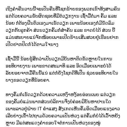
ເຖິງຄ່ຳຄືນວານນີ້ຈະເປັນຄືນທີ່ໂຊກຮ້າຍຂອງພວກເຂົາທັງສາມຄົນ
ແຕ່ດ້ວຍຄວາມຮັບຜິດຊອບທີ່ມີຕໍ່ວຽກງານ ເຊົ້າມື້ຕໍ່ມາ ຄິ້ມ ແລະ
ນ້ອຍ ກໍ່ຕ້ອງຝືນຕົວເອງມາເຮັດວຽກ ເພາະນ້ອຍເອງກໍ່ມີນັດລົມ
ວຽກກັບລູກຄ້າ ສ່ວນວຽກຄິ້ມກໍ່ສຳຄັນ ແລະ ຂາດບໍ່ໄດ້ ສ່ວນ ບີ້
ແມ່ນສະບາຍແນ່ຈັກໜ້ອຍເພາະເປີດຮ້ານເສີມສວຍຢູ່ເຮືອນຢາກ
ເປີດຢາກປິດກໍ່ໄດ້ຕາມໃຈນາງ
ເຊົ້າມື້ນີ້ ນ້ອຍຮູ້ສຶກວ່າເປັນວຽກມີບັນຫາຕິດຂັດຫຼາຍໃນການ
ອະທິບາຍງານ ເພາະຂາດສະມາທິ ແລະ ອິດເມື່ອຍເພາະບໍ່ໄດ້
ລັຍຍອຍຈາກມື້ຄືນນີ້ແນ່ ແຕ່ກໍ່ຍັງໂຊກດີທີ່ເປິ້ນ ຊ່ວຍອະທິບາຍໃນ
ບາງຂອດວຽກທີ່ນ້ອຍຄາ.
ທາງຄິ້ມກໍ່ເຮັດວຽກດ້ວຍຄວາມເຫງົາຫງັອຍອ່ອນເພຍ ແຕ່ວຽກ
ຂອງຄິ້ມບໍ່ແມ່ນພາກສ່ວນບໍລິການຈິ່ງບໍ່ຄ່ອຍມີບັນຫາປານໃດ
ເພາະລາວຢູ່ຝ່າຍ IT ຄຳແສງ ສັງເກດເຫັນຄິ້ມອິດເມື່ອຍແຮງລາວ
ເລີຍຍ່າງເຂົ້າໄປຖາມດ້ວຍຄວາມເປັນຫ່ວງ ແຕ່ຄິ້ມກໍ່ບໍ່ໄດ້ເວົ້າຫຍັງ
ຫຼາຍ ມີແຕ່ສະແດງຄຳຂອບໃຈຕໍ່ການເປັນຫ່ວງຂອງໝູ່