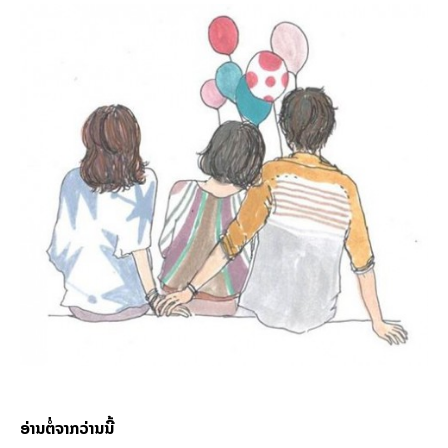
ອ່ານຕໍ່ຈາກວ່ານນີ້