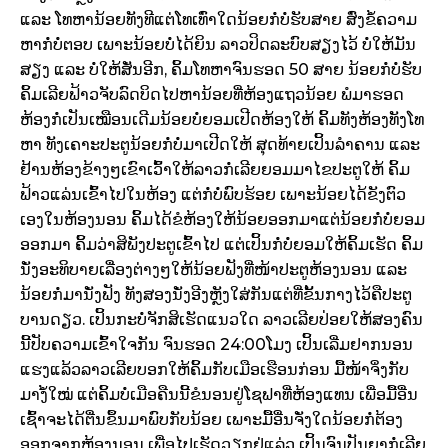
ແລະ ໂທຫານ້ອຍທັງທີແຕ່ໂທເທົ່າໃດນ້ອຍກໍ່ບໍ່ຮັບສາຍ ສົ່ງຂໍ້ຄວາມ
ຫາກໍ່ບໍ່ຕອບ ເພາະນ້ອຍບໍ່ໄດ້ຍິນ ລາວປິດລະບົບສຽງໄວ້ ບໍ່ໃຫ້ມັນ
ສຽງ ແລະ ບໍ່ໃຫ້ສັ່ນອີກ, ຄິ້ມໂທຫາຈົນຮອດ 50 ສາຍ ນ້ອຍກໍ່ບໍ່ຮັບ
ຄິ້ມເລີຍຟ້າວຈັບລົດບິດໄປຫານ້ອຍທີ່ຫ້ອງແຖວນ້ອຍ ພໍມາຮອດ
ຫ້ອງກໍ່ເປັນເໝືອນເດີມນ້ອຍບໍ່ຍອມເປີດຫ້ອງໃຫ້ ຄິ້ມທັງຫ້ອງທັງໂທ
ຫາ ທັງເຄາະປະຕູນ້ອຍກໍ່ບໍ່ມາເປີດໃຫ້ ສຸດທ້າຍເປິ້ນລຳຄານ ແລະ
ຢ້ານຫ້ອງຂ້າງໆເຂົາເວົ້າໃຫ້ລາວກໍ່ເລີຍຍອມມາໄຂປະຕູໃຫ້ ຄິ້ມ
ຟ້າວແລ່ນເຂົ້າໄປໃນຫ້ອງ ແຕ່ກໍ່ບໍ່ພົບຮ້ອຍ ເພາະນ້ອຍໄດ້ຂັງຕົວ
ເອງໃນຫ້ອງນອນ ຄິ້ມໄດ້ຂໍຫ້ອງໃຫ້ນ້ອຍອອກມາແຕ່ນ້ອຍກໍ່ບໍ່ຍອມ
ອອກມາ ຄິ້ມວ່າສິພັງປະຕູເຂົ້າໄປ ແຕ່ເປິ້ນກໍ່ບໍ່ຍອມໃຫ້ຄິ້ມເຮັດ ຄິ້ມ
ນັ່ງອະທິບາຍເລື່ອງຕ່າງໆໃຫ້ນ້ອຍຟັງທີ່ໜ້າປະຕູຫ້ອງນອນ ແລະ
ນ້ອຍກໍ່ມານັ່ງຟັງ ທັງສອງນັ່ງອີງຫຼັງໃສ່ກັນແຕ່ທີ່ຂັ້ນກາງໄວ້ຄືປະຕູ
ບານດຽວ. ເປິ້ນກະບໍ່ຈັກສິເຮັດແນວໃດ ລາວເລີຍປ່ອຍໃຫ້ສອງຄົນ
ນີ້ປັບຄວາມເຂົ້າໃຈກັນ ຈົນຮອດ 24:00ໂມງ ເປິ້ນເລີ່ມຢາກນອນ
ແຮງແລ້ວລາວເລີຍບອກໃຫ້ຄິ້ມກັບເມືອເຮືອນກ່ອນ ມື້ໜ້າຈິ່ງກັບ
ມາງໍ້ໃໝ່ ແຕ່ຄິ້ມບໍ່ເມືອຄືນນີ້ຂໍນອນຢູ່ໂຊຟາທີ່ຫ້ອງແທນ ເພື່ອມື້ອື່ນ
ເຊົ້າຈະໄດ້ຕື່ນຂຶ້ນມາພົບກັບນ້ອຍ ເພາະມື້ອື່ນຈັ່ງໃດນ້ອຍກໍ່ຕ້ອງ
ອອກຈາກຫ້ອງນອນ ເພື່ອໄປເຮັດວຽກຢູ່ແລ່ວ ເປິ້ນຈົນປັນຍາກໍ່ເລີຍ