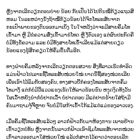
ຫຼັງຈາກເລີກວຽກຕອນບ່າຍ ນ້ອຍ ກັບເປິ້ນໄດ້ໄປກິນໝີ່ກ້ຽວແຖວສີ
ຫອມ ໃນລະຫວ່າງນັ່ງຖ້າໝີ່ກ້ຽວນ້ອຍໄດ້ຈົກໂທລະສັບຈາກ
ກະເປົາພາຍຂອງຕົນອອກມາເບິ່ງ ໃນໃຈຫວັງວ່າຈະມີສາຍຄິ້ມໂທ
ເຂົ້າມາ ຫຼື ມີຂໍຄວາມສົ່ງເຂົ້າມາຂໍໂທດ ຫຼື ງໍ້ຕົວເອງ ແຕ່ຜົນປະກົດຄື
ບໍ່ມີທັງຂໍ້ຄວາມ ແລະ ບໍ່ມີທັງສາຍໂທເຂົ້າເລີຍແມ້ແຕ່ສາຍດຽວ
ນ້ອຍແຮງຮູ້ສຶກຄຽດໃຫ້ຄິ້ມຂຶ້ນຕື່ມອີກ.
ທາງຝ່າຍຄິ້ມຫລັງຈາກເລີກວຽກຕອນສວາຍ ສິ່ງທີ່ລາວເຮັດທຳອິດ
ແມ່ນຟ້າວໄປເລາະຊື້ໂທລະສັບໜ່ວຍໃໝ່ ບາດນີ້ຊື້ສອງໜ່ວຍເລີຍ
ເພື່ອເອົາໄວ້ລົມກັບສອງຄົນ, ທາງສາວບີ້ກໍ່ຄອງໂທລະສັບຈາກຄິ້ມ
ໂທມາງໍ້ ແຕ່ກໍ່ບໍ່ມີວີ່ແວວແຮງເຮັດໃຫ້ລາວຮ້ອນຮົນ ຫງຸດງິດທັງວັນ
ໃຜເວົ້າຫຍັງນຳກໍ່ບໍ່ຢາກເວົ້າ ບໍ່ຢາດຕອບ ມີແຕ່ຢາກຮ້າຍໃສ່ຖ້າມີ
ຄົນມາຖາມຈູ້ຈີ້ຫຼາຍ ຈົນບໍ່ມີໃຜກ້າເຂົ້າໃກ້ແມ້ແຕ່ແມ່ຂອງລາວເອງ.
ເມື່ອຄິ້ມຊື້ໂທລະສັບແລ້ວໆ ລາວກໍ່ຟ້າວກັບມາຫ້ອງການ ເພາະຢ້ານ
ເຂົ້າວຽກບໍ່ທັນ ຫຼັງຈາກນັ້ນລາວກໍ່ຟ້າວເອົາຊິມໂທລະສັບຈາກໜ່ວຍ
ເກົ່າລາວອອກມາໃສ່ໜ່ວຍໃໝ່ ແລ້ວກໍ່ສາກໄວ້ຄາດວ່າຕອນເລີກ