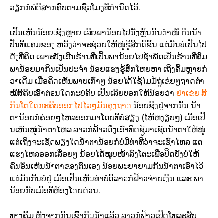
ວຽກກໍ່ພໍດີສາກຄົບຕາມຊົ່ວໂມງທີ່ກຳນົດໄວ້.
ເປິ້ນເຫັນນ້ອຍເຊັງຫຼາຍ ເລີຍພານ້ອຍໄປນັ່ງຫຼິ້ນກິນຕຳໝີ່ ກິນນ້ຳ
ປັ່ນທີ່ແຄມຂອງ ຫວັງວ່າຈະຊ່ວຍໃຫ້ໝູ່ຮູ້ສຶກດີຂຶ້ນ ແຕ່ມັນບໍ່ເປັນໄປ
ດັ່ງທີ່ຄິດ ເພາະບັງເອີນຮ້ານທີ່ເປິ້ນພານ້ອຍໄປຊ້ຳພັດເປັນຮ້ານທີ່ຄິ້ມ
ພານ້ອຍມາກິນເປັນປະຈຳ ນ້ອຍແຮງຮູ້ສຶກໂຫຍຫາ ເຖິງຄິ້ມຫຼາຍກ່
ວາເດີມ ເມື່ອຄິດເຫັນພາບເກົ່າໆ ນ້ອຍໄດ້ໃຊ້ໄມມ້ຖູ່ເຂ່ຍໆຖາດຕຳ
ໝີ່ສິຄີບເອົາຕ່ອນໃດກະບໍ່ຄືບ ເປິ້ນເລີຍບອກໃຫ້ນ້ອຍວ່າ
ຢ່າເຂ່ຍ ສິ
ກິນໂຕໃດກະຄີບອອກໄປໄວໆມັນຄຸງຖາດ
ນ້ອຍຊຶງຢູ່ຈາກນັ້ນ ນ້ຳ
ຕານ້ອຍກໍ່ຄ່ອຍໆໄຫລອອກມາໂດຍທີ່ບໍ່ສຽງ (ໄຫ້ຫງຽບໆ) ເມື່ອເປິ້
ນເຫັນໝູ່ນ້ຳຕາໄຫລ ລາວກໍ່ຟ້າວດຶງເອົາທິດຊູ້ມາເຊັດນ້ຳຕາໃຫ້ໝູ່
ແຕ່ເຖິງຈະເຊັດພຽງໃດນ້ຳຕານ້ອຍກໍ່ບໍມີທ່າທີວ່າຈະເຊົາໄຫລ ແຕ່
ແຮງໄຫລອອກເລື່ອຍໆ ນ້ອຍໄດ້ໝູບໜ້າລົງໂຕະເພື່ອປິດບັງບໍ່ໃຫ້
ຄົນອື່ນເຫັນນ້ຳຕາຂອງຕົນເອງ ນ້ອຍພະຍາຍາມກັ້ນນ້ຳຕາເອົາໄວ້
ແຕ່ມັນກັ້ນບໍ່ຢູ່ ເມື່ອເປິ້ນເຫັນທ່າບໍ່ດີລາວກໍ່ຟ້າວຈ່າຍເງິນ ແລະ ພາ
ນ້ອຍກັບເມືອທີ່ຫ້ອງໂດຍດ່ວນ.
ທາງຄິ້ມ ຫຼັງຈາກກິນເຂົ້າກິນນ້ຳແລ້ວ ລາວກໍ່ຟ້າວເປີດໂທລະສັບ