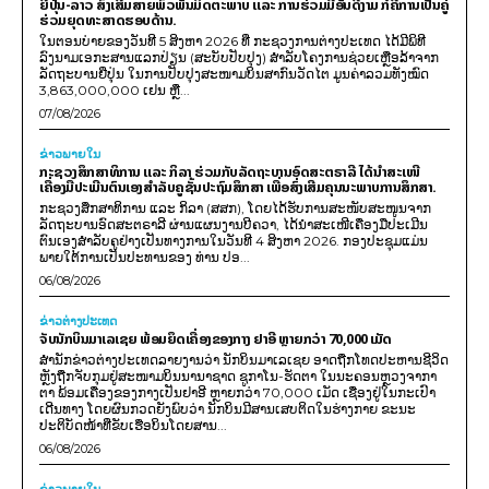
ຍີ່ປຸ່ນ-ລາວ ສົ່ງເສີມສາຍພົວພັນມິດຕະພາບ ແລະ ການຮ່ວມມືອັນດີງາມ ກໍຄືການເປັນຄູ່
ຮ່ວມຍຸດທະສາດຮອບດ້ານ.
ໃນຕອນບ່າຍຂອງວັນທີ 5 ສິງຫາ 2026 ທີ່ ກະຊວງການຕ່າງປະເທດ ໄດ້ມີພິທີ
ລົງນາມເອກະສານແລກປ່ຽນ (ສະບັບປັບປຸງ) ສໍາລັບໂຄງການຊ່ວຍເຫຼືອລ້າຈາກ
ລັດຖະບານຍີ່ປຸ່ນ ໃນການປັບປຸງສະໜາມບິນສາກົນວັດໄຕ ມູນຄ່າລວມທັງໝົດ
3,863,000,000 ເຢນ ຫຼື...
07/08/2026
ຂ່າວພາຍ​ໃນ
ກະຊວງສຶກສາທິການ ແລະ ກິລາ ຮ່ວມກັບລັດຖະບານອົດສະຕຣາລີ ໄດ້ນຳສະເໜີ
ເຄື່ອງມືປະເມີນຕົນເອງສຳລັບຄູຊັ້ນປະຖົມສຶກສາ ເພື່ອສົ່ງເສີມຄຸນນະພາບການສຶກສາ.
ກະຊວງສຶກສາທິການ ແລະ ກິລາ (ສສກ), ໂດຍໄດ້ຮັບການສະໜັບສະໜູນຈາກ
ລັດຖະບານອົດສະຕຣາລີ ຜ່ານແຜນງານບີຄວາ, ໄດ້ນຳສະເໜີເຄື່ອງມືປະເມີນ
ຕົນເອງສຳລັບຄູຢ່າງເປັນທາງການໃນວັນທີ 4 ສິງຫາ 2026. ກອງປະຊຸມແມ່ນ
ພາຍໃຕ້ການເປັນປະທານຂອງ ທ່ານ ປອ...
06/08/2026
ຂ່າວຕ່າງປະເທດ
ຈັບນັກບິນມາເລເຊຍ ພ້ອມຍຶດເຄື່ອງຂອງກາງ ຢາອີ ຫຼາຍກວ່າ 70,000 ເມັດ
ສຳນັກຂ່າວຕ່າງປະເທດລາຍງານວ່າ ນັກບິນມາເລເຊຍ ອາດຖືກໂທດປະຫານຊີວິດ
ຫຼັງຖືກຈັບກຸມຢູ່ສະໜາມບິນນານາຊາດ ຊູກາໂນ-ຮັດຕາ ໃນນະຄອນຫຼວງຈາກາ
ຕາ ພ້ອມເຄື່ອງຂອງກາງເປັນຢາອີ ຫຼາຍກວ່າ 70,000 ເມັດ ເຊື່ອງຢູ່ໃນກະເປົາ
ເດີນທາງ ໂດຍຜົນກວດຍັງພົບວ່າ ນັກບິນມີສານເສບຕິດໃນຮ່າງກາຍ ຂະນະ
ປະຕິບັດໜ້າທີ່ຂັບເຮືອບິນໂດຍສານ...
06/08/2026