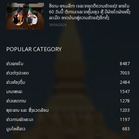
ອີຣານ-ອາເມລິກາ ເຈລະຈາຍຸດຕິຄວາມຂັດແຍ່ງ! ພາຍໃນ
60 ວັນນີ້ ຖ້າການເຈລະຈາຫຼົ້ມເຫຼວ ຫຼື ມີຝ່າຍໃດຝ່າຍໜຶ່ງ
ລະເມີດ ອາດນໍາມາສູ່ຄວາມຂັດແຍ້ງອີກຄັ້ງ
18/06/2026
POPULAR CATEGORY
ຂ່າວພາຍ​ໃນ
8487
ຂ່າວຕ່າງປະເທດ
7003
ຂ່າວທ້ອງຖິ່ນ
2484
ນານາສາລະ
1547
ຂ່າວເຫດການ
1278
ສຸຂະພາບ ແລະ ສີ່ງແວດລ້ອມ
1203
ຂ່າວການພັດທະນາ
1197
ມູມໄອທີລາວ
683