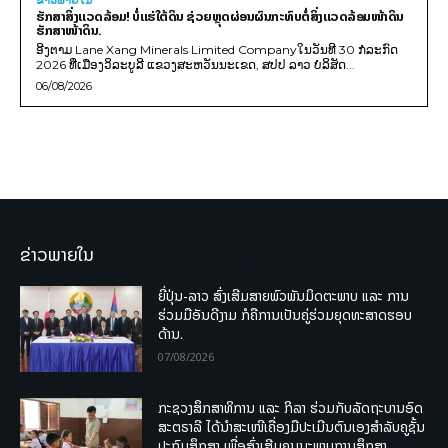
ຂ່າວພາຍ​ໃນ
ຮັກສາສິ່ງແວດລ້ອມ! ບໍ່ແຮ່ໃຕ້ດິນ ຊ່ວຍຫຼຸດຜ່ອນຜົນກະທົບຕໍ່ສິ່ງແວດລ້ອມໜ້າດິນ
ຮັກສາໜ້າດິນ.
ອີງຕາມ Lane Xang Minerals Limited Companyໃນວັນທີ 30 ກໍລະກົດ
2026 ທີ່ເມືອງວິລະບູລີ ແຂວງສະຫວັນນະເຂດ, ສປປ ລາວ ບໍລິສັດ...
06/08/2026
ຂ່າວພາຍໃນ
ຍີ່ປຸ່ນ-ລາວ ສົ່ງເສີມສາຍພົວພັນມິດຕະພາບ ແລະ ການ
ຮ່ວມມືອັນດີງາມ ກໍຄືການເປັນຄູ່ຮ່ວມຍຸດທະສາດຮອບ
ດ້ານ.
07/08/2026
ກະຊວງສຶກສາທິການ ແລະ ກິລາ ຮ່ວມກັບລັດຖະບານອົດ
ສະຕຣາລີ ໄດ້ນຳສະເໜີເຄື່ອງມືປະເມີນຕົນເອງສຳລັບຄູຊັ້ນ
ປະຖົມສຶກສາ ເພື່ອສົ່ງເສີມຄຸນນະພາບການສຶກສາ.