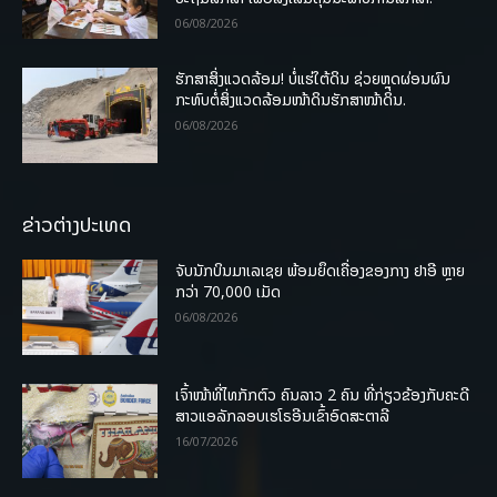
06/08/2026
ຮັກສາສິ່ງແວດລ້ອມ! ບໍ່ແຮ່ໃຕ້ດິນ ຊ່ວຍຫຼຸດຜ່ອນຜົນ
ກະທົບຕໍ່ສິ່ງແວດລ້ອມໜ້າດິນຮັກສາໜ້າດິນ.
06/08/2026
ຂ່າວຕ່າງປະເທດ
ຈັບນັກບິນມາເລເຊຍ ພ້ອມຍຶດເຄື່ອງຂອງກາງ ຢາອີ ຫຼາຍ
ກວ່າ 70,000 ເມັດ
06/08/2026
ເຈົ້າໜ້າທີ່ໄທກັກຕົວ ຄົນລາວ 2 ຄົນ ທີ່ກ່ຽວຂ້ອງກັບຄະດີ
ສາວແອລັກລອບເຮໂຣອີນເຂົ້າອົດສະຕາລີ
16/07/2026