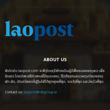
ABOUT US
ສຳນັກຂ່າວ laopost.com ຈະສ້າງໂຕເອງໃຫ້ກາຍເປັນຜູ້ນຳສື່ອອນລາຍຂອງລາວ ເພື່ອ
ຄົນລາວ ໂດຍນຳສະເໜີຂ່າວສານທີ່ມີຄຸນນະພາບ, ຖືກຕ້ອງຕາມແນວທາງນະໂຍບາຍຂອງ
ພັກ-ລັດ, ເປັນປະໂຫຍດຕໍ່ຜູ້ຊົມໃຫ້ໄດ້ຫຼາກຫຼາຍທີ່ສຸດ, ຈະແຈ້ງທີ່ສຸດ ແລະວ່ອງໄວທີ່ສຸດ.
Contact us:
laopost@rdkgroup.la