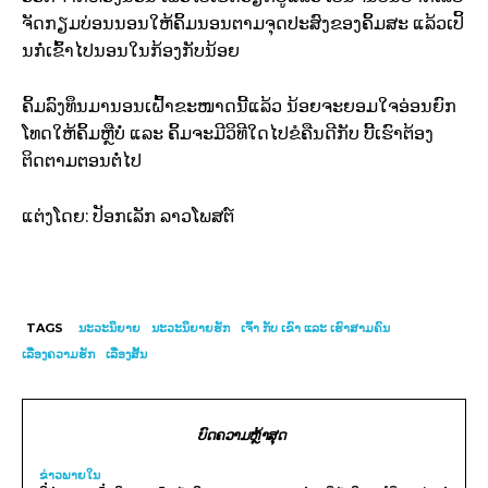
ຈັດກຽມບ່ອນນອນໃຫ້ຄິ້ມນອນຕາມຈຸດປະສົງຂອງຄິ້ມສະ ແລ້ວເປິ້
ນກໍ່ເຂົ້າໄປນອນໃນກ້ອງກັບນ້ອຍ
ຄິ້ມລົງທຶນມານອນເຝົ້າຂະໜາດນີ້ແລ້ວ ນ້ອຍຈະຍອມໃຈອ່ອນຍົກ
ໂທດໃຫ້ຄິ້ມຫຼືບໍ່ ແລະ ຄິ້ມຈະມີວິທີໃດໄປຂໍຄືນດີກັບ ບີ້ເຮົາຕ້ອງ
ຕິດຕາມຕອນຕໍ່ໄປ
ແຕ່ງໂດຍ: ປັອກເລັກ ລາວໂພສຕ໌
TAGS
ນະວະນິຍາຍ
ນະວະນິຍາຍຮັກ
ເຈົ້າ ກັບ ເຂົາ ແລະ ເຮົາສາມຄົນ
ເລື່ອງຄວາມຮັກ
ເລື່ອງສັ້ນ
ບົດຄວາມຫຼ້າສຸດ
ຂ່າວພາຍ​ໃນ