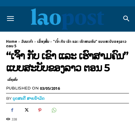
Home
ວັນນະກຳ
ເລື່ອງສັ້ນ
"ເຈົ້າ ກັບ ເຂົາ ແລະ ເຮົາສາມຄົນ" ແບບສະບັບຂອງລາວ
ຕອນ 5
“ເຈົ້າ ກັບ ເຂົາ ແລະ ເຮົາສາມຄົນ”
ແບບສະບັບຂອງລາວ ຕອນ 5
ເລື່ອງສັ້ນ
03/05/2016
PUBLISHED ON
BY
ບຸດສະດີ ສາຍນ້ຳມັດ
338