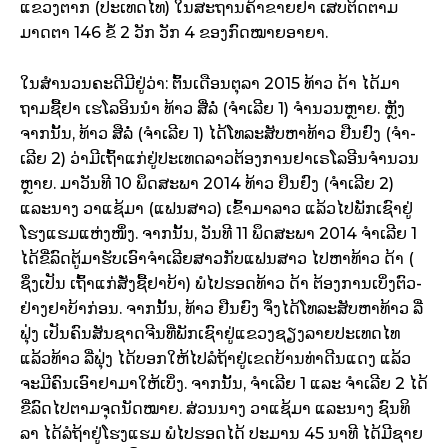
ແຂວງ​ຕາກ (ປະ­ເທດ​ໄທ) ໃນ​ສະ­ຖານ​ຄ້າ­ຂາຍ​ຢາ ເສບ​ຕິດ­ຕາມ​
ມາດ­ຕາ 146 ຂໍ້ 2 ວັກ ວັກ 4 ຂອງ​ກົດ­ໝາຍ​ອາ­ຍາ.
ໃນ​ສຳ­ນວນ​ຄະ­ດີ​ມີ​ຢູ່​ວ່າ: ຕົ້ນ​ເດືອນຕຸ­ລາ 2015 ທ້າວ ດ້າ ໄດ້​ມາ​
ຖາມ​ຊື້​ຢາ ເຮ​ໂລ​ອິນ​ນຳ ທ້າວ ສື່​ລໍ່ (ຈຳ­ເລີຍ 1) ຈຳນວນ​ຫຼາຍ. ຫຼັງ​
ຈາກ​ນັ້ນ, ທ້າວ ສື​ລໍ່ (ຈຳເລີຍ 1) ໄດ້​ໂທລະ­ສັບ​ຫາ​ທ້າວ ຢືນ​ຢົງ (ຈຳ­
ເລີຍ 2) ວ່າ​ມີ​ເຖ​ົ້າ​ແກ່​ຢູ່​ປະ­ເທດ​ລາວຕ້ອງ­ການ​ຢາ​ເຣ​ໂລ​ອີນ​ຈຳ­ນວນ​
ຫຼາຍ. ມາວັນ​ທີ 10 ພຶດ­ສະ­ພາ 2014 ທ້າວ ຢຶນຢົງ (ຈຳ­ເລີຍ 2)
ແລະ​ນາງ ວາ​ແຊ້​ມາ (ແຟນ​ສາວ) ເຂົ້າ​ມາ​ລາວ ແລ້ວ­ໄປພັກ​ເຊົາ​ຢູ່​
ໂຮງ­ແຮມ​ແຫ່ງ​ໜຶ່ງ. ຈາກ​ນັ້ນ, ວັນ​ທີ 11 ພຶດ­ສະ­ພາ 2014 ຈຳ­ເລີຍ 1
ໄດ້​ຂີ່​ລົດ​ຕູ້​ມາ​ຮັບ​ເອົາ​ຈຳ­ເລີຍ​ສາວ​ກັບແຟນ​ສາວ ໄປ​ຫາ​ທ້າວ ດ້າ (
ຊຶ່ງ​ເປັນ ເຖົ້າ​ແກ່​ສັ່ງ​ຊື້​ຢາ​ບ້າ) ພໍ​ໄປ​ຮອດ​ທ້າວ ດ້າ ຕ້ອງ­ການ​ເບິ່ງ​ຕົວ­
ຢ່າງ​ຢາ​ບ້າ​ກ່ອນ. ຈາກນັ້ນ, ທ້າວ ຢືນ​ຍົງ ຈຶ່ງ​ໄດ້​ໂທລະ­ສັບ​ຫາທ້າວ ລີ່​
ຟຸ່ງ ເປັນ​ຄົນ​ສັນ­ຊາດ​ຈີນ​ທີ່​ພັກເຊົາ​ຢູ່​ແຂວງ​ຊຽງ​ລາຍປະ­ເທດ​ໄທ
ແລ້ວທ້າວ ລີ່​ຟຸ່ງ ໄດ້​ບອກ​ໃຫ້​ໄປ​ລໍ­ຖ້າ​ຢູ່​ເຂດບ້ານ​ທ່າ​ດີນ​ແດງ ແລ້ວ​
ຈະ​ມີ​ຄົນ​ເອົາ​ຢາມາ​ໃຫ້​ເບິ່ງ. ຈາກ​ນັ້ນ, ຈຳ­ເລີຍ 1 ແລະ ຈຳ­ເລີຍ 2 ໄດ້​
ຂີ່​ລົດ​ໄປ​ຕາມ​ຈຸດ​ນັດ​ໝາຍ. ສ່ວນ​ນາງ ວາ​ແຊ້​ມາ ແລະ​ນາງ ຊົນ​ທິ
ລາ ໄດ້​ລໍ­ຖ້າ​ຢູ່​ໂຮງ­ແຮມ ພໍ​ໄປ​ຮອດ​ໄດ້ ປະ­ມານ 45 ນາ­ທີ ໄດ້​ມີ​ຊາຍ​