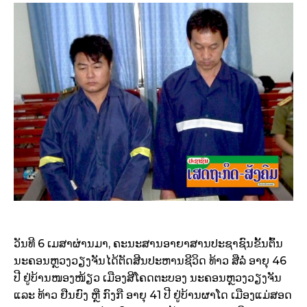
ວັນ​ທີ 6 ເມ­ສາ​ຜ່ານ​ມາ, ຄະ­ນະ​ສານ​ອາ­ຍາ​ສານ​ປະ­ຊາຊົນ​ຂັ້ນ​ຕົ້ນ
ນະ­ຄອນ­ຫຼວງ​ວຽງ​ຈັນ​ໄດ້​ຕັດ​ສີນ​ປະ­ຫານ​ຊີ­ວິດ ທ້າວ ສື​ລໍ່ ອາ­ຍຸ 46
ປີ ຢູ່ບ້ານ​ໜອງ​ໜ້ຽວ ເມືອງ​ສີ​ໂຄດຕະ­ບອງ ນະ­ຄອນ­ຫຼວງ​ວຽງ​ຈັນ
ແລະ ທ້າວ ຢືນ​ຍົງ ຫຼື ກົງ​ກື ອາ­ຍຸ 41 ປີ ຢູ່ບ້ານ​ຜາ​ໂດ ເມືອງ​ແມ່​ສອດ