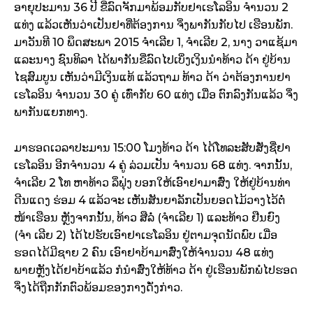
ອາ­ຍຸ​ປະມານ 36 ປີ ຂີ່​ລົດ­ຈັກ​ມາ​ພ້ອມ​ກັບ​ຢາ​ເຮໂລ​ອິນ ຈຳ­ນວນ 2
ແທ່ງ ແລ້ວ​ເຫັນ​ວ່າເປັນ​ຢາ​ທີ່​ຕ້ອງ­ການ ຈິ່ງ​ພາ­ກັນ​ກັບ​ໄປ ເຮືອນ​ພັກ.
ມາ​ວັນ​ທີ 10 ພຶດ­ສະ­ພາ 2015 ຈຳ­ເລີຍ 1, ຈຳ­ເລີຍ 2, ນາງ ວາແຊ້​ມາ
ແລະ​ນາງ ຊົນ​ທິ​ລາ ໄດ້​ພາ­ກັນຂີ່​ລົດ​ໄປ​ເບິ່ງ​ເງິນ​ນຳ​ທ້າວ ດ້າ ຢູ່​ບ້ານ​
ໄຊສົມ­ບູນ ເຫັນ​ວ່າ​ມີ​ເງິນ​ແທ້ ແລ້ວ​ຖາມ ທ້າວ ດ້າ ວ່າ​ຕ້ອງ­ການ​ຢາ​
ເຮ​ໂລ​ອິນ ຈຳນວນ 30 ຄູ່ ເທົ່າ​ກັບ 60 ແທ່ງ ເມື່ອ ຕົກ­ລົງ​ກັນ​ແລ້ວ ຈຶ່ງ​
ພາ­ກັນ​ແຍກ​ທາງ.
ມາ​ຮອດ​ເວ­ລາ​ປະ­ມານ 15:00 ໂມງທ້າວ ດ້າ ໄດ້​ໂທລະ­ສັບ​ສັ່ງ​ຊື່​ຢາ​
ເຮ​ໂລ​ອິນ ອີກ​ຈຳ­ນວນ 4 ຄູ່ ລ່ວມ​ເປັນ ຈຳ­ນວນ 68 ແທ່ງ. ຈາກ​ນັ້ນ,
ຈຳ­ເລີຍ 2 ໂທ ຫາ​ທ້າວ ລິ່​ຟຸ່ງ ບອກ​ໃຫ້​ເອົາ​ຢາ​ມາ​ສົ່ງ ໃຫ້​ຢູ່​ບ້ານ​ທ່າ​
ດີນ​ແດງ ຮ່ອມ 4 ແລ້ວ​ຈະ ເຫັນ​ສັນ­ຍາ​ລັກ​ເປັນ​ຍອດ​ໄມ້​ວາງ​ໄວ້​ຕໍ່
ໜ້າ​ເຮືອນ ຫຼັງ​ຈາກ​ນັ້ນ, ທ້າວ ສື​ລໍ່ (ຈຳ­ເລີຍ 1) ແລະ​ທ້າວ ຢືນ​ຍົງ
(ຈຳ ເລີຍ 2) ໄດ້​ໄປ​ຮັບ​ເອົາ​ຢາ​ເຮ​ໂລ​ອິນ ຢູ່ຕາມ​ຈຸດ​ນັດ​ພົບ ເມື່ອ​
ຮອດ​ໄດ້​ມີ​ຊາຍ 2 ຄົນ ເອົາ​ຢາ​ບ້າ​ມາ​ສົ່ງ​ໃຫ້​ຈຳ­ນວນ 48 ແທ່ງ
ພາຍ­ຫຼັງ​ໄດ້​ຢາ​ບ້າ​ແລ້ວ ກໍ​ນຳສົ່ງ​ໃຫ້​ທ້າວ ດ້າ ຢູ່​ເຮືອນ​ພັກ​ພໍ​ໄປ​ຮອດ
ຈິ່ງ​ໄດ້​ຖືກ​ກັກ​ຕົວ​ພ້ອມ​ຂອງ​ກາງ​ດັ່ງກ່າວ.