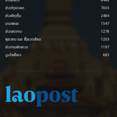
ຂ່າວຕ່າງປະເທດ
7003
ຂ່າວທ້ອງຖິ່ນ
2484
ນານາສາລະ
1547
ຂ່າວເຫດການ
1278
ສຸຂະພາບ ແລະ ສີ່ງແວດລ້ອມ
1203
ຂ່າວການພັດທະນາ
1197
ມູມໄອທີລາວ
683