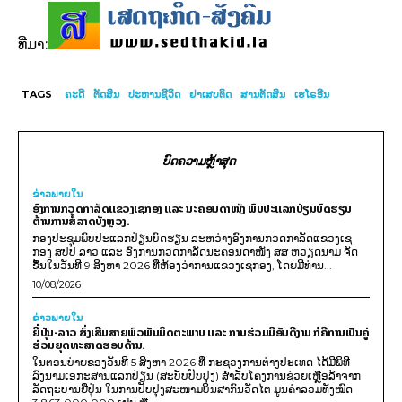
ທີ່ມາ:
TAGS
ຄະດີ
ຕັດສິນ
ປະຫານຊີວິດ
ຢາເສບຕິດ
ສານຕັດສິນ
ເຮໂຣອີນ
ບົດຄວາມຫຼ້າສຸດ
ຂ່າວພາຍ​ໃນ
ອົງການກວດກາລັດແຂວງເຊກອງ ແລະ ນະຄອນດາໜັງ ພົບປະແລກປ່ຽນບົດຮຽນ
ຕ້ານການສໍ້ລາດບັງຫຼວງ.
ກອງປະຊຸມພົບປະແລກປ່ຽນບົດຮຽນ ລະຫວ່າງອົງການກວດກາລັດແຂວງເຊ
ກອງ ສປປ ລາວ ແລະ ອົງການກວດກາລັດນະຄອນດາໜັງ ສສ ຫວຽດນາມ ຈັດ
ຂຶ້ນໃນວັນທີ 9 ສິງຫາ 2026 ທີ່ຫ້ອງວ່າການແຂວງເຊກອງ, ໂດຍມີທ່ານ...
10/08/2026
ຂ່າວພາຍ​ໃນ
ຍີ່ປຸ່ນ-ລາວ ສົ່ງເສີມສາຍພົວພັນມິດຕະພາບ ແລະ ການຮ່ວມມືອັນດີງາມ ກໍຄືການເປັນຄູ່
ຮ່ວມຍຸດທະສາດຮອບດ້ານ.
ໃນຕອນບ່າຍຂອງວັນທີ 5 ສິງຫາ 2026 ທີ່ ກະຊວງການຕ່າງປະເທດ ໄດ້ມີພິທີ
ລົງນາມເອກະສານແລກປ່ຽນ (ສະບັບປັບປຸງ) ສໍາລັບໂຄງການຊ່ວຍເຫຼືອລ້າຈາກ
ລັດຖະບານຍີ່ປຸ່ນ ໃນການປັບປຸງສະໜາມບິນສາກົນວັດໄຕ ມູນຄ່າລວມທັງໝົດ