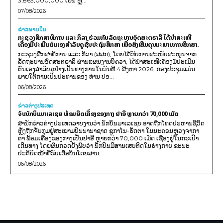
3,863,000,000 ເຢນ ຫຼື...
07/08/2026
ຂ່າວພາຍ​ໃນ
ກະຊວງສຶກສາທິການ ແລະ ກິລາ ຮ່ວມກັບລັດຖະບານອົດສະຕຣາລີ ໄດ້ນຳສະເໜີ
ເຄື່ອງມືປະເມີນຕົນເອງສຳລັບຄູຊັ້ນປະຖົມສຶກສາ ເພື່ອສົ່ງເສີມຄຸນນະພາບການສຶກສາ.
ກະຊວງສຶກສາທິການ ແລະ ກິລາ (ສສກ), ໂດຍໄດ້ຮັບການສະໜັບສະໜູນຈາກ
ລັດຖະບານອົດສະຕຣາລີ ຜ່ານແຜນງານບີຄວາ, ໄດ້ນຳສະເໜີເຄື່ອງມືປະເມີນ
ຕົນເອງສຳລັບຄູຢ່າງເປັນທາງການໃນວັນທີ 4 ສິງຫາ 2026. ກອງປະຊຸມແມ່ນ
ພາຍໃຕ້ການເປັນປະທານຂອງ ທ່ານ ປອ...
06/08/2026
ຂ່າວຕ່າງປະເທດ
ຈັບນັກບິນມາເລເຊຍ ພ້ອມຍຶດເຄື່ອງຂອງກາງ ຢາອີ ຫຼາຍກວ່າ 70,000 ເມັດ
ສຳນັກຂ່າວຕ່າງປະເທດລາຍງານວ່າ ນັກບິນມາເລເຊຍ ອາດຖືກໂທດປະຫານຊີວິດ
ຫຼັງຖືກຈັບກຸມຢູ່ສະໜາມບິນນານາຊາດ ຊູກາໂນ-ຮັດຕາ ໃນນະຄອນຫຼວງຈາກາ
ຕາ ພ້ອມເຄື່ອງຂອງກາງເປັນຢາອີ ຫຼາຍກວ່າ 70,000 ເມັດ ເຊື່ອງຢູ່ໃນກະເປົາ
ເດີນທາງ ໂດຍຜົນກວດຍັງພົບວ່າ ນັກບິນມີສານເສບຕິດໃນຮ່າງກາຍ ຂະນະ
ປະຕິບັດໜ້າທີ່ຂັບເຮືອບິນໂດຍສານ...
06/08/2026