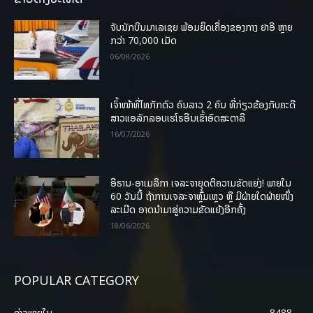
ຈັບນັກບິນມາເລເຊຍ ພ້ອມຍຶດເຄື່ອງຂອງກາງ ຢາອີ ຫຼາຍ
ກວ່າ 70,000 ເມັດ
06/08/2026
ເຈົ້າໜ້າທີ່ໄທກັກຕົວ ຄົນລາວ 2 ຄົນ ທີ່ກ່ຽວຂ້ອງກັບຄະດີ
ສາວແອລັກລອບເຮໂຣອີນເຂົ້າອົດສະຕາລີ
16/07/2026
ອີຣານ-ອາເມລິກາ ເຈລະຈາຍຸດຕິຄວາມຂັດແຍ່ງ! ພາຍໃນ
60 ວັນນີ້ ຖ້າການເຈລະຈາຫຼົ້ມເຫຼວ ຫຼື ມີຝ່າຍໃດຝ່າຍໜຶ່ງ
ລະເມີດ ອາດນໍາມາສູ່ຄວາມຂັດແຍ້ງອີກຄັ້ງ
18/06/2026
POPULAR CATEGORY
ຂ່າວພາຍ​ໃນ
8488