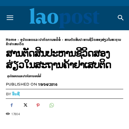
Home
ອຸບັດເຫດແລະປາກົດການຫຍໍ້ທໍ້
ສານ​ຕັດ­ສິນ​ປະ­ຫານ​ຊີ­ວິດສອງ​ສ່ຽວ​ໃນ​ສະ­ຖານ​
ຄ້າ​ຢາ​ເສບ​ຕິດ
ສານ​ຕັດ­ສິນ​ປະ­ຫານ​ຊີ­ວິດສອງ​
ສ່ຽວ​ໃນ​ສະ­ຖານ​ຄ້າ​ຢາ​ເສບ​ຕິດ
ອຸບັດເຫດແລະປາກົດການຫຍໍ້ທໍ້
19/04/2016
PUBLISHED ON
BY
ອິນຊີ
17804