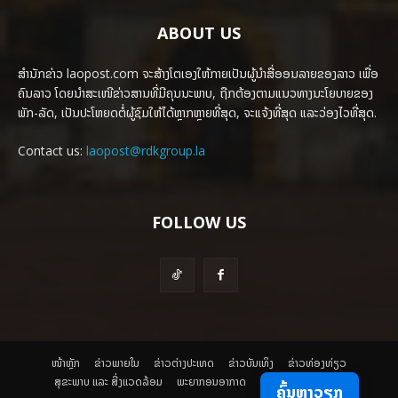
ABOUT US
ສຳນັກຂ່າວ laopost.com ຈະສ້າງໂຕເອງໃຫ້ກາຍເປັນຜູ້ນຳສື່ອອນລາຍຂອງລາວ ເພື່ອ
ຄົນລາວ ໂດຍນຳສະເໜີຂ່າວສານທີ່ມີຄຸນນະພາບ, ຖືກຕ້ອງຕາມແນວທາງນະໂຍບາຍຂອງ
ພັກ-ລັດ, ເປັນປະໂຫຍດຕໍ່ຜູ້ຊົມໃຫ້ໄດ້ຫຼາກຫຼາຍທີ່ສຸດ, ຈະແຈ້ງທີ່ສຸດ ແລະວ່ອງໄວທີ່ສຸດ.
Contact us:
laopost@rdkgroup.la
FOLLOW US
ໜ້າຫຼັກ
ຂ່າວພາຍ​ໃນ
ຂ່າວຕ່າງປະເທດ
​ຂ່າວບັນເທິງ
​ຂ່າວທ່ອງທ່ຽວ
ສຸຂະພາບ ແລະ ສີ່ງແວດລ້ອມ
ພະຍາກອນອາກາດ
ຄົ້ນຫາວຽກ