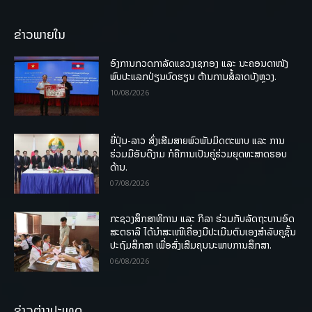
ຂ່າວພາຍໃນ
ອົງການກວດກາລັດແຂວງເຊກອງ ແລະ ນະຄອນດາໜັງ
ພົບປະແລກປ່ຽນບົດຮຽນ ຕ້ານການສໍ້ລາດບັງຫຼວງ.
10/08/2026
ຍີ່ປຸ່ນ-ລາວ ສົ່ງເສີມສາຍພົວພັນມິດຕະພາບ ແລະ ການ
ຮ່ວມມືອັນດີງາມ ກໍຄືການເປັນຄູ່ຮ່ວມຍຸດທະສາດຮອບ
ດ້ານ.
07/08/2026
ກະຊວງສຶກສາທິການ ແລະ ກິລາ ຮ່ວມກັບລັດຖະບານອົດ
ສະຕຣາລີ ໄດ້ນຳສະເໜີເຄື່ອງມືປະເມີນຕົນເອງສຳລັບຄູຊັ້ນ
ປະຖົມສຶກສາ ເພື່ອສົ່ງເສີມຄຸນນະພາບການສຶກສາ.
06/08/2026
ຂ່າວຕ່າງປະເທດ